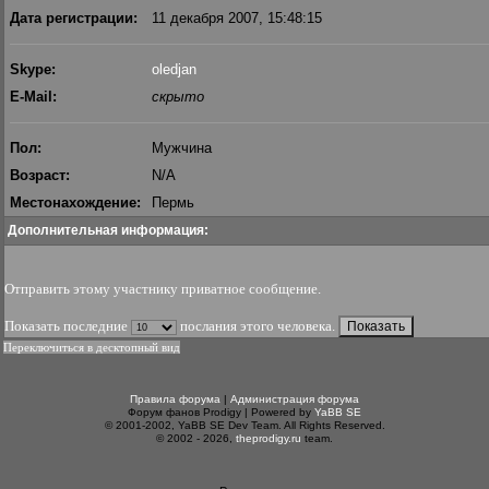
Дата регистрации:
11 декабря 2007, 15:48:15
Skype:
oledjan
E-Mail:
скрыто
Пол:
Мужчина
Возраст:
N/A
Местонахождение:
Пермь
Дополнительная информация:
Отправить этому участнику приватное сообщение
.
Показать последние
послания этого человека.
Переключиться в десктопный вид
Правила форума
|
Администрация форума
Форум фанов Prodigy | Powered by
YaBB SE
© 2001-2002, YaBB SE Dev Team. All Rights Reserved.
© 2002 - 2026,
theprodigy.ru
team.