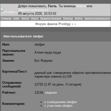
Добро пожаловать,
Гость
. Ты можешь
Войти
или
Зарегистрироваться
.
09 августа 2026, 10:53:02
Главная
|
Сайт
|
Лента
|
Поиск
|
Правила Форума
|
Помощь
|
Войти
|
Зарегистрироваться
Форум фанов Prodigy
« »
Имя пользователя: oledjan
Имя:
oledjan
Персональное
Аляки муди муди
звание:
Звание:
Бог Форума
Картинка/Текст:
данный шаг совершенно обратно противоположенн
характера лимона (с) DX
Отправлено
12725 (1.87 за день, 0 сегодня)
сообщений:
Рейтинг:
13134,
заценки
к сообщениям oledjan
Комментарии:
с участием oledjan