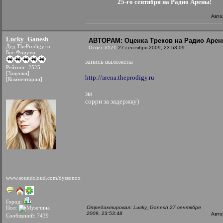
25-го сентября на Радио Арены!
Авто
Lucky_Ganesh
АВТОРАМ: Оценка Треков на Радио Аре
Дед TheProdigy.ru
Ответ #171
27 сентября 2009, 23:53:09
Бог Форума
запись выложена
Рейтинг: 2525
[Заценки]
http://arena.theprodigy.ru
[Комментарии]
зы
сорри за задержку)
www.soundcloud.com/dyssonox
Город:
Пол:
Отредактировал: Lucky_Ganesh 27 сентября
2009, 23:53:48
Авто
Сообщений: 7439