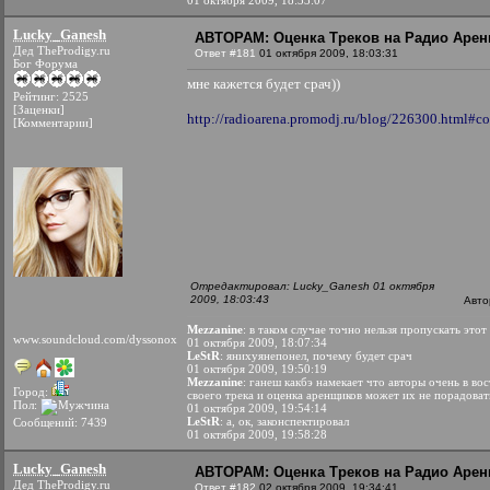
01 октября 2009, 18:33:07
Lucky_Ganesh
АВТОРАМ: Оценка Треков на Радио Аре
Дед TheProdigy.ru
Ответ #181
01 октября 2009, 18:03:31
Бог Форума
мне кажется будет срач))
Рейтинг: 2525
[Заценки]
http://radioarena.promodj.ru/blog/226300.html#
[Комментарии]
Отредактировал: Lucky_Ganesh 01 октября
2009, 18:03:43
Авто
Mezzanine
: в таком случае точно нельзя пропускать это
www.soundcloud.com/dyssonox
01 октября 2009, 18:07:34
LeStR
: янихуянепонел, почему будет срач
01 октября 2009, 19:50:19
Mezzanine
: ганеш какбэ намекает что авторы очень в вос
Город:
своего трека и оценка аренщиков может их не порадоват
Пол:
01 октября 2009, 19:54:14
LeStR
: а, ок, законспектировал
Сообщений: 7439
01 октября 2009, 19:58:28
Lucky_Ganesh
АВТОРАМ: Оценка Треков на Радио Аре
Дед TheProdigy.ru
Ответ #182
02 октября 2009, 19:34:41