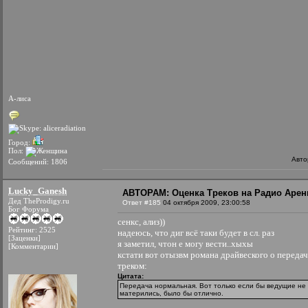
А-лиса
Город:
Пол:
Авто
Сообщений: 1806
Lucky_Ganesh
АВТОРАМ: Оценка Треков на Радио Аре
Дед TheProdigy.ru
Ответ #185
04 октября 2009, 23:00:58
Бог Форума
сенкс, ализ))
Рейтинг: 2525
надеюсь, что диг всё таки будет в сл. раз
[Заценки]
я заметил, чтон е могу вести..хыхы
[Комментарии]
кстати вот отызвм романа драйвеского о передач
треком:
Цитата:
Передача нормальная. Вот только если бы ведущие не
матерились, было бы отлично.