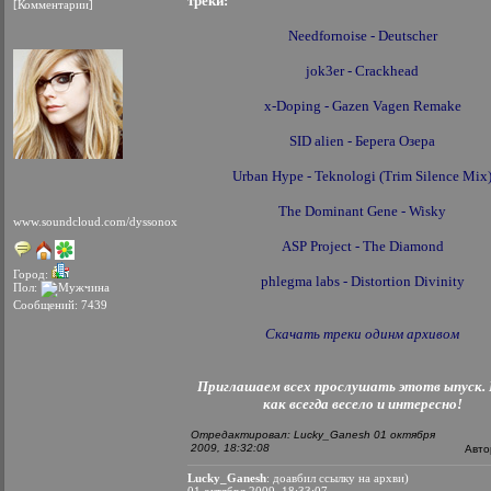
треки:
[Комментарии]
Needfornoise - Deutscher
jok3er - Crackhead
x-Doping - Gazen Vagen Remake
SID alien - Берега Озера
Urban Hype - Teknologi (Trim Silence Mix
The Dominant Gene - Wisky
www.soundcloud.com/dyssonox
ASP Project - The Diamond
Город:
phlegma labs - Distortion Divinity
Пол:
Сообщений: 7439
Скачать треки одинм архивом
Приглашаем всех прослушать этотв ыпуск. 
как всегда весело и интересно!
Отредактировал: Lucky_Ganesh 01 октября
2009, 18:32:08
Авто
Lucky_Ganesh
: доавбил ссылку на архви)