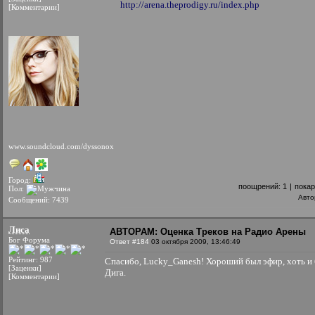
http://arena.theprodigy.ru/index.php
[Комментарии]
www.soundcloud.com/dyssonox
Город:
поощрений:
1
|
пока
Пол:
Авто
Сообщений: 7439
Лиса
АВТОРАМ: Оценка Треков на Радио Арены
Бог Форума
Ответ #184
03 октября 2009, 13:46:49
Рейтинг: 987
Спасибо, Lucky_Ganesh! Хороший был эфир, хоть и 
[Заценки]
Дига.
[Комментарии]