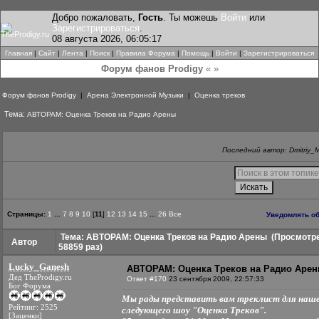
Добро пожаловать,
Гость
. Ты можешь
Войти
или
Зарегистрироваться
.
08 августа 2026, 06:05:17
Главная
|
Сайт
|
Лента
|
Поиск
|
Правила Форума
|
Помощь
|
Войти
|
Зарегистрироваться
Форум фанов Prodigy
« »
Форум фанов Prodigy
|
Арена Электронной Музыки
|
Оценка треков
Тема:
АВТОРАМ: Оценка Треков на Радио Арены
Последний автор: Dmitriy_
Страницы:
1
...
7
8
9
10
[
11
]
12
13
14
15
...
26
Все
Уведомлять об
Тема: АВТОРАМ: Оценка Треков на Радио Арены
(Просмотр
Автор
58859 раз)
Lucky_Ganesh
АВТОРАМ: Оценка Треков на Радио Аре
Дед TheProdigy.ru
Ответ #170
23 сентября 2009, 22:57:33
Бог Форума
Мы рады представить вам треклист для наш
Рейтинг: 2525
следующего шоу "Оценка Треков".
[Заценки]