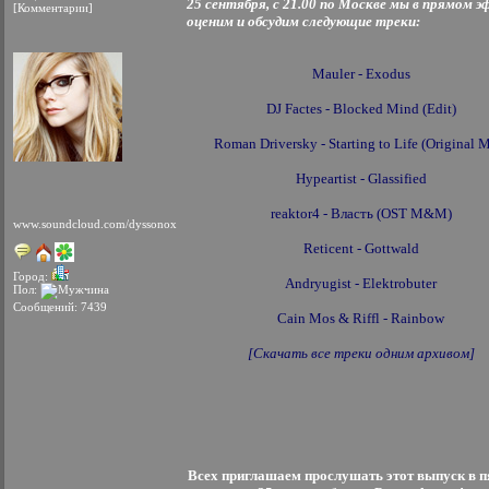
25 сентября, с 21.00 по Москве мы в прямом э
[Комментарии]
оценим и обсудим следующие треки:
Mauler - Exodus
DJ Factes - Blocked Mind (Edit)
Roman Driversky - Starting to Life (Original 
Hypeartist - Glassified
reaktor4 - Власть (OST M&M)
www.soundcloud.com/dyssonox
Reticent - Gottwald
Город:
Andryugist - Elektrobuter
Пол:
Сообщений: 7439
Cain Mos & Riffl - Rainbow
[Скачать все треки одним архивом]
Всех приглашаем прослушать этот выпуск в п