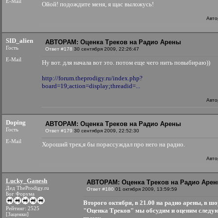
E-Mail
Ойой! подождите меня, я щас выложусь!
Авто
SID_alien
АВТОРАМ: Оценка Треков на Радио Арены
Гость
Ответ #178
30 сентября 2009, 22:26:47
E-Mail
Ну вот. для начала вот это. потом еще чего нить повыбираю))
http://forum.theprodigy.ru/index.php?
board=19;action=display;threadid=...
Авто
Doping
АВТОРАМ: Оценка Треков на Радио Арены
Гость
Ответ #179
30 сентября 2009, 22:52:30
E-Mail
Хороший трек,я бы порассуждал про него на радио.
Авто
Lucky_Ganesh
АВТОРАМ: Оценка Треков на Радио Аре
Дед TheProdigy.ru
Ответ #180
01 октября 2009, 13:59:59
Бог Форума
Второго октября, в 21.00 на радио арены, в шо
Рейтинг: 2525
"Оценка Треков" мы обсудим и оценим следу
[Заценки]