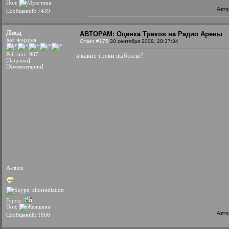
Пол:
Авто
Сообщений: 7439
Лиса
АВТОРАМ: Оценка Треков на Радио Арены
Бог Форума
Ответ #175
30 сентября 2009, 20:37:34
Рейтинг: 987
а какие треки выбрали?
[Заценки]
[Комментарии]
А-лиса
Город:
Пол:
Авто
Сообщений: 1806