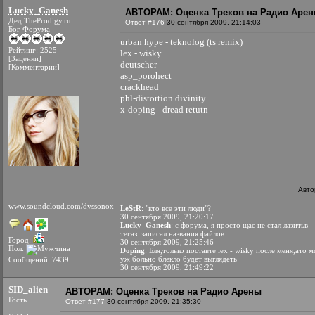
Lucky_Ganesh
АВТОРАМ: Оценка Треков на Радио Аре
Дед TheProdigy.ru
Ответ #176
30 сентября 2009, 21:14:03
Бог Форума
urban hype - teknolog (ts remix)
Рейтинг: 2525
lex - wisky
[Заценки]
deutscher
[Комментарии]
asp_porohect
crackhead
phl-distortion divinity
x-doping - dread retutn
Авто
www.soundcloud.com/dyssonox
LeStR
: "кто все эти люди"?
30 сентября 2009, 21:20:17
Lucky_Ganesh
: с форума, я просто щас не стал лазитьв
тегаз..записал названия файлов
Город:
30 сентября 2009, 21:25:46
Пол:
Doping
: Бля,только поставте lex - wisky после меня,ато 
уж больно блекло будет выглядеть
Сообщений: 7439
30 сентября 2009, 21:49:22
SID_alien
АВТОРАМ: Оценка Треков на Радио Арены
Гость
Ответ #177
30 сентября 2009, 21:35:30