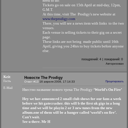
need to do:
Tickets go on sale on 15th April at mid-day, 12pm,
G.M.T.
At this time, visit The Prodigy's new website at
www.theprodigy.com
.
There, you will see a news item with links to the two
venues.
Each venue is selling tickets to their gig on a secret
page.
These links are not being made public until 16th
April, giving you 24hrs to buy tickets before anyone
else.
поощрений:
4
|
покараний:
0
Авторизован
Keit
Новости The Prodigy
Гость
Ответ #13
16 апреля 2008, 17:14:33
Процитировать
E-Mail
Ивестно название нового трека The Prodigy
‘World’s On Fire’
Hey we hav announced 2 small club shows for our fans a week
before we hit gatecrasher. this will b the first uk gigs in a long
time and we will be playin 2 or 3 new tunes from the new
album.one of them will be a banger called ‘world’s on fire’.
Can’t wait.
See u there. Mr H