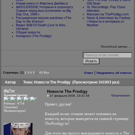
Новая книга от Мартина Джеймса
Old Sean
&#2013265936;?нтервью в аэропорту
XL Recordings: Pay Close
Сиднея перед выступлением на Big
Attention
Day Out, 1996 г.
Магазин на TheProdigy.com
Расширенная версия альбома «The
News & interviews by Fanboy
Day Is My Enemy»
/ Новости и интервью от
Видео Wall Of Death (Live In Kiev,
Фанбоя
Ukraine)
Общие новости
Instagram (The Prodigy)
Последний автор: …
|
Страницы:
[
1
]
2
3
4
5
...
43
Все
Ответ
Уведомлять об ответах
Автор
Тема: Новости The Prodigy
(Просмотрено 341903 раз)
dig7er
Новости The Prodigy
Администратор
#
27 февраля 2008, 15:51:58
Процитировать
Рейтинг: 4754
Привет, друзья!
[Заценки]
[Комментарии]
Каждый из вас отныне может повлиять на
новости, которые выводятся на главной странице
TheProdigy.ru!
Для этого вы просто выкладываете новость о The