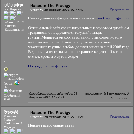
adslmodem
Новости The Prodigy
Бог Форума
Ответ #2
28 февраля 2008, 02:47:43
Процитировать
Cмена дизайна официального сайта -
www.theprodigy.com
Рейтинг: 2959
[Заценки]
Официальный сайт своим визуальным и звуковым дизайном
[Комментарии]
традиционно представляет текущий имидж
группы.Меняется он соответственно с выходом нового
альбома или сингла. Согластно устным заявениям
участников группы, альбом должен выйти весной 2008 года.
В данный момент на главной странице ведется обратный
отсчет, сроком 5 суток. Ждем
?
Обсуждение на форуме
Город:
Пол:
поощрений:
5
|
покараний:
0
Отредактировал: adslmodem 28
Сообщений:
февраля 2008, 17:47:29
Авторизован
4040
Provadd
Новости The Prodigy
Машинист
Ответ #3
28 февраля 2008, 22:31:29
Процитировать
Форума
Глобальный
Новые гастрольные даты
Модератор