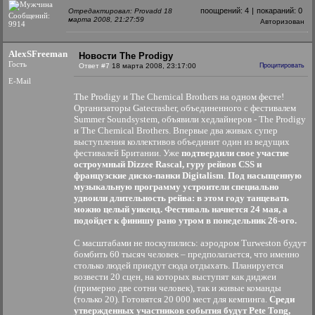
поощрений:
4
|
покараний:
0
Отредактировал: Provadd 18
Сообщений:
марта 2008, 21:27:59
Авторизован
9914
AlexSFreeman
Новости The Prodigy
Гость
Ответ #7
18 марта 2008, 23:17:00
Процитировать
E-Mail
The Prodigy и The Chemical Brothers на одном фесте!
Организаторы Gatecrasher, объединенного с фестивалем
Summer Soundsystem, объявили хедлайнеров - The Prodigy
и The Chemical Brothers. Впервые два живых супер
выступления коллективов объединит один из ведущих
фестивалей Британии. Уже
подтвердили свое участие
остроумный Dizzee Rascal, гуру рейвов CSS и
французские диско-панки Digitalism
.
Под насыщенную
музыкальную программу устроители специально
удвоили длительность рейва: в этом году танцевать
можно целый уикенд. Фестиваль начнется 24 мая, а
подойдет к финишу рано утром в понедельник 26-ого.
С масштабами не поскупились: аэродром Turweston будут
бомбить 60 тысяч человек – предполагается, что именно
столько людей приедут сюда отдыхать. Планируется
возвести 20 сцен, на которых выступят как диджеи
(примерно две сотни человек), так и живые команды
(только 20). Готовятся 20 000 мест для кемпинга.
Среди
утвержденных участников события будут Pete Tong,