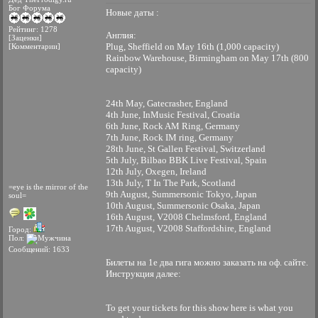
Бог Форума
Новые даты :
Рейтинг: 1278
Англия:
[Заценки]
Plug, Sheffield on May 16th (1,000 capacity)
[Комментарии]
Rainbow Warehouse, Birmingham on May 17th (800
capacity)
24th May, Gatecrasher, England
4th June, InMusic Festival, Croatia
6th June, Rock AM Ring, Germany
7th June, Rock IM ring, Germany
28th June, St Gallen Festival, Switzerland
5th July, Bilbao BBK Live Festival, Spain
12th July, Oxegen, Ireland
13th July, T In The Park, Scotland
=eye is the mirror of the
9th August, Summersonic Tokyo, Japan
soul=
10th August, Summersonic Osaka, Japan
16th August, V2008 Chelmsford, England
17th August, V2008 Staffordshire, England
Город:
Пол:
Сообщений: 1633
Билеты на 1е два гига можно заказать на оф. сайте.
Инструкция далее:
To get your tickets for this show here is what you