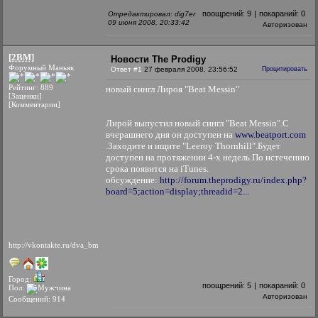
поощрений:
9
|
покараний:
0
Отредактировал: dig7er
09 июня 2008, 20:33:42
Авторизован
[2BM]
Новости The Prodigy
Форумный Маньяк
Ответ #1
27 февраля 2008, 23:56:52
Процитировать
Рейтинг: 889
новый сингл Лироя "Beat Messin"
[Заценки]
[Комментарии]
Лирой выпустил новый сингл "Beat Messin".С
вчерашнего дня он доступен на
www.beatport.com
.3аходите и ищите "Leeroy Thornhill".Будет
доступен на протяжении 4-х недель.По истечению
срока появится на iTunes.
обсуждение:
http://forum.theprodigy.ru/index.php?
board=5;action=display;threadid=2...
http://vkontakte.ru/dva_bm
Город:
поощрений:
5
|
покараний:
0
Пол:
Авторизован
Сообщений: 914