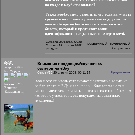
на входе в клуб, правильно?
Также необходимо отметить, что если вы - часть
группы и ваш билет куплен кем-то другим, то
вам необходимо быть вместе с покупателем
билета, который и предъявит ваши
идентификационные данные на входе в клуб.
Отредактировал: Quad
поощрений:
3
|
покараний:
0
Damage 19 апреля 2008,
Авторизован
20:16:35
Ф©Б
Внимание продавцам/скупщикам
амуроФ©Бог
билетов на eBay
Бог Форума
Ответ #15
20 апреля 2008, 00:11:14
Процитировать
Зачем эту канитель устраивают с билетами? Только из-
Рейтинг: 293
за барыг что ли? Да и хер на них - билетов-то не так
[Заценки]
много выпустили... Фанаты почти все их и приобрели! А
[Комментарии]
те, кто не успел, то пусть покупают на различных
аукционах!