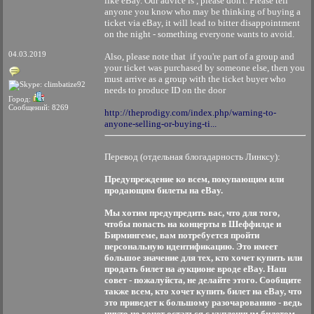
like eBay. Our advice is , please don't. Please tell
anyone you know who may be thinking of buying a
ticket via eBay, it will lead to bitter disappointment
on the night - something everyone wants to avoid.
04.03.2019
Also, please note that if you're part of a group and
your ticket was purchased by someone else, then you
must arrive as a group with the ticket buyer who
needs to produce ID on the door
Город:
Сообщений: 8269
http://theprodigy.com/index.php/warning-to-
anyone-selling-or-buying-ti...
Перевод (отдельная блогадарность Линксу):
Предупреждение ко всем, покупающим или
продающим билеты на eBay.
Мы хотим предупредить вас, что для того,
чтобы попасть на концерты в Шеффилде и
Бирмингеме, вам потребуется пройти
персональную идентификацию. Это имеет
большое значение для тех, кто хочет купить или
продать билет на аукционе вроде eBay. Наш
совет - пожалуйста, не делайте этого. Сообщите
также всем, кто хочет купить билет на eBay, что
это приведет к большому разочарованию - ведь
никто не хочет остаться с купленным билетом