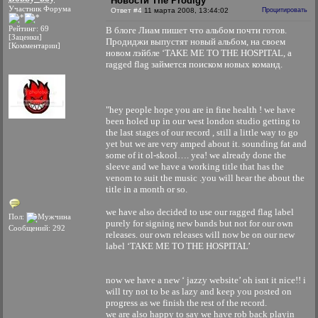
Новости The Prodigy
Участник Форума
Ответ #4
11 марта 2008, 13:44:02
Процитировать
Рейтинг: 69
В блоге Лиам пишет что альбом почти готов.
[Заценки]
Продиджи выпустят новый альбом, на своем
[Комментарии]
новом лэйбле ‘TAKE ME TO THE HOSPITAL, а
ragged flag займется поиском новых команд.
"hey people hope you are in fine health ! we have
been holed up in our west london studio getting to
the last stages of our record , still a little way to go
yet but we are very amped about it. sounding fat and
some of it ol-skool…. yea! we already done the
sleeve and we have a working title that has the
venom to suit the music .you will hear the about the
title in a month or so.
we have also decided to use our ragged flag label
Пол:
purely for signing new bands but not for our own
Сообщений: 292
releases. our own releases will now be on our new
label ‘TAKE ME TO THE HOSPITAL’
now we have a new ‘ jazzy website’ oh isnt it nice!! i
will try not to be as lazy and keep you posted on
progress as we finish the rest of the record.
we are also happy to say we have rob back playin