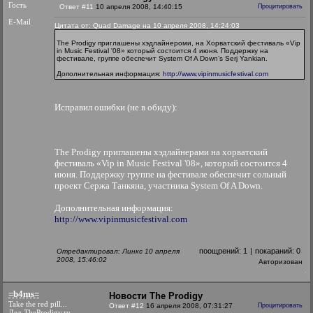
Гость
Ответ #11
10 апреля 2008, 14:40:15
Процитировать
E-Mail
Цитата от: Quad Damage на 10 апреля 2008, 14:24:03
The Prodigy приглашены хэдлайнероми, на Хорватский фестиваль «Vip
in Music Festival '08» который состоится 4 июня. Поддержку на
фестивале, группе обеспечит System Of A Down’s Serj Yankian.
Дополнительная информация:
http://www.vipinmusicfestival.com
Исправил ошибки (не в обиду):
The Prodigy приглашены хэдлайнерами на хорватский
фестиваль «Vip in Music Festival '08», который состоится 4
июня. Поддержку группе на фестивале обеспечит сольный
проект Сержа Танкяна, участника System Of A Down.
Дополнительная информация:
http://www.vipinmusicfestival.com
поощрений:
1
|
покараний:
0
Отредактировал: Линкс 10 апреля
2008, 15:46:02
Авторизован
=b4ms=
Новости The Prodigy
Take the red pill...
Ответ #12
16 апреля 2008, 07:31:27
Процитировать
Дед TheProdigy.ru