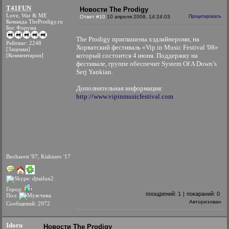
T41FUN
Новости The Prodigy
Love, War & ME
Ответ #10
10 апреля 2008, 14:24:03
Процитировать
Команда TheProdigy.ru
Бог Форума
The Prodigy приглашены хэдлайнероми, на
Рейтинг: 2248
Хорватский фестиваль «Vip in Music Festival '08»
[Заценки]
который состоится 4 июня. Поддержку на
[Комментарии]
фестивале, группе обеспечит System Of A Down’s
Serj Yankian.
Дополнительная информация:
http://www.vipinmusicfestival.com
Bucharest '07, Kishinev '17
Город:
поощрений:
1
|
покараний:
0
Пол:
Авторизован
Сообщений: 2972
Idoru
Новости The Prodigy