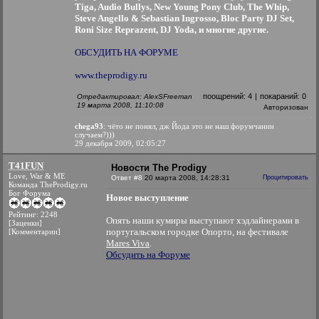
Tiga, Audio Bullys, New Young Pony Club, The Whip,
Steve Angello & Sebastian Ingrosso, Bloc Party DJ Set,
Roni Size Reprazent, DJ Yoda, и многие другие.
ОБСУДИТЬ НА ФОРУМЕ
www.theprodigy.ru
поощрений:
4
|
покараний:
0
Отредактировал: AlexSFreeman
19 марта 2008, 11:10:08
Авторизован
chega93
: чёто не понял, дж Йода это не наш форумчанин
случаем?)))
29 декабря 2009, 02:05:27
T41FUN
Новости The Prodigy
Love, War & ME
Ответ #8
20 марта 2008, 14:28:31
Процитировать
Команда TheProdigy.ru
Бог Форума
Новое выступление
Рейтинг: 2248
Опять наши кумиры выступают хэдлайнерами в
[Заценки]
португальском городке Опорто, на фестивале
[Комментарии]
Mares Viva
.
Обсудить на Форуме