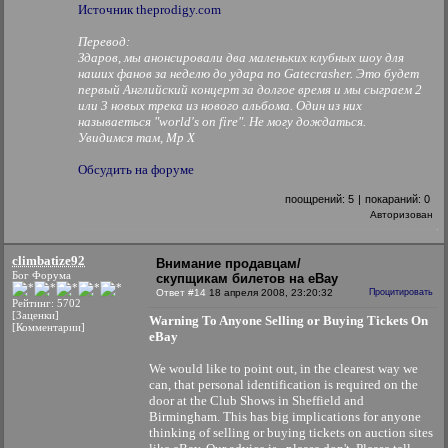
Источник theprodigy.com
Перевод:
Здаров, мы анонсировали два маленьких клубных шоу для
наших фанов за неделю до удара по Gatecrasher. Это будет
первый Английский концерт за долгое время и мы сыграем 2
или 3 новых трека из нового альбома. Один из них
называеться "world's on fire". Не могу дождаться.
Увидимся там, Мр Х
Обсудить на форуме
поощрений:
5
|
покараний:
0
Авторизован
climbatize92
Внимание продавцам/
Бог Форума
скупщикам билетов на eBay
Ответ #14
18 апреля 2008, 23:20:32
Процитировать
Рейтинг: 5702
[Заценки]
Warning To Anyone Selling or Buying Tickets On
[Комментарии]
eBay
We would like to point out, in the clearest way we
can, that personal identification is required on the
door at the Club Shows in Sheffield and
Birmingham. This has big implications for anyone
thinking of selling or buying tickets on auction sites