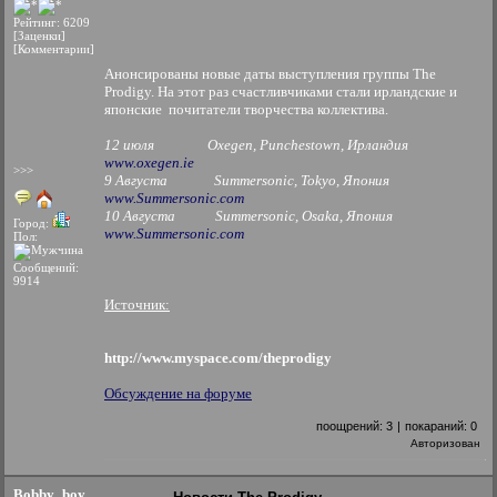
Рейтинг: 6209
[Заценки]
[Комментарии]
Анонсированы новые даты выступления группы The
Prodigy. На этот раз счастливчиками стали ирландские и
японские почитатели творчества коллектива.
12 июля Oxegen, Punchestown, Ирландия
www.oxegen.ie
>>>
9 Августа Summersonic, Tokyo, Япония
www.Summersonic.com
10 Августа Summersonic, Osaka, Япония
Город:
www.Summersonic.com
Пол:
Сообщений:
9914
Источник:
http://www.myspace.com/theprodigy
Обсуждение на форуме
поощрений:
3
|
покараний:
0
Авторизован
Bobby_boy