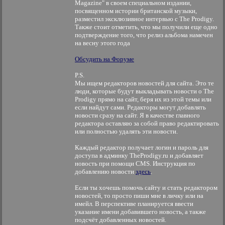
Magazine" в своем специальном издании,
посвященном истории британской музыки,
разместил эксклюзивное интервью с The Prodigy.
Также стоит отметить, что мы получили еще одно
подтверждение того, что релиз альбома намечен
на весну этого года
Обсудить на Форуме
P.S.
Мы ищем редакторов новостей для сайта. Это те
люди, которые будут выкладывать новости о The
Prodigy прямо на сайт, беря их из этой темы или
если найдут сами. Редакторы могут добавлять
новости сразу на сайт. Я в качестве главного
редактора оставляю за собой право редактировать
или полностью удалять эти новости.
Каждый редактор получает логин и пароль для
доступа в админку TheProdigy.ru и добавляет
новость при помощи CMS. Инструкция по
добавлению новости
здесь
.
Если ты хочешь помочь сайту и стать редактором
новостей, то просто пиши мне в личку или на
имейл. В перспективе планируется ввести
указание имени добавившего новость, а также
подсчёт добавленных новостей.