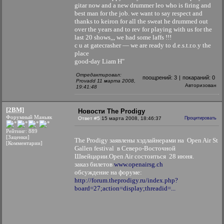
gitar now and a new drummer leo who is firing and
best man for the job. we want to say respect and
thanks to keiron for all the sweat he drummed out
over the years and to rev for playing with us for the
last 20 shows,,, we had some laffs !!!
c u at gatecrasher — we are ready to d.e.s.t.r.o.y the
place
good-day Liam H"
Отредактировал:
поощрений:
3
|
покараний:
0
Provadd 11 марта 2008,
Авторизован
19:41:48
[2BM]
Новости The Prodigy
Форумный Маньяк
Ответ #5
15 марта 2008, 18:46:37
Процитировать
Рейтинг: 889
[Заценки]
The Prodigy заявлены хэдлайнерами на Open Air St
[Комментарии]
Gallen festival в Северо-Восточной
Швейцарии.Open Air состоиться 28 июня.
заказ билетов
www.openairsg.ch
обсуждение на форуме:
http://forum.theprodigy.ru/index.php?
board=27;action=display;threadid=...