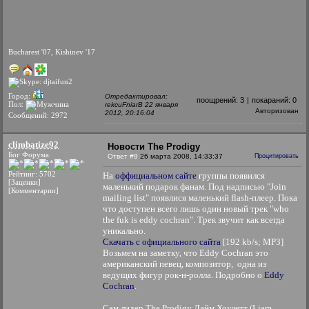
Bucharest '07, Kishinev '17
Город:
Отредактировал:
поощрений:
3
|
покараний:
0
Пол:
rekcuFniarB 22 января
Авторизован
2012, 20:16:04
Сообщений: 2972
climbatize92
Новости The Prodigy
Бог Форума
Ответ #9
26 марта 2008, 14:33:37
Процитировать
Рейтинг: 5702
На
оффициальном сайте
группы появился
[Заценки]
маленький подарок фанам. Под надписью "Join
[Комментарии]
mailing list" появлися маленький flash-плеер. Пока
что доступен всего лишь один новый трек "who
the fuk is eddy cochran". Трек звучит как всегда
уникально.
Скачать с официального сайта
[192 kb/s; MP3]
Возьмем на заметку, что Eddy Cochran это
американский певец, композитор, одна из
ведущих фигур рок-н-ролла. Подробно о
Eddy
Cochran
.
Сам лидер The Prodigy Лайм Хоулетт (Liam