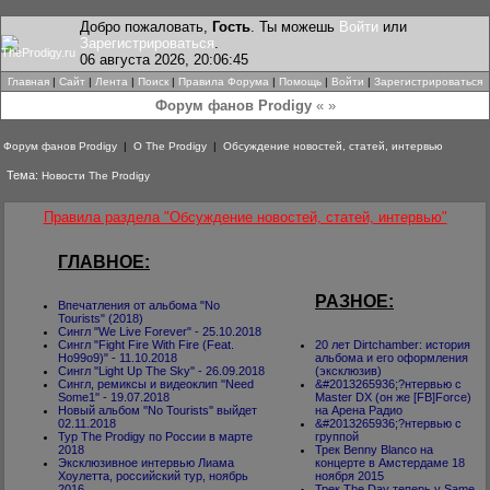
Добро пожаловать,
Гость
. Ты можешь
Войти
или
Зарегистрироваться
.
06 августа 2026, 20:06:45
Главная
|
Сайт
|
Лента
|
Поиск
|
Правила Форума
|
Помощь
|
Войти
|
Зарегистрироваться
Форум фанов Prodigy
« »
Форум фанов Prodigy
|
О The Prodigy
|
Обсуждение новостей, статей, интервью
Тема:
Новости The Prodigy
Правила раздела "Обсуждение новостей, статей, интервью"
ГЛАВНОЕ:
РАЗНОЕ:
Впечатления от альбома "No
Tourists" (2018)
Сингл "We Live Forever" - 25.10.2018
Сингл "Fight Fire With Fire (Feat.
20 лет Dirtchamber: история
Ho99o9)" - 11.10.2018
альбома и его оформления
Сингл ''Light Up The Sky'' - 26.09.2018
(эксклюзив)
Сингл, ремиксы и видеоклип ''Need
&#2013265936;?нтервью с
Some1'' - 19.07.2018
Master DX (он же [FB]Force)
Новый альбом ''No Tourists'' выйдет
на Арена Радио
02.11.2018
&#2013265936;?нтервью с
Тур The Prodigy по России в марте
группой
2018
Трек Benny Blanco на
Эксклюзивное интервью Лиама
концерте в Амстердаме 18
Хоулетта, российский тур, ноябрь
ноября 2015
2016
Трек The Day теперь у Same