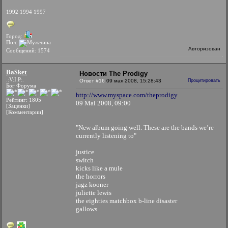
1992 1994 1997
Город:
Пол:
Авторизован
Сообщений: 1574
Ba$ket
Новости The Prodigy
.:V:I:P:.
Ответ #16
09 мая 2008, 15:28:43
Процитировать
Бог Форума
http://www.myspace.com/theprodigy
Рейтинг: 1805
09 Mai 2008, 09:00
[Заценки]
[Комментарии]
"New album going well. These are the bands we’re
currently listening to"
justice
switch
kicks like a mule
the horrors
jagz kooner
juliette lewis
the eighties matchbox b-line disaster
gallows