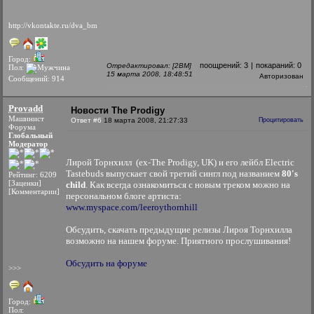
http://vkontakte.ru/dva_bm
Город:
поощрений:
3
|
покараний:
0
Отредактировал: [2BM]
Пол:
15 марта 2008, 18:48:51
Авторизован
Сообщений: 914
Provadd
Новости The Prodigy
Машинист
Ответ #6
18 марта 2008, 21:27:33
Процитировать
Форума
Глобальный
Модератор
Лирой Торнхилл (ex-The Prodigy, UK) и его лейбл Electric
Tastebuds выпускает свой третий сингл под названием
80's
Рейтинг: 6209
[Заценки]
child
. Как всегда ознакомиться с новым треком можно на
[Комментарии]
персональном блоге артиста:
www.myspace.com/leeroythornhill
Обсудить, скачать предыдущие релизы Лироя Торнхилла
возможно на нашем форуме. Приятного прослушивания!
Обсудить на форуме
>>>
Город:
Пол: