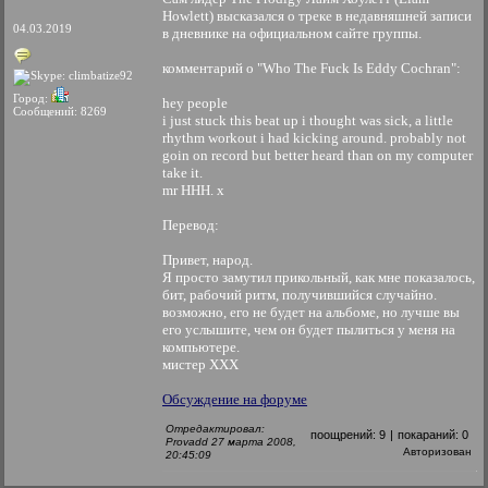
Howlett) высказался о треке в недавняшней записи
04.03.2019
в дневнике на официальном сайте группы.
комментарий о "Who The Fuck Is Eddy Cochran":
Город:
hey people
Сообщений: 8269
i just stuck this beat up i thought was sick, a little
rhythm workout i had kicking around. probably not
goin on record but better heard than on my computer
take it.
mr HHH. x
Перевод:
Привет, народ.
Я просто замутил прикольный, как мне показалось,
бит, рабочий ритм, получившийся случайно.
возможно, его не будет на альбоме, но лучше вы
его услышите, чем он будет пылиться у меня на
компьютере.
мистер ХХХ
Обсуждение на форуме
Отредактировал:
поощрений:
9
|
покараний:
0
Provadd 27 марта 2008,
Авторизован
20:45:09