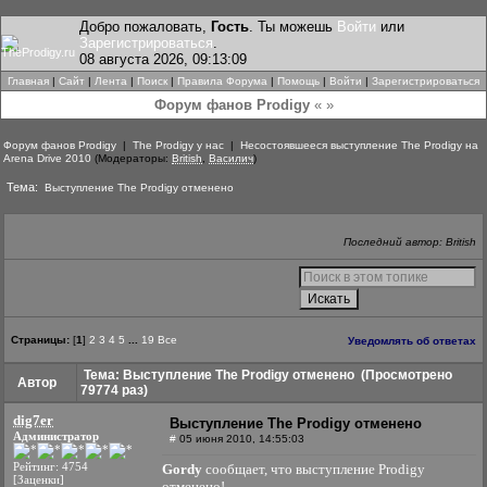
Добро пожаловать,
Гость
. Ты можешь
Войти
или
Зарегистрироваться
.
08 августа 2026, 09:13:09
Главная
|
Сайт
|
Лента
|
Поиск
|
Правила Форума
|
Помощь
|
Войти
|
Зарегистрироваться
Форум фанов Prodigy
« »
Форум фанов Prodigy
|
The Prodigy у нас
|
Несостоявшееся выступление The Prodigy на
Arena Drive 2010
(Модераторы:
British
,
Василич
)
Тема:
Выступление The Prodigy отменено
Последний автор: British
Страницы:
[
1
]
2
3
4
5
...
19
Все
Уведомлять об ответах
Тема: Выступление The Prodigy отменено
(Просмотрено
Автор
79774 раз)
dig7er
Выступление The Prodigy отменено
Администратор
#
05 июня 2010, 14:55:03
Рейтинг: 4754
Gordy
сообщает, что выступление Prodigy
[Заценки]
отменено!