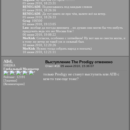
05 июня 2010, 18:23:31
RENEGADE
: Подписываюсь под каждым словом
05 июня 2010, 18:26:16
RENEGADE
: Да тут никто не при чём, валите всё на ветер.
05 июня 2010, 18:26:33
Grag
: 100500
05 июня 2010, 19:13:05
Lям
: вообще да погода виновата , но думаю они могли бы что-нибуть
придумать ведь это же Москва бля !
06 июня 2010, 19:08:22
MerKish
: Согласен, особенно с хитвейвом! Ну вот как ее снести могло, и
к тому же ветер не такой уж и сильный был.
10 июня 2010, 12:20:26
MerKish
: Нужно тогда собрать народ и поехать)
10 июня 2010, 12:21:11
A][eL
Выступление The Prodigy отменено
НЯШКА
Ответ #16
05 июня 2010, 15:36:07
Глобальный Модератор
только Prodigy не станут выступать или АТВ с
Рейтинг: 12191
кем-то там еще тоже?
[Заценки]
[Комментарии]