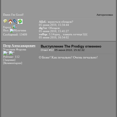
Damn I'm Good!
Авторизован
A][eL
: вернуться обещали?
05 июня 2010, 15:34:44
Город:
dig7er
: Обещали
Пол:
05 июня 2010, 15:41:27
voffqa
: 3.14здец... плакать хочеца:'((((
Сообщений: 13409
05 июня 2010, 16:54:02
Петр Александрович
Выступление The Prodigy отменено
Участник Форума
Ответ #12
05 июня 2010, 15:32:32
Рейтинг: 112
О Боже! Как печально! Очень печально!
[Заценки]
[Комментарии]