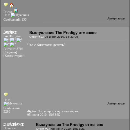
Город:
Пол:
Авторизован
Сообщений: 133
Anzipex
Выступление The Prodigy отменено
Бог Форума
Ответ #13
05 июня 2010, 15:33:05
Что с билетами делать?
Рейтинг: 8706
[Заценки]
[Комментарии]
Пол:
Авторизован
Сообщений:
dig7er
: Это вопрос к организаторам.
3296
05 июня 2010, 15:33:52
musicplayer
Выступление The Prodigy отменено
Новичок
Ответ #14
05 июня 2010, 15:33:21