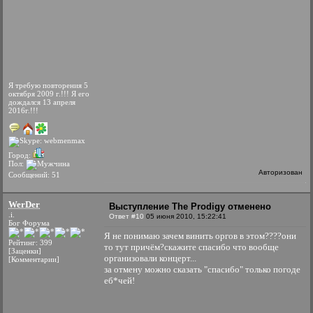
Я требую повторения 5
октября 2009 г.!!! Я его
дождался 13 апреля
2016г.!!!
Город:
Пол:
Авторизован
Сообщений: 51
WerDer
Выступление The Prodigy отменено
.i.
Ответ #10
05 июня 2010, 15:22:41
Бог Форума
Я не понимаю зачем винить оргов в этом????они
Рейтинг: 399
то тут причём?скажите спасибо что вообще
[Заценки]
организовали концерт...
[Комментарии]
за отмену можно сказать "спасибо" только погоде
еб*чей!