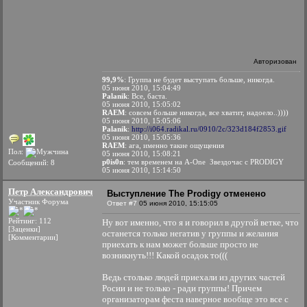
Авторизован
99,9%
: Группа не будет выступать больше, никогда.
05 июня 2010, 15:04:49
Palanik
: Все, баста.
05 июня 2010, 15:05:02
RAEM
: совсем больше никогда, все хватит, надоело..))))
05 июня 2010, 15:05:06
Palanik
:
http://i064.radikal.ru/0910/2c/323d184f2853.gif
05 июня 2010, 15:05:36
RAEM
: ага, именно такие ощущения
Пол:
05 июня 2010, 15:08:21
p0is0n
: тем временем на A-One Звездочас с PRODIGY
Сообщений: 8
05 июня 2010, 15:14:50
Петр Александрович
Выступление The Prodigy отменено
Участник Форума
Ответ #7
05 июня 2010, 15:15:05
Рейтинг: 112
Ну вот именно, что я и говорил в другой ветке, что
[Заценки]
останется только негатив у группы и желания
[Комментарии]
приехать к нам может больше просто не
возникнуть!!! Какой осадок то(((
Ведь столько людей приехали из других частей
Росии и не только - ради группы! Причем
организаторам феста наверное вообще это все с