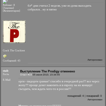
Рейтинг: 8
бл* дни считал 2 недели, уже из дома выходить
[Заценки]
собрался... ну и пятно
[Комментарии]
Crack The Crackiest
Авторизован
Сообщений: 43
stab
Выступление The Prodigy отменено
Гость
Ответ #15
05 июня 2010, 15:34:55
E-Mail
орги - пидорги сраные! спасибо в очередной раз!!! все через
жопу!!! проще денег накопить и в европу на их концерт
съездить, чем ждать чего-то в россии!!!
поощрений:
4
|
покараний:
0
Авторизован
Megusta
: ну причем тут орги??!?!?!?