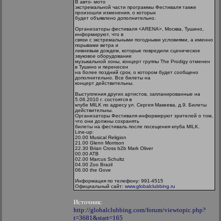
В авто- мото
экстремальной части программы Фестиваля также
произошли изменения, о которых
будет объявлено дополнительно.
Организаторы фестиваля <ARENA>, Москва, Тушино,
информируют, что в
связи с экстремальными погодными условиями, а именно
порывами ветра и
ливневым дождем, которые повредили сценическое
звуковое оборудование
музыкальной зоны, концерт группы The Prodigy отменен
в Тушино и перенесен
на более поздний срок, о котором будет сообщено
дополнительно. Все билеты на
концерт действительны.
Выступления других артистов, запланированные на
5.06.2010 г. состоятся в
клубе MILK по адресу ул. Сергея Макеева, д.9. Билеты
действительны.
Организаторы Фестиваля информируют зрителей о том,
что они должны сохранять
билеты на фестиваль после посещения клуба MILK.
Line-up:
20.00 Musical Religion
21.00 Glenn Morrison
22.30 Brian Cross b2b Mark Oliver
00.00 ATB
02.00 Marcus Schultz
04.00 Zoo Brazil
06.00 the Gove
Информация по телефону: 991-4515
Официальный сайт:
www.globalclubbing.ru
Источник:
http://globalclubbing.com/forum/viewtopic.php?
t=3681&start=165