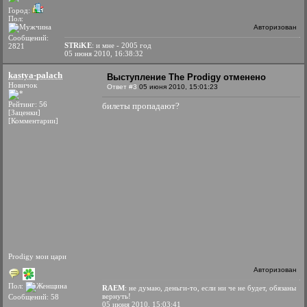
Город:
Пол:
Авторизован
Сообщений:
STRiKE
: и мне - 2005 год
2821
05 июня 2010, 16:38:32
kastya-palach
Выступление The Prodigy отменено
Новичок
Ответ #3
05 июня 2010, 15:01:23
Рейтинг: 56
билеты пропадают?
[Заценки]
[Комментарии]
Prodigy мои цари
Авторизован
Пол:
RAEM
: не думаю, деньги-то, если ни че не будет, обязаны
вернуть!
Сообщений: 58
05 июня 2010, 15:03:41