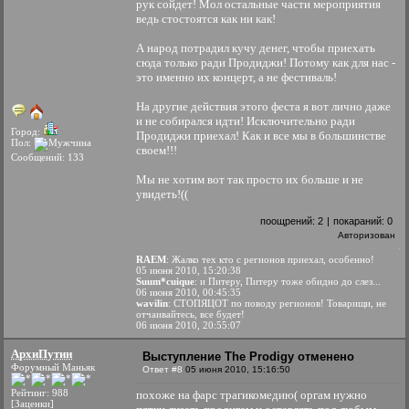
рук сойдет! Мол остальные части мероприятия
ведь стостоятся как ни как!
А народ потрадил кучу денег, чтобы приехать
сюда только ради Продиджи! Потому как для нас -
это именно их концерт, а не фестиваль!
На другие действия этого феста я вот лично даже
и не собирался идти! Исключительно ради
Город:
Продиджи приехал! Как и все мы в большинстве
Пол:
своем!!!
Сообщений: 133
Мы не хотим вот так просто их больше и не
увидеть!((
поощрений:
2
|
покараний:
0
Авторизован
RAEM
: Жалко тех кто с регионов приехал, особенно!
05 июня 2010, 15:20:38
Suum*cuique
: и Питеру, Питеру тоже обидно до слез...
06 июня 2010, 00:45:35
wavilin
: СТОПЯЦОТ по поводу регионов! Товарищи, не
отчаивайтесь, все будет!
06 июня 2010, 20:55:07
АрхиПутин
Выступление The Prodigy отменено
Форумный Маньяк
Ответ #8
05 июня 2010, 15:16:50
Рейтинг: 988
похоже на фарс трагикомедию( оргам нужно
[Заценки]