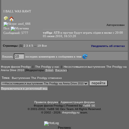
I BALL WAS RAWT
Авторизован
Пол:
voffqa
: ATB и прочие будут играть сёдня в милке с 20:00
Сообщений: 5777
05 июня 2010, 16:53:20
Страницы:
[
1
]
2
3
4
5
...
19
Все
Уведомлять об ответах
Показать
последних комментариев к сообщениям в теме
Форум фанов Prodigy
|
The Prodigy у нас
|
Несостоявшееся выступление The Prodigy на
Arena Drive 2010
(Модераторы:
British
,
Василич
)
Тема:
Выступление The Prodigy отменено
Переключиться в десктопный вид
Правила форума
|
Администрация форума
Форум фанов Prodigy | Powered by
YaBB SE
© 2001-2002, YaBB SE Dev Team. All Rights Reserved.
© 2002 - 2026,
theprodigy.ru
team.
Реклама: