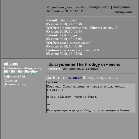
поощрений:
1
|
покараний:
0
Отредактировал: dig7er
07 июня 2010, 20:10:12
Авторизован
Palanik
: Это точно?
05 июня 2010, 14:57:38
WerDer
: а с концертом что...?билеты менять...?
05 июня 2010, 15:01:44
Palanik
: на ATB иди
05 июня 2010, 15:03:05
WerDer
: нахер он мне сдался)
05 июня 2010, 15:08:36
Gashonka
: ну ка не ржать над ATB
05 июня 2010, 16:04:26
minaton
Выступление The Prodigy отменено
Глобальный Модератор
Ответ #1
05 июня 2010, 14:58:26
Рейтинг: 1616
Да. Вот что
написал
Виктор Сторогонов
[Заценки]
Цитата:
[Комментарии]
Короче... Самая последняя и свежая инфа: концерт
ОТМЕНЁН.
в Арене Москоу ничего не будет.
...
Все трансеры и диджеи будут играть сегодня в Милке.