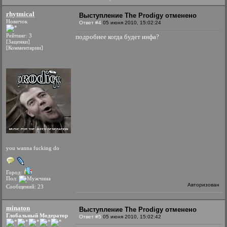
rhytmical
Выступление The Prodigy отменено
Новичок
Ответ #4
05 июня 2010, 15:02:24
Рейтинг: 3
подробнее когда будет инфа?
[Заценки]
[Комментарии]
you wanna fucking do
Город:
Пол:
Авторизован
Сообщений: 23
minaton
Выступление The Prodigy отменено
Глобальный Модератор
Ответ #5
05 июня 2010, 15:02:42