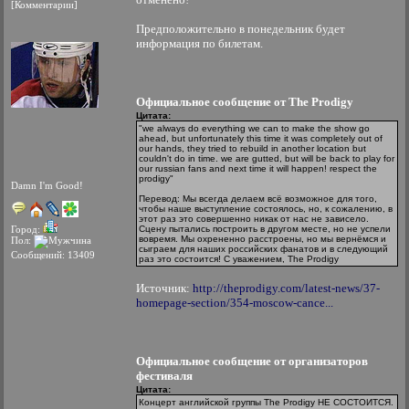
[Комментарии]
Предположительно в понедельник будет
информация по билетам.
Официальное сообщение от The Prodigy
Цитата:
"we always do everything we can to make the show go
ahead, but unfortunately this time it was completely out of
our hands, they tried to rebuild in another location but
couldn't do in time. we are gutted, but will be back to play for
our russian fans and next time it will happen! respect the
prodigy"
Damn I'm Good!
Перевод: Мы всегда делаем всё возможное для того,
чтобы наше выступление состоялось, но, к сожалению, в
этот раз это совершенно никак от нас не зависело.
Город:
Сцену пытались построить в другом месте, но не успели
вовремя. Мы охрененно расстроены, но мы вернёмся и
Пол:
сыграем для наших российских фанатов и в следующий
Сообщений: 13409
раз это состоится! С уважением, The Prodigy
Источник:
http://theprodigy.com/latest-news/37-
homepage-section/354-moscow-cance...
Официальное сообщение от организаторов
фестиваля
Цитата:
Концерт английской группы The Prodigy НЕ СОСТОИТСЯ.