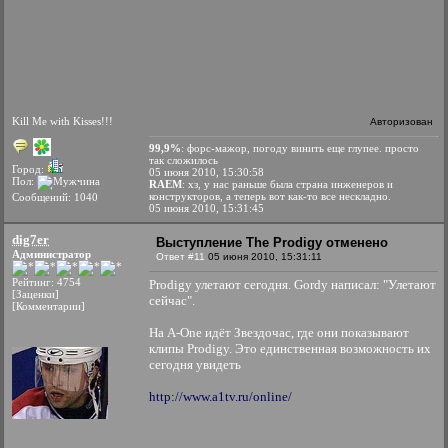
Kill Me with Kisses!!!
Авторизован
99,9%
: форс-мажор, погоду винить еще глупее. просто
так сложилось
Город:
05 июня 2010, 15:30:58
Пол:
RAEM
: хз, у нас раньше была страна инженеров и
конструкторов, а теперь вот как-то все нескладно.
Сообщений: 1040
05 июня 2010, 15:31:45
dig7er
Выступление The Prodigy отменено
Администратор
Ответ #11
05 июня 2010, 15:31:11
Рейтинг: 4754
Prodigy улетают сегодня. Gordy написал: "Улетают
[Заценки]
сейчас".
[Комментарии]
На A-One идёт Звездочас, где они показывают
клипы Prodigy. Это единственная возможность их
сегодня увидеть
http://www.a1tv.ru/online/