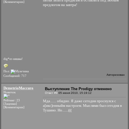
пятки лизать продигам и оставлять под любым
[Комментарии]
предлогом на завтра!
dig*er-няшка!
Пол:
Авторизован
Сообщений: 717
DemetrioMaccuro
Выступление The Prodigy отменено
Новичок
Ответ #9
05 июня 2010, 15:19:12
Рейтинг: 23
Мда....... обидно. Я даже сегодня проснулся с
[Заценки]
а[икс]енныйм настроем. Мыслями был сегодня в
[Комментарии]
Тушино. Но.......(((