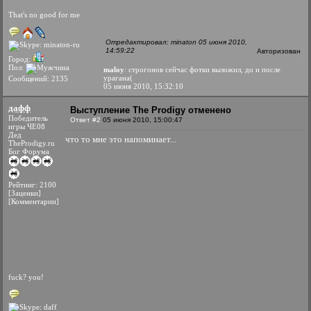
That's no good for me
Отредактировал: minaton 05 июня 2010,
14:59:22
Авторизован
Город:
Пол:
maloy
: строгонов сейчас фотки выложил, до и после
урагана(
Сообщений: 2135
05 июня 2010, 15:32:10
дафф
Выступление The Prodigy отменено
Победитель
Ответ #2
05 июня 2010, 15:00:47
игры ЧЕ08
Дед
что то мне это напоминает...
TheProdigy.ru
Бог Форума
Рейтинг: 2100
[Заценки]
[Комментарии]
fuck? you!