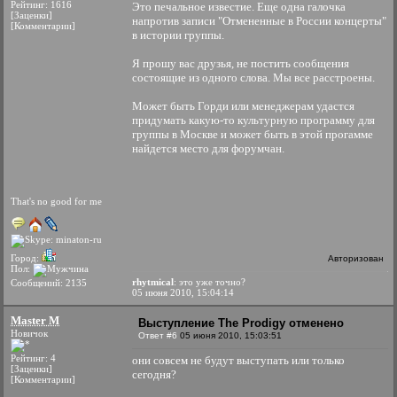
Рейтинг: 1616
Это печальное известие. Еще одна галочка
[Заценки]
напротив записи "Отмененные в России концерты"
[Комментарии]
в истории группы.
Я прошу вас друзья, не постить сообщения
состоящие из одного слова. Мы все расстроены.
Может быть Горди или менеджерам удастся
придумать какую-то культурную программу для
группы в Москве и может быть в этой прогамме
найдется место для форумчан.
That's no good for me
Город:
Авторизован
Пол:
rhytmical
: это уже точно?
Сообщений: 2135
05 июня 2010, 15:04:14
Master M
Выступление The Prodigy отменено
Новичок
Ответ #6
05 июня 2010, 15:03:51
Рейтинг: 4
они совсем не будут выступать или только
[Заценки]
сегодня?
[Комментарии]