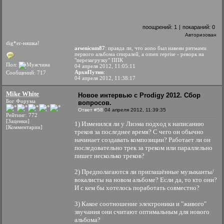
поощрений:
1
|
покараний:
0
Авторизован
dig*er-няшка!
arsenicum87
: правда ли, что aono был навеян ритмами
первого альбома спиралей, а omen reprise - реворк на
"перезагрузку" ППК
Пол:
04 апреля 2012, 11:05:11
АрхиПутин
:
Сообщений: 717
04 апреля 2012, 11:38:17
Mike White
Новое интервью с Prodigy 2012. Сбор
Бог Форума
вопросов.
Ответ #58
04 апреля 2012, 11:39:35
Рейтинг: 772
[Заценки]
1) Изменился ли у Лиэма подход к написанию
[Комментарии]
треков за последнее время? С чего он обычно
начинает создавать композиции? Работает ли он
последовательно трек за треком или параллельно
пишет несколько треков?
2) Предполагаются ли приглашённые музыканты/
вокалисты на новом альбоме? Если да, то кто они?
И с кем бы хотелось поработать совместно?
3) Какое соотношение электроники и "живого"
звучания они считают оптимальным для нового
альбома?