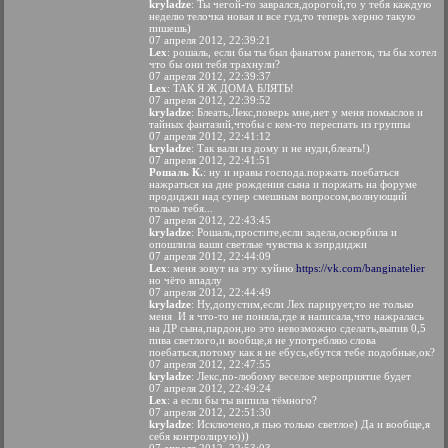
kryladze
: Ты чегой-то заврался,дорогой,то у тебя каждую
неделю телочка новая и все гуд,то теперь херню такую
пишешь)
07 апреля 2012, 22:39:21
Lex
: рошаль, если бы ты был фанатом ранеток, ты бы хотел
что бы они тебя трахнули?
07 апреля 2012, 22:39:37
Lex
: ТАК Я Ж ДОМА БЛЯТЬ!
07 апреля 2012, 22:39:52
kryladze
: Блеать,Лекс,поверь мне,нет у меня помыслов и
тайных фантазий,чтобы с кем-то переспать из группы
07 апреля 2012, 22:41:12
kryladze
: Так вали из дому и не нуди,блеать!)
07 апреля 2012, 22:41:51
Рошаль К.
: ну и нравы господа.поржать поебаться
нажраться на дне рождения сына и поржать на форуме
продиджи над супер смешным вопросом,волнующий
только тебя...
07 апреля 2012, 22:43:45
kryladze
: Рошаль,простите,если задела,оскорбила и
опошлила ваши светлые чувства к зэпрдиджи
07 апреля 2012, 22:44:09
Lex
: меня зовут на эту хуйню
https://vk.com/banginatelier
но чёто впадлу
07 апреля 2012, 22:44:49
kryladze
: Ну,допустим,если Лех парирует,то не только
меня
И я что-то не поняла,где я написала,что нажралась
на ДР сына,пардон,но это невозможно сделать,выпив 0,5
пива светлого,и вообще,я не употребляю слова
поебаться,потому как я не ебусь,ебутся тебе подобные,ок?
07 апреля 2012, 22:47:55
kryladze
: Лекс,по-любому веселое мероприятие будет
07 апреля 2012, 22:49:24
Lex
: а если бы ты випила тёмного?
07 апреля 2012, 22:51:30
kryladze
: Исключено,я пью только светлое) Да и вообще,я
себя контролирую)))