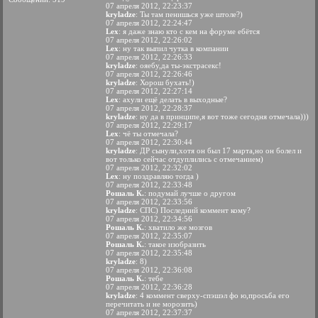
07 апреля 2012, 22:23:37
kryladze
: Ты там пенишься уже штоле?)
07 апреля 2012, 22:24:47
Lex
: я даже знаю кто с кем на форуме ебётся
07 апреля 2012, 22:26:02
Lex
: ну так выпил чутка в компании
07 апреля 2012, 22:26:33
kryladze
: ояебу,да ты-экстрасекс!
07 апреля 2012, 22:26:46
kryladze
: Хорош бухать!)
07 апреля 2012, 22:27:14
Lex
: ахули ещё делать в выходные?
07 апреля 2012, 22:28:37
kryladze
: ну да в принципе,я вот тоже сегодня отмечала)))
07 апреля 2012, 22:29:17
Lex
: чё ты отмечала?
07 апреля 2012, 22:30:44
kryladze
: ДР сынули,хотя он был 17 марта,но он болел и
вот только сейчас отдуплились с отмечанием)
07 апреля 2012, 22:32:02
Lex
: ну поздравляю тогда )
07 апреля 2012, 22:33:48
Рошаль К.
: подумай лучше о другом
07 апреля 2012, 22:33:56
kryladze
: СПС) Последний коммент кому?
07 апреля 2012, 22:34:56
Рошаль К.
: хватило же мозгов
07 апреля 2012, 22:35:07
Рошаль К.
: такое изобразить
07 апреля 2012, 22:35:48
kryladze
: 8)
07 апреля 2012, 22:36:08
Рошаль К.
: тебе
07 апреля 2012, 22:36:28
kryladze
: 4 коммент сверху-спэшэл фо ю,просьба его
перечитать и не морозить)
07 апреля 2012, 22:37:37