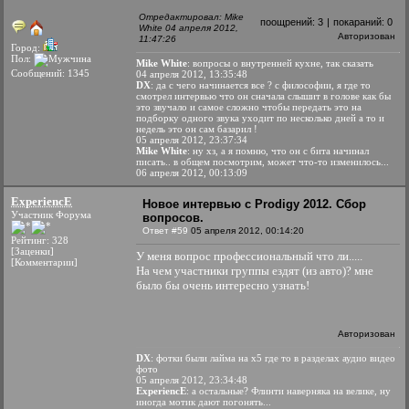
Отредактировал: Mike
поощрений:
3
|
покараний:
0
White 04 апреля 2012,
Авторизован
11:47:26
Город:
Пол:
Mike White
: вопросы о внутренней кухне, так сказать
Сообщений: 1345
04 апреля 2012, 13:35:48
DX
: да с чего начинается все ? с философии, я где то
смотрел интервью что он сначала слышит в голове как бы
это звучало и самое сложно чтобы передать это на
подборку одного звука уходит по несколько дней а то и
недель это он сам базарил !
05 апреля 2012, 23:37:34
Mike White
: ну хз, а я помню, что он с бита начинал
писать.. в общем посмотрим, может что-то изменилось...
06 апреля 2012, 00:13:09
ExperiencE
Новое интервью с Prodigy 2012. Сбор
Участник Форума
вопросов.
Ответ #59
05 апреля 2012, 00:14:20
Рейтинг: 328
[Заценки]
У меня вопрос профессиональный что ли.....
[Комментарии]
На чем участники группы ездят (из авто)? мне
было бы очень интересно узнать!
Авторизован
DX
: фотки были лайма на х5 где то в разделах аудио видео
фото
05 апреля 2012, 23:34:48
ExperiencE
: а остальные? Флинти наверняка на велике, ну
иногда мотик дают погонять...