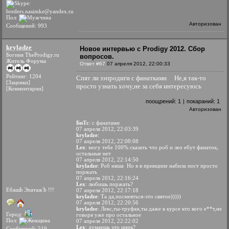
Пол:
Авторизован
Сообщений: 993
kryladze
Новое интервью с Prodigy 2012. Сбор
Богиня TheProdigy.ru
вопросов.
Житель Форума
Ответ #67
07 апреля 2012, 22:00:33
Рейтинг: 1204
Спят ли зэпродиги с фанатками
Не,я так-то
[Заценки]
просто узнать хочу,не за себя интересуюсь
[Комментарии]
поощрений:
1
|
покараний:
1
Авторизован
БиТс
: с фанатами
07 апреля 2012, 22:03:39
kryladze
:
07 апреля 2012, 22:08:08
Lex
: могу тебе 100% сказать что роб и лео ебут фанаток,
остальные нет
07 апреля 2012, 22:14:50
kryladze
: Роб няша
Но я в принципе набила пост просто
поржать
07 апреля 2012, 22:16:24
Lex
: любишь поржать?
ЕбашЬ ЭпатажЪ !!!
07 апреля 2012, 22:17:18
kryladze
: Та да,посмеяться-это святое)))))
07 апреля 2012, 22:20:56
kryladze
: Лекс,ты-труфан,ты даже в курсе кто кого е**т,не
Город:
говоря уже про остальное
Пол:
07 апреля 2012, 22:22:02
Lex
: думаешь это цирк?
Сообщений: 519