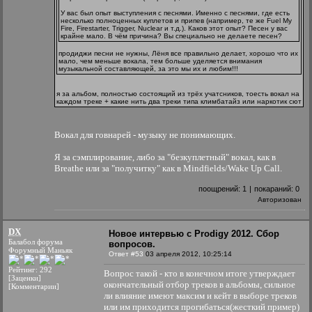
У вас был опыт выступления с песнями. Именно с песнями, где есть
несколько полноценных куплетов и припев (например, те же Fuel My
Fire, Firestarter, Trigger, Nuclear и т.д.). Каков этот опыт? Песен у вас
крайне мало. В чём причина? Вы специально не делаете песен?
продиджи песни не нужны, Лёня все правильно делает, хорошо что их
мало, чем меньше вокала, тем больше уделяется внимания
музыкальной составляющей, за это мы их и любим!!!
я за альбом, полностью состоящий из трёх учатсников, тоесть вокал на
каждом треке + какие нить два треки типа климбатайз или наркотик сют
Вокал для говнарей - музыку не понимающих.
Я за сэмплирование, либо за "безкуплетный" вокал, как в
Breathe или за "получитку" как в Mindfields/Wake Up Call.
поощрений:
1
|
покараний:
0
Авторизован
DX
Новое интервью с Prodigy 2012. Сбор
Балабол форума
вопросов.
Форумный Маньяк
Ответ #53
03 апреля 2012, 10:25:14
Рейтинг: 292
Вопрос такой - кто в конечном итоге утверждает
[Заценки]
окончательный отбор треков в альбомы, сильное
[Комментарии]
ли влияние имеют максим и кейт в выборе треков
или им приходится прогибаться(жесткий пример)