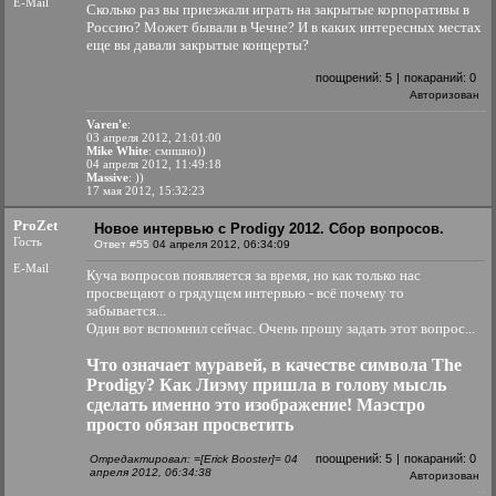
E-Mail
Сколько раз вы приезжали играть на закрытые корпоративы в
Россию? Может бывали в Чечне? И в каких интересных местах
еще вы давали закрытые концерты?
поощрений:
5
|
покараний:
0
Авторизован
Varen'e
:
03 апреля 2012, 21:01:00
Mike White
: смишно))
04 апреля 2012, 11:49:18
Massive
: ))
17 мая 2012, 15:32:23
ProZet
Новое интервью с Prodigy 2012. Сбор вопросов.
Гость
Ответ #55
04 апреля 2012, 06:34:09
E-Mail
Куча вопросов появляется за время, но как только нас
просвещают о грядущем интервью - всё почему то
забывается...
Один вот вспомнил сейчас. Очень прошу задать этот вопрос...
Что означает муравей, в качестве символа The
Prodigy? Как Лиэму пришла в голову мысль
сделать именно это изображение! Маэстро
просто обязан просветить
поощрений:
5
|
покараний:
0
Отредактировал: =[Erick Booster]= 04
апреля 2012, 06:34:38
Авторизован