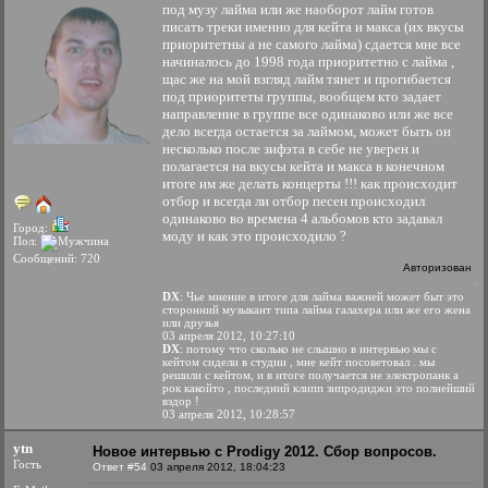
под музу лайма или же наоборот лайм готов
писать треки именно для кейта и макса (их вкусы
приоритетны а не самого лайма) сдается мне все
начиналось до 1998 года приоритетно с лайма ,
щас же на мой взгляд лайм тянет и прогибается
под приоритеты группы, вообщем кто задает
направление в группе все одинаково или же все
дело всегда остается за лаймом, может быть он
несколько после зифэта в себе не уверен и
полагается на вкусы кейта и макса в конечном
итоге им же делать концерты !!! как происходит
отбор и всегда ли отбор песен происходил
одинаково во времена 4 альбомов кто задавал
Город:
моду и как это происходило ?
Пол:
Сообщений: 720
Авторизован
DX
: Чье мнение в итоге для лайма важней может быт это
сторонний музыкант типа лайма галахера или же его жена
или друзья
03 апреля 2012, 10:27:10
DX
: потому что сколько не слышно в интервью мы с
кейтом сидели в студии , мне кейт посоветовал . мы
решили с кейтом, и в итоге получается не электропанк а
рок какойто , последний клипп зипродиджи это полнейший
вздор !
03 апреля 2012, 10:28:57
ytn
Новое интервью с Prodigy 2012. Сбор вопросов.
Гость
Ответ #54
03 апреля 2012, 18:04:23