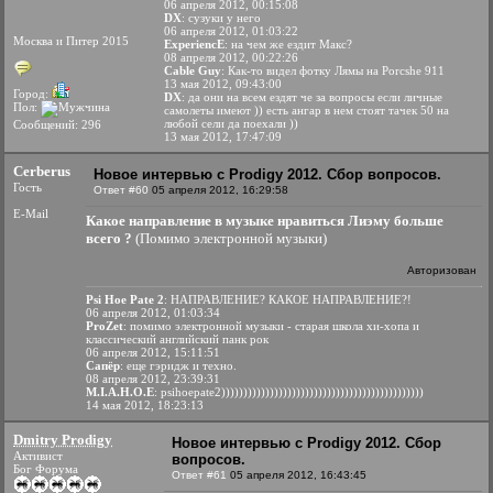
06 апреля 2012, 00:15:08
DX
: сузуки у него
06 апреля 2012, 01:03:22
Москва и Питер 2015
ExperiencE
: на чем же ездит Макс?
08 апреля 2012, 00:22:26
Cable Guy
: Как-то видел фотку Лямы на Porcshe 911
13 мая 2012, 09:43:00
Город:
DX
: да они на всем ездят че за вопросы если личные
Пол:
самолеты имеют )) есть ангар в нем стоят тачек 50 на
любой сели да поехали ))
Сообщений: 296
13 мая 2012, 17:47:09
Cerberus
Новое интервью с Prodigy 2012. Сбор вопросов.
Гость
Ответ #60
05 апреля 2012, 16:29:58
E-Mail
Какое направление в музыке нравиться Лиэму больше
всего ?
(Помимо электронной музыки)
Авторизован
Psi Hoe Pate 2
: НАПРАВЛЕНИЕ? КАКОЕ НАПРАВЛЕНИЕ?!
06 апреля 2012, 01:03:34
ProZet
: помимо электронной музыки - старая школа хи-хопа и
классический английский панк рок
06 апреля 2012, 15:11:51
Сапёр
: еще гэридж и техно.
08 апреля 2012, 23:39:31
М.I.А.H.О.Е
: psihoepate2))))))))))))))))))))))))))))))))))))))))))))))
14 мая 2012, 18:23:13
Dmitry Prodigy
Новое интервью с Prodigy 2012. Сбор
Активист
вопросов.
Бог Форума
Ответ #61
05 апреля 2012, 16:43:45