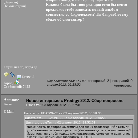
[Заценки]
Какова была бы твоя реакция если бы некто
[Комментарии]
предложил тебе записать новый альбом
совместно со Скрилексом? Ты бы разбил ему
ебало об синтезатор?
а хули нет то, когда да
поощрений:
2
|
покараний:
0
Отредактировал: Lex 03
Город:
апреля 2012, 02:15:52
Авторизован
Сообщений: 7425
Armtone
Новое интервью с Prodigy 2012. Сбор вопросов.
Гость
Ответ #52
03 апреля 2012, 02:27:31
E-Mail
Цитата от: HEATWAVE на 03 апреля 2012, 00:58:35
Цитата от: . . .I*G*O*R. . . на 02 апреля 2012, 23:06:20
Цитата от: dig7er на 02 апреля 2012, 18:52:03
Лиам! Как ты подбираешь семплы для своих произведений? Есть ли
у тебя какие-то правила при этом (Что можно делать, а чего нельзя)?
Изменился ли у тебя подход к использованию семплов по сравнению
с прежними временами (например, TFOTL)?