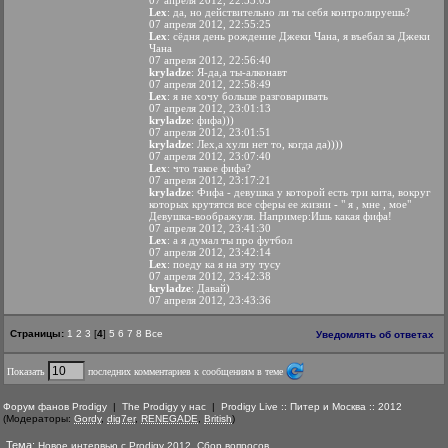
07 апреля 2012, 22:53:03
Lex
: да, но действительно ли ты себя контролируешь?
07 апреля 2012, 22:55:25
Lex
: сёдня день рождение Джеки Чана, я въебал за Джеки
Чана
07 апреля 2012, 22:56:40
kryladze
: Я-да,а ты-алконавт
07 апреля 2012, 22:58:49
Lex
: я не хочу больше разговаривать
07 апреля 2012, 23:01:13
kryladze
: фифа)))
07 апреля 2012, 23:01:51
kryladze
: Лех,а хули нет то, когда да))))
07 апреля 2012, 23:07:40
Lex
: что такое фифа?
07 апреля 2012, 23:17:21
kryladze
: Фифа - девушка у которой есть три кита, вокруг
которых крутятся все сферы ее жизни - " я , мне , мое"
Девушка-воображуля. Например:Ишь какая фифа!
07 апреля 2012, 23:41:30
Lex
: а я думал ты про футбол
07 апреля 2012, 23:42:14
Lex
: поеду ка я на эту тусу
07 апреля 2012, 23:42:38
kryladze
: Давай)
07 апреля 2012, 23:43:36
Страницы:
1
2
3
[
4
]
5
6
7
8
Все
Уведомлять об ответах
Показать
последних комментариев к сообщениям в теме
Форум фанов Prodigy
|
The Prodigy у нас
|
Prodigy Live :: Питер и Москва :: 2012
(Модераторы:
Gordy
,
dig7er
,
RENEGADE
,
British
)
Тема:
Новое интервью с Prodigy 2012. Сбор вопросов.