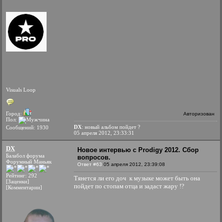
Visuals Loop
Город:
Авторизован
Пол:
DX
: новый альбом пойдет ?
Сообщений: 1930
05 апреля 2012, 23:33:31
DX
Новое интервью с Prodigy 2012. Сбор
Балабол форума
вопросов.
Форумный Маньяк
Ответ #63
05 апреля 2012, 23:39:08
Рейтинг: 292
Тянется ли его доч к музыке может быть она
[Заценки]
пойдет по стопам отца и задаст жару !?
[Комментарии]