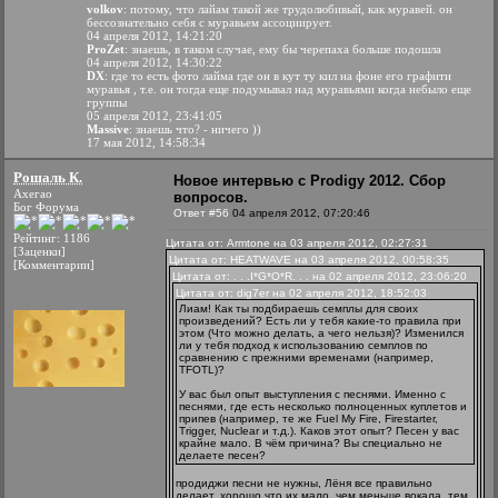
volkov
: потому, что лайам такой же трудолюбивый, как муравей. он
бессознательно себя с муравьем ассоциирует.
04 апреля 2012, 14:21:20
ProZet
: знаешь, в таком случае, ему бы черепаха больше подошла
04 апреля 2012, 14:30:22
DX
: где то есть фото лайма где он в кут ту кил на фоне его графити
муравья , т.е. он тогда еще подумывал над муравьями когда небыло еще
группы
05 апреля 2012, 23:41:05
Massive
: знаешь что? - ничего ))
17 мая 2012, 14:58:34
Рошаль К.
Новое интервью с Prodigy 2012. Сбор
Ахегао
вопросов.
Бог Форума
Ответ #56
04 апреля 2012, 07:20:46
Рейтинг: 1186
Цитата от: Armtone на 03 апреля 2012, 02:27:31
[Заценки]
Цитата от: HEATWAVE на 03 апреля 2012, 00:58:35
[Комментарии]
Цитата от: . . .I*G*O*R. . . на 02 апреля 2012, 23:06:20
Цитата от: dig7er на 02 апреля 2012, 18:52:03
Лиам! Как ты подбираешь семплы для своих
произведений? Есть ли у тебя какие-то правила при
этом (Что можно делать, а чего нельзя)? Изменился
ли у тебя подход к использованию семплов по
сравнению с прежними временами (например,
TFOTL)?
У вас был опыт выступления с песнями. Именно с
песнями, где есть несколько полноценных куплетов и
припев (например, те же Fuel My Fire, Firestarter,
Trigger, Nuclear и т.д.). Каков этот опыт? Песен у вас
крайне мало. В чём причина? Вы специально не
делаете песен?
продиджи песни не нужны, Лёня все правильно
делает, хорошо что их мало, чем меньше вокала, тем