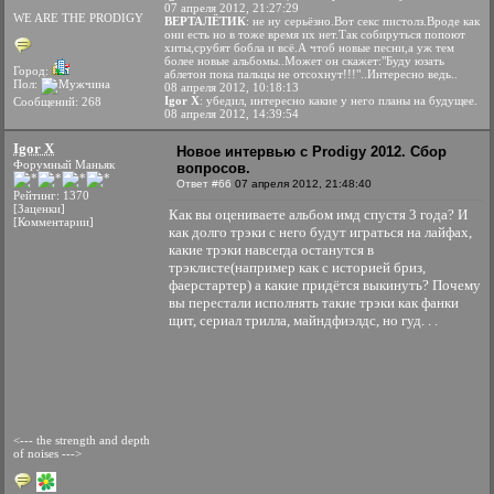
07 апреля 2012, 21:27:29
WE ARE THE PRODIGY
ВЕРТАЛЁТИК
: не ну серьёзно.Вот секс пистолз.Вроде как
они есть но в тоже время их нет.Так собируться попоют
хиты,срубят бобла и всё.А чтоб новые песни,а уж тем
более новые альбомы..Может он скажет:"Буду юзать
Город:
аблетон пока пальцы не отсохнут!!!"..Интересно ведь..
Пол:
08 апреля 2012, 10:18:13
Igor X
: убедил, интересно какие у него планы на будущее.
Сообщений: 268
08 апреля 2012, 14:39:54
Igor X
Новое интервью с Prodigy 2012. Сбор
Форумный Маньяк
вопросов.
Ответ #66
07 апреля 2012, 21:48:40
Рейтинг: 1370
[Заценки]
Как вы оцениваете альбом имд спустя 3 года? И
[Комментарии]
как долго трэки с него будут играться на лайфах,
какие трэки навсегда останутся в
трэклисте(например как с историей бриз,
фаерстартер) а какие придётся выкинуть? Почему
вы перестали исполнять такие трэки как фанки
щит, сериал трилла, майндфиэлдс, но гуд. . .
<--- the strength and depth
of noises --->