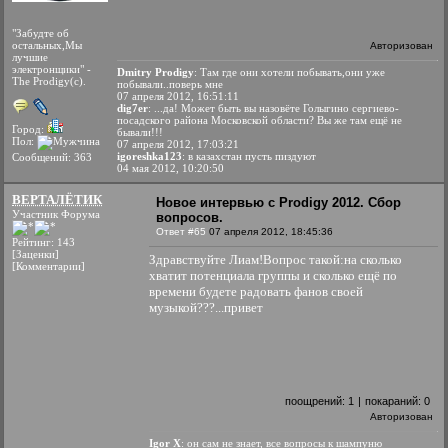
"Забудте об
остальных,Мы
Авторизован
лучшие
электронщики" -
Dmitry Prodigy
: Там где они хотели побывать,они уже
The Prodigy(c).
побывали..поверь мне
07 апреля 2012, 16:51:11
dig7er
: ...да! Может быть вы назовёте Голыгино сергиево-
посадского района Московской области? Вы же там ещё не
Город:
бывали!!!
Пол:
07 апреля 2012, 17:03:21
igoreshka123
: в казахстан пусть пиздуют
Сообщений: 363
04 мая 2012, 10:20:50
ВЕРТАЛЁТИК
Новое интервью с Prodigy 2012. Сбор
Участник Форума
вопросов.
Ответ #65
07 апреля 2012, 18:45:36
Рейтинг: 143
[Заценки]
Здравствуйте Лиам!Вопрос такой:на сколько
[Комментарии]
хватит потенциала группы и сколько ещё по
времени будете радовать фанов своей
музыкой???...привет
поощрений:
1
|
покараний:
0
Авторизован
Igor X
: он сам не знает, все вопросы к шампуню