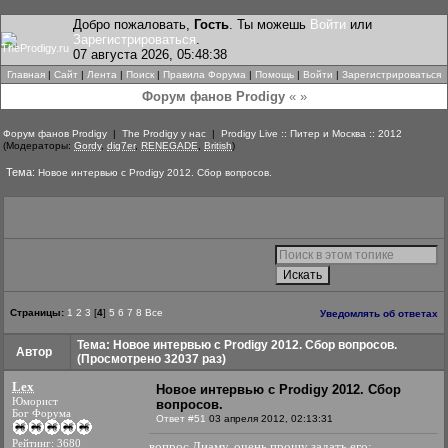
Добро пожаловать,
Гость
. Ты можешь
Войти
или
Зарегистрироваться
.
07 августа 2026, 05:48:38
Главная
|
Сайт
|
Лента
|
Поиск
|
Правила Форума
|
Помощь
|
Войти
|
Зарегистрироваться
Форум фанов Prodigy
« »
Форум фанов Prodigy
|
The Prodigy у нас
|
Prodigy Live :: Питер и Москва :: 2012
(Модераторы:
Gordy
,
dig7er
,
RENEGADE
,
British
)
Тема:
Новое интервью с Prodigy 2012. Сбор вопросов.
Страницы:
1
2
3
[
4
]
5
6
7
8
Все
Уведомлять об ответах
Тема: Новое интервью с Prodigy 2012. Сбор вопросов.
Автор
(Просмотрено 32037 раз)
Lex
Новое интервью с Prodigy 2012. Сбор
Юморист
вопросов.
Бог Форума
Ответ #51
03 апреля 2012, 02:13:31
Рейтинг: 3680
вопрос Лиаму, очень прошу задать его: