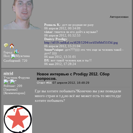
Авторизован
Рошаль К.
: доч не родная не разу
06 апреля 2012, 00:14:09
vistar
: тянется ли его дойч к музыке?
06 апреля 2012, 01:52:53
Dmitry Prodigy
:
http://s019.radikal.ru/i628/1204/ce/d1bfbbf51f3d.jpg
06 апреля 2012, 15:21:04
Suum*cuique
: доч???)))) это что еще за человек такой -
Город:
доч? ))))
Пол:
06 мая 2012, 13:31:01
DX
: вот такой человек как и ты !!
Сообщений: 720
06 мая 2012, 17:28:24
nitrid
Новое интервью с Prodigy 2012. Сбор
Участник Форума
вопросов.
Ответ #64
07 апреля 2012, 16:48:29
Рейтинг: 209
[Заценки]
Где вы хотите побывать?Конечно вы уже повидали
[Комментарии]
много стран и т.д,но всё же может есть то место,где
хотите побывать?