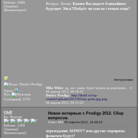
Рейтинг: 3689
Вопрос Лиэму:
Каким Вы видете ближайшее
[Заценки]
будущее Эйса?Пойдёт ли сын по стопам отца?
[Комментарии]
Авторизован
Mike White
: да, он с нами. будет играть на разогреве... =)
Город:
06 апреля 2012, 00:10:25
Пол:
Dmitry Prodigy
:
http://thatif.ru/wp-
content/uploads/2011/05/me-gusta.jpg.png
Сообщений: 1576
06 апреля 2012, 00:15:24
OldF
Новое интервью с Prodigy 2012. Сбор
Бог Форума
вопросов.
Ответ #62
05 апреля 2012, 16:48:22
Рейтинг: 2309
[Заценки]
переиздание AONO?? или другие сюрпризы
[Комментарии]
фонатам будут?