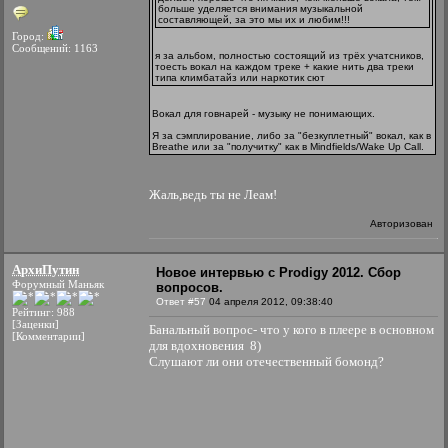
больше уделяется внимания музыкальной
составляющей, за это мы их и любим!!!
Город:
Сообщений: 1163
я за альбом, полностью состоящий из трёх учатсников,
тоесть вокал на каждом треке + какие нить два треки
типа климбатайз или наркотик сют
Вокал для говнарей - музыку не понимающих.
Я за сэмплирование, либо за "безкуплетный" вокал, как в
Breathe или за "получитку" как в Mindfields/Wake Up Call.
Жаль,ведь ты не Леам!
Авторизован
АрхиПутин
Новое интервью с Prodigy 2012. Сбор
Форумный Маньяк
вопросов.
Ответ #57
04 апреля 2012, 09:38:40
Рейтинг: 988
[Заценки]
Банальный вопрос- что у кого в плеере в основном
[Комментарии]
для вдохновения 8)
Слушают ли они отечественный бомонд?