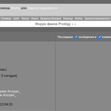
 можешь
Войти
или
Зарегистрироваться
.
Главная
|
Сайт
|
Лента
|
Поиск
|
Правила Форума
|
Помощь
|
Войти
|
Зарегистрироваться
Форум фанов Prodigy
« »
Последние
сообщения и
комме
класс
, 0 сегодня)
ниям Anzipex_
м Anzipex_
13:04:03