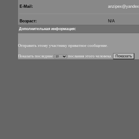
E-Mail:
anzipex@yandex
Возраст:
N/A
Дополнительная информация:
Отправить этому участнику приватное сообщение
.
Показать последние
послания этого человека.