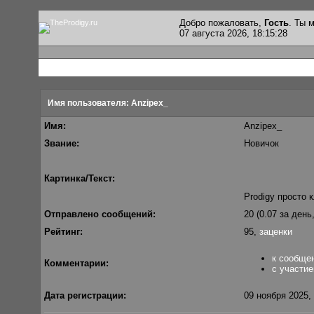
Добро пожаловать,
Гость
. Ты
07 августа 2026, 18:15:28
Имя пользователя: Anzipex_
Имя:
Anzipex_
Звание:
Новичок
Картинка/Текст:
Prodigy просто 
Отправлено сообщений:
20 (0.07 за день
Рейтинг:
95,
заценки
к сообще
Комментарии:
с участие
Дата регистрации:
09 ноября 2025, 