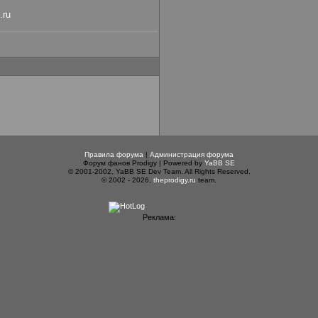
.ru
Правила форума
|
Администрация форума
Форум фанов Prodigy | Powered by
YaBB SE
© 2001-2002, YaBB SE Dev Team. All Rights Reserved.
© 2002 - 2026,
theprodigy.ru
team.
Реклама: