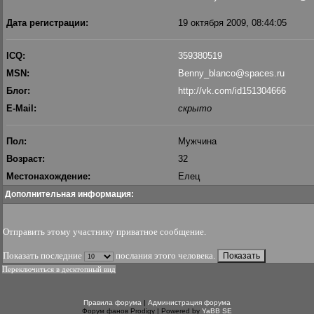
Дата регистрации:
19 октября 2009, 08:44:05
ICQ:
359380519
MSN:
Benny_blanco@spaces.ru
Блог:
http://vk.com/id151304666
E-Mail:
скрыто
Пол:
Мужчина
Возраст:
32
Местонахождение:
Елец
Дополнительная информация:
Отправить этому участнику приватное сообщение
.
Показать последние
послания этого человека.
Переключиться в десктопный вид
Правила форума
|
Администрация форума
Форум фанов Prodigy | Powered by
YaBB SE