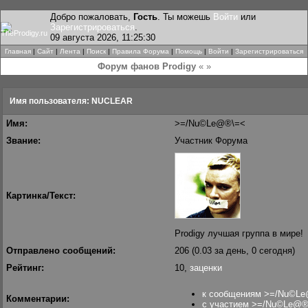
Добро пожаловать,
Гость
. Ты можешь
Войти
или
Зарегистрироваться
.
09 августа 2026, 11:25:30
Главная
|
Сайт
|
Лента
|
Поиск
|
Правила Форума
|
Помощь
|
Войти
|
Зарегистрироваться
Форум фанов Prodigy
« »
Имя пользователя: NUCLEAR
Имя:
>=/Nu©Le@®\=<
Звание:
Участник Форума
Картинка/Текст:
Prodigy лучшая группа в мире!
Отправлено сообщений:
206 (0.03 за день, 0 сегодня)
Рейтинг:
10,
заценки
к сообщениям >=/Nu©L
Комментарии:
с участием >=/Nu©Le@®