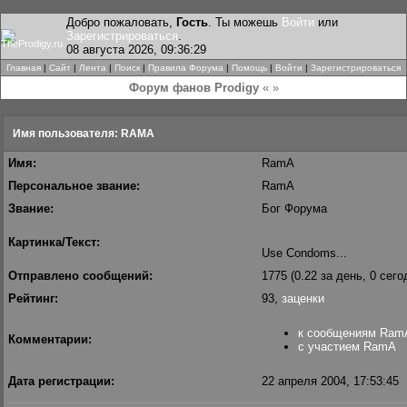
Добро пожаловать,
Гость
. Ты можешь
Войти
или
Зарегистрироваться
.
08 августа 2026, 09:36:29
Главная
|
Сайт
|
Лента
|
Поиск
|
Правила Форума
|
Помощь
|
Войти
|
Зарегистрироваться
Форум фанов Prodigy
« »
Имя пользователя: RAMA
Имя:
RamA
Персональное звание:
RamA
Звание:
Бог Форума
Картинка/Текст:
Use Condoms...
Отправлено сообщений:
1775 (0.22 за день, 0 сего
Рейтинг:
93,
заценки
к сообщениям Ram
Комментарии:
с участием RamA
Дата регистрации:
22 апреля 2004, 17:53:45