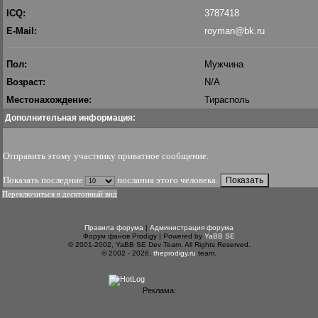
ICQ:
3787418
E-Mail:
royman@bk.ru
Пол:
Мужчина
Возраст:
N/A
Местонахождение:
Тирасполь
Дополнительная информация:
Отправить этому участнику приватное сообщение
.
Показать последние
послания этого человека.
Переключиться в десктопный вид
Правила форума
|
Администрация форума
Форум фанов Prodigy | Powered by
YaBB SE
© 2001-2002, YaBB SE Dev Team. All Rights Reserved.
© 2002 - 2026,
theprodigy.ru
team.
Реклама: