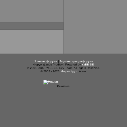
Правила форума
|
Администрация форума
Форум фанов Prodigy | Powered by
YaBB SE
© 2001-2002, YaBB SE Dev Team. All Rights Reserved.
© 2002 - 2026,
theprodigy.ru
team.
Реклама: