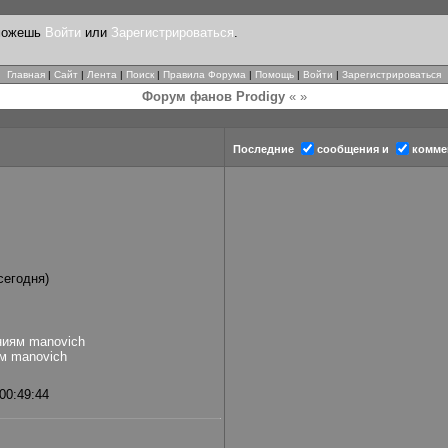
 можешь
Войти
или
Зарегистрироваться
.
Главная
|
Сайт
|
Лента
|
Поиск
|
Правила Форума
|
Помощь
|
Войти
|
Зарегистрироваться
Форум фанов Prodigy
« »
Последние
сообщения и
комме
 сегодня)
ниям manovich
м manovich
00:49:44