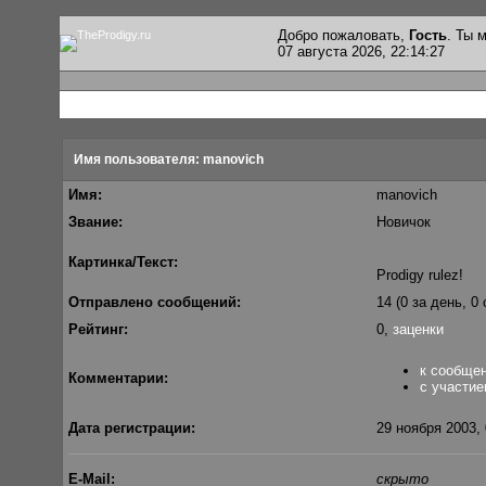
Добро пожаловать,
Гость
. Ты
07 августа 2026, 22:14:27
Имя пользователя: manovich
Имя:
manovich
Звание:
Новичок
Картинка/Текст:
Prodigy rulez!
Отправлено сообщений:
14 (0 за день, 0
Рейтинг:
0,
заценки
к сообще
Комментарии:
с участие
Дата регистрации:
29 ноября 2003, 
E-Mail:
скрыто