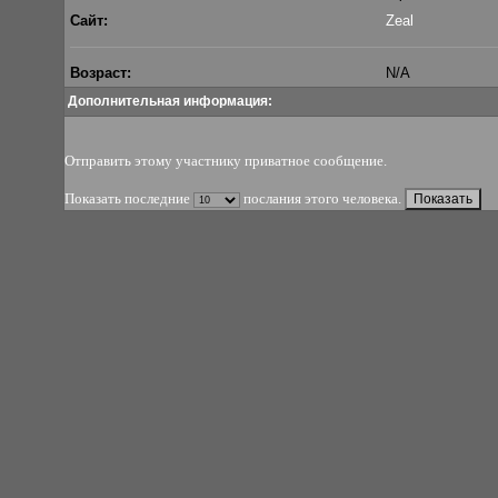
Сайт:
Zeal
Возраст:
N/A
Дополнительная информация:
Отправить этому участнику приватное сообщение
.
Показать последние
послания этого человека.