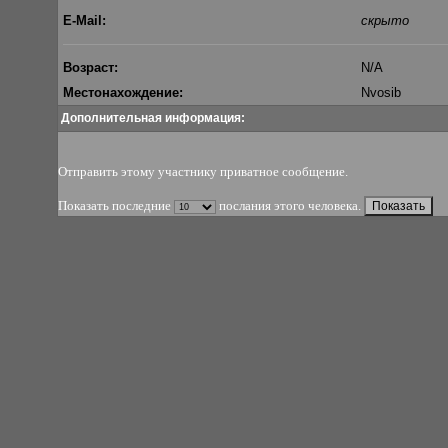
E-Mail:
скрыто
Возраст:
N/A
Местонахождение:
Nvosib
Дополнительная информация:
Отправить этому участнику приватное сообщение
.
Показать последние
послания этого человека.