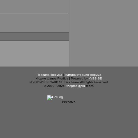
Правила форума
|
Администрация форума
Форум фанов Prodigy | Powered by
YaBB SE
© 2001-2002, YaBB SE Dev Team. All Rights Reserved.
© 2002 - 2026,
theprodigy.ru
team.
Реклама: