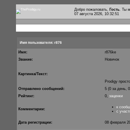
Добро пожаловать,
Гость
. Ты
07 августа 2026, 10:32:51
Имя пользователя: r876
Имя:
r876ke
Звание:
Новичок
Картинка/Текст:
Prodigy прост
Отправлено сообщений:
5 (0 за день, 
Рейтинг:
0,
заценки
к сооб
Комментарии:
с участ
Дата регистрации:
08 февраля 20