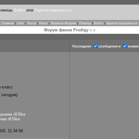
 можешь
Войти
или
Зарегистрироваться
.
Главная
|
Сайт
|
Лента
|
Поиск
|
Правила Форума
|
Помощь
|
Войти
|
Зарегистрироваться
Форум фанов Prodigy
« »
Последние
сообщения и
комме
о класс
0 сегодня)
щениям r876ke
ием r876ke
10, 11:34:56