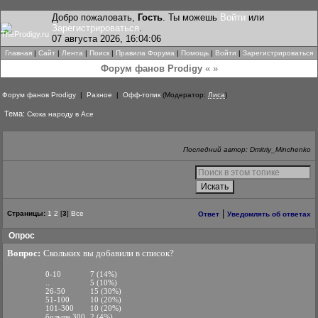
Добро пожаловать,
Гость
. Ты можешь
Войти
или
Зарегистрироваться
.
07 августа 2026, 16:04:06
Главная
|
Сайт
|
Лента
|
Поиск
|
Правила Форума
|
Помощь
|
Войти
|
Зарегистрироваться
Форум фанов Prodigy
« »
Форум фанов Prodigy
|
Разное
|
Офф-топик
(Модератор:
Лиса
)
Тема:
Скока народу в Асе
Последний автор: Dmitriy_Minchenko
|
Страницы:
1
2
[
3
]
Все
Ответ
Уведомлять об ответах
Опрос
Вопрос:
Скольких вы добавили в список?
0-10
7 (14%)
..
5 (10%)
26-50
15 (30%)
51-100
10 (20%)
101-300
10 (20%)
больше 300
2 (4%)