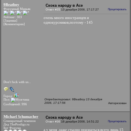
9Beatboy
Скока народу в Асе
Форумный Маньяк
Ответ #35
13 декабря 2006, 17:17:27
Процитировать
Рейтинг: 303
очень много иностранцев и
[Заценки]
однокурсников,поэтому - 145
[Комментарии]
Don't fuck with us...
Город:
Пол:
Отредактировал: 9Beatboy 13 декабря
2006, 17:17:56
Авторизован
Сообщений: 996
Michael Schumacher
Скока народу в Асе
Семикратный чемпион
Ответ #36
16 декабря 2006, 14:51:22
Процитировать
Дед TheProdigy.ru
Бог Форума
а у меня ,даже стыдно признаться,всего лишь 15