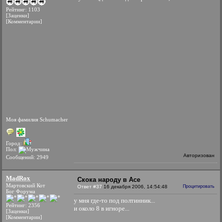
Рейтинг: 1103
[Заценки]
[Комментарии]
Моя фамилия Schumacher
Город:
Пол:
Авторизован
Сообщений: 2949
MadRox
Скока народу в Асе
Мартовский Кот
Ответ #37
16 декабря 2006, 14:54:48
Процитировать
Бог Форума
у мня где-то под полтинник...
Рейтинг: 2356
и около 8 в игноре...
[Заценки]
[Комментарии]