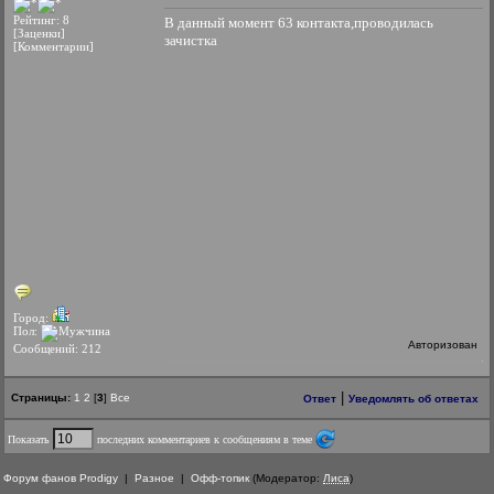
Рейтинг: 8
В данный момент 63 контакта,проводилась
[Заценки]
зачистка
[Комментарии]
Город:
Пол:
Авторизован
Сообщений: 212
|
Страницы:
1
2
[
3
]
Все
Ответ
Уведомлять об ответах
Показать
последних комментариев к сообщениям в теме
Форум фанов Prodigy
|
Разное
|
Офф-топик
(Модератор:
Лиса
)