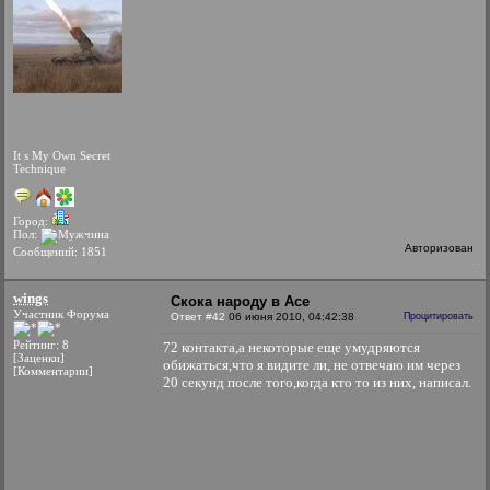
It s My Own Secret
Technique
Город:
Пол:
Авторизован
Сообщений: 1851
wings
Скока народу в Асе
Участник Форума
Ответ #42
06 июня 2010, 04:42:38
Процитировать
Рейтинг: 8
72 контакта,а некоторые еще умудряются
[Заценки]
обижаться,что я видите ли, не отвечаю им через
[Комментарии]
20 секунд после того,когда кто то из них, написал.