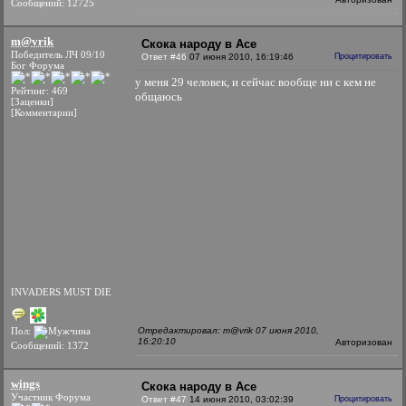
Сообщений: 12725
m@vrik
Скока народу в Асе
Победитель ЛЧ 09/10
Ответ #46
07 июня 2010, 16:19:46
Процитировать
Бог Форума
у меня 29 человек, и сейчас вообще ни с кем не
Рейтинг: 469
общаюсь
[Заценки]
[Комментарии]
INVADERS MUST DIE
Пол:
Отредактировал: m@vrik 07 июня 2010,
16:20:10
Авторизован
Сообщений: 1372
wings
Скока народу в Асе
Участник Форума
Ответ #47
14 июня 2010, 03:02:39
Процитировать