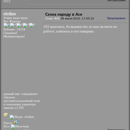
Авторизован
3515
oledjan
Скока народу в Асе
Аляки муди муди
Ответ #45
06 июня 2010, 17:05:10
Процитировать
Бог Форума
102 контакта, большинство из них коллеги по
Рейтинг: 13134
работе, клиенты и поставщики.
[Заценки]
[Комментарии]
данный шаг совершенно
обратно
противоположенный теме
и тенденции характера
лимона (с) DX
Город:
Пол:
Авторизован