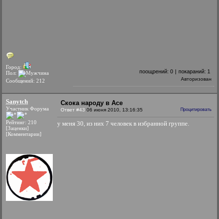
Город:
поощрений:
0
|
покараний:
1
Пол:
Авторизован
Сообщений: 212
Sanytch
Скока народу в Асе
Участник Форума
Ответ #43
06 июня 2010, 13:16:35
Процитировать
Рейтинг: 210
у меня 30, из них 7 человек в избранной группе.
[Заценки]
[Комментарии]