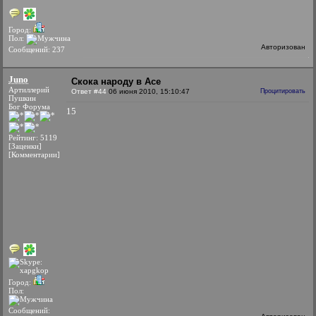
Город:
Пол:
Авторизован
Сообщений: 237
Juno
Скока народу в Асе
Артиллерий
Ответ #44
06 июня 2010, 15:10:47
Процитировать
Пушкин
Бог Форума
15
Рейтинг: 5119
[Заценки]
[Комментарии]
Город:
Пол:
Сообщений: