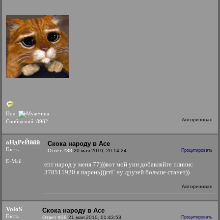
Пол:
Авторизован
Сообщений: 8982
аНдРеЙййй
Скока народу в Асе
Гость
Ответ #38
20 мая 2010, 20:14:24
Процитировать
E-Mail
епт народ у меня 77)))вот мой уин добавляйте плииис
378511920 я парень)))ггГ ну друзей больше станет))
Авторизован
VoloS
Скока народу в Асе
Гость
Ответ #39
21 мая 2010, 01:43:53
Процитировать