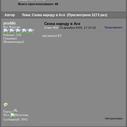
Всего проголосовало: 49
Автор
Тема: Скока народу в Асе
(Просмотрено 3273 раз)
proddie
Скока народу в Асе
Бог Форума
Ответ #34
13 декабря 2006, 17:15:19
Процитировать
Рейтинг: 520
насчитал 63
[Заценки]
[Комментарии]
Город:
Пол:
Авторизован
Сообщений: 3942