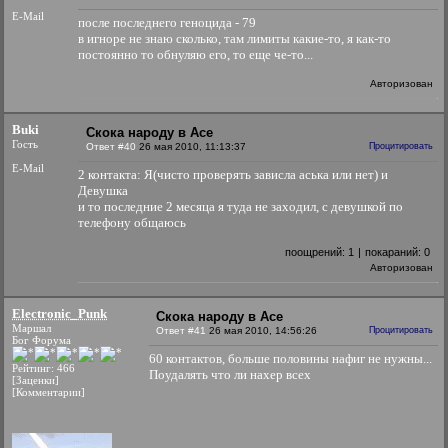
E-Mail
после последнего геноцида - 79
в игноре не знаю сколько, там лимиты какие-то, я как-то
постоянно то обнуляю его, то еще че-то...
Авторизован
Buki
Скока народу в Асе
Гость
Ответ #40
26 мая 2010, 11:13:37
Процитировать
E-Mail
2 контакта: Я(чисто проверять зависла аська или нет) и
Девушка
и то последние 2 месяца я туда не заходил, с девушкой по
телефону общаюсь
поощрений:
1
|
покараний:
0
Авторизован
Electronic_Punk
Скока народу в Асе
Маршал
Ответ #41
26 мая 2010, 14:56:26
Процитировать
Бог Форума
60 контактов, больше половины нафиг не нужны...
Рейтинг: 466
Поудалять что ли нахер всех
[Заценки]
[Комментарии]