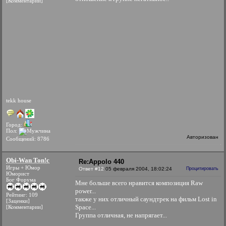
[Комментарии]
tekk house
Город:
Пол:
Авторизован
Сообщений: 8786
Obi-Wan Ton!c
Re:Appolo 440
Игры + Юмор
Ответ #12
05 февраля 2004, 18:02:24
Процитировать
Юморист
Бог Форума
Мне больше всего нравится композиция Raw
power...
Рейтинг: 109
также у них отличный саундтрек на фильм Lost in
[Заценки]
Space...
[Комментарии]
Группа отличная, не напрягает...