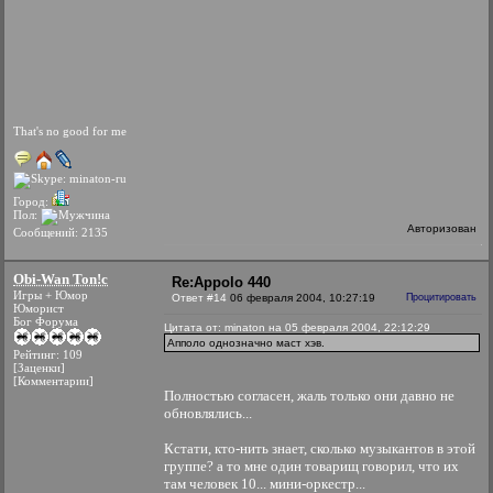
That's no good for me
Город:
Пол:
Авторизован
Сообщений: 2135
Obi-Wan Ton!c
Re:Appolo 440
Игры + Юмор
Ответ #14
06 февраля 2004, 10:27:19
Процитировать
Юморист
Бог Форума
Цитата от: minaton на 05 февраля 2004, 22:12:29
Апполо однозначно маст хэв.
Рейтинг: 109
[Заценки]
[Комментарии]
Полностью согласен, жаль только они давно не
обновлялись...
Кстати, кто-нить знает, сколько музыкантов в этой
группе? а то мне один товарищ говорил, что их
там человек 10... мини-оркестр...