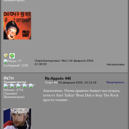
[Комментарии]
Отредактировал: MuLt 04 февраля 2004,
21:38:30
Авторизован
Сообщений: 1195
dig7er
Re:Appolo 440
Администратор
Ответ #4
04 февраля 2004, 23:13:18
Процитировать
Рейтинг: 4754
Аналогично. Очень приятно бывает послушать,
[Заценки]
хотя от Ain't Talkin' 'Bout Dub и Stop The Rock
[Комментарии]
просто тошнит...