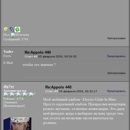
Пол:
Авторизован
Сообщений: 1741
Vader
Re:Appolo 440
Гость
Ответ #8
05 февраля 2004, 00:24:30
Процитировать
E-Mail
чтобы это значило ?
Авторизован
dig7er
Re:Appolo 440
Администратор
Ответ #9
05 февраля 2004, 00:32:17
Процитировать
Рейтинг: 4754
Мой любимый альбом - Electro Glide In Blue.
[Заценки]
Просто идеальный альбом. Прекрасная концепция,
[Комментарии]
разное звучание, отличные композиции. Это диск
мой фаворит, когда я выбираю музыку преде тем,
как уехать на несколько часов каататься на
роликах.