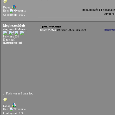
Город:
поощрений:
1
|
покаран
Пол:
Авториз
Сообщений: 1930
MephestosMob
Трек месяца
Форумный Маньяк
Ответ #2974
19 июня 2026, 11:23:09
Процитир
Рейтинг: 834
[Заценки]
[Комментарии]
... Fuck 'em and their law
Город:
Пол:
Сообщений: 876