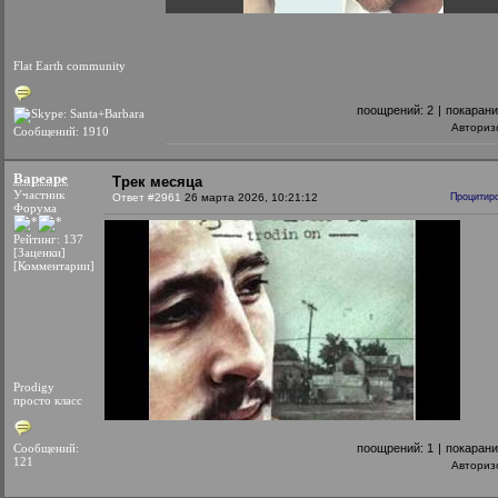
Flat Earth community
поощрений:
2
|
покаран
Авториз
Сообщений: 1910
Bapeape
Трек месяца
Участник
Ответ #2961
26 марта 2026, 10:21:12
Процитир
Форума
Рейтинг: 137
[Заценки]
[Комментарии]
Prodigy
просто класс
Сообщений:
поощрений:
1
|
покаран
121
Авториз