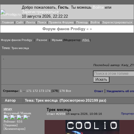
Добро пожаловать,
Гость
. Ты можешь
Войти
или
Зарегистрироваться
.
10 августа 2026, 22:22:22
Главная
|
Сайт
|
Лента
|
Поиск
|
Правила Форума
|
Помощь
|
Войти
|
Зарегистрироваться
Форум фанов Prodigy
« »
Форум фанов Prodigy
|
Разное
|
Музыка
(Модератор:
A][eL
)
Тема:
Трек месяца
-
Последний автор: Kariy_Z?l
|
Страницы:
1
...
171
172
173
174
[
175
]
176
Все
Ответ
Уведомлять об от
Автор
Тема: Трек месяца
(Просмотрено 202199 раз)
stray
Трек месяца
Форумный Маньяк
Ответ #2958
15 марта 2026, 10:06:16
Процитир
Рейтинг: 616
[Заценки]
[Комментарии]