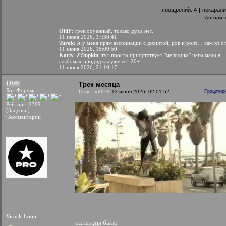
поощрений:
4
|
покаран
Авториз
OldF
: трек охуенный, только духа нет.
11 июня 2026, 17:30:41
Turok
: А у меня прям ассоциации с джилтой, рок н ролл… сам хз о
11 июня 2026, 18:09:50
Kariy_Z?lupkin
: тут просто присутствует "мелодика" чего мало в
альбомах продиджы уже лет 20+ ...
11 июня 2026, 21:10:17
OldF
Трек месяца
Бог Форума
Ответ #2973
13 июня 2026, 02:01:52
Процитир
Рейтинг: 2309
[Заценки]
[Комментарии]
Visuals Loop
однажды было