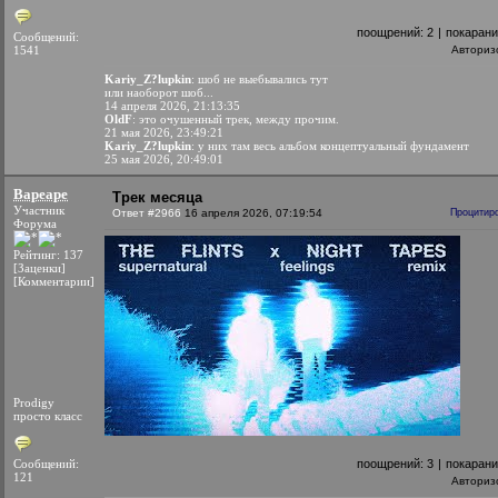
поощрений:
2
|
покаран
Сообщений:
1541
Авториз
Kariy_Z?lupkin
: шоб не выебывались тут
или наоборот шоб...
14 апреля 2026, 21:13:35
OldF
: это очушенный трек, между прочим.
21 мая 2026, 23:49:21
Kariy_Z?lupkin
: у них там весь альбом концептуальный фундамент
25 мая 2026, 20:49:01
Bapeape
Трек месяца
Участник
Ответ #2966
16 апреля 2026, 07:19:54
Процитир
Форума
Рейтинг: 137
[Заценки]
[Комментарии]
Prodigy
просто класс
Сообщений:
поощрений:
3
|
покаран
121
Авториз