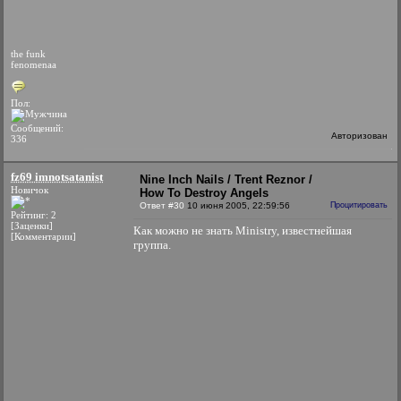
the funk
fenomenaa
Пол:
Сообщений:
Авторизован
336
fz69 imnotsatanist
Nine Inch Nails / Trent Reznor /
Новичок
How To Destroy Angels
Ответ #30
10 июня 2005, 22:59:56
Процитировать
Рейтинг: 2
[Заценки]
Как можно не знать Ministry, известнейшая
[Комментарии]
группа.