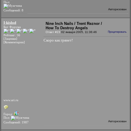
Пол:
Авторизован
Сообщений: 8
I-kislod
Nine Inch Nails / Trent Reznor /
Бог Форума
How To Destroy Angels
Ответ #23
02 января 2005, 11:36:46
Процитировать
Рейтинг: 56
[Заценки]
Скоро как грянет!
[Комментарии]
www.ari.ru
Город:
Пол:
Авторизован
Сообщений: 1987