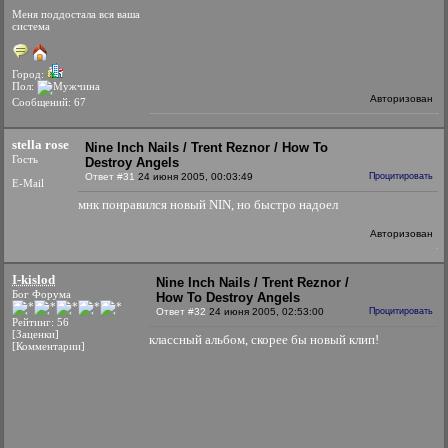
Меня поддостала вся ваша
система
Город:
Пол:
Авторизован
Сообщений: 67
stella rose
Nine Inch Nails / Trent Reznor / How To
Гость
Destroy Angels
Ответ #31
24 июня 2005, 00:03:49
Процитировать
E-Mail
мнк понравился новый NIN, но быстро надоел
Авторизован
I-kislod
Nine Inch Nails / Trent Reznor /
Бог Форума
How To Destroy Angels
Ответ #32
24 июня 2005, 02:53:00
Процитировать
Рейтинг: 56
[Заценки]
классный альбом, скорее бы новый клип!
[Комментарии]