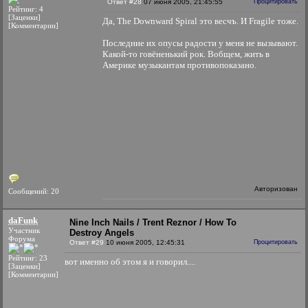
Ответ #28
07 июня 2005, 21:45:55
Процитировать
Рейтинг: 4
[Заценки]
Да, The Downward Spiral это весчъ. И Fragile тоже.
[Комментарии]
Последние их опусы радости у меня не вызывают.
Какой-то говёненький рок. Вобщем, жить в
Америке музыкантам противопоказано.
Авторизован
Сообщений: 20
daFunk
Nine Inch Nails / Trent Reznor / How To
Участник
Destroy Angels
Форума
Ответ #29
10 июня 2005, 12:45:31
Процитировать
Рейтинг: 23
вот именно об этом я и говорил....
[Заценки]
[Комментарии]