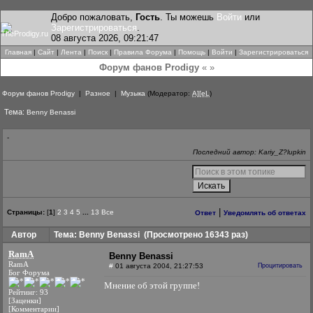
Добро пожаловать,
Гость
. Ты можешь
Войти
или
Зарегистрироваться
.
08 августа 2026, 09:21:47
Главная
|
Сайт
|
Лента
|
Поиск
|
Правила Форума
|
Помощь
|
Войти
|
Зарегистрироваться
Форум фанов Prodigy
« »
Форум фанов Prodigy
|
Разное
|
Музыка
(Модератор:
A][eL
)
Тема:
Benny Benassi
-
Последний автор: Kariy_Z?lupkin
|
Страницы:
[
1
]
2
3
4
5
...
13
Все
Ответ
Уведомлять об ответах
Автор
Тема: Benny Benassi
(Просмотрено 16343 раз)
RamA
Benny Benassi
RamA
#
01 августа 2004, 21:27:53
Процитировать
Бог Форума
Мнение об этой группе!
Рейтинг: 93
[Заценки]
[Комментарии]