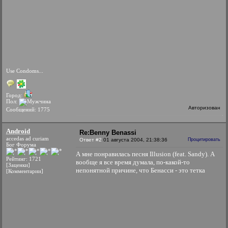
Use Condoms...
Город:
Пол:
Авторизован
Сообщений: 1775
Android
Re:Benny Benassi
accedas ad curiam
Ответ #2
01 августа 2004, 21:38:36
Процитировать
Бог Форума
А мне понравилась песня Illusion (feat. Sandy). А
Рейтинг: 1721
вообще я все время думала, по-какой-то
[Заценки]
непонятной причине, что Бенасси - это тетка
[Комментарии]