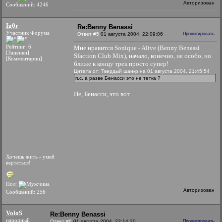
Авторизован
Сообщений: 4246
Ig0r
Re:Benny Benassi
Участник Форума
Ответ #5
01 августа 2004, 22:09:06
Процитировать
Рейтинг: 6
Мне нравится Sonique - Alive (Benny Benassi
[Заценки]
Sfaction Club Mix), начало, конечно, не особо, но
[Комментарии]
ближе к концу трек просто супер!
Цитата от: Твердый шанкр на 01 августа 2004, 21:45:54
п.с. а разве Бенасси это не тетка ?
Не, Бенасси, это вот
Хочешь жить - умей
вертеться!
Пол:
Авторизован
Сообщений: 256
VoloS
Re:Benny Benassi
народный
Ответ #6
01 августа 2004, 22:14:20
Процитировать