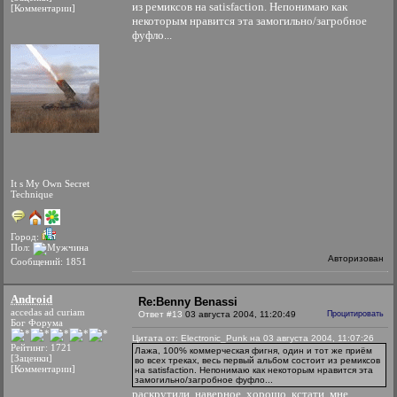
из ремиксов на satisfaction. Непонимаю как
[Комментарии]
некоторым нравится эта замогильно/загробное
фуфло...
It s My Own Secret
Technique
Город:
Пол:
Авторизован
Сообщений: 1851
Android
Re:Benny Benassi
accedas ad curiam
Ответ #13
03 августа 2004, 11:20:49
Процитировать
Бог Форума
Цитата от: Electronic_Punk на 03 августа 2004, 11:07:26
Рейтинг: 1721
Лажа, 100% коммерческая фигня, один и тот же приём
[Заценки]
во всех треках, весь первый альбом состоит из ремиксов
[Комментарии]
на satisfaction. Непонимаю как некоторым нравится эта
замогильно/загробное фуфло...
раскрутили, наверное, хорошо
кстати, мне