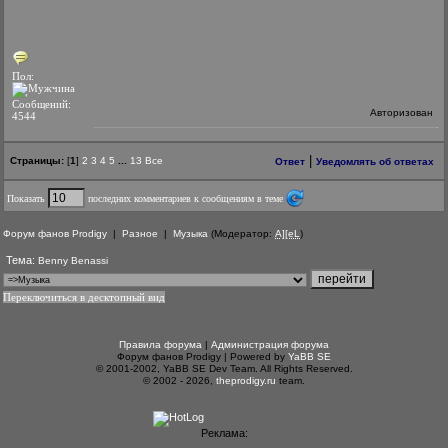
Пол:
Сообщений:
Авторизован
4544
|
Страницы:
[
1
]
2
3
4
5
...
13
Все
Ответ
Уведомлять об ответах
Показать
последних комментариев к сообщениям в теме
Форум фанов Prodigy
|
Разное
|
Музыка
(Модератор:
A][eL
)
Тема:
Benny Benassi
Переключиться в десктопный вид
Правила форума
|
Администрация форума
Форум фанов Prodigy | Powered by
YaBB SE
© 2001-2002, YaBB SE Dev Team. All Rights Reserved.
© 2002 - 2026,
theprodigy.ru
team.
Реклама: