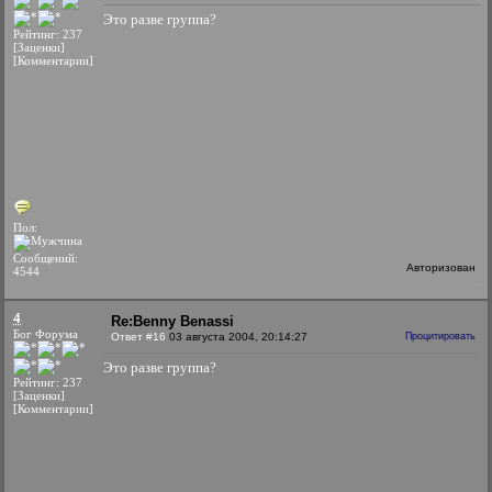
Это разве группа?
Рейтинг: 237
[Заценки]
[Комментарии]
Пол:
Сообщений:
Авторизован
4544
4
Re:Benny Benassi
Бог Форума
Ответ #16
03 августа 2004, 20:14:27
Процитировать
Это разве группа?
Рейтинг: 237
[Заценки]
[Комментарии]