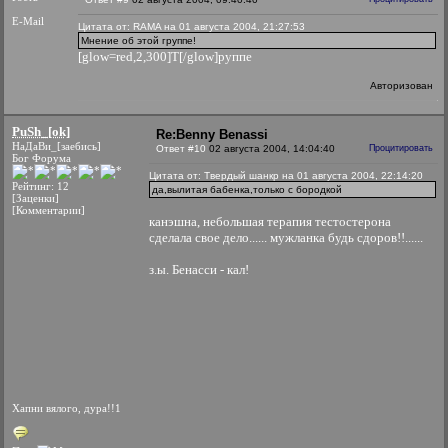
E-Mail
Цитата от: RAMA на 01 августа 2004, 21:27:53
Мнение об этой группе!
[glow=red,2,300]Т[/glow]руппе
Авторизован
PuSh_[ok]
Re:Benny Benassi
НаДаВи_[заебись]
Ответ #10
02 августа 2004, 14:04:40
Процитировать
Бог Форума
Цитата от: Твердый шанкр на 01 августа 2004, 22:14:20
Рейтинг: 12
да,вылитая бабенка,только с бородкой
[Заценки]
[Комментарии]
канэшна, небольшая терапия тестостерона
сделала свое дело...... мужланка будь сдоров!!......
з.ы. Бенасси - кал!
Хапни вялого, дура!!1