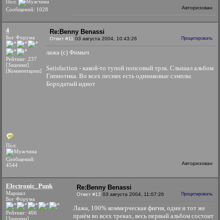
Пол:
Авторизован
Сообщений: 1028
4
Re:Benny Benassi
Бог Форума
Ответ #11
03 августа 2004, 10:43:26
Процитировать
лажа (с) Фимыч
Рейтинг: 237
[Заценки]
Satisfaction - какой-то тупой попсовый трэк. Слышал альбом
[Комментарии]
Гипнотика. Во всех песнях есть одинаковые сэмплы.
Бородатый идиот
Пол:
Сообщений:
Авторизован
4544
Electronic_Punk
Re:Benny Benassi
Маршал
Ответ #12
03 августа 2004, 11:07:26
Процитировать
Бог Форума
Лажа, 100% коммерческая фигня, один и тот же
Рейтинг: 466
приём во всех треках, весь первый альбом состоит
[Заценки]