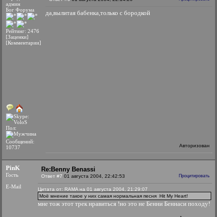
админ
Бог Форума
да,вылитая бабенка,только с бородкой
Рейтинг: 2476
[Заценки]
[Комментарии]
Пол:
Сообщений:
Авторизован
10737
PinK
Re:Benny Benassi
Гость
Ответ #7
01 августа 2004, 22:42:53
Процитировать
E-Mail
Цитата от: RAMA на 01 августа 2004, 21:29:07
Моё мнение такое у них самая нормальная песня
Hit My Heart!
мне тож этот трек нравиться !но это не Бенни Беннаси походу!