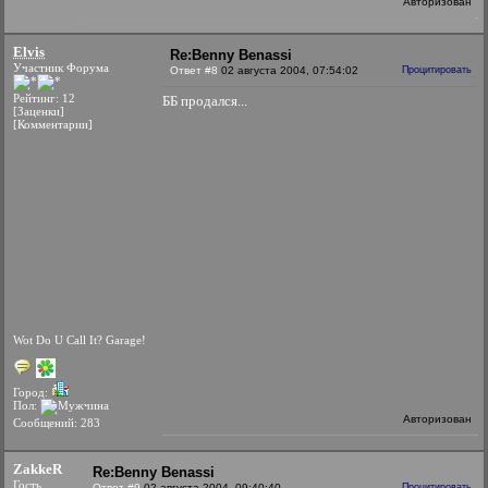
Авторизован
Elvis
Re:Benny Benassi
Участник Форума
Ответ #8
02 августа 2004, 07:54:02
Процитировать
Рейтинг: 12
ББ продался...
[Заценки]
[Комментарии]
Wot Do U Call It? Garage!
Город:
Пол:
Авторизован
Сообщений: 283
ZakkeR
Re:Benny Benassi
Гость
Ответ #9
02 августа 2004, 09:40:40
Процитировать