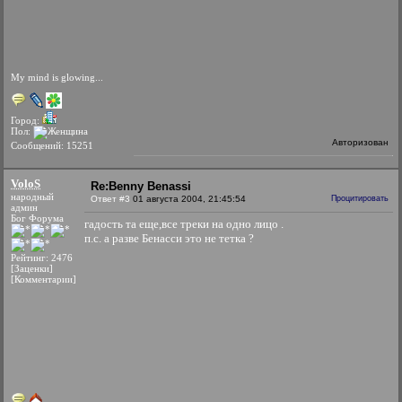
My mind is glowing...
Город:
Пол:
Авторизован
Сообщений: 15251
VoloS
Re:Benny Benassi
народный
Ответ #3
01 августа 2004, 21:45:54
Процитировать
админ
Бог Форума
гадость та еще,все треки на одно лицо .
п.с. а разве Бенасси это не тетка ?
Рейтинг: 2476
[Заценки]
[Комментарии]