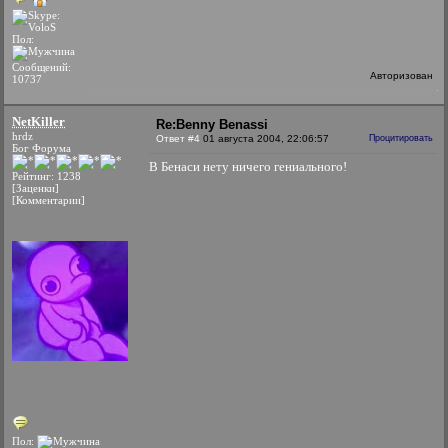
Пол:
Сообщений:
Авторизован
10737
NetKiller
Re:Benny Benassi
hrdz
Ответ #4
01 августа 2004, 22:06:57
Процитировать
Бог Форума
В Бенаси нету ничего гениального!
Рейтинг: 1238
[Заценки]
[Комментарии]
Пол: