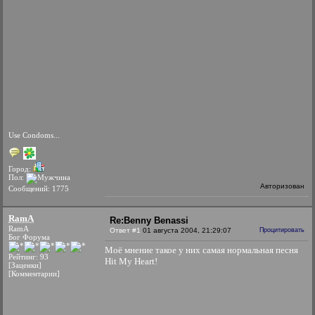
Use Condoms...
Город:
Пол:
Авторизован
Сообщений: 1775
RamA
Re:Benny Benassi
RamA
Ответ #1
01 августа 2004, 21:29:07
Процитировать
Бог Форума
Моё мнение такое у них самая нормальная песня
Рейтинг: 93
Hit My Heart!
[Заценки]
[Комментарии]