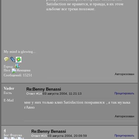
Satisfaction не нравится, и правда, в их этом
альбоме все треки похожие.
My mind is glowing...
Город:
Пол:
Авторизован
Сообщений: 15251
Vader
Re:Benny Benassi
Гость
Ответ #14
03 августа 2004, 11:21:13
Процитировать
E-Mail
мне у них только клип Satisfaction понравился
, а так музыка
гАвно
Авторизован
4
Re:Benny Benassi
Бог Форума
Ответ #15
03 августа 2004, 20:09:59
Процитировать