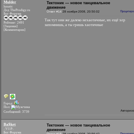
Mulder
Тектоник — новое танцевальное
lunatic
движение
Дед TheProdigy.ru
Ответ #14
28 ноября 2008, 20:50:02
Процитиро
Бог Форума
Так тут они же далеко нехаотичные, их ещё хер
Рейтинг: 2491
запомнишь, а ты гришь хаотичные
[Заценки]
[Комментарии]
Город:
Пол:
Авториз
Сообщений: 3739
Ba$ket
Тектоник — новое танцевальное
.:V:I:P:.
движение
Бог Форума
Ответ #15
28 ноября 2008, 20:56:42
Процитиро