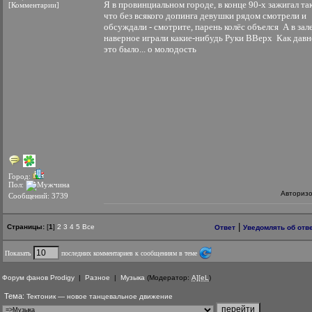
Я в провинциальном городе, в конце 90-х зажигал так
[Комментарии]
что без всякого допинга девушки рядом смотрели и
обсуждали - смотрите, парень колёс объелся
А в зал
наверное играли какие-нибудь Руки ВВерх
Как давн
это было... о молодость
Город:
Пол:
Авториз
Сообщений: 3739
|
Страницы:
[
1
]
2
3
4
5
Все
Ответ
Уведомлять об отв
Показать
последних комментариев к сообщениям в теме
Форум фанов Prodigy
|
Разное
|
Музыка
(Модератор:
A][eL
)
Тема:
Тектоник — новое танцевальное движение