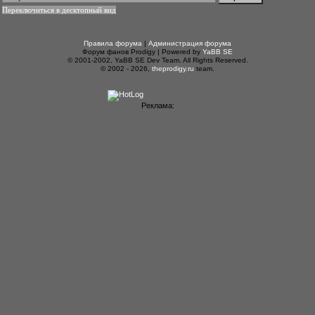
Переключиться в десктопный вид
Правила форума
|
Администрация форума
Форум фанов Prodigy | Powered by
YaBB SE
© 2001-2002, YaBB SE Dev Team. All Rights Reserved.
© 2002 - 2026,
theprodigy.ru
team.
Реклама: