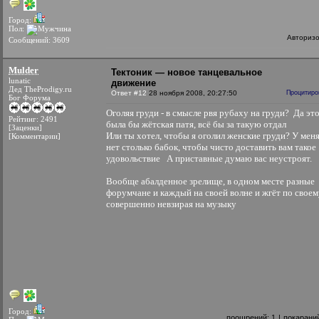
Город:
Пол:
Авториз
Сообщений: 3609
Mulder
Тектоник — новое танцевальное
lunatic
движение
Дед TheProdigy.ru
Ответ #12
28 ноября 2008, 20:27:50
Процитиро
Бог Форума
Оголяя груди - в смысле рвя рубаху на груди?
Да эт
Рейтинг: 2491
была бы жётская патя, всё бы за такую отдал
[Заценки]
Или ты хотел, чтобы я оголил женские груди? У мен
[Комментарии]
нет столько бабок, чтобы чисто доставить вам такое
удовольствие
А приставные думаю вас неустроят.
Вообще абалденное зрелище, в одном месте разные
форумчане и каждый на своей волне и жгёт по своем
совершенно невзирая на музыку
Город:
поощрений:
1
|
покарани