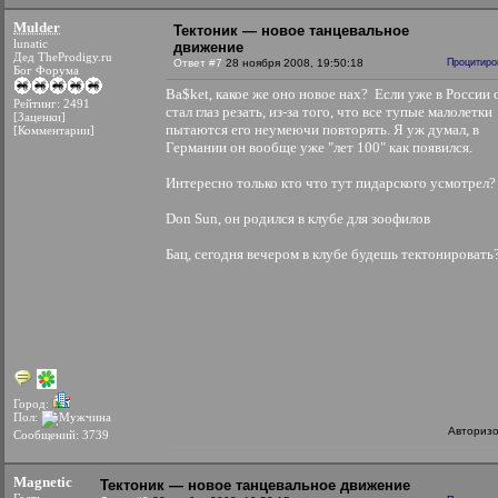
Mulder
Тектоник — новое танцевальное
lunatic
движение
Дед TheProdigy.ru
Ответ #7
28 ноября 2008, 19:50:18
Процитиро
Бог Форума
Ba$ket, какое же оно новое нах?
Если уже в России 
Рейтинг: 2491
стал глаз резать, из-за того, что все тупые малолетки
[Заценки]
пытаются его неумеючи повторять. Я уж думал, в
[Комментарии]
Германии он вообще уже "лет 100" как появился.
Интересно только кто что тут пидарского усмотрел
Don Sun, он родился в клубе для зоофилов
Бац, сегодня вечером в клубе будешь тектонировать
Город:
Пол:
Авториз
Сообщений: 3739
Magnetic
Тектоник — новое танцевальное движение