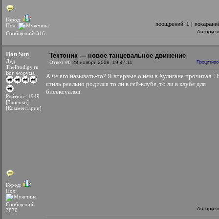
Город:
поощрений:
1
|
покарани
Пол:
Авториз
Сообщений: 316
Don Sun
Тектоник — новое танцевальное движение
Дед
Ответ #6
28 ноября 2008, 19:47:11
Процитиро
TheProdigy.ru
Бог Форума
А че его называть-то? Я впервые о нем в Хулигане прочитал. 
стиль реально родился то ли в гей-клубе, то ли в клубе для
бисексуалов.
Рейтинг: 1949
[Заценки]
[Комментарии]
Город:
Пол:
Сообщений:
Авториз
3830