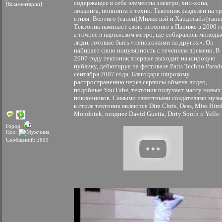
содержащее в себе элементы электро, хип-хопа,
[Комментарии]
локкинга, поппинга и техно. Тектоник разделён на т
стиля: Вертиго (танец),Милки вэй и Хардстайл (танец
Тектоник начинает свою историю в Париже в 2000 г
а точнее в парижском метро, где собирались молоды
люди, готовые быть «непохожими на других». Он
набирает свою популярность с течением времени. В
2007 году тектоник впервые выходит на широкую
публику, дебютируя на фестивале Paris Techno Parad
сентября 2007 года. Благодаря широкому
распространению через сервисы обмена видео,
подобные YouTube, тектоник получает массу новых
поклонников. Самыми известными создателями муз
в стиле тектоник являются Dim Chris, Dess, Miss Hiro
Mondotek, позднее David Guetta, Dirty South и Yelle.
Город:
Пол:
Сообщений: 3609