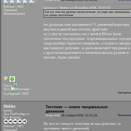
Рейтинг: 1805
Цитата от: Mulder на 28 ноября 2008, 20:50:02
[Заценки]
Так тут они же далеко нехаотичные, их ещё хер запомнишь,
[Комментарии]
ты гришь хаотичные
ты думаешь они запоминают? 5 движений коротких
выучил и двигай как хочешь, фристайл
ну у них не хаотичное, но у меня в 90тые были
хаотичные под продижи
в провинциальных города
тогда вообще парни не танцевали, а стояли и смотре
как танцуют девушки
и здесь включают продижи и
с другом выпрыгиваем и начинаем махать руками и
ногами...было смешно
Город:
Пол:
Авториз
Сообщений: 3609
Mulder
Тектоник — новое танцевальное
lunatic
движение
Дед TheProdigy.ru
Ответ #16
28 ноября 2008, 21:01:34
Процитиро
Бог Форума
Ну кто-то танцует тектоник не как дилетант, те
Рейтинг: 2491
заучивают много движений.
[Заценки]