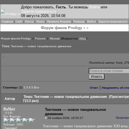
Добро пожаловать,
Гость
. Ты можешь
Войти
или
Зарегистрироваться
.
09 августа 2026, 10:54:08
Главная
|
Сайт
|
Лента
|
Поиск
|
Правила Форума
|
Помощь
|
Войти
|
Зарегистрироваться
Форум фанов Prodigy
« »
Форум фанов Prodigy
|
Разное
|
Музыка
(Модератор:
A][eL
)
Тема:
Тектоник — новое танцевальное движение
-
Последний автор: Kariy_Z?l
|
Страницы:
[
1
]
2
3
4
5
Все
Ответ
Уведомлять об от
Тема: Тектоник — новое танцевальное движение
(Просмотре
Автор
7213 раз)
Ba$ket
Тектоник — новое танцевальное
.:V:I:P:.
движение
Бог Форума
#
28 ноября 2008, 16:55:27
Процитиро
Рейтинг: 1805
Тектоник — новое танцевальное движение XXI века,
[Заценки]