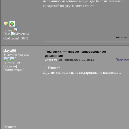
напомнило маленькое видео, где Берг на вокзале с
сигаретой во рту зажигал твист
Город:
Пол:
Авториз
Сообщений: 3609
slava90
Тектоник — новое танцевальное
Участник Форума
движение
Ответ #5
28 ноября 2008, 19:38:12
Процитиро
Рейтинг: 19
[Заценки]
+1 Firmach
[Комментарии]
Другим словом как не пидарщина не назовешь...
Позтив=)