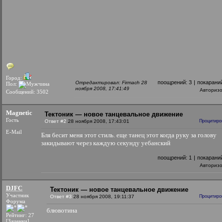
Город:
поощрений:
3
|
покарани
Отредактировал: Firmach 28
Пол:
ноября 2008, 17:41:49
Авториз
Сообщений: 3502
Magnetic
Тектоник — новое танцевальное движение
Гость
Ответ #2
28 ноября 2008, 17:43:01
Процитиро
E-Mail
Бля бесит меня этот стиль. еще танец этот когда руку за голову
закидывают через каждую секунду уебанский
поощрений:
1
|
покарани
Авториз
DJFC
Тектоник — новое танцевальное движение
Участник
Ответ #3
28 ноября 2008, 19:11:37
Процитиро
Форума
блювотина
Рейтинг: 27
[Заценки]