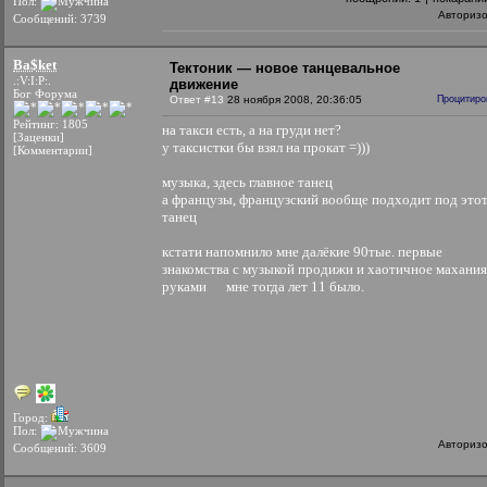
Пол:
Авториз
Сообщений: 3739
Ba$ket
Тектоник — новое танцевальное
.:V:I:P:.
движение
Бог Форума
Ответ #13
28 ноября 2008, 20:36:05
Процитиро
Рейтинг: 1805
на такси есть, а на груди нет?
[Заценки]
у таксистки бы взял на прокат =)))
[Комментарии]
музыка, здесь главное танец
а французы, французский вообще подходит под это
танец
кстати напомнило мне далёкие 90тые. первые
знакомства с музыкой продижи и хаотичное махания
руками
мне тогда лет 11 было.
Город:
Пол:
Авториз
Сообщений: 3609