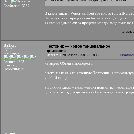
я ещё так не научился, нужно потренироваться, просто
Пол:
Сообщений: 3739
В какие такие? Учись на Youtube много tutorail-vide
Почему-то как представлю Баскета танцующего
Тектоник улыба аж за пределы морды-лица вылезае
Авториз
Ba$ket
Тектоник — новое танцевальное
.:V:I:P:.
движение
Бог Форума
Ответ #11
28 ноября 2008, 20:18:19
Процитиро
Рейтинг: 1805
на видео Обама в молодости
[Заценки]
[Комментарии]
с чего ты взял, что я танцую Тектоник...я прикольнул
учёбой танца
а прикинь какая у меня улыбка появляться, если ещё 
добавок ты рядом цыганочку бомбишь, оголяя груд