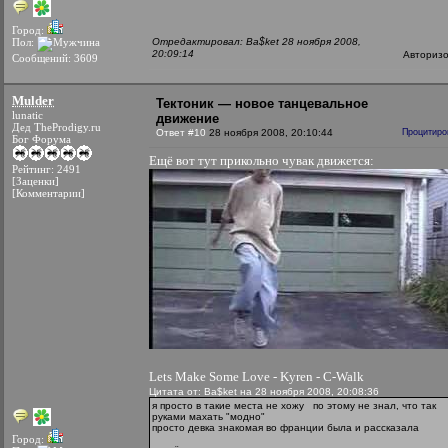
Город:
Пол:
Отредактировал: Ba$ket 28 ноября 2008,
20:09:14
Авториз
Сообщений: 3609
Mulder
Тектоник — новое танцевальное
lunatic
движение
Дед TheProdigy.ru
Ответ #10
28 ноября 2008, 20:10:44
Процитиро
Бог Форума
Ещё вот тут прикольно чувак движется:
Рейтинг: 2491
[Заценки]
[Комментарии]
Lets Make Some Love - Kyren - C-Walk
Цитата от: Ba$ket на 28 ноября 2008, 20:08:36
я просто в такие места не хожу
по этому не знал, что так
руками махать "модно"
просто девка знакомая во франции была и рассказала
Город: