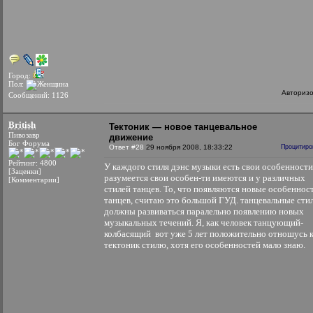
Город:
Пол:
Авториз
Сообщений: 1126
British
Тектоник — новое танцевальное
Пивозавр
движение
Бог Форума
Ответ #28
29 ноября 2008, 18:33:22
Процитиро
Рейтинг: 4800
У каждого стиля дэнс музыки есть свои особенности
[Заценки]
разумеется свои особен-ти имеются и у различных
[Комментарии]
стилей танцев. То, что появляются новые особеннос
танцев, считаю это большой ГУД. танцевальные сти
должны развиваться паралельно появлению новых
музыкальных течений. Я, как человек танцующий-
колбасящий
вот уже 5 лет положительно отношусь 
тектоник стилю, хотя его особенностей мало знаю.