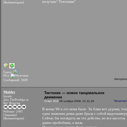
получаю" Тектоник?
[Комментарии]
Город:
Пол:
Авториз
Сообщений: 3609
Mulder
Тектоник — новое танцевальное
lunatic
движение
Дед TheProdigy.ru
Ответ #18
28 ноября 2008, 21:11:26
Процитиро
Бог Форума
В конце 90-х его нема было
Эх блин вот дураки, тог
Рейтинг: 2491
одна знакомая девка даже брала с собой видеокамеру
[Заценки]
Сейчас бы поглядеть на это действо, но все кассеты
[Комментарии]
давно пройобаны, а жаль.