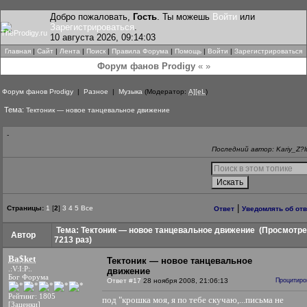
Добро пожаловать,
Гость
. Ты можешь
Войти
или
Зарегистрироваться
.
10 августа 2026, 09:14:03
Главная
|
Сайт
|
Лента
|
Поиск
|
Правила Форума
|
Помощь
|
Войти
|
Зарегистрироваться
Форум фанов Prodigy
« »
Форум фанов Prodigy
|
Разное
|
Музыка
(Модератор:
A][eL
)
Тема:
Тектоник — новое танцевальное движение
-
Последний автор: Kariy_Z?l
|
Страницы:
1
[
2
]
3
4
5
Все
Ответ
Уведомлять об от
Тема: Тектоник — новое танцевальное движение
(Просмотре
Автор
7213 раз)
Ba$ket
Тектоник — новое танцевальное
.:V:I:P:.
движение
Бог Форума
Ответ #17
28 ноября 2008, 21:06:13
Процитиро
Рейтинг: 1805
под "крошка моя, я по тебе скучаю,...письма не
[Заценки]