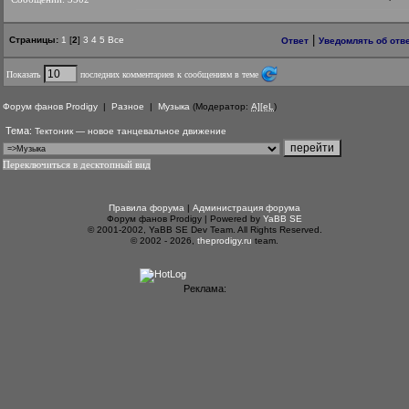
|
Страницы:
1
[
2
]
3
4
5
Все
Ответ
Уведомлять об отв
Показать
последних комментариев к сообщениям в теме
Форум фанов Prodigy
|
Разное
|
Музыка
(Модератор:
A][eL
)
Тема:
Тектоник — новое танцевальное движение
Переключиться в десктопный вид
Правила форума
|
Администрация форума
Форум фанов Prodigy | Powered by
YaBB SE
© 2001-2002, YaBB SE Dev Team. All Rights Reserved.
© 2002 - 2026,
theprodigy.ru
team.
Реклама: