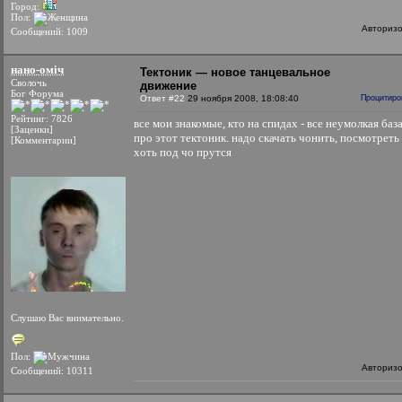
Город:
Пол:
Авториз
Сообщений: 1009
нано-оміч
Тектоник — новое танцевальное
Сволочь
движение
Бог Форума
Ответ #22
29 ноября 2008, 18:08:40
Процитиро
Рейтинг: 7826
все мои знакомые, кто на спидах - все неумолкая баз
[Заценки]
про этот тектоник. надо скачать чонить, посмотреть
[Комментарии]
хоть под чо прутся
Слушаю Вас внимательно.
Пол:
Авториз
Сообщений: 10311