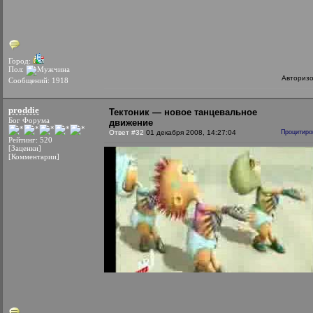
Город:
Пол:
Авториз
Сообщений: 1918
proddie
Тектоник — новое танцевальное
Бог Форума
движение
Ответ #32
01 декабря 2008, 14:27:04
Процитиро
Рейтинг: 520
[Заценки]
[Комментарии]