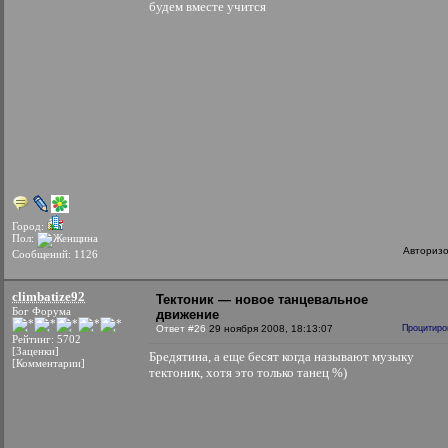
будем вместе учится
Город:
Пол:
Авториз
Сообщений: 1126
climbatize92
Тектоник — новое танцевальное
Бог Форума
движение
Ответ #26
29 ноября 2008, 18:13:07
Процитиро
Рейтинг: 5702
[Заценки]
Бредятина, а еще бесят когда называют музыку
[Комментарии]
тектоник, хотя это только танец %)