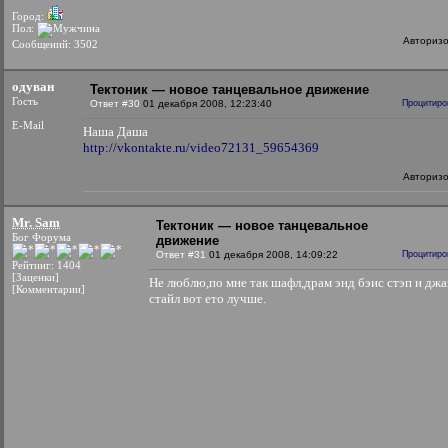
Город:
Пол:
Авториз
Сообщений: 3502
одуван
Тектоник — новое танцевальное движение
Гость
Ответ #30
01 декабря 2008, 12:23:40
Процитиро
E-Mail
Наша Даша
http://vkontakte.ru/video72131_59654369
Авториз
Mr. Sam
Тектоник — новое танцевальное
Бог Форума
движение
Ответ #31
01 декабря 2008, 14:09:22
Процитиро
Рейтинг: 1404
[Заценки]
Не люблю,по мне так шафл,драм энд бэис стэп и дж
[Комментарии]
стайл вот ето лучше.