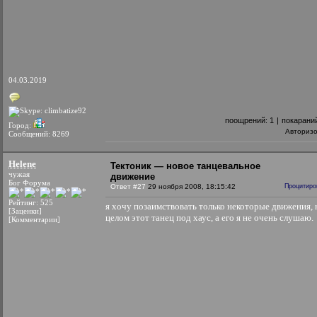
04.03.2019
поощрений:
1
|
покарани
Город:
Авториз
Сообщений: 8269
Helene
Тектоник — новое танцевальное
чужая
движение
Бог Форума
Ответ #27
29 ноября 2008, 18:15:42
Процитиро
Рейтинг: 525
я хочу позаимствовать только некоторые движения, 
[Заценки]
целом этот танец под хаус, а его я не очень слушаю.
[Комментарии]