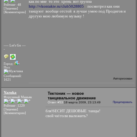
как по мне то это хрень вот группа
Рейтинг: 48
http://vkontakte.ru/club5028805
посмотрел как они
[Заценки]
танцуют вообще отстой я лучше умею под Продигов и
[Комментарии]
другую мою любимую музыку !
---- Let's Go ---
-
Город:
Пол:
Сообщений:
Авторизован
1621
Yazuka
Тектоник — новое
Форумный Маньяк
танцевальное движение
Ответ #53
18 марта 2009, 23:13:49
Процитировать
Рейтинг: 1229
[Заценки]
бля!бЕСИТ ДЕШОВЫЕ танцы!
[Комментарии]
свой чи\толи выложить?