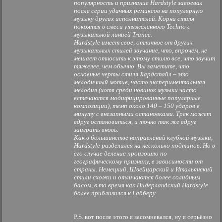
популярность и признание Hardstyle завоевал
после серии удачных ремиксов на популярную
музыку других исполнителей. Корни стиля
покоятся в смеси утяжеленного Techno с
музыкальной линией Trance.
Hardstyle имеет свое, отличное от других
музыкальных стилей звучание, что, впрочем, не
мешает относить к этому стилю все, что звучит
тяжелее, чем обычно. Вы заметите, что
основные черты стиля Хардстайл – это
мелодичный мотив, часто экспериментальная
мелодия (хотя среди новинок музыки часто
встечаются модифицированные популярные
композиции), темп около 140 – 150 ударов в
минуту с внезапными остановками. Трек может
вдруг остановиться, и точно так же вдруг
заиграть вновь.
Как в большинстве направлений клубной музыки,
Hardstyle разделился на несколько подтипов. Но в
его случае деление произошло по
географическому признаку, в зависимости от
страны. Немецкий, Швейцарский и Итальянский
стили схожи и отличаются более солидным
басом, в то время как Нидерландский Hardstyle
более приблизился к Габберу.
P.S. вот после этого я засомневался, ну я серьёзно