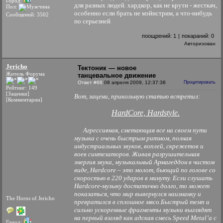
Город:
для разных людей. хардкор, как не крути - жесткач,
Пол:
особенно если брать не мэйнстрим, а что-нибудь
Сообщений: 3502
по серьезней
поощрений:
1
|
покараний:
0
Авторизован
Jericho
Тектоник — новое
Житель Форума
танцевальное движение
Ответ #66
08 апреля 2009, 12:37:38
Процитировать
Рейтинг: 149
[Заценки]
Вот, зацени, прикольную статью встретил:
[Комментарии]
HardCore, Hardstyle.
Агрессивная, сметающая все на своем пути
музыка с очень быстрым ритмом, полная
индустриальных звуков, воплей, скрежетов и
воев синтезаторов. Живая разрушительная
энергия звука, музыкальный Армагеддон в чистом
виде, Hardcore – это молот, бьющий по голове со
скоростью в 220 ударов в минуту. Если слушать
Hardcore-музыку достаточно долго, то может
показаться, что мир вывернулся наизнанку и
The Horns of Jericho
превратился в сплошное мясо.Быстрый темп и
сильно ускоренные фрагменты музыки выглядят
на первый взгляд как адская смесь Speed Metal’а с
Город: