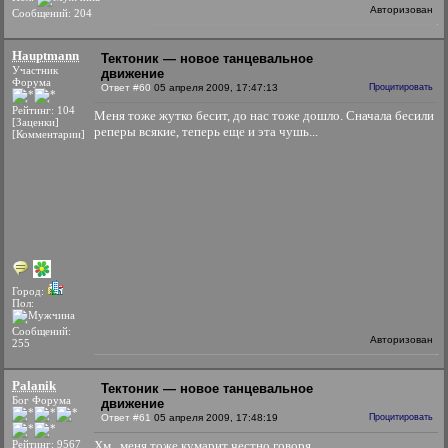
Авторизован
Сообщений: 204
Hauptmann
Тектоник — новое танцевальное
Участник
движение
Форума
Ответ #60
05 апреля 2009, 17:47:13
Процитировать
Рейтинг: 104
Меня тоже жутко бесит, до нас тоже дошло. Сначала бесили
[Заценки]
реперы всякие, теперь еще и эта чушь...
[Комментарии]
Город:
Пол:
Сообщений:
Авторизован
255
Palanik
Тектоник — новое танцевальное
Бог Форума
движение
Ответ #61
05 апреля 2009, 17:48:19
Процитировать
Рейтинг: 9567
Хм...меня тоже кумарит честно говоря