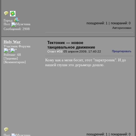
Город:
поощрений:
1
|
покараний:
0
Пол:
Авторизован
Сообщений: 2908
Holy War
Тектоник — новое
Участник Форума
танцевальное движение
Ответ #59
05 апреля 2009, 17:40:22
Процитировать
Рейтинг: 68
[Заценки]
Кому как а меня бесит, этот "парктроник". И до
[Комментарии]
нашей глуши это дерьмецо дошло.
поощрений:
1
|
покараний:
0
Пол: