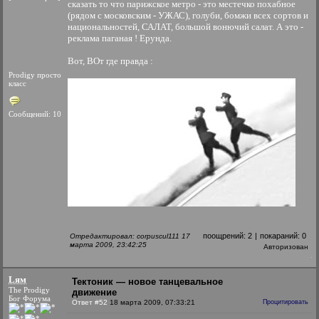
сказать то что парижское метро - это местечко похабное
(рядом с московским - УЖАС), голуби, бомжи всех сортов и
национальностей, САЛАТ, большой вонючий салат. А это -
реклама паганая ! Ерунда.
Вот, ВОт где правда :
Prodigy просто
класс
Сообщений: 10
поощрений:
2
|
покараний:
0
Отредактировал: corpuscul111 17
марта 2009, 23:42:25
Авторизован
Lям
Тектоник — новое танцевальное
The Prodigy
движение
Бог Форума
Ответ #52
18 марта 2009, 07:33:21
Процитировать