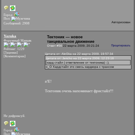
Город:
Пол:
Авторизован
Сообщений: 2908
Yazuka
Тектоник — новое
Форумный Маньяк
танцевальное движение
Ответ #56
22 марта 2009, 20:21:24
Процитировать
Рейтинг: 1229
[Заценки]
Цитата от: AleGka на 22 марта 2009, 19:57:34
[Комментарии]
Цитата от: Jericho на 22 марта 2009, 12:23:16
хард стайл ( ответвление от тектоника) ::).
о_О Хардстайл это смесь хардкора с трансом
а!Е!
Тектоник очень напоминает фристайл!!!
Не дифриксуй.
Город:
Пол: