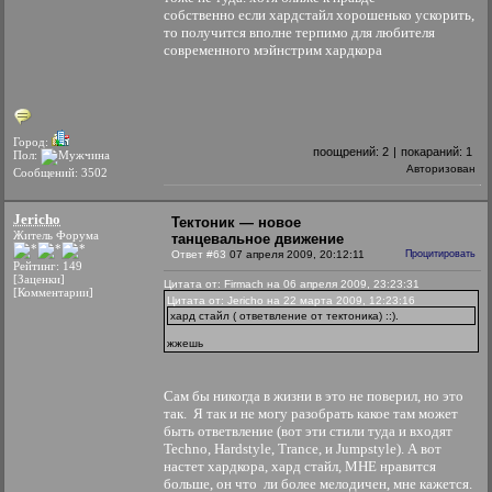
собственно если хардстайл хорошенько ускорить,
то получится вполне терпимо для любителя
современного мэйнстрим хардкора
Город:
поощрений:
2
|
покараний:
1
Пол:
Авторизован
Сообщений: 3502
Jericho
Тектоник — новое
Житель Форума
танцевальное движение
Ответ #63
07 апреля 2009, 20:12:11
Процитировать
Рейтинг: 149
[Заценки]
Цитата от: Firmach на 06 апреля 2009, 23:23:31
[Комментарии]
Цитата от: Jericho на 22 марта 2009, 12:23:16
хард стайл ( ответвление от тектоника) ::).
жжешь
Сам бы никогда в жизни в это не поверил, но это
так.
Я так и не могу разобрать какое там может
быть ответвление (вот эти стили туда и входят
Techno, Hardstyle, Trance, и Jumpstyle). А вот
настет хардкора, хард стайл, МНЕ нравится
больше, он что ли более мелодичен, мне кажется.