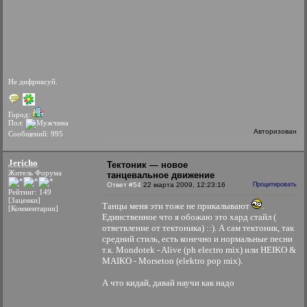
Не дифриксуй.
Город:
Пол:
Авторизован
Сообщений: 995
Jericho
Тектоник — новое
Житель Форума
танцевальное движение
Ответ #54
22 марта 2009, 12:23:16
Процитировать
Рейтинг: 149
[Заценки]
Танцы меня эти тоже не прикалывают
.
[Комментарии]
Единственное что я обожаю это хард стайл (
ответвление от тектоника) ::). А сам тектоник, так
средний стиль, есть конечно и нормальные песни
т.к. Mondotek - Alive (ph electro mix) или HEIKO &
MAIKO - Morseton (elektro pop mix).
А что кидай, давай научи как надо