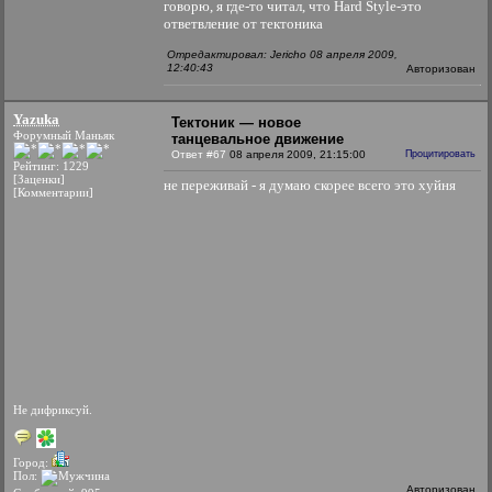
говорю, я где-то читал, что Hard Style-это
ответвление от тектоника
Отредактировал: Jericho 08 апреля 2009,
12:40:43
Авторизован
Yazuka
Тектоник — новое
Форумный Маньяк
танцевальное движение
Ответ #67
08 апреля 2009, 21:15:00
Процитировать
Рейтинг: 1229
[Заценки]
не переживай - я думаю скорее всего это хуйня
[Комментарии]
Не дифриксуй.
Город:
Пол:
Авторизован