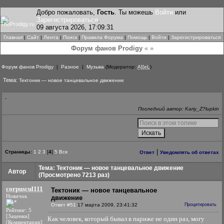
Добро пожаловать,
Гость
. Ты можешь
Войти
или
Зарегистрироваться
.
09 августа 2026, 17:09:31
Главная
|
Сайт
|
Лента
|
Поиск
|
Правила Форума
|
Помощь
|
Войти
|
Зарегистрироваться
Форум фанов Prodigy
« »
Форум фанов Prodigy
|
Разное
|
Музыка
(Модератор:
A][eL
)
Тема:
Тектоник — новое танцевальное движение
-
Последний автор: Kariy_Z?lupkin
|
Страницы:
1
2
3
[
4
]
5
Все
Ответ
Уведомлять об ответах
Тема: Тектоник — новое танцевальное движение
Автор
(Просмотрено 7213 раз)
corpuscul111
Тектоник — новое танцевальное
Новичок
движение
Ответ #51
17 марта 2009, 23:41:32
Процитировать
Рейтинг: 5
[Заценки]
Как человек, который бывал в париже не один раз, могу
[Комментарии]