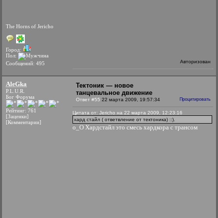
The Horns of Jericho
Город:
Пол:
Авторизован
Сообщений: 495
AleGka
Тектоник — новое
P.L.U.R.
танцевальное движение
Бог Форума
Ответ #55
22 марта 2009, 19:57:34
Процитировать
Рейтинг: 761
Цитата от: Jericho на 22 марта 2009, 12:23:16
[Заценки]
хард стайл ( ответвление от тектоника) ::).
[Комментарии]
о_О Хардстайл это смесь хардкора с трансом