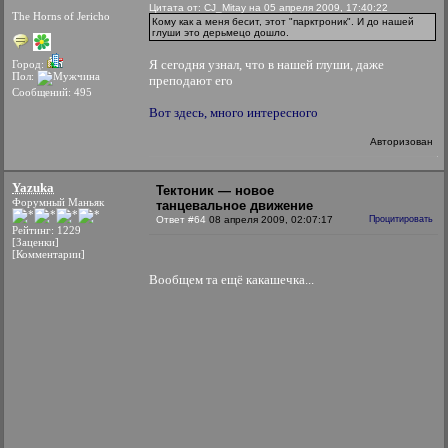
Цитата от: CJ_Mitay на 05 апреля 2009, 17:40:22
The Horns of Jericho
Кому как а меня бесит, этот "парктроник". И до нашей
глуши это дерьмецо дошло.
Я сегодня узнал, что в нашей глуши, даже
Город:
Пол:
преподают его
Сообщений: 495
Вот здесь, много интересного
Авторизован
Yazuka
Тектоник — новое
Форумный Маньяк
танцевальное движение
Ответ #64
08 апреля 2009, 02:07:17
Процитировать
Рейтинг: 1229
[Заценки]
[Комментарии]
Вообщем та ещё какашечка...