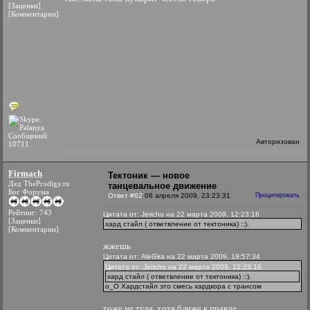
[Заценки]
[Комментарии]
Сообщений:
Авторизован
10711
Firmach
Тектоник — новое
Дед TheProdigy.ru
танцевальное движение
Бог Форума
Ответ #62
06 апреля 2009, 23:23:31
Процитировать
Рейтинг: 743
Цитата от: Jericho на 22 марта 2009, 12:23:16
[Заценки]
хард стайл ( ответвление от тектоника) ::).
[Комментарии]
жжешь
Цитата от: AleGka на 22 марта 2009, 19:57:34
Цитата от: Jericho на 22 марта 2009, 12:23:16
хард стайл ( ответвление от тектоника) ::).
о_О Хардстайл это смесь хардкора с трансом
тоже не туда. хотя ближе к правде