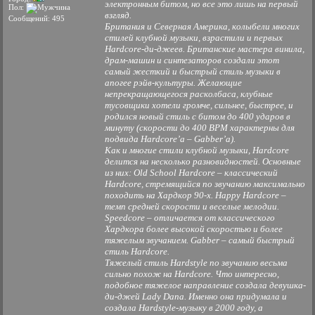
электронным битом, но все это лишь на первый
Пол:
взгляд.
Сообщений: 495
Британия и Северная Америка, колыбели многих
стилей клубной музыки, взрастили и первых
Hardcore-ди-джеев. Британские мастера винила,
драм-машин и синтезаторов создали этот
самый жесткий и быстрый стиль музыки в
апогее рэйв-культуры. Желающие
непрекращающегося расколбаса, клубные
тусовщики хотели громче, сильнее, быстрее, и
родился новый стиль с битом до 400 ударов в
минуту (скорости до 400 BPM характерны для
подвида Hardcore’а – Gabber’а).
Как и многие стили клубной музыки, Hardcore
делится на несколько разновидностей. Основные
из них: Old School Hardcore – классический
Hardcore, стремящийся по звучанию максимально
походить на Хардкор 90-х. Happy Hardcore –
темп средней скорости и веселые мелодии.
Speedcore – отличается от классического
Хардкора более высокой скоростью и более
тяжелым звучанием. Gabber – самый быстрый
стиль Hardcore.
Тяжелый стиль Hardstyle по звучанию весьма
сильно похож на Hardcore. Что интересно,
подобное тяжелое направление создала девушка-
ди-джей Lady Dana. Именно она придумала и
создала Hardstyle-музыку в 2000 году, а