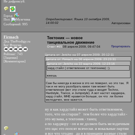
Не дифриксуй.
Город:
Пол:
Отредактировал: Языка 10 октября 2009,
14:00:02
Авторизован
Сообщений: 995
Firmach
Тектоник — новое
Дед TheProdigy.ru
танцевальное движение
Бог Форума
Ответ #65
08 апреля 2009, 09:47:04
Процитировать
Рейтинг: 743
Цитата от: Jericho на 07 апреля 2009, 20:12:11
[Заценки]
Цитата от: Firmach на 06 апреля 2009, 23:23:31
[Комментарии]
Цитата от: Jericho на 22 марта 2009, 12:23:16
хард стайл ( ответвление от тектоника) ::).
жжешь
Сам бы никогда в жизни в это не поверил, но это так.
Я
так и не могу разобрать какое там может быть
ответвление (вот эти стили туда и входят Techno,
Hardstyle, Trance, и Jumpstyle). А вот настет хардкора,
хард стайл, МНЕ нравится больше, он что ли более
мелодичен, мне кажется.
ну и как хардстайл может быть ответвлением,
того, что он старше?
тем более что хардстайл -
это музыка, а тектоник - танец
а по хардкору - он и не должен быть мелодичным
это щас его попсят всячески. и вокальные партии
и все что угодно
да и в принципе разные стили