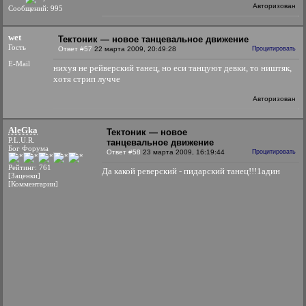
Авторизован
Сообщений: 995
wet
Тектоник — новое танцевальное движение
Гость
Ответ #57
22 марта 2009, 20:49:28
Процитировать
E-Mail
нихуя не рейверский танец, но еси танцуют девки, то ништяк,
хотя стрип лучче
Авторизован
AleGka
Тектоник — новое
P.L.U.R.
танцевальное движение
Бог Форума
Ответ #58
23 марта 2009, 16:19:44
Процитировать
Рейтинг: 761
Да какой реверский - пидарский танец!!!1адин
[Заценки]
[Комментарии]