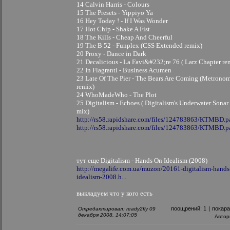
14 Calvin Harris - Colours
15 The Presets - Yippiyo Ya
16 Hey Today ! - If I Was Wonder
17 Hot Chip - Shake A Fist
18 The Kills - Cheap And Cheerful
19 The B 52 - Funplex (CSS Extended remix)
20 Proxy - Dance in Dark
21 Decalicious - La Favi&#232;re 76 ( Larz Chapter re
22 In Flagranti - Business Acumen
23 Late Of The Pier - The Bears Are Coming (Metrono
remix)
24 WhoMadeWho - The Plot
25 Digitalism - Echoes ( Digitalism's Underwater Sonar
mix)
http://rs58.rapidshare.com/files/124783863/KTMBD.pa
http://rs58.rapidshare.com/files/124783863/KTMBD.pa
тут еще Digitalism - Hands On Idealism (2008)
http://megalife.com.ua/muzon/20161-digitalism-hands
idealism-2008.h...
выкладуем что у кого есть
поощрений:
1
|
покар
Отредактировал: ready2fly 09
декабря 2008, 14:07:05
Автор