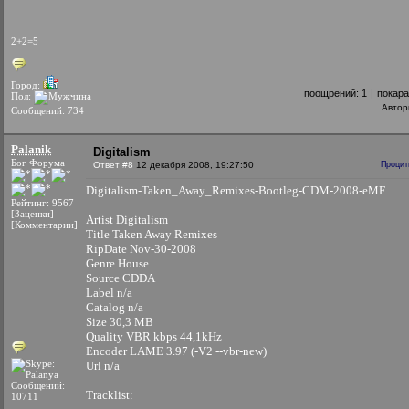
2+2=5
Город:
поощрений:
1
|
покар
Пол:
Автор
Сообщений: 734
Palanik
Digitalism
Бог Форума
Ответ #8
12 декабря 2008, 19:27:50
Процит
Digitalism-Taken_Away_Remixes-Bootleg-CDM-2008-eMF
Рейтинг: 9567
[Заценки]
Artist Digitalism
[Комментарии]
Title Taken Away Remixes
RipDate Nov-30-2008
Genre House
Source CDDA
Label n/a
Catalog n/a
Size 30,3 MB
Quality VBR kbps 44,1kHz
Encoder LAME 3.97 (-V2 --vbr-new)
Url n/a
Сообщений:
Tracklist:
10711