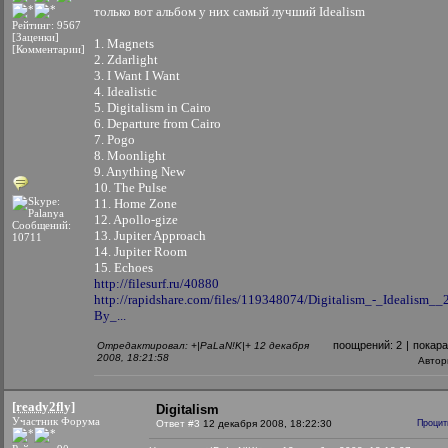
только вот альбом у них самый лучший Idealism
Рейтинг: 9567
[Заценки]
1. Magnets
[Комментарии]
2. Zdarlight
3. I Want I Want
4. Idealistic
5. Digitalism in Cairo
6. Departure from Cairo
7. Pogo
8. Moonlight
9. Anything New
10. The Pulse
11. Home Zone
12. Apollo-gize
Сообщений:
13. Jupiter Approach
10711
14. Jupiter Room
15. Echoes
http://filesurf.ru/40880
http://rapidshare.com/files/119348074/Digitalism_-_Idealism__
By_...
поощрений:
2
|
покар
Отредактировал: +|PaLaN!K|+ 12 декабря
2008, 18:21:58
Автор
[ready2fly]
Digitalism
Участник Форума
Ответ #3
12 декабря 2008, 18:22:30
Процит