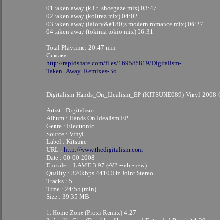
01 taken away (k.i.t. shoegaze mix) 03:47
02 taken away (koltrez mix) 04:02
03 taken away (lalory&#180;s modern romance mix) 06:27
04 taken away (tokima tokio mix) 06:31
Total Playtime: 20:47 min
Ссылка:
http://rapidshare.com/files/169585819/Digitalism-
Taken_Away_Remixes-Bo...
Digitalism-Hands_On_Idealism_EP-(KITSUNE089)-Vinyl-2008
Artist : Digitalism
Album : Hands On Idealism EP
Genre : Electronic
Source : Vinyl
Label : Kitsune
URL :
http://www.thedigitalism.com
Date : 00-00-2008
Encoder : LAME 3.97 (-V2 --vbr-new)
Quality : 320kbps 44100Hz Joint Stereo
Tracks : 5
Time : 24:55 (min)
Size : 39.35 MB
1. Home Zone (Proxi Remix) 4:27