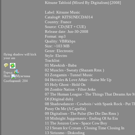
Kitsune Tabloid (Mixed By Digitalism) [2008]
Label: Kitsune Music
Catalog#: KITSUNECDA014
Country: France
Source: CD (SET + CUE)
Release date: Jun-30-2008
Format: mp3
Quality: VBRkbps
Size: ~103 MB
Genre: Electronic
flying shadow will kick
Style: Electro
your ass
Tracklist:
01 Mawkish - Baba
02 Muscles - Sweaty (Shazam Rmx )
Город:
03 Zongamin - Tunnel Music
Пол:
04 Hercules & Love Affair - Raise Me Up
Сообщений: 204
05 Holy Ghost - Hold On
06 Zombie Nation - Filter Jerks
07 The Human League - The Things That Dreams Are 
Of (Original dub)
08 Shadowdancer - Cowbois / with Spank Rock - Put T
Pussy On Me (A Capella)
09 Digitalism - The Pulse (Der Die Das Rmx )
10 Midnight Juggernauts - Ending Of An Era
11 The Jonzon Crew - Space Cow Boy
12 I Sream Ice Ccream - Closing Time Closing In
13 Siriusmo - Diskoding