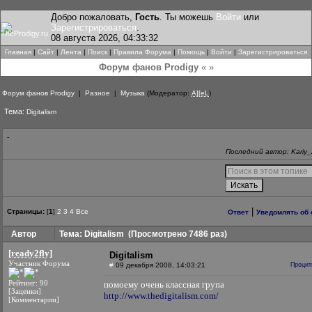
Добро пожаловать,
Гость
. Ты можешь
Войти
или
Зарегистрироваться
.
08 августа 2026, 04:33:32
Главная
|
Сайт
|
Лента
|
Поиск
|
Правила Форума
|
Помощь
|
Войти
|
Зарегистрироваться
Форум фанов Prodigy
« »
Форум фанов Prodigy
|
Разное
|
Музыка
(Модератор:
A][eL
)
Тема:
Digitalism
-
Последний автор: Kariy_
|
Страницы:
[
1
]
2
3
4
Все
Ответ
Уведомлять об 
Автор
Тема: Digitalism
(Просмотрено 7486 раз)
[ready2fly]
Digitalism
Участник Форума
#
09 декабря 2008, 14:03:21
Процит
Рейтинг: 90
помоему очень классная група
[Заценки]
http://www.thedigitalism.com/
[Комментарии]