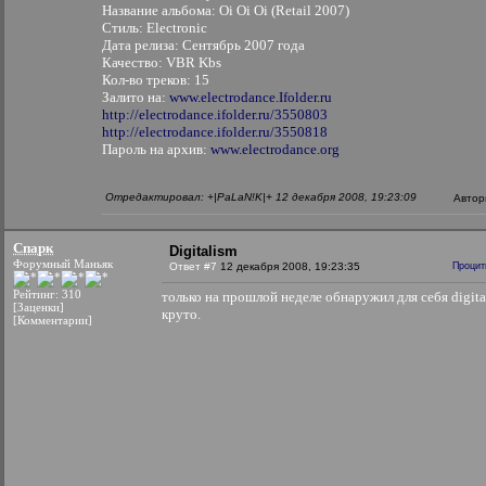
Название альбома: Oi Oi Oi (Retail 2007)
Стиль: Electronic
Дата релиза: Сентябрь 2007 года
Качество: VBR Kbs
Кол-во треков: 15
Залито на:
www.electrodance.Ifolder.ru
http://electrodance.ifolder.ru/3550803
http://electrodance.ifolder.ru/3550818
Пароль на архив:
www.electrodance.org
Отредактировал: +|PaLaN!K|+ 12 декабря 2008, 19:23:09
Автор
Спарк
Digitalism
Форумный Маньяк
Ответ #7
12 декабря 2008, 19:23:35
Процит
Рейтинг: 310
только на прошлой неделе обнаружил для себя digita
[Заценки]
круто.
[Комментарии]