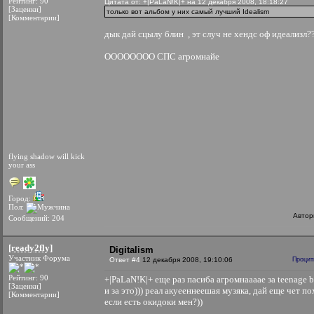
Рейтинг: 90
Цитата от: +|PaLaN!K|+ на 12 декабря 2008, 18:18:27
[Заценки]
только вот альбом у них самый лучший Idealism
[Комментарии]
дык дай сцылу блин
, эт случ не хендс оф идеализл?
ОООООООО СПС агромнайе
flying shadow will kick
your ass
Город:
Пол:
Автор
Сообщений: 204
[ready2fly]
Digitalism
Участник Форума
Ответ #4
12 декабря 2008, 19:10:06
Процит
Рейтинг: 90
+|PaLaN!K|+ еще раз пасиба агромнаааае за teenage b
[Заценки]
и за это))) реал акуееннеешая музяка, дай еще чет п
[Комментарии]
если есть окидоки мен?))