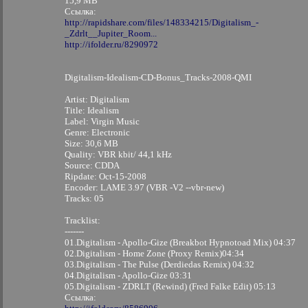
15,9 MB
Ссылка:
http://rapidshare.com/files/148334215/Digitalism_-
_Zdrlt__Jupiter_Room...
http://ifolder.ru/8290972
Digitalism-Idealism-CD-Bonus_Tracks-2008-QMI
Artist: Digitalism
Title: Idealism
Label: Virgin Music
Genre: Electronic
Size: 30,6 MB
Quality: VBR kbit/ 44,1 kHz
Source: CDDA
Ripdate: Oct-15-2008
Encoder: LAME 3.97 (VBR -V2 --vbr-new)
Tracks: 05
Tracklist:
-------
01.Digitalism - Apollo-Gize (Breakbot Hypnotoad Mix) 04:37
02.Digitalism - Home Zone (Proxy Remix)04:34
03.Digitalism - The Pulse (Derdiedas Remix) 04:32
04.Digitalism - Apollo-Gize 03:31
05.Digitalism - ZDRLT (Rewind) (Fred Falke Edit) 05:13
Ссылка: