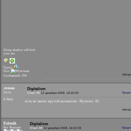
flying shadow will kick
your ass
Город:
Пол:
Автор
Сообщений: 204
лешик
Digitalism
Гость
Ответ #5
12 декабря 2008, 19:20:00
Процит
E-Mail
есть не менее крутой коллектив - Hystereo 8)
Автор
Palanik
Digitalism
Бог Форума
Ответ #6
12 декабря 2008, 19:22:26
Процит