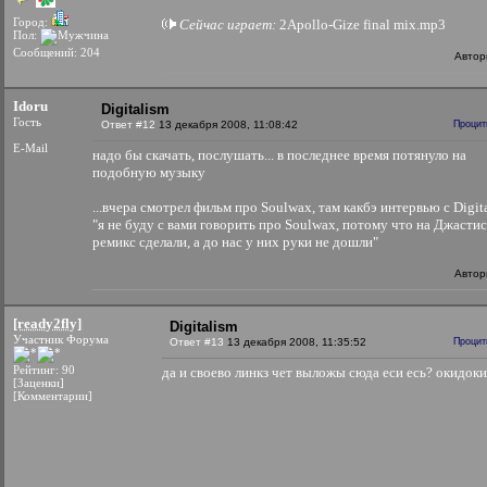
Город:
Сейчас играет:
2Apollo-Gize final mix.mp3
Пол:
Сообщений: 204
Автор
Idoru
Digitalism
Гость
Ответ #12
13 декабря 2008, 11:08:42
Процит
E-Mail
надо бы скачать, послушать... в последнее время потянуло на
подобную музыку
...вчера смотрел фильм про Soulwax, там какбэ интервью с Digit
"я не буду с вами говорить про Soulwax, потому что на Джасти
ремикс сделали, а до нас у них руки не дошли"
Автор
[ready2fly]
Digitalism
Участник Форума
Ответ #13
13 декабря 2008, 11:35:52
Процит
Рейтинг: 90
да и своево линкз чет выложы сюда еси есь? окидок
[Заценки]
[Комментарии]