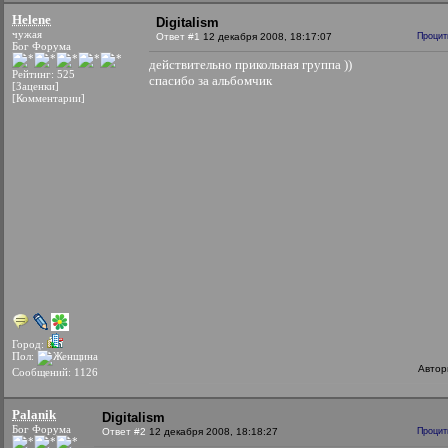
Helene
Digitalism
чужая
Ответ #1
12 декабря 2008, 18:17:07
Процит
Бог Форума
действительно прикольная группа ))
Рейтинг: 525
спасибо за альбомчик
[Заценки]
[Комментарии]
Город:
Пол:
Автор
Сообщений: 1126
Palanik
Digitalism
Бог Форума
Ответ #2
12 декабря 2008, 18:18:27
Процит