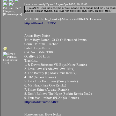
Цитата от: ready2fly на 12 декабря 2008, 19:10:06
Рейтинг: 9567
+|PaLaN!K|+ еще раз пасиба агромнаааае за teenage bad girl и за это))
акуееннеешая музяка, дай еще чет похожее если есть окидоки мен?))
[Заценки]
[Комментарии]
MSTRKRFT-The_Looks-(Advance)-2006-FNTСсылка:
http://filesurf.ru/43951
Artist: Boys Noise
Title: Boys Noize - Oi Oi Oi Remixed Promo
Genre: Minimal, Techno
Label: Boys Noize
Cat. No.: BNRCD003
Quality: 256 kbps
Сообщений:
Tracklist:
10711
1. & Down(Siriusmo VS. Boys Noize Remix)
2. Lava Lava (Feadz Aval Aval Mix)
3. The Battery (Dj Maxximus Remix)
4. Oh! (A-Trak Remix)
5. Let’s Buy Happiness (Proxy Remix)
6. My Head (Para One Remix)
7. Shine Shine (Apparat Remix)
8. Don’t Believe The Hype (Surkin Remix No.2)
9. Frau feat. I-robots (PUZIQUe Remix)
http://ifolder.ru/5654893
Исполнитель: Boys Noize