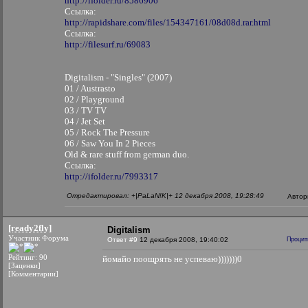
http://ifolder.ru/8586906
Ссылка:
http://rapidshare.com/files/154347161/08d08d.rar.html
Ссылка:
http://filesurf.ru/69083
Digitalism - "Singles" (2007)
01 / Austrasto
02 / Playground
03 / TV TV
04 / Jet Set
05 / Rock The Pressure
06 / Saw You In 2 Pieces
Old & rare stuff from german duo.
Ссылка:
http://ifolder.ru/7993317
Отредактировал: +|PaLaN!K|+ 12 декабря 2008, 19:28:49
Автор
[ready2fly]
Digitalism
Участник Форума
Ответ #9
12 декабря 2008, 19:40:02
Процит
Рейтинг: 90
йомайо поощрять не успеваю)))))))0
[Заценки]
[Комментарии]