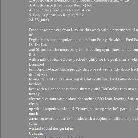
2. Apollo Gize (Breakbot Hypnotoad Extended Remix) 4:29
3. Apollo Gize (Fred Falke Remix) 6:03
4. The Pulse (Derdiedas Remix) 4:24
5. Echoes (Siriusmo Remix) 5:32
24:55 (min)
Disco power moves from Kitsune this week with a pristine set of 
of
Digitalism's most popular moments from Proxy, Breakbot, Fred Fa
DerDieDas
and Siriusmo. The neccessary ear shredding synthlines come fro
first
with a mix of 'Home Zone' packed tightly for the peak timers, whi
Breakbot
turn 'Apollo-Gize' into a proggy disco beast with a tidy disco trac
giving way
to angular edits and a snarling digital synthline. Fred Falke does
he does
best with a slapped bass disco shimmy, and DerDieDas turn in a s
trendy
electroid variant with a shoulder rocking 80's lean, leaving Siriu
clean
up with a superb version of 'Echoes', showing why he's garnered s
much
attention over the last 18 months with a euphoric builder display
some
wicked sound design talent.
Ссылка: