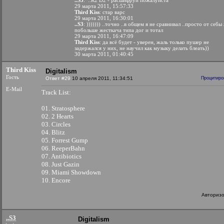
..S3
:
..R2 D2 - расшифруй пожалуйста
29 марта 2011, 15:57:33
Third Kiss
: стар варс
29 марта 2011, 16:30:01
..S3
: ))))))) ..точно ..в общем я не сравнивал ..просто от себы
побольше жесткача типа дог и тотал
29 марта 2011, 16:47:09
Third Kiss
: да всё будет - уверен, жаль только пушер не
задержался у них, не научил как музыку делать блеать))
30 марта 2011, 01:40:45
Third Kiss
Digitalism
Гость
Ответ #29
10 апреля 2011, 11:34:51
Процитиро
E-Mail
Track List:
01. Stratosphere
02. 2 Hearts
03. Circles
04. Blitz
05. Forrest Gump
06. ReeperBahn
07. Antibiotics
08. Just Gazin
09. Miami Showdown
10. Encore
Авториз
..S3
Digitalism