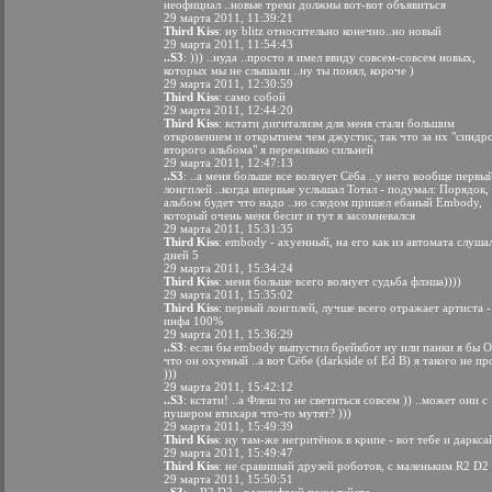
неофициал ..новые треки должны вот-вот объявиться
29 марта 2011, 11:39:21
Third Kiss
: ну blitz относительно конечно..но новый
29 марта 2011, 11:54:43
..S3
: ))) ..нуда ..просто я имел ввиду совсем-совсем новых,
которых мы не слышали ..ну ты понял, короче )
29 марта 2011, 12:30:59
Third Kiss
: само собой
29 марта 2011, 12:44:20
Third Kiss
: кстати дигитализм для меня стали большим
откровением и открытием чем джустис, так что за их "синдр
второго альбома" я переживаю сильней
29 марта 2011, 12:47:13
..S3
: ..а меня больше все волнует Сёба ..у него вообще первы
лонгплей ..когда впервые услышал Тотал - подумал: Порядок,
альбом будет что надо ..но следом пришел ебаный Embody,
который очень меня бесит и тут я засомневался
29 марта 2011, 15:31:35
Third Kiss
: embody - ахуенный, на его как из автомата слуша
дней 5
29 марта 2011, 15:34:24
Third Kiss
: меня больше всего волнует судьба флэша))))
29 марта 2011, 15:35:02
Third Kiss
: первый лонгплей, лучше всего отражает артиста -
инфа 100%
29 марта 2011, 15:36:29
..S3
: если бы embody выпустил брейкбот ну или панки я бы 
что он охуеный ..а вот Сёбе (darkside of Ed B) я такого не п
)))
29 марта 2011, 15:42:12
..S3
: кстати! ..а Флеш то не светиться совсем )) ..может они с
пушером втихаря что-то мутят? )))
29 марта 2011, 15:49:39
Third Kiss
: ну там-же негритёнок в крипе - вот тебе и даркса
29 марта 2011, 15:49:47
Third Kiss
: не сравнивай друзей роботов, с маленьким R2 D2
29 марта 2011, 15:50:51