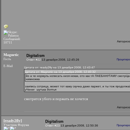
Сообщений:
Авториз
10711
Magnetic
Digitalism
Гость
Ответ #22
13 декабря 2008, 12:45:26
Процитиро
E-Mail
Цитата от: ready2fly на 13 декабря 2008, 12:43:47
Цитата от: Magnetic на 13 декабря 2008, 12:40:32
йо а чо нормуль нописать низя некак, ото как тА ПАЕБАНУТАМУ смотрЦа
нимножка
заипись сотрица, может тот каму скучна даже паржет, и ты тож продолжа
уЧениг
шутька йоптья
смотрится убого и поржать не хочется
Авториз
[ready2fly]
Digitalism
Участник Форума
Ответ #23
13 декабря 2008, 12:50:36
Процитиро