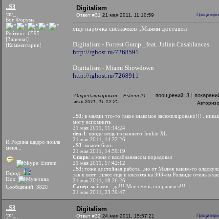
..S3
Digitalism
\m/_
Ответ #31
21 мая 2011, 11:10:59
Процитиро
Бог Форума
еще парочка свежачков ..Маями доставил
Рейтинг: 6595
[Заценки]
Digitalism - Forrest Gump _feat. Julian Casablancas
[Комментарии]
http://rghost.ru/7268591
Digitalism - Miami Showdown
http://rghost.ru/7268911
поощрений:
3
|
покарани
Отредактировал: ..Estrem 21
мая 2011, 11:12:25
Авториз
..S3
: в маями что-то такое знакомое засемплировано!!! ..никак
могу вспомнить
21 мая 2011, 11:14:24
den-1
: вроде вещь из раннего Junkie XL
21 мая 2011, 14:22:26
И Родина щедро поила
..S3
: может быть
меня...
21 мая 2011, 14:59:19
Спарк
: а меня с касабланкасом порадовал
21 мая 2011, 17:42:12
..S3
: тоже достойная работа ..но от Маями каким-то олдскул
Город:
так и веет ..плюс еще и кислота на 303-ем Роланде очень в ка
Пол:
21 мая 2011, 18:26:26
Сапёр
: майами - да!!! Мне очень понравился!!!
Сообщений: 3820
21 мая 2011, 23:39:47
..S3
Digitalism
\m/_
Ответ #32
24 мая 2011, 15:57:21
Процитиро