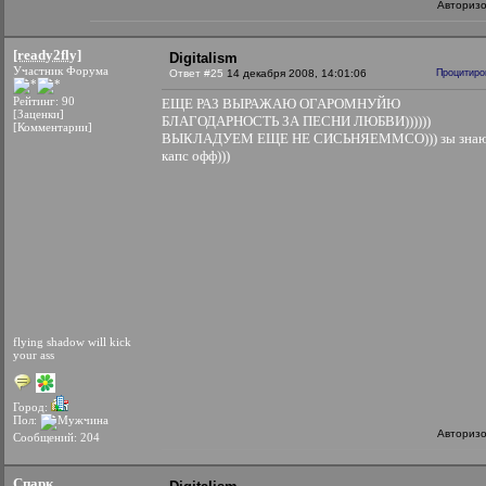
Авториз
[ready2fly]
Digitalism
Участник Форума
Ответ #25
14 декабря 2008, 14:01:06
Процитиро
Рейтинг: 90
ЕЩЕ РАЗ ВЫРАЖАЮ ОГАРОМНУЙЮ
[Заценки]
БЛАГОДАРНОСТЬ ЗА ПЕСНИ ЛЮБВИ))))))
[Комментарии]
ВЫКЛАДУЕМ ЕЩЕ НЕ СИСЬНЯЕММСО))) зы зна
капс офф)))
flying shadow will kick
your ass
Город:
Пол:
Авториз
Сообщений: 204
Спарк