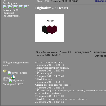
\m/_
Ответ #30
19 апреля 2011, 11:30:49
Процитиро
Бог Форума
Digitalism - 2 Hearts
Рейтинг: 6595
[Заценки]
[Комментарии]
поощрений:
1
|
покарани
Отредактировал: ..Estrem 19
апреля 2011, 14:05:01
Авториз
..S3
: хз..пока не вкурил )
И Родина щедро поила
19 апреля 2011, 11:38:11
меня...
Third Kiss
: картинку поправь
19 апреля 2011, 12:33:01
..S3
: так норм?
19 апреля 2011, 14:05:41
Город:
Third Kiss
: ага
Пол:
19 апреля 2011, 14:08:18
Сообщений: 3820
Спарк
: ну ниче так, легенько))
19 апреля 2011, 23:55:33
..S3
: дома нормально переслушал ..слюной, конечно не зашелс
но в плейлист добавил
20 апреля 2011, 01:33:01
Third Kiss
: нормуль, но для сингла слабовато
20 апреля 2011, 03:24:51