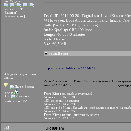
Бог Форума
Рейтинг: 6595
[Заценки]
Track ID:
2011-05-20 - Digitalism -Live- (Kitsune Mus
[Комментарии]
@ I love you, Dude Album Launch Party, Tanzbar Palett
Halle (Saale) - V.I.P. HQ Recordings
Audio Quality:
CBR 192 kbps
Length:
00:50:46 minutes
Style:
Electro
Size:
69,7 MB
скрытый текст
http://estrem.ifolder.ru/23734890
И Родина щедро поила
меня...
поощрений:
1
|
покарани
Отредактировал: ..Estrem 24
мая 2011, 16:47:59
Авториз
Город:
Third Kiss
: весь альбом отыграли?
Пол:
24 мая 2011, 16:33:30
..S3
: хз ..я еще не слушал
Сообщений: 3820
24 мая 2011, 16:46:23
..S3
: как тебе Miami Showdown ..побольше бы такого на альб
24 мая 2011, 16:49:25
Third Kiss
: отлично, дигитализм круты
24 мая 2011, 17:08:51
..S3
Digitalism