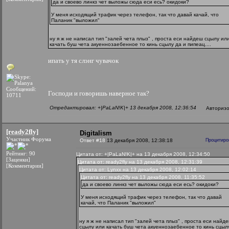
да и своево линкз чет выложы сюда еси есь? окидоки?
У меня исходящий трафик через телефон, так что давай качай, что
Паланик "выложил"
ну я ж не написал тип "залей чета плыз" , проста еси найдеш сцылу ил
качать буш чета акуеннозаебенное то кинь сцылу да и пипеац....
ипать у тя слэнг чувачок
Сообщений:
Господи и говоришь наверное так?
10711
Отредактировал: +|PaLaN!K|+ 13 декабря 2008, 12:36:54
Авториз
[ready2fly]
Digitalism
Участник Форума
Ответ #18
13 декабря 2008, 12:38:18
Процитиро
Рейтинг: 90
Цитата от: +|PaLaN!K|+ на 13 декабря 2008, 12:34:50
[Заценки]
Цитата от: ready2fly на 13 декабря 2008, 12:31:39
[Комментарии]
Цитата от: Lynxx на 13 декабря 2008, 12:02:14
Цитата от: ready2fly на 13 декабря 2008, 11:35:52
да и своево линкз чет выложы сюда еси есь? окидоки?
У меня исходящий трафик через телефон, так что давай
качай, что Паланик "выложил"
ну я ж не написал тип "залей чета плыз" , проста еси найд
сцылу или качать буш чета акуеннозаебенное то кинь сцыл