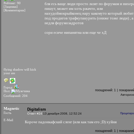
Рейтинг: 90
бля есь ваще люди просто лазят по форумам и нихер
[Заценки]
пишут, может им хоть ржачто, или
[Комментарии]
нахудоймокрыйконец нару какомуто который любит
под продигов трафкупакурить (ониже тоже люди) , а
недля форумозадротов
сори есиче нипанятна или еще че хД
flying shadow will kick
your ass
Город:
поощрений:
1
|
покарани
Пол:
Авториз
Сообщений: 204
Magnetic
Digitalism
Гость
Ответ #24
13 декабря 2008, 12:52:24
Процитиро
E-Mail
Короче падонкафский сленг (или как там его ;D) хуйня
поощрений:
1
|
покарани