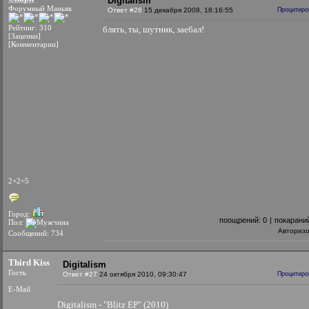
Digitalism
Форумный Маньяк
Ответ #26
15 декабря 2008, 18:16:55
Процитиро
Рейтинг: 310
блять, ты, шутник, заебал!
[Заценки]
[Комментарии]
2+2=5
Город:
поощрений:
0
|
покарани
Пол:
Авториз
Сообщений: 734
Third Kiss
Digitalism
Гость
Ответ #27
24 октября 2010, 09:30:47
Процитиро
E-Mail
Digitalism - "Blitz EP" (2010)