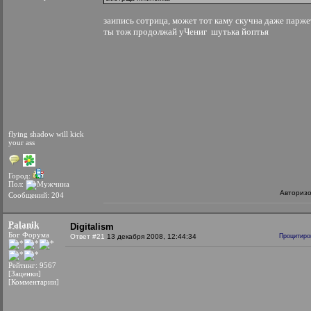
заипись сотрица, может тот каму скучна даже паржет
ты тож продолжай уЧениг
шутька йоптья
flying shadow will kick
your ass
Город:
Пол:
Авториз
Сообщений: 204
Palanik
Digitalism
Бог Форума
Ответ #21
13 декабря 2008, 12:44:34
Процитиро
Рейтинг: 9567
[Заценки]
[Комментарии]