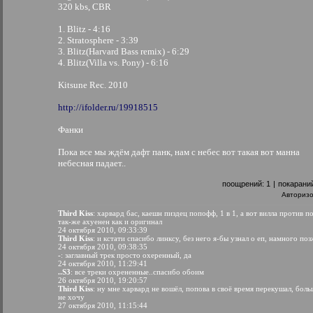
320 kbs, CBR
1. Blitz - 4:16
2. Stratosphere - 3:39
3. Blitz(Harvard Bass remix) - 6:29
4. Blitz(Villa vs. Pony) - 6:16
Kitsune Rec. 2010
http://ifolder.ru/19918515
Фанки
Пока все мы ждём дафт панк, нам с небес вот такая вот манна
небесная падает..
поощрений:
1
|
покарани
Авториз
Third Kiss
: харвард бас, каешн пиздец попофф, 1 в 1, а вот вилла против п
так-же ахуенен как и оригинал
24 октября 2010, 09:33:39
Third Kiss
: и кстати спасибо линксу, без него я-бы узнал о еп, намного по
24 октября 2010, 09:38:35
-
: заглавный трек просто охеренный, да
24 октября 2010, 11:29:41
..S3
: все треки охрененные..спасибо обоим
26 октября 2010, 19:20:57
Third Kiss
: ну мне харвард не вошёл, попова в своё время перекушал, боль
не хочу
27 октября 2010, 11:15:44