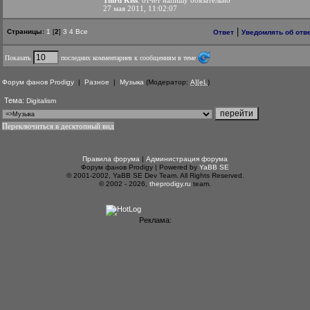
Third Kiss
: отчёт напишу обязательно
27 мая 2011, 11:02:07
|
Страницы:
1
[
2
]
3
4
Все
Ответ
Уведомлять об отв
Показать
последних комментариев к сообщениям в теме
Форум фанов Prodigy
|
Разное
|
Музыка
(Модератор:
A][eL
)
Тема:
Digitalism
Переключиться в десктопный вид
Правила форума
|
Администрация форума
Форум фанов Prodigy | Powered by
YaBB SE
© 2001-2002, YaBB SE Dev Team. All Rights Reserved.
© 2002 - 2026,
theprodigy.ru
team.
Реклама: