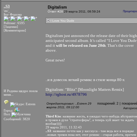
..S3
Digitalism
\m/_
Ответ #28
29 марта 2011, 08:59:24
Процитиро
Бог Форума
I Love You Dude
Рейтинг: 6595
[Заценки]
[Комментарии]
Digitalism just announced the release date of their high
anticipated second album. It’s called “I Love You Dude
and it
will be released on June 20th
. That’s the cover
above.
Great news!
..и в довесок легкий ремикс в стиле конца 80-х
Digitalism: “Blitz” [Moonlight Matters Remix]
И Родина щедро поила
http://rghost.ru/4978796
меня...
поощрений:
2
|
покарани
Отредактировал: ..Estrem 29
марта 2011, 09:12:00
Авториз
Город:
Пол:
Third Kiss
: название жесть, я ожидал чего-нибудь абстрактон
Сообщений: 3820
и трэков в духе "стратосферы", а теперь хуй знает чо ждать
вообще))))
29 марта 2011, 11:32:43
..S3
: название почти как у кассиуса - там ведь все в порядке
..новых треков пока нет, этот ремикс - старая работа, причем