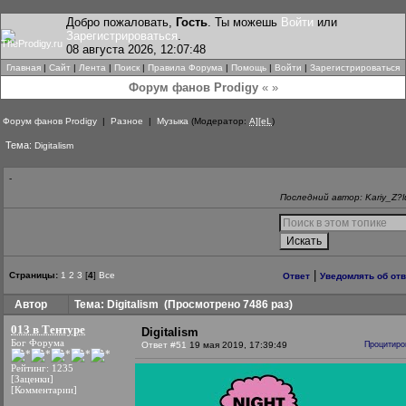
Добро пожаловать,
Гость
. Ты можешь
Войти
или
Зарегистрироваться
.
08 августа 2026, 12:07:48
Главная
|
Сайт
|
Лента
|
Поиск
|
Правила Форума
|
Помощь
|
Войти
|
Зарегистрироваться
Форум фанов Prodigy
« »
Форум фанов Prodigy
|
Разное
|
Музыка
(Модератор:
A][eL
)
Тема:
Digitalism
-
Последний автор: Kariy_Z?l
|
Страницы:
1
2
3
[
4
]
Все
Ответ
Уведомлять об от
Автор
Тема: Digitalism
(Просмотрено 7486 раз)
013 в Тентуре
Digitalism
Бог Форума
Ответ #51
19 мая 2019, 17:39:49
Процитиро
Рейтинг: 1235
[Заценки]
[Комментарии]