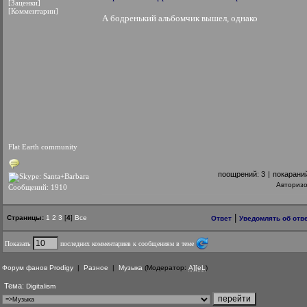
[Заценки]
[Комментарии]
А бодренький альбомчик вышел, однако
Flat Earth community
поощрений:
3
|
покарани
Авториз
Сообщений: 1910
|
Страницы:
1
2
3
[
4
]
Все
Ответ
Уведомлять об отв
Показать
последних комментариев к сообщениям в теме
Форум фанов Prodigy
|
Разное
|
Музыка
(Модератор:
A][eL
)
Тема:
Digitalism