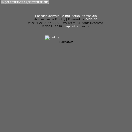
Переключиться в десктопный вид
Правила форума
|
Администрация форума
Форум фанов Prodigy | Powered by
YaBB SE
© 2001-2002, YaBB SE Dev Team. All Rights Reserved.
© 2002 - 2026,
theprodigy.ru
team.
Реклама: