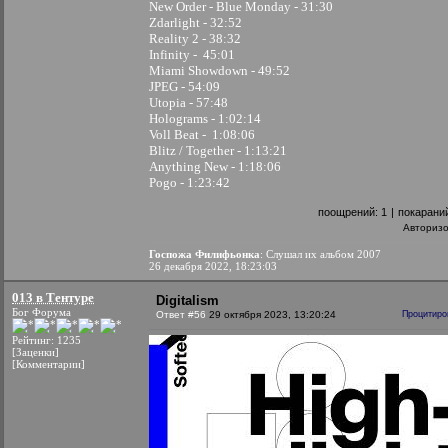
New Order - Blue Monday - 31:30
Zdarlight - 32:52
Reality 2 - 38:32
Infinity - 45:01
Miami Showdown - 49:52
JPEG - 54:09
Utopia - 57:48
Holograms - 1:02:14
Voll Beat - 1:08:06
Blitz / Together - 1:13:21
Anything New - 1:18:06
Pogo - 1:23:42
поощрений:
1
|
покарани
Авториз
Госпожа Филифьонка
: Слушал их альбом 2007
26 декабря 2022, 18:23:03
013 в Тентуре
Digitalism
Бог Форума
Ответ #56
29 октября 2023, 13:20:24
Процитиро
Рейтинг: 1235
[Заценки]
[Комментарии]