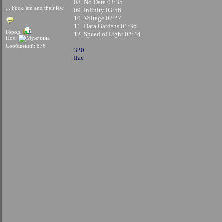
08. No Data 03:35
... Fuck 'em and their law
09. Infinity 03:56
10. Voltage 02:27
11. Data Gardens 01:36
Город:
12. Speed of Light 02:44
Пол:
Сообщений: 876
320
flac