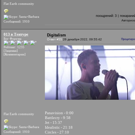
Flat Earth community
поощрений:
3
|
покарани
Авториз
Сообщений: 1910
013 в Тентуре
Digitalism
Бог Форума
Ответ #55
26 декабря 2022, 09:55:42
Процитиро
Рейтинг: 1235
[Заценки]
[Комментарии]
Panavision - 0:00
Flat Earth community
Battlecry - 9:58
Jet - 15:37
Idealistic - 21:18
Сообщений: 1910
Circles - 27:10