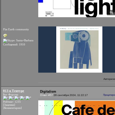
Flat Earth community
Сообщений: 1910
Авториз
013 в Тентуре
Digitalism
Бог Форума
Ответ #57
28 сентября 2024, 11:22:17
Процитиро
Рейтинг: 1235
[Заценки]
[Комментарии]