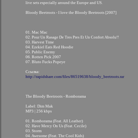
live sets especially around the Europe and US.
Bloody Beetroots - I love the Bloody Beetroots [2007]
01. Mac Mac
02. Pour Un Rasage De Tres Pres Et Un Confort Absolu!!
03. Harvest Time
04. Ezekiel Eats Red Hoodie
05. Public Enemy
06. Rotten Pick 2007
07. Bluto Fucks Popeye
Ссылка:
http://rapidshare.com/files/86519638/bloody_beetroots.rar
The Bloody Beetroots - Romborama
Label: Dim Mak
MP3 | 256 kbps
01. Romborama (Feat. All Leather)
02. Have Mercy On Us (Feat. Cecile)
03. Storm
04. Awesome (Feat. The Cool Kids)