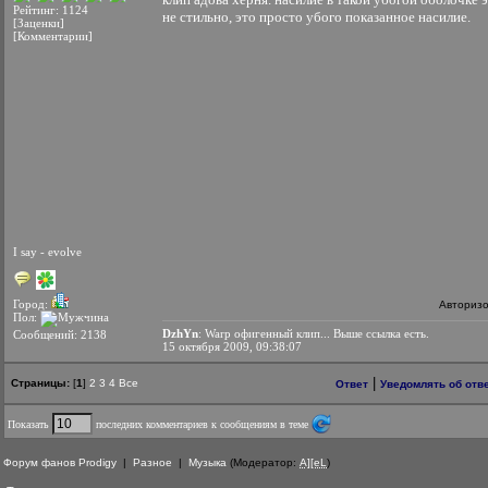
Рейтинг: 1124
не стильно, это просто убого показанное насилие.
[Заценки]
[Комментарии]
I say - evolve
Город:
Авториз
Пол:
DzhYn
: Warp офигенный клип... Выше ссылка есть.
Сообщений: 2138
15 октября 2009, 09:38:07
|
Страницы:
[
1
]
2
3
4
Все
Ответ
Уведомлять об отв
Показать
последних комментариев к сообщениям в теме
Форум фанов Prodigy
|
Разное
|
Музыка
(Модератор:
A][eL
)