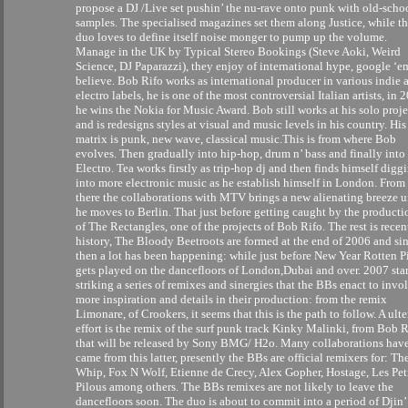
propose a DJ /Live set pushin’ the nu-rave onto punk with old-scho
samples. The specialised magazines set them along Justice, while t
duo loves to define itself noise monger to pump up the volume.
Manage in the UK by Typical Stereo Bookings (Steve Aoki, Weird
Science, DJ Paparazzi), they enjoy of international hype, google ‘e
believe. Bob Rifo works as international producer in various indie 
electro labels, he is one of the most controversial Italian artists, in 
he wins the Nokia for Music Award. Bob still works at his solo proje
and is redesigns styles at visual and music levels in his country. His
matrix is punk, new wave, classical music.This is from where Bob
evolves. Then gradually into hip-hop, drum n’ bass and finally into
Electro. Tea works firstly as trip-hop dj and then finds himself diggi
into more electronic music as he establish himself in London. From
there the collaborations with MTV brings a new alienating breeze u
he moves to Berlin. That just before getting caught by the producti
of The Rectangles, one of the projects of Bob Rifo. The rest is recen
history, The Bloody Beetroots are formed at the end of 2006 and si
then a lot has been happening: while just before New Year Rotten P
gets played on the dancefloors of London,Dubai and over. 2007 star
striking a series of remixes and sinergies that the BBs enact to invo
more inspiration and details in their production: from the remix
Limonare, of Crookers, it seems that this is the path to follow. A ulte
effort is the remix of the surf punk track Kinky Malinki, from Bob R
that will be released by Sony BMG/ H2o. Many collaborations hav
came from this latter, presently the BBs are official remixers for: Th
Whip, Fox N Wolf, Etienne de Crecy, Alex Gopher, Hostage, Les Pet
Pilous among others. The BBs remixes are not likely to leave the
dancefloors soon. The duo is about to commit into a period of Djin’