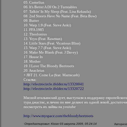
05. Cornelius
06. It's Better A DJ On 2 Turntables
07. Talkin' In My Sleep (Feat. Lisa Kekaula)
08. 2nd Streets Have No Name (Feat. Beta Bow)
09. Butter
10. Warp 1.9 (Feat. Steve Aoki)
11. FFA 1985
12. Theolonius
13. Yeyo (Feat. Rawman)
14. Little Stars (Feat. Vicarious Bliss)
15. Warp 7.7 (Feat. Steve Aoki)
16. Make Me Blank (Feat. J Davey)
17. House In
18. Mother
19. I Love The Bloody Beetroots
20. Anacletus
+ JBT 21. Come La (feat. Marracash)
Ссылка:
http://electrocircle.ifolder.ru/13320041
http://electrocircle.ifolder.ru/13320722
Мясной итальянский дует, выступали в поддержку европейског
тура джастис, и лично по мне делают их одной левой, достаточ
посмотреть их лайвы на youtube
http://www.myspace.com/thebloodybeetroots
Отредактировал: Kisser 03 августа 2009, 05:24:14
Авториз