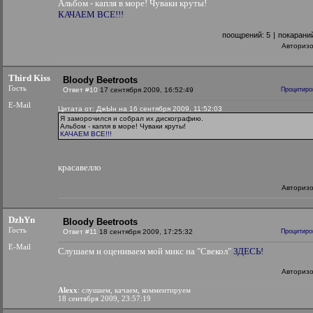
Альбом - капля в море! Чуваки круты!
КАЧАЕМ ВСЕ!!!
поощрений:
5
|
покарани
Авториз
Third Kiss
Bloody Beetroots
Гость
Ответ #10
17 сентября 2009, 16:52:49
Процитиро
E-Mail
Цитата от: ДжЫн на 16 сентября 2009, 11:52:03
Я заморочился и собрал их дискографию.
Альбом - капля в море! Чуваки круты!
КАЧАЕМ ВСЕ!!!
красавелло
Авториз
DzhYn
Bloody Beetroots
Гость
Ответ #11
18 сентября 2009, 17:25:32
Процитиро
E-Mail
Слушаем и оцениваем мой микс на "Свекол"
ЗДЕСЬ!
Авториз
Alexx
: слушаем, качаем, комментируем
18 сентября 2009, 23:57:19