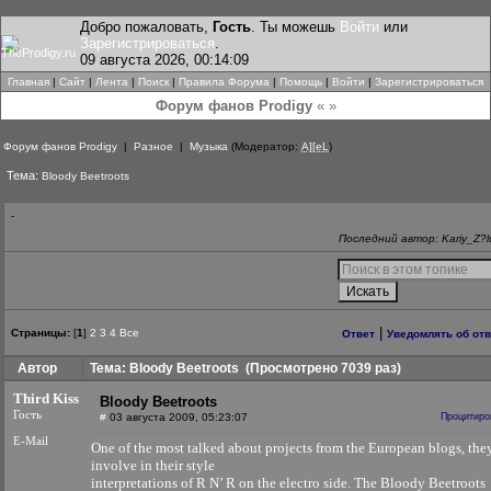
Добро пожаловать,
Гость
. Ты можешь
Войти
или
Зарегистрироваться
.
09 августа 2026, 00:14:09
Главная
|
Сайт
|
Лента
|
Поиск
|
Правила Форума
|
Помощь
|
Войти
|
Зарегистрироваться
Форум фанов Prodigy
« »
Форум фанов Prodigy
|
Разное
|
Музыка
(Модератор:
A][eL
)
Тема:
Bloody Beetroots
-
Последний автор: Kariy_Z?l
|
Страницы:
[
1
]
2
3
4
Все
Ответ
Уведомлять об от
Автор
Тема: Bloody Beetroots
(Просмотрено 7039 раз)
Third Kiss
Bloody Beetroots
Гость
#
03 августа 2009, 05:23:07
Процитиро
E-Mail
One of the most talked about projects from the European blogs, the
involve in their style
interpretations of R N’ R on the electro side. The Bloody Beetroots