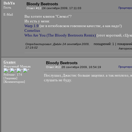
DzhYn
Bloody Beetroots
Гость
Ответ #12
24 сентября 2009, 17:11:03
Процитиро
E-Mail
Вы хотите клипов "Свекол"?
Их есть у меня:
Warp 1.9
(не в ютюбовском говенном качестве, а как надо!)
Cornelius
Who Are You (The Bloody Beetroots Remix)
(этот короткий, сЦуко
поощрений:
1
|
покарани
Отредактировал: ДжЫн 24 сентября 2009,
17:19:02
Авториз
Gyatov
Bloody Beetroots
Форумный Маньяк
Ответ #13
26 сентября 2009, 16:54:19
Процитиро
Рейтинг: 174
Послушал, Джастис больше зацепил. а так неплохо, 
[Заценки]
слушать не буду.
[Комментарии]