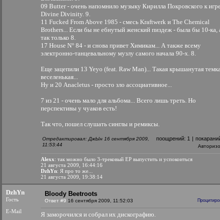
09 Butter - очень напомнило музыку Кирилла Покровского к игр
Divine Divinity. 9.
11 Fucked From Above 1985 - смесь Kraftwerk и The Chemical
Brothers... Если бы не ебнутый женский пиздеж - была бы 10-ка, 
так только 8.
17 House N° 84 - и снова привет Химикам... А также всему
электронно-танцевальному музлу самого начала 90-х. 8.
Еще зацепили 13 Yeyo (feat. Raw Man)... Такая крышанутая темк
веселенькая...
Ну и 20 Anacletus - просто зло ассоциативное...
7 из 21 - очень мало для альбома... Всего лишь треть. Но
перспективы у чуаков есть!
Так что, пошел слушать синглы и ремиксы.
поощрений:
1
|
покарани
Отредактировал: ДжЫн 16 сентября 2009,
11:53:44
Авториз
Alexx
: так можно было 3-трековый EP выпустить и успокоиться
21 августа 2009, 16:44:16
DzhYn
: Я про то же...
21 августа 2009, 19:38:14
DzhYn
Bloody Beetroots
Гость
Ответ #9
16 сентября 2009, 11:52:03
Процитиро
E-Mail
Я заморочился и собрал их дискографию.