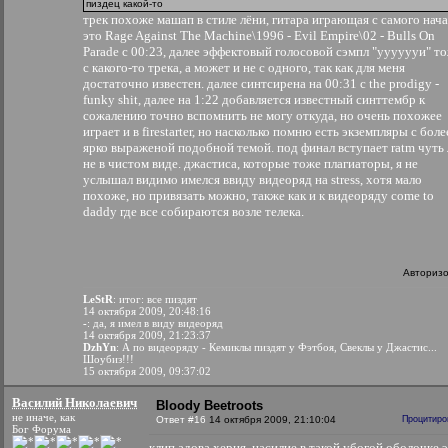
пиздец какой-то
трек похоже машап в стиле лёни, гитара играющая с самого нач
это Rage Against The Machine\1996 - Evil Empire\02 - Bulls On
Parade с 00:23, далее эффектовый голосовой сэмпл "ууууууи" т
с какого-то трека, а может и не с одного, так как для меня
достаточно известен. далее синтсирена на 00:31 с the prodigy -
funky shit, далее на 1:22 добавляется известный синттембр к
сожалению точно вспомнить не могу откуда, но очень похожее
играет и в firestarter, но насколько помню есть экземпляры с боле
ярко выраженой подобной темой. под финал вступает ratm чуть 
не в чистом виде. джастиса, которые тоже плагиаторы, я не
услышал видимо имелся ввиду видеоряд на stress, хотя мало
похоже, но привязать можно, также как и к видеоряду come to
daddy где все собираются возле телека.
Авториз
LeStR
: итог: все пиздят
14 октября 2009, 20:48:16
-
: да, я имел в виду видеоряд
14 октября 2009, 21:23:37
DzhYn
: А по видеоряду - Кемиклы пиздят у Фэтбоя, Свеклы у Джастис...
Шоубиз!!!
15 октября 2009, 09:37:02
Василий Николаевич
Bloody Beetroots
не иначе, как
Ответ #16
14 октября 2009, 21:10:04
Процитиро
Бог Форума
клип адова херня. насилие в такой убогой оболочке 