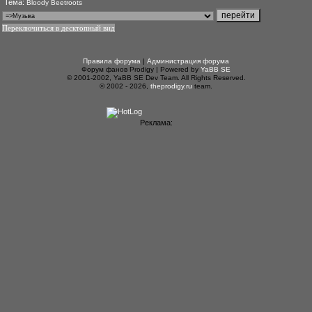
Тема:
Bloody Beetroots
Переключиться в десктопный вид
Правила форума
|
Администрация форума
Форум фанов Prodigy | Powered by
YaBB SE
© 2001-2002, YaBB SE Dev Team. All Rights Reserved.
© 2002 - 2026,
theprodigy.ru
team.
Реклама: