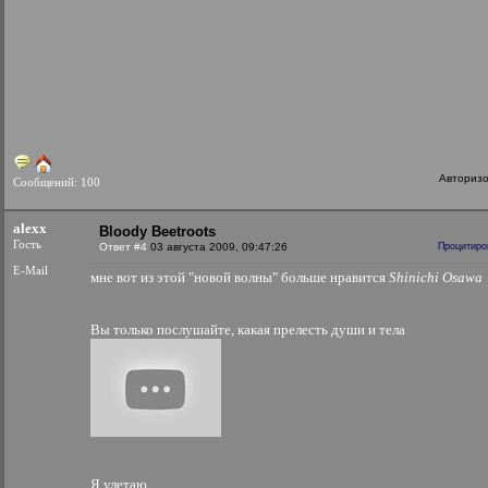
Авториз
Сообщений: 100
alexx
Bloody Beetroots
Гость
Ответ #4
03 августа 2009, 09:47:26
Процитиро
E-Mail
мне вот из этой "новой волны" больше нравится
Shinichi Osawa
Вы только послушайте, какая прелесть души и тела
Я улетаю..