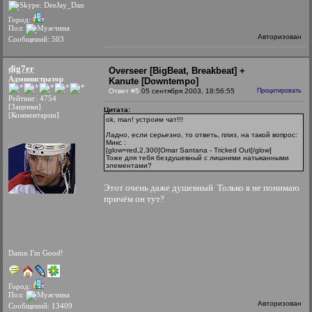
Город:
Пол:
Авторизован
Сообщений: 503
dig7er
Overseer [BigBeat, Breakbeat] +
Администратор
Kanute [Downtempo]
Ответ #5
05 сентября 2003, 18:56:55
Процитировать
Рейтинг: 4754
[Заценки]
Цитата:
[Комментарии]
ok, man! устроим чат!!!
Ладно, если серьезно, то ответь, плиз, на такой вопрос:
Микс :
[glow=red,2,300]Omar Santana - Tricked Out[/glow]
Тоже для тебя бездушевный с лишними натыканными
элементами?
Этот очень даже душевный
Только я не понимаю
причём он тут?
Damn I'm Good!
Город:
Пол:
Авторизован
Сообщений: 13409