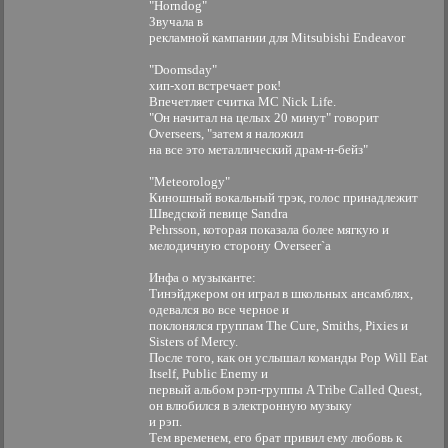
"Horndog"
Звучала в
рекламной кампании для Mitsubishi Endeavor
"Doomsday"
хип-хоп встречает рок!
Впечетляет считка MC Nick Life.
"Он начитал на целых 20 минут" говорит
Overseers, "затем я наложил
на все это металлический драм-н-бейз"
"Meteorology"
Киношный вокальный трэк, голос принадлежит
Шведской певице Sandra
Pehrsson, которая показала более мягкую и
мелодичную сторону Overseer`а
Инфа о музыканте:
Тинэйджером он играл в школьных ансамблях,
одевался во все черное и
поклонялся группам The Cure, Smiths, Pixies и
Sisters of Mercy.
После того, как он услышал команды Pop Will Eat
Itself, Public Enemy и
первый альбом рэп-группы A Tribe Called Quest,
он влюбился в электронную музыку
и рэп.
Тем временем, его брат привил ему любовь к