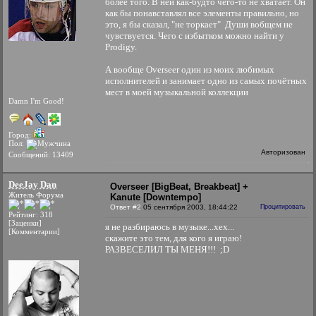
более того. В ней как-будто чего-то не хватает. Он
как бы понавставлял все элементы правильно, но
это, я бы сказал, "не торкает"
Души вобщем не
чувствуется. Чего с избытком можно найти у
Prodigy.
А вообще Overseer один из моих любимых
исполнителей и занимает одно из самых почётных
мест в моей музыкальной коллекции
Damn I'm Good!
Город:
Пол:
Авторизован
Сообщений: 13409
DeeJay Dan
Overseer [BigBeat, Breakbeat] +
Житель Форума
Kanute [Downtempo]
Ответ #2
05 сентября 2003, 18:44:22
Процитировать
Рейтинг: 318
[Заценки]
я не разбираюсь в музыке...хех...
[Комментарии]
скажите это тем, для кого я играю!
РАЗВЕСЕЛИЛ ТЫ МЕНЯ!!! ;D