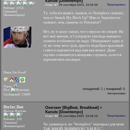
Kanute [Downtempo]
Ответ #7
05 сентября 2003, 19:05:56
Процитировать
Рейтинг: 4754
[Заценки]
Т.е. тебя втсавляет, скажем, от Stompbox сильнее,
[Комментарии]
чем от Smack My Bitch Up? Или от Supermoves
сильнее, чем, скажем, от Firestarter?
Нет, ну я сразу сказал, что о вкусах не спорят. Но
вот моё мнение, в Супермувз там ведь никакого
таланта особенного не надо. Обыгрывает одну и
ту же тему весь трэк, просто подобрал красивый
сэмпл и издевается над ним как может. Даже
скучно становится к концовке слушать, хочется
переключить поскорее.
Damn I'm Good!
Город:
поощрений:
1
|
покараний:
0
Пол:
Авторизован
Сообщений: 13409
DeeJay Dan
Overseer [BigBeat, Breakbeat] +
Житель Форума
Kanute [Downtempo]
Ответ #8
05 сентября 2003, 19:08:16
Процитировать
Рейтинг: 318
[Заценки]
Ты удивишься, но "Stompbox" перекрыл для меня
[Комментарии]
ТАК МНОЙ ЛЮБИМУЮ "S.M.B.U."...