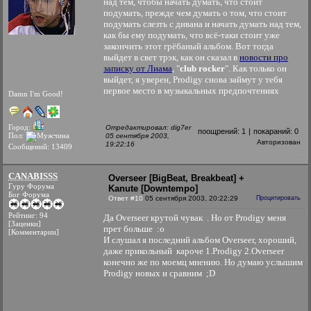
над тем, чтобы начать думать, что стоит
подумать, прежде чем думать о том, что стоит
подумать слезть с дивана и начать думать над тем,
как бы ему подумать, что всё-таки стоит уже
закончить этот грёбаный альбом. Вот тогда
выйдет в свет трэк, как он сказал в
новости про
записку от Лиама
, "
club rocker
". Как только он
выйдет, я уверен, Prodigy снова займут у тебя
первое место в музыкальных предпочтениях
Damn I'm Good!
Город:
Отредактировал: dig7er
поощрений:
1
|
покараний:
0
Пол:
05 сентября 2003,
Авторизован
19:22:16
Сообщений: 13409
CANABISSS
Overseer [BigBeat, Breakbeat] +
Гуру Форума
Kanute [Downtempo]
Бог Форума
Ответ #10
05 сентября 2003, 20:22:29
Процитировать
Рейтинг: 94
Да Overseer крутой чувак
. Но от Prodigy меня
[Заценки]
прет больше :o
[Комментарии]
И слушал я последний альбом Overseer, хороший,
даже прикольный
кароче 1.Prodigy 2.Overseer
конечно же по моемц мнению. Но думаю услышим
Prodigy новых и сравним ;D