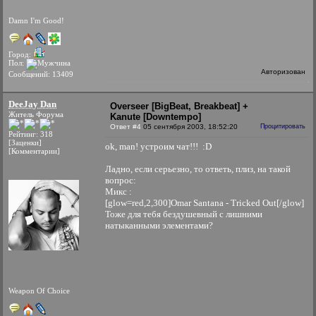
Damn I'm Good!
Город:
Пол:
Авторизован
Сообщений: 13409
DeeJay Dan
Overseer [BigBeat, Breakbeat] +
Житель Форума
Kanute [Downtempo]
Ответ #4
05 сентября 2003, 18:52:20
Процитировать
Рейтинг: 318
[Заценки]
ok, man! устроим чат!!! :D
[Комментарии]
Ладно, если серьезно, то ответь, плиз, на такой
вопрос:
Микс :
[glow=red,2,300]Omar Santana - Tricked Out[/glow]
Тоже для тебя бездушевный с лишними
натыканными элементами?
Weapon Of Choice