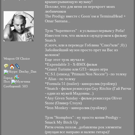
крышесрывающую музыку!
Похоже, что для меня он перекроет моих
любимчиков
The Prodigy вместе с Goon`ом и TerminalHead +
Omar Santana...
Трэк "Supermoves" : я услышал первым у Роба!
Известен тем, что являлся саундтрэком к фильму
Snatch
(Снэтч, или в переводе Гоблина "Спиз?или" ;0) )
Забойнейший музон просто прет на Вас из
колонок!
Weapon Of Choice
Еще этот трэк звучал в:
*Expendable 3 - X-BMX фильм
*Grand Turismo или GT3 - видео игра
*C.S.I. (эпизод "Primum Non Nocere") - по телеку
Город:
* Alias - по телеку
Пол:
*Formula 51 (trailer) - киноролик (трэйлер)
Сообщений: 503
*Snatch - фильм режиссера Guy Ritchie (Гай Ритчи
- один из мужей Мадонны...)
*Any Given Sunday - фильм режиссера Oliver
Stone (Оливер Стоун)
*Iron Monkey - киноролик (трэйлер)
Трэк "Stompbox" : ну просто копия Prodigy -
Smack My Bitch Up
Ритм очень похож...добавлены рок элементы
(рвущая все направо и налево гитара)!