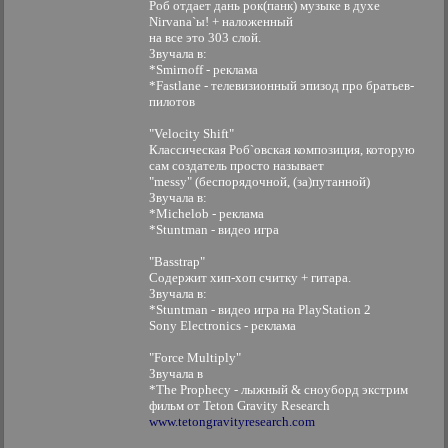
Роб отдает дань рок(панк) музыке в духе
Nirvana`ы! + наложенный
на все это 303 слой.
Звучала в:
*Smirnoff - реклама
*Fastlane - телевизионный эпизод про братьев-
пилотов
"Velocity Shift"
Классическая Роб`овская композиция, которую
сам создатель просто называет
"messy" (беспорядочной, (за)путанной)
Звучала в:
*Michelob - реклама
*Stuntman - видео игра
"Basstrap"
Содержит хип-хоп считку + гитара.
Звучала в:
*Stuntman - видео игра на PlayStation 2
Sony Electronics - реклама
"Force Multiply"
Звучала в
*The Prophecy - лыжный & сноуборд экстрим
фильм от Teton Gravity Research
www.tetongravityresearch.com