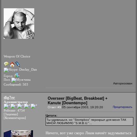
Weapon Of Choice
Город:
Пол:
Авторизован
Сообщений: 503
dig7er
Overseer [BigBeat, Breakbeat] +
Администратор
Kanute [Downtempo]
Ответ #9
05 сентября 2003, 19:20:20
Процитировать
Рейтинг: 4754
[Заценки]
Цитата:
[Комментарии]
Ты удивишься, но "Stompbox" перекрыл для меня ТАК
МНОЙ ЛЮБИМУЮ "S.M.B.U."...
Ничего, вот уже скоро Лиам начнёт задумываться