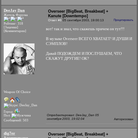
DeeJay Dan
Overseer [BigBeat, Breakbeat] +
Житель Форума
Kanute [Downtempo]
Ответ #6
05 сентября 2003, 19:00:13
Процитировать
Рейтинг: 318
[Заценки]
вот! так и знал, что скажешь причем он тут!!!
[Комментарии]
В музыке Overseer ВСЕГО ХВАТАЕТ! И ДУШИ И
СЭМПЛОВ!
Давай ПОДОЖДЕМ И ПОСЛУШАЕМ, ЧТО
СКАЖУТ ДРУГИЕ! ОК?
Weapon Of Choice
Город:
Пол:
Отредактировал: DeeJay_Dan 05
сентября 2003, 19:02:04
Авторизован
Сообщений: 503
dig7er
Overseer [BigBeat, Breakbeat] +
Администратор