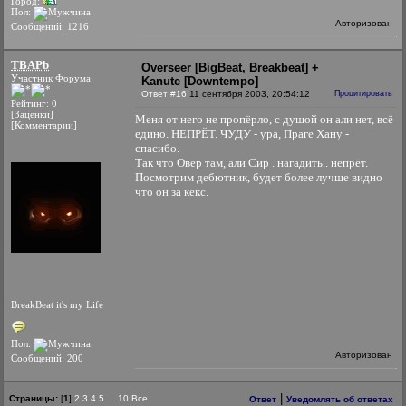
Город:
Пол:
Авторизован
Сообщений: 1216
TBAPb
Overseer [BigBeat, Breakbeat] +
Участник Форума
Kanute [Downtempo]
Ответ #16
11 сентября 2003, 20:54:12
Процитировать
Рейтинг: 0
[Заценки]
Меня от него не пропёрло, с душой он али нет, всё
[Комментарии]
едино. НЕПРЁТ. ЧУДУ - ура, Праге Хану -
спасибо.
Так что Овер там, али Сир . нагадить.. непрёт.
Посмотрим дебютник, будет более лучше видно
что он за кекс.
BreakBeat it's my Life
Пол:
Авторизован
Сообщений: 200
|
Страницы:
[
1
]
2
3
4
5
...
10
Все
Ответ
Уведомлять об ответах