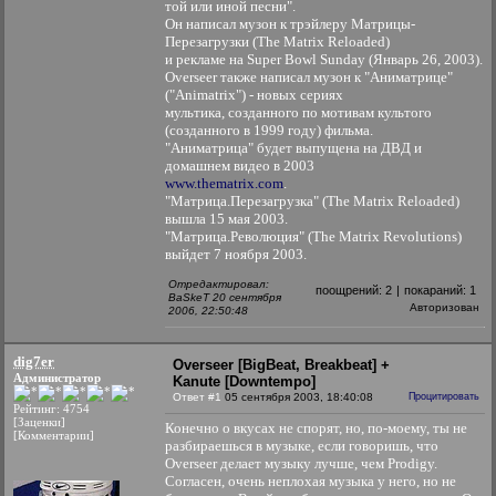
той или иной песни".
Он написал музон к трэйлеру Матрицы-
Перезагрузки (The Matrix Reloaded)
и рекламе на Super Bowl Sunday (Январь 26, 2003).
Overseer также написал музон к "Аниматрице"
("Animatrix") - новых сериях
мультика, созданного по мотивам культого
(созданного в 1999 году) фильма.
"Аниматрица" будет выпущена на ДВД и
домашнем видео в 2003
www.thematrix.com
.
"Матрица.Перезагрузка" (The Matrix Reloaded)
вышла 15 мая 2003.
"Матрица.Революция" (The Matrix Revolutions)
выйдет 7 ноября 2003.
Отредактировал:
поощрений:
2
|
покараний:
1
BaSkeT 20 сентября
Авторизован
2006, 22:50:48
dig7er
Overseer [BigBeat, Breakbeat] +
Администратор
Kanute [Downtempo]
Ответ #1
05 сентября 2003, 18:40:08
Процитировать
Рейтинг: 4754
[Заценки]
Конечно о вкусах не спорят, но, по-моему, ты не
[Комментарии]
разбираешься в музыке, если говоришь, что
Overseer делает музыку лучше, чем Prodigy.
Согласен, очень неплохая музыка у него, но не