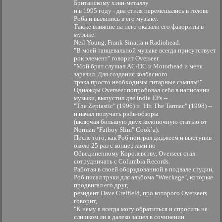
Британскому хэви-металлу
и в 1995 году - два стиля перемешались в голове
Роба и вылились в его музыку.
Также влияние на него оказали его фавориты в
музыке:
Neil Young, Frank Sinatra и Radiohead.
"В моей танцевальной музыке всегда присутствует
рок элемент" говорит Overseer.
"Мой брат слушал AC/DC и Motorhead и меня
заразил. Для создания колбасного
трэка просто необходимы гитарные сэмплы!"
Однажды Overseer попробовал себя в написании
музыки, выпустил две indie EPs --
"The Zeptastic" (1996) и "Hit The Tarmac" (1998) --
и начал получать рэйв-обзоры
(включая большую двух колоночную статью от
Norman "Fatboy Slim" Cook`а).
После того, как Роб поиграл диджеем и выступив
около 25 раз с концертами по
Обьединенному Королевству, Overseer стал
сотрудничать с Columbia Records.
Работая в своей оборудованной в подвале студии,
Роб писал трэки для альбома "Wreckage", которые
продвигал его друг,
резидент Dave Creffield, про которого Overseers
говорит,
"К нему я всегда могу обратиться и спросить не
слишком ли я далеко зашел в сочинении