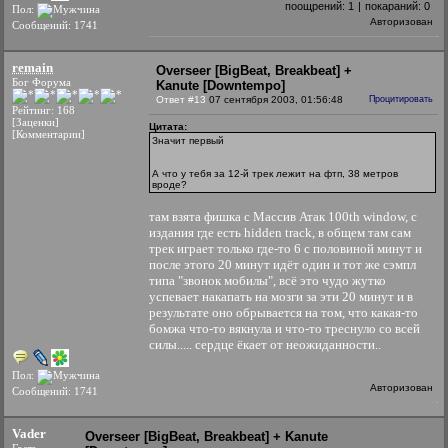
поощрений:
1
|
покараний:
0
Пол:
Авторизован
Сообщений: 1741
remain
Overseer [BigBeat, Breakbeat] +
Бог Форума
Kanute [Downtempo]
Ответ #13
07 сентября 2003, 01:56:48
Процитировать
Рейтинг: 168
[Заценки]
Цитата:
[Комментарии]
Значит первый
А что у тебя за 12-й трек лежит на фтп, 38 метров
вроде?
там взята фишка с Массив Атак 100th window, с
издания где есть hidden track, в общем там сам
трек играет только где-то 6 с половиной минут и
после этого 20 минут идёт один и тот же сэмпл
типа "звонок мобилы", всё это чудо жутко
успевает накапать на мозги за эти 20 минут и в
результате оно обрывается на том, что какая-то
бомжа что-то вякнула и что-то треснуло со всей
силы..... сердце ёкает от неожиданности..
Пол:
Авторизован
Сообщений: 1741
Vader
Overseer [BigBeat, Breakbeat] + Kanute