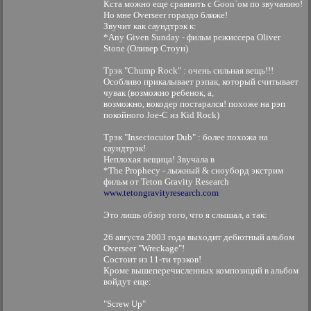
Кста можно еще сравнить с Goon`ом по звучанию!
Но мне Overseer гораздо ближе!
Звучит как саундтрэк к:
*Any Given Sunday - фильм режиссера Oliver
Stone (Оливер Стоун)
Трэк "Chump Rock" : очень сильная вещь!!!
Особливо прикалывает рэпак, который считывает
чувак (возможно ребенок, а,
возможно, вокодер постарался! похоже на рэп
покойного Joe-C из Kid Rock)
Трэк "Insectocutor Dub" : более похожа на
саундтрэк!
Неплохая вещица! Звучала в
*The Prophecy - лыжный & сноуборд экстрим
фильм от Teton Gravity Research
www.tetongravityresearch.com
Это лишь обзор того, что я слышал, а так:
26 августа 2003 года выходит дебютный альбом
Overseer "Wreckage"!
Состоит из 11-ти трэков!
Кроме вышеперечисленных композиций в альбом
войдут еще:
"Screw Up"