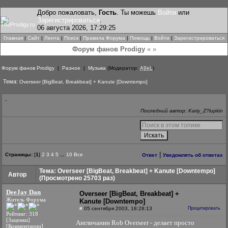
Добро пожаловать,
Гость
. Ты можешь
Войти
или
Зарегистрироваться
.
06 августа 2026, 17:29:25
Главная
|
Сайт
|
Лента
|
Поиск
|
Правила Форума
|
Помощь
|
Войти
|
Зарегистрироваться
Форум фанов Prodigy
« »
Форум фанов Prodigy
|
Разное
|
Музыка
(Модератор:
A][eL
)
Тема:
Overseer [BigBeat, Breakbeat] + Kanute [Downtempo]
-
Последний автор: Kariy_Z?lupkin
|
Страницы:
[
1
]
2
3
4
5
...
10
Все
Ответ
Уведомлять об ответах
Тема: Overseer [BigBeat, Breakbeat] + Kanute [Downtempo]
Автор
(Просмотрено 25703 раз)
DeeJay Dan
Overseer [BigBeat, Breakbeat] +
Житель Форума
Kanute [Downtempo]
#
05 сентября 2003, 18:28:13
Процитировать
Рейтинг: 318
[Заценки]
Англичанин Rob Overseer - делает просто
[Комментарии]