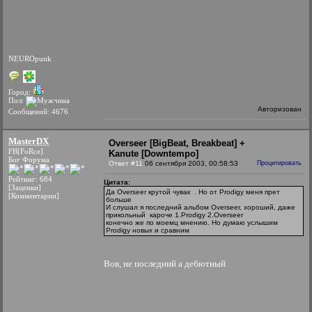
NEUROpunk
Город:
Пол:
Авторизован
Сообщений: 4676
MasterDX
Overseer [BigBeat, Breakbeat] +
FB[FoRce]
Kanute [Downtempo]
Бог Форума
Ответ #11
06 сентября 2003, 00:58:53
Процитировать
Рейтинг: 684
Цитата:
[Заценки]
Да Overseer крутой чувак
. Но от Prodigy меня прет
[Комментарии]
больше
И слушал я последний альбом Overseer, хороший, даже
прикольный
кароче 1.Prodigy 2.Overseer
конечно же по моемц мнению. Но думаю услышим
Prodigy новых и сравним
Вов, не последний а дебютный