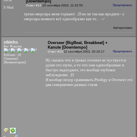
Гость
[Downtempo]
Ответ #14
10 сентября 2003, 11:32:55
Процитировать
E-Mail
треки оверсира меня торкают ;D но не так как продиги - у
оверсира немного всё однообразно как то... :-/
Авторизован
whitelex
Overseer [BigBeat, Breakbeat] +
Бог Форума
Kanute [Downtempo]
Ответ #15
11 сентября 2003, 20:16:17
Процитировать
Рейтинг: 28
[Заценки]
Ну сказать что в треках overseer не чуствуется
[Комментарии]
души это глупо, а то что они однообразные и
быстро надоедают, это вообще глубокое
заблуждение ;D
И вообще нехер сравнивать Prodigy и Overseer это
два совершенно разных стиля