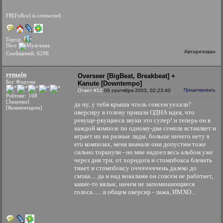
FB[FoRce] is connected
Город:
Пол:
Авторизован
Сообщений: 6298
remain
Overseer [BigBeat, Breakbeat] +
Бог Форума
Kanute [Downtempo]
Ответ #12
06 сентября 2003, 02:23:40
Процитировать
Рейтинг: 168
[Заценки]
да ну, у тебя крыша чтоль совсем уехала?
[Комментарии]
оверсиру в голову пришла ОДНА идея, что
ревуще-рвущиеся звуки это супер! и теперь он в
каждой композе по одному-два семпла вставляет и
играет их на разные лады, больше ничего нету в
его композах, меня вначале они допустим тоже
сильно торкнули - но мне надоел весь альбом уже
через дня три, от хорндога и стомпбокса блевать
тянет и стомпбоксу очччччччень далеко до
смэка.... да и над вокалами он совсем не работает,
какие-то вялые, ничем не запоминающиеся
голоса...... в общем оверсир - лажа, ИМХО..