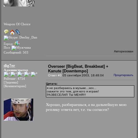
Weapon Of Choice
Город:
Пол:
Авторизован
Сообщений: 503
dig7er
Overseer [BigBeat, Breakbeat] +
Администратор
Kanute [Downtempo]
Ответ #3
05 сентября 2003, 18:48:04
Процитировать
Рейтинг: 4754
[Заценки]
Цитата:
[Комментарии]
я не разбираюсь в музыке...хех...
скажите это тем, для кого я играю!
РАЗВЕСЕЛИЛ ТЫ МЕНЯ!!!
Хорошо, разбираешься, а на дальнейшую мою
реплику ответа нет, т.е. ты согласен?