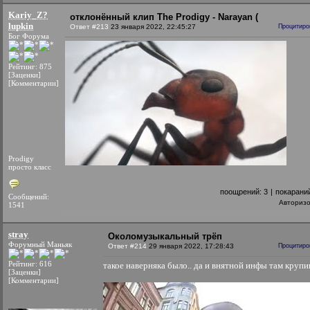
Kariy_Z?
отклонённый клип The Prodigy - Narayan (
lupkin
Ответ #213
23 января 2022, 22:45:27
Процитиро
Бог Форума
Рейтинг: 875
[Заценки]
[Комментарии]
Prodigy
просто класс
поощрений:
3
|
покарани
Сообщений:
Авториз
1541
stray
Околомузыкальный трёп
Форумный Маньяк
Ответ #214
29 января 2022, 17:28:43
Процитиро
Рейтинг: 616
такое наверняка было.. да и внятной инфы там круп
[Заценки]
[Комментарии]