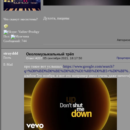
Духота, пацаны
Что скажут экосистемы?
Пол:
Авториз
Сообщений: 744
strayddd
Околомузыкальный трёп
Гость
Ответ #207
05 сентября 2021, 18:17:50
Процитиро
E-Mail
про такое вот услышал,
https://www.google.com/search?
q=%D0%BD%D0%BE%D0%B2%D1%8B%D0%B5+%D0%BF%..
альбом 5го ноября, и вот это например имхо очень даже ничего(