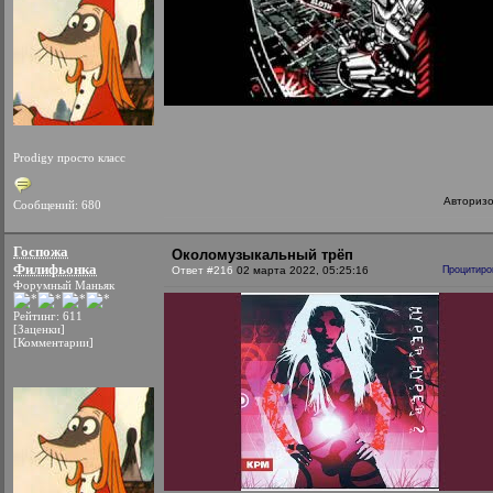
Prodigy просто класс
Авториз
Сообщений: 680
Госпожа
Околомузыкальный трёп
Филифьонка
Ответ #216
02 марта 2022, 05:25:16
Процитиро
Форумный Маньяк
Рейтинг: 611
[Заценки]
[Комментарии]