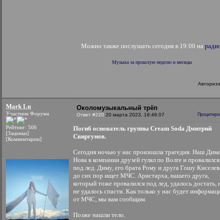
Можно также послушать сегодня в 19:00 на
ради
Музыка за прошлую неделю и месяцы
Авториз
Mark Lu
Околомузыкальный трёп
Участник Форума
Ответ #220
20 марта 2023, 18:46:07
Процитиро
Рейтинг: 506
Погиб основатель группы Сream Soda Дмитрий
[Заценки]
Свиргунов.
[Комментарии]
Сегодня ночью у нас произошла трагедия. Наш Дим
Нова в компании друзей гулял по Волге и провалился
под лед. Диму, его брата Рому и друга Гошу Киселев
до сих пор ищет МЧС. Аристарха, нашего друга,
который тоже провалился под лед, удалось достать, 
не удалось спасти. Как только у нас будет информац
от МЧС, мы вам сообщим.
Позже нашли тело.