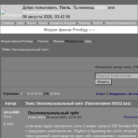
Добро пожаловать,
Гость
. Ты можешь
Войти
или
Зарегистрироваться
.
08 августа 2026, 03:42:58
Главная
|
Сайт
|
Лента
|
Поиск
|
Правила Форума
|
Помощь
|
Войти
|
Зарегистрироваться
Форум фанов Prodigy
« »
Форум фанов Prodigy
|
Разное
|
Музыка
(Модератор:
A][eL
)
Тема:
Околомузыкальный трёп
-
Последний автор: Kariy_Z?l
|
Страницы:
1
...
9
10
11
12
[
13
]
14
Все
Ответ
Уведомлять об от
Автор
Тема: Околомузыкальный трёп
(Просмотрено 30032 раз)
strayddd
Околомузыкальный трёп
Гость
Ответ #204
09 июля 2021, 11:07:20
Процитиро
E-Mail
если кому вдруг интересно, есть 2 новых трека в 320 Sneaker Pi
с грядущего альбома во вк - Fighter и Squaring the circle, второй
типа ударный сингл ваще по идее, ибо одноименно с названием