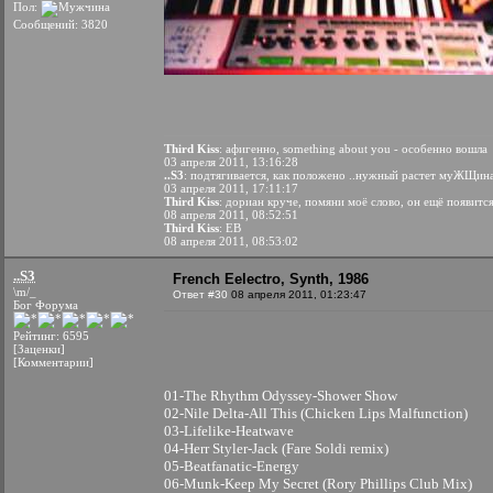
Пол:
Сообщений: 3820
Third Kiss
: афигенно, something about you - особенно вошла
03 апреля 2011, 13:16:28
..S3
: подтягивается, как положено ..нужный растет муЖЩина
03 апреля 2011, 17:11:17
Third Kiss
: дориан круче, помяни моё слово, он ещё появитс
08 апреля 2011, 08:52:51
Third Kiss
: EB
08 апреля 2011, 08:53:02
..S3
French Eelectro, Synth, 1986
\m/_
Ответ #30
08 апреля 2011, 01:23:47
Бог Форума
Рейтинг: 6595
[Заценки]
[Комментарии]
01-The Rhythm Odyssey-Shower Show
02-Nile Delta-All This (Chicken Lips Malfunction)
03-Lifelike-Heatwave
04-Herr Styler-Jack (Fare Soldi remix)
05-Beatfanatic-Energy
06-Munk-Keep My Secret (Rory Phillips Club Mix)