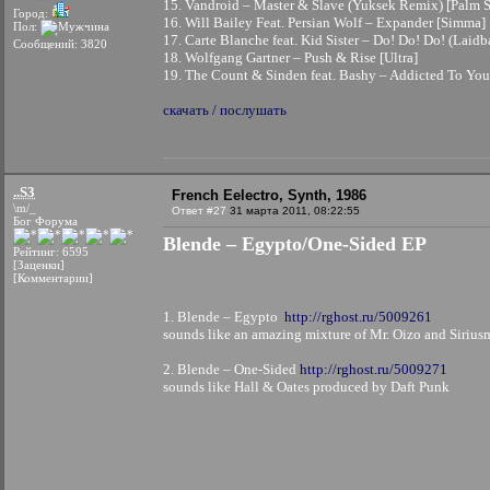
15. Vandroid – Master & Slave (Yuksek Remix) [Palm S
Город:
16. Will Bailey Feat. Persian Wolf – Expander [Simma]
Пол:
17. Carte Blanche feat. Kid Sister – Do! Do! Do! (Lai
Сообщений: 3820
18. Wolfgang Gartner – Push & Rise [Ultra]
19. The Count & Sinden feat. Bashy – Addicted To Y
скачать / послушать
..S3
French Eelectro, Synth, 1986
\m/_
Ответ #27
31 марта 2011, 08:22:55
Бог Форума
Blende – Egypto/One-Sided EP
Рейтинг: 6595
[Заценки]
[Комментарии]
1. Blende – Egypto
http://rghost.ru/5009261
sounds like an amazing mixture of Mr. Oizo and Sirius
2. Blende – One-Sided
http://rghost.ru/5009271
sounds like Hall & Oates produced by Daft Punk