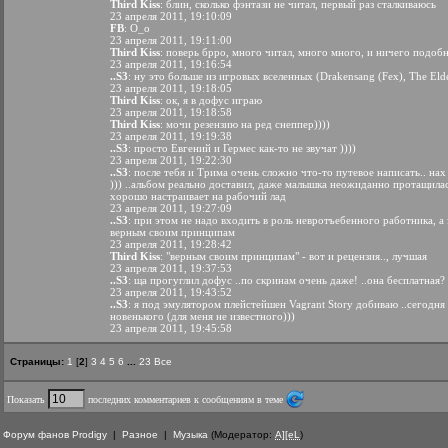
Third Kiss
: блин, сколько фэнтази не читал, первый раз сталкиваюсь
23 апреля 2011, 19:10:09
FB
: O_o
23 апреля 2011, 19:11:00
Third Kiss
: поверь брро, много читал, много много, и ничего подоб
23 апреля 2011, 19:16:54
..S3
: ну это больше из игровых вселенных (Drakensang (Fex), The Elder
23 апреля 2011, 19:18:05
Third Kiss
: ок, я в дофус играю
23 апреля 2011, 19:18:58
Third Kiss
: мочи резензию на ред снеппер))))
23 апреля 2011, 19:19:38
..S3
: просто Евгений и Гермес как-то не звучат ))))
23 апреля 2011, 19:22:30
..S3
: после тебя и Трима очень сложно что-то путевое написать.. н
))) ..альбом реально доставил, даже малышка неожиданно протащилас
хорошо настраивает на рабочий лад
23 апреля 2011, 19:27:09
..S3
: при этом не надо входить в роль невротъебенного работника, а
верным своим принципам
23 апреля 2011, 19:28:42
Third Kiss
: "верным своим принципам" - вот и рецензия.., лучшая
23 апреля 2011, 19:37:53
..S3
: ща прогуглил дофус ..по скринам очень даже! ..она бесплатная?
23 апреля 2011, 19:43:52
..S3
: я под эмулятором плейстейшен Vagrant Story добиваю ..сегодня 
новенького (для меня не известного)))
23 апреля 2011, 19:45:58
Страницы:
1
[
2
]
3
4
5
6
...
23
Все
Показать
последних комментариев к сообщениям в теме
Форум фанов Prodigy
|
Разное
|
Музыка
(Модератор:
A][eL
)