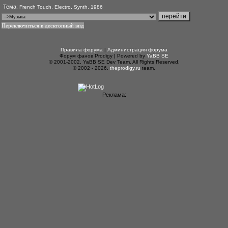
Тема:
French Touch, Electro, Synth, 1986
Переключиться в десктопный вид
Правила форума
|
Администрация форума
Форум фанов Prodigy | Powered by
YaBB SE
© 2001-2002, YaBB SE Dev Team. All Rights Reserved.
© 2002 - 2026,
theprodigy.ru
team.
Реклама: