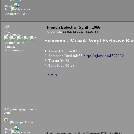
Город:
Пол:
Сообщений: 3820
..S3
French Eelectro, Synth, 1986
\m/_
Ответ #21
11 марта 2011, 21:56:34
Бог Форума
Siriusmo - Mosaik Vinyl Exclusive Bo
Рейтинг: 6595
[Заценки]
[Комментарии]
1. Tiepark Berlin 03:23
2. Someone Died 04:55
http://rghost.ru/4727802
3. Traum 04:29
4. Take Five 00:28
СКАЧАТЬ
И Родина щедро поила
меня...
Город:
Пол:
Отредактировал: ..Estrem 26 марта 2011, 10:06:10