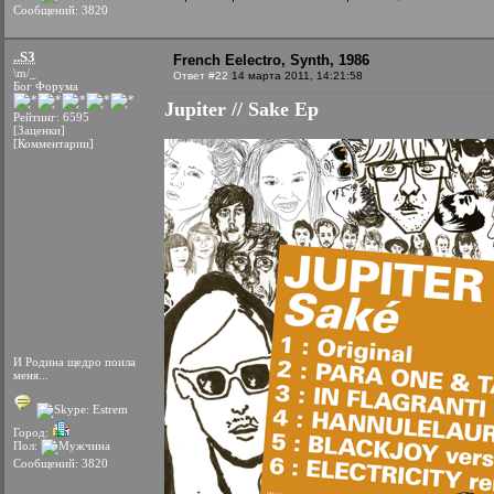
Сообщений: 3820
..S3
French Eelectro, Synth, 1986
\m/_
Ответ #22
14 марта 2011, 14:21:58
Бог Форума
Jupiter // Sake Ep
Рейтинг: 6595
[Заценки]
[Комментарии]
И Родина щедро поила
меня...
Город:
Пол:
Сообщений: 3820