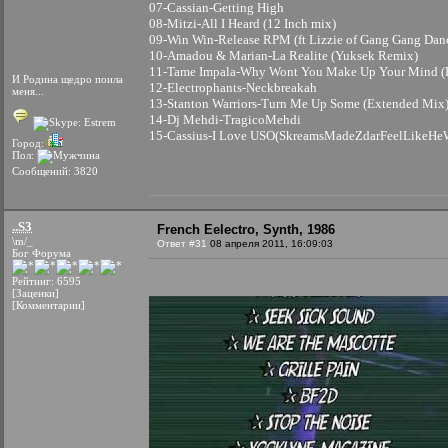
07-Cassian-Getting High
08-Mitzi-All I Heard (12 Inch mix)
09-Win Win-Release RPM (ft Lizzie of Gang Gang Dan
10-Amadou & Marian-La Realite (Yuksek Remix)
11-Tame Impala-Why Wont You Make Up Your Mind (E
И Родина щедро поила
12-Electrophants-Neckbreakah
меня...
13-Stanton Warriors-Turn Me Up Some (Extended Mix
14-Dj Mehdi-TragicoMehdi
15-Cassius-I Love USO(SkreamsMadeZdarFeelLikeHe
Город:
Пол:
Сообщений: 3820
..S3
French Eelectro, Synth, 1986
\m/_
Ответ #31
08 апреля 2011, 16:09:03
Бог Форума
Рейтинг: 6595
[Заценки]
[Комментарии]