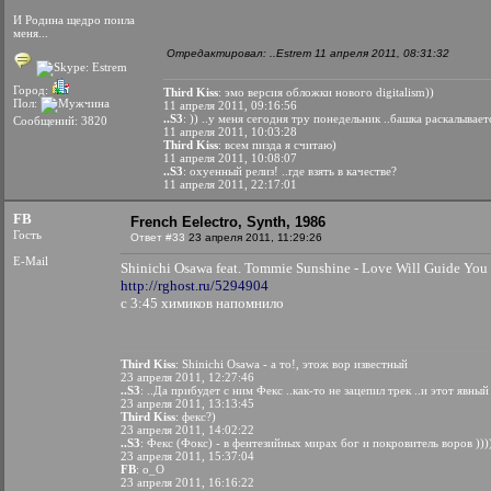
И Родина щедро поила
меня...
Отредактировал: ..Estrem 11 апреля 2011, 08:31:32
Город:
Third Kiss
: эмо версия обложки нового digitalism))
Пол:
11 апреля 2011, 09:16:56
..S3
: )) ..у меня сегодня тру понедельник ..башка раскалывае
Сообщений: 3820
11 апреля 2011, 10:03:28
Third Kiss
: всем пизда я считаю)
11 апреля 2011, 10:08:07
..S3
: охуенный релиз! ..где взять в качестве?
11 апреля 2011, 22:17:01
FB
French Eelectro, Synth, 1986
Гость
Ответ #33
23 апреля 2011, 11:29:26
E-Mail
Shinichi Osawa feat. Tommie Sunshine - Love Will Guide You
http://rghost.ru/5294904
c 3:45 химиков напомнило
Third Kiss
: Shinichi Osawa - а то!, этож вор известный
23 апреля 2011, 12:27:46
..S3
: ..Да прибудет с ним Фекс ..как-то не зацепил трек ..и этот явный
23 апреля 2011, 13:13:45
Third Kiss
: фекс?)
23 апреля 2011, 14:02:22
..S3
: Фекс (Фокс) - в фентезийных мирах бог и покровитель воров )))
23 апреля 2011, 15:37:04
FB
: o_O
23 апреля 2011, 16:16:22