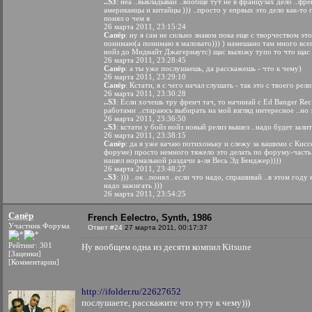
..S3
: неа ..выкладывай ..вообще тут не в французах дело ..фр
американцы и китайцы ))) ..просто у епрвых это дело как-то
понял о чем я
26 марта 2011, 23:15:24
Сапёр
: ну я сам не сильно знаком пока еще с творчеством это
понимаю(а понимаю я маловато))) ) намешано там много всег
нойз до Миднайт Джагернаутс) щас выложу тупо то что щас
26 марта 2011, 23:28:45
Сапёр
: а ты уже послушаешь, да расскажешь - что к чему)
26 марта 2011, 23:29:10
Сапёр
: Кстати, я с чего начал слушать - так это с твоего релиз
26 марта 2011, 23:30:28
..S3
: Если хочешь тру френч тач, то начинай с Ed Banger Rec
работами ..стараюсь выбирать на мой взгляд интересное ..но
26 марта 2011, 23:36:50
..S3
: кстати у бойз нойз новый релиз вышел ..надо будет зали
26 марта 2011, 23:38:15
Сапёр
: да я уже качаю потихоньку и слежу за вашими с Кис
форуме) просто немного тяжело это делать по форуму-часть с
нашел нормальной раздачи а-ля Весь Эд Бенджер))))
26 марта 2011, 23:48:27
..S3
: ))) ..ок ..понял ..если что надо, спрашивай ..в этом го
надо зажигать )))
26 марта 2011, 23:54:25
Сапёр
French Eelectro, Synth, 1986
Участник Форума
Ответ #24
27 марта 2011, 00:17:37
Рейтинг: 301
Ну вообщем одна из десяти компил Kitsune
[Заценки]
[Комментарии]
http://ifolder.ru/22627652
послушаете, расскажите что туту к чему)))