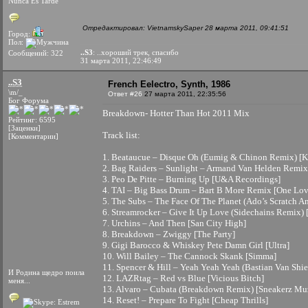
Nunca Es Tarde
Отредактировал: VietnamskySaper 28 марта 2011, 09:41:51
Город:
Пол:
..S3
: ..хороший трек, спасибо
Сообщений: 322
31 марта 2011, 22:46:49
..S3
French Eelectro, Synth, 1986
\m/_
Ответ #26
27 марта 2011, 22:35:56
Бог Форума
Breakdown- Hotter Than Hot 2011 Mix
Рейтинг: 6595
[Заценки]
Track list:
[Комментарии]
1. Beataucue – Disque Oh (Eumig & Chinon Remix) [K
2. Bag Raiders – Sunlight – Armand Van Helden Remix
3. Peo De Pitte – Burning Up [U&A Recordings]
4. TAI – Big Bass Drum – Bart B More Remix [One Lov
5. The Subs – The Face Of The Planet (Ado’s Scratch A
6. Streamrocker – Give It Up Love (Sidechains Remix) 
7. Urchins – And Then [San City High]
8. Breakdown – Zwiggy [The Party]
9. Gigi Barocco & Whiskey Pete Damn Girl [Ultra]
10. Will Bailey – The Cannock Skank [Simma]
11. Spencer & Hill – Yeah Yeah Yeah (Bastian Van Shi
И Родина щедро поила
12. LAZRtag – Red vs Blue [Vicious Bitch]
меня...
13. Alvaro – Cubata (Breakdown Remix) [Sneakerz Mu
14. Reset! – Prepare To Fight [Cheap Thrills]