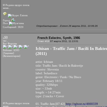
И Родина щедро поила
меня...
Город:
Пол:
Отредактировал: ..Estrem 26 марта 2011, 10:06:26
Сообщений: 3820
..S3
French Eelectro, Synth, 1986
\m/_
Ответ #19
07 марта 2011, 11:13:01
Бог Форума
Ichisan - Traffic Jam / Bacili In Bak
Рейтинг: 6595
(2011)
[Заценки]
[Комментарии]
artist: Ichisan
title: Traffic Jam / Bacili In Bakterije
country: Slovenia
label: Solardisco
genre: Electronic / Funk / Nu Disco
year: February 18/11
quality: 320kbps
size: ~ 33mb
length: ~ 14:27min
type: 2 tracks + Cover
И Родина щедро поила
01. Traffic Jam [07:42]
http://rghost.ru/4660339
меня...