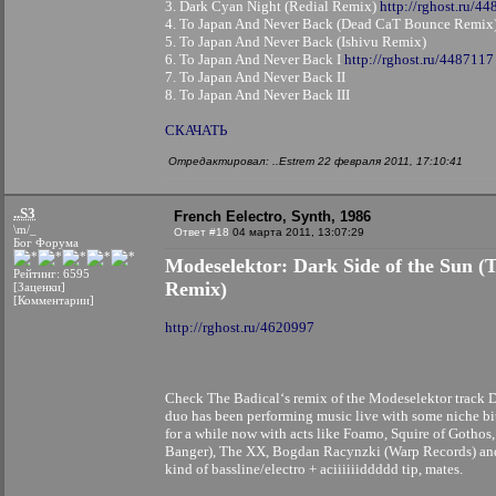
3. Dark Cyan Night (Redial Remix)
http://rghost.ru/4
4. To Japan And Never Back (Dead CaT Bounce Remix
5. To Japan And Never Back (Ishivu Remix)
6. To Japan And Never Back I
http://rghost.ru/4487117
7. To Japan And Never Back II
8. To Japan And Never Back III
СКАЧАТЬ
Отредактировал: ..Estrem 22 февраля 2011, 17:10:41
..S3
French Eelectro, Synth, 1986
\m/_
Ответ #18
04 марта 2011, 13:07:29
Бог Форума
Modeselektor: Dark Side of the Sun (
Рейтинг: 6595
Remix)
[Заценки]
[Комментарии]
http://rghost.ru/4620997
Check The Badical‘s remix of the Modeselektor track D
duo has been performing music live with some niche bi
for a while now with acts like Foamo, Squire of Gotho
Banger), The XX, Bogdan Racynzki (Warp Records) and
kind of bassline/electro + aciiiiiiddddd tip, mates.