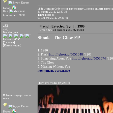
Город:
..S3
: местами Сёбу очень напоминает ..можно сказать нагло 
Пол:
31 марта 2011, 22:57:38
Third Kiss
: бе
Сообщений: 3820
01 апреля 2011, 00:33:41
..S3
French Eelectro, Synth, 1986
\m/_
Ответ #29
03 апреля 2011, 07:08:13
Бог Форума
Shook - The Glow EP
Рейтинг: 6595
[Заценки]
[Комментарии]
1. 1986
2. Flash
http://rghost.ru/5051048
(320)
3. Something About You
http://rghost.ru/5051074
(320
4. The Glow
5. Missing Without You
послушать остальное
..вот это тоже охуенно
И Родина щедро поила
меня...
Город: