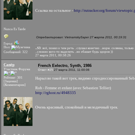
Ссылка на остальное -
http://rutracker.org/forum/viewtopi
Nunca Es Tarde
Отредактировал: VietnamskySaper 27 марта 2011, 00:19:31
Город:
Пол:
..S3
: всё, понял о чем речь ..слушал конечно ..норм. солянка, тольк
..сложно кого-то выделить ..но ебашат будь здоров ))
Сообщений: 322
27 марта 2011, 00:58:26
Сапёр
French Eelectro, Synth, 1986
Участник Форума
Ответ #25
27 марта 2011, 11:00:06
Рейтинг: 301
Нарыл во такой вот трек, видимо спродюссированный Sebas
[Заценки]
[Комментарии]
Rob - Femme et enfant (avec Sebastien Tellier)
http://rghost.ru/4948335
Очень красивый, спокойный и мелодичный трек.