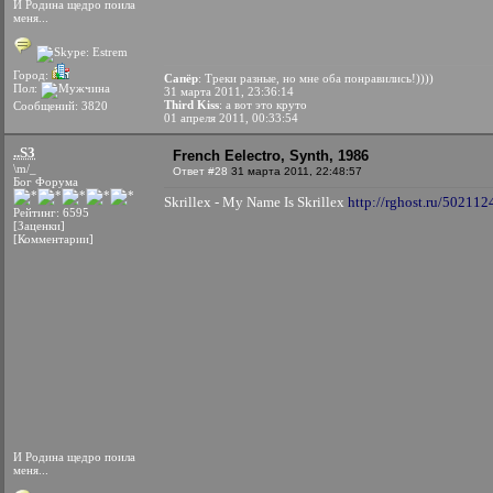
И Родина щедро поила
меня...
Город:
Сапёр
: Треки разные, но мне оба понравились!))))
Пол:
31 марта 2011, 23:36:14
Third Kiss
: а вот это круто
Сообщений: 3820
01 апреля 2011, 00:33:54
..S3
French Eelectro, Synth, 1986
\m/_
Ответ #28
31 марта 2011, 22:48:57
Бог Форума
Skrillex - My Name Is Skrillex
http://rghost.ru/502112
Рейтинг: 6595
[Заценки]
[Комментарии]
И Родина щедро поила
меня...