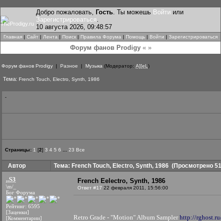
Добро пожаловать,
Гость
. Ты можешь
Войти
или
Зарегистрироваться
.
10 августа 2026, 09:48:57
Главная
|
Сайт
|
Лента
|
Поиск
|
Правила Форума
|
Помощь
|
Войти
|
Зарегистрироваться
Форум фанов Prodigy
« »
Форум фанов Prodigy
|
Разное
|
Музыка
(Модератор:
A][eL
)
Тема:
French Touch, Electro, Synth, 1986
-
Страницы:
1
[
2
]
3
4
5
6
...
23
Все
Автор
Тема: French Touch, Electro, Synth, 1986
(Просмотрено 51
..S3
French Eelectro, Synth, 1986
\m/_
Ответ #17
22 февраля 2011, 15:56:00
Бог Форума
Рейтинг: 6595
[Заценки]
Retro Grade - "Motion" Album Sampler
http://rghost.
[Комментарии]