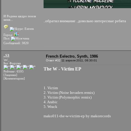
И Родина щедро поила
меня...
..обратил внимание ..довольно интересные ребята
Город:
Пол:
Сообщений: 3820
..S3
French Eelectro, Synth, 1986
\m/_
Ответ #32
11 апреля 2011, 08:30:01
Бог Форума
The W - Victim EP
Рейтинг: 6595
[Заценки]
[Комментарии]
1. Victim
2. Victim (Noise Invaders remix)
3. Victim (Polymorphic remix)
4. Arabic
5. Wrack
mako011-the-w-victim-ep by makorecords