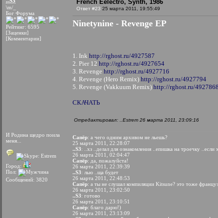
..S3
French Eelectro, Synth, 1986
\m/_
Ответ #23
25 марта 2011, 19:55:49
Бог Форума
Ninetynine - Revenge EP
Рейтинг: 6595
[Заценки]
[Комментарии]
1. Ink
http://rghost.ru/4927587
2. Pier 12
http://rghost.ru/4927654
3. Revenge
http://rghost.ru/4927716
4. Revenge (Hero Remix)
http://rghost.ru/4927794
5. Revenge (Vakkuum Remix)
http://rghost.ru/492786
СКАЧАТЬ
Отредактировал: ..Estrem 26 марта 2011, 23:09:16
И Родина щедро поила
Сапёр
: а чего одним архивом не льешь?
меня...
25 марта 2011, 22:28:07
..S3
: ..хз ..делал для ознакомления ..епишка на троечку ..если 
26 марта 2011, 02:04:47
Сапёр
: да, пожалуйста!
Город:
26 марта 2011, 22:39:39
Пол:
..S3
: лью ..ща будет
26 марта 2011, 22:48:53
Сообщений: 3820
Сапёр
: а ты не слушал компиляции Kitsune? это тоже францу
26 марта 2011, 23:02:50
..S3
: готово
26 марта 2011, 23:10:51
Сапёр
: благо дарю!)
26 марта 2011, 23:13:09