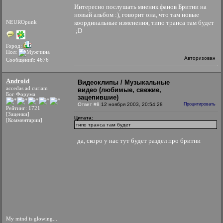
Интересно послушать мненик фанов Бритни на
новый альбом :), говорит она, что там новые
NEUROpunk
координальные изменения, типо транса там будет
;D
Город:
Пол:
Авторизован
Сообщений: 4676
Android
Видеоклипы / Музыкальные
accedas ad curiam
видео (любимые, свежие,
Бог Форума
зацепившие)
Ответ #8
12 ноября 2003, 20:54:28
Процитировать
Рейтинг: 1721
[Заценки]
Цитата:
[Комментарии]
типо транса там будет
да, скоро у нас тут будет раздел про бритни
My mind is glowing...