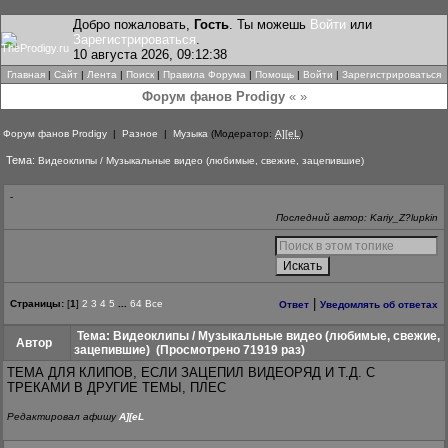
Добро пожаловать,
Гость
. Ты можешь
Войти
или
Зарегистрироваться
.
10 августа 2026, 09:12:38
Главная
|
Сайт
|
Лента
|
Поиск
|
Правила Форума
|
Помощь
|
Войти
|
Зарегистрироваться
Форум фанов Prodigy
« »
Форум фанов Prodigy
|
Разное
|
Музыка
(Модератор:
A][eL
)
Тема:
Видеоклипы / Музыкальные видео (любимые, свежие, зацепившие)
-
Последний автор: Kariy_Z?lupkin
|
Страницы:
[
1
]
2
3
4
5
...
64
Все
Ответ
Уведомлять об ответах
Тема: Видеоклипы / Музыкальные видео (любимые, свежие,
Автор
зацепившие)
(Просмотрено 71919 раз)
ТЕМА ДЛЯ КЛИПОВ, ЕСЛИ ЗАЦЕПИЛ ВИДЕОРЯД И Т.Д. С
ТРЕКАМИ В ДРУГИЕ ТЕМЫ, ПЛЕС
Редактировал афишу
A][eL