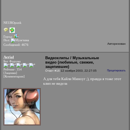
NEUROpunk
Город:
Пол:
Авторизован
Сообщений: 4676
Aerial
Видеоклипы / Музыкальные
Бог Форума
видео (любимые, свежие,
зацепившие)
Рейтинг: 354
Ответ #16
12 ноября 2003, 22:27:05
Процитировать
[Заценки]
[Комментарии]
А для тебя Кайли Миноуг ;), правда я тоже этот
клип не видела