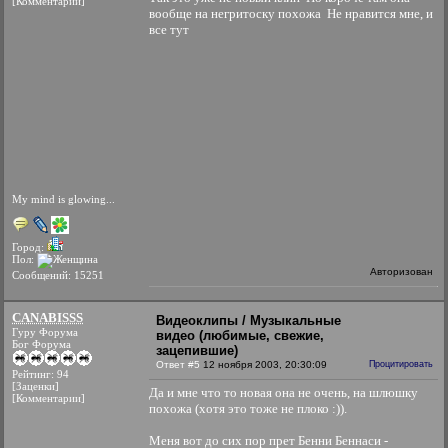
[Комментарии]
вообще на негритоску похожа
Не нравится мне, и
все тут
My mind is glowing...
Город:
Пол:
Авторизован
Сообщений: 15251
CANABISSS
Видеоклипы / Музыкальные
Гуру Форума
видео (любимые, свежие,
Бог Форума
зацепившие)
Ответ #5
12 ноября 2003, 20:30:09
Процитировать
Рейтинг: 94
[Заценки]
Да и мне что то новая она не очень, на шлюшку
[Комментарии]
похожа (хотя это тоже не плоко :)).
Меня вот до сих пор прет Бенни Беннаси -