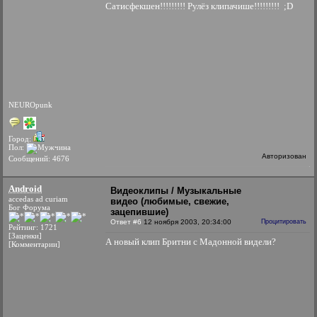
Сатисфекшен!!!!!!!!! Рулёз клипачише!!!!!!!!! ;D
NEUROpunk
Город:
Пол:
Авторизован
Сообщений: 4676
Android
Видеоклипы / Музыкальные
accedas ad curiam
видео (любимые, свежие,
Бог Форума
зацепившие)
Ответ #6
12 ноября 2003, 20:34:00
Процитировать
Рейтинг: 1721
[Заценки]
А новый клип Бритни с Мадонной видели?
[Комментарии]