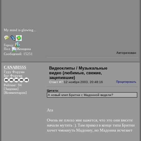
My mind is glowing...
Город:
Пол:
Авторизован
Сообщений: 15251
CANABISSS
Видеоклипы / Музыкальные
Гуру Форума
видео (любимые, свежие,
Бог Форума
зацепившие)
Ответ #7
12 ноября 2003, 20:48:16
Процитировать
Рейтинг: 94
[Заценки]
Цитата:
[Комментарии]
А новый клип Бритни с Мадонной видели?
Ага
Очень не плохо мне кажется, что это они вмсете
начали мутить :). Там прикол в конце типа Бритни
хочет чмокнуть Мадонну, но Мадонна исчезает