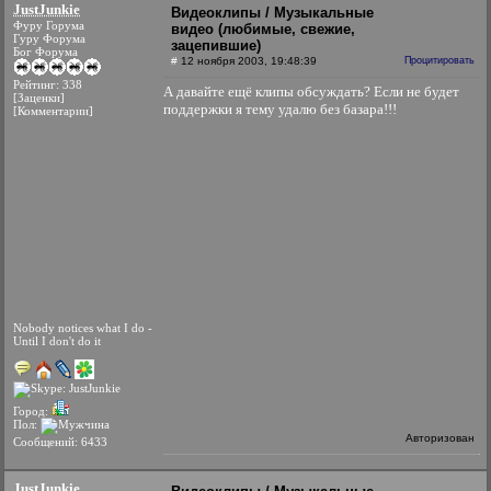
JustJunkie
Видеоклипы / Музыкальные
Фуру Горума
видео (любимые, свежие,
Гуру Форума
зацепившие)
Бог Форума
#
12 ноября 2003, 19:48:39
Процитировать
Рейтинг: 338
А давайте ещё клипы обсуждать? Если не будет
[Заценки]
поддержки я тему удалю без базара!!!
[Комментарии]
Nobody notices what I do -
Until I don't do it
Город:
Пол:
Авторизован
Сообщений: 6433
JustJunkie