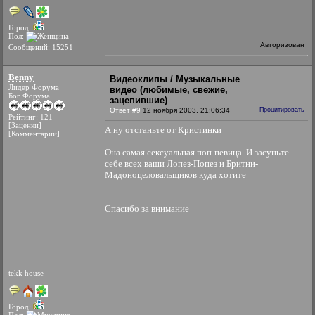
Город:
Пол:
Авторизован
Сообщений: 15251
Benny
Видеоклипы / Музыкальные
Лидер Форума
видео (любимые, свежие,
Бог Форума
зацепившие)
Ответ #9
12 ноября 2003, 21:06:34
Процитировать
Рейтинг: 121
[Заценки]
А ну отстаньте от Кристинки
[Комментарии]
Она самая сексуальная поп-певица
И засуньте
себе всех ваши Лопез-Попез и Бритни-
Мадоноцеловальщиков куда хотите
Спасибо за внимание
tekk house
Город: