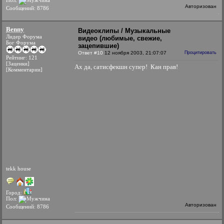
Пол:
Авторизован
Сообщений: 8786
Benny
Видеоклипы / Музыкальные
Лидер Форума
видео (любимые, свежие,
Бог Форума
зацепившие)
Ответ #10
12 ноября 2003, 21:07:07
Процитировать
Рейтинг: 121
[Заценки]
Ах да, сатисфекшн супер!
Кан прав!
[Комментарии]
tekk house
Город:
Пол:
Авторизован
Сообщений: 8786