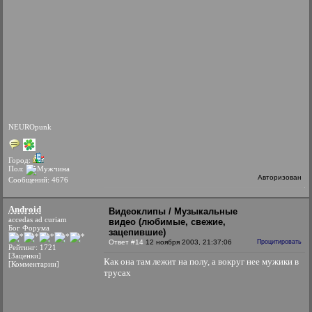
NEUROpunk
Город:
Пол:
Авторизован
Сообщений: 4676
Android
Видеоклипы / Музыкальные
accedas ad curiam
видео (любимые, свежие,
Бог Форума
зацепившие)
Ответ #14
12 ноября 2003, 21:37:06
Процитировать
Рейтинг: 1721
[Заценки]
Как она там лежит на полу, а вокруг нее мужики в
[Комментарии]
трусах