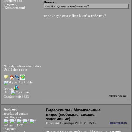
Рейтинг: 338
Цитата:
[Заценки]
Какой - где она в комбинашке?
[Комментарии]
короче где она с Лил Ким! а тебе как?
Nobody notices what I do -
Until I don't do it
Город:
Пол:
Авторизован
Сообщений: 6433
Android
Видеоклипы / Музыкальные
accedas ad curiam
видео (любимые, свежие,
Бог Форума
зацепившие)
Ответ #4
12 ноября 2003, 20:15:19
Процитировать
Рейтинг: 1721
[Заценки]
Так это уже не новый клип
Но короче там она