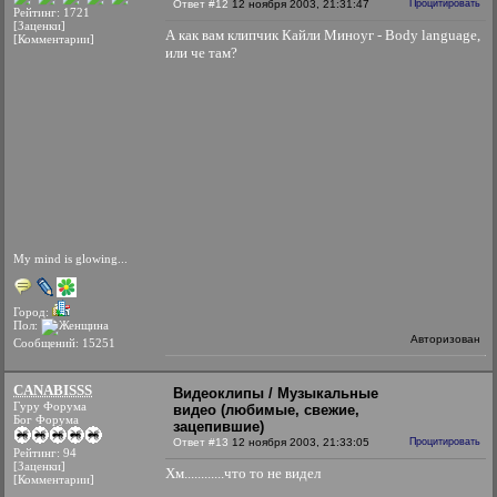
Ответ #12
12 ноября 2003, 21:31:47
Процитировать
Рейтинг: 1721
[Заценки]
А как вам клипчик Кайли Миноуг - Body language,
[Комментарии]
или че там?
My mind is glowing...
Город:
Пол:
Авторизован
Сообщений: 15251
CANABISSS
Видеоклипы / Музыкальные
Гуру Форума
видео (любимые, свежие,
Бог Форума
зацепившие)
Ответ #13
12 ноября 2003, 21:33:05
Процитировать
Рейтинг: 94
[Заценки]
Хм............что то не видел
[Комментарии]