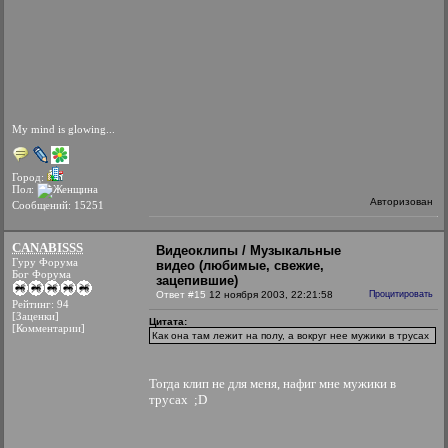
My mind is glowing...
Город:
Пол:
Авторизован
Сообщений: 15251
CANABISSS
Видеоклипы / Музыкальные
Гуру Форума
видео (любимые, свежие,
Бог Форума
зацепившие)
Ответ #15
12 ноября 2003, 22:21:58
Процитировать
Рейтинг: 94
[Заценки]
Цитата:
[Комментарии]
Как она там лежит на полу, а вокруг нее мужики в трусах
Тогда клип не для меня, нафиг мне мужики в
трусах ;D