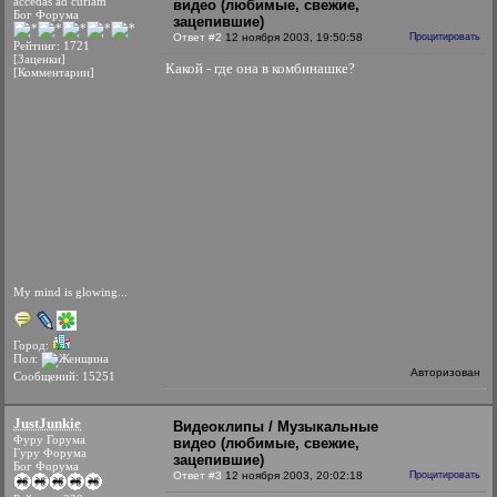
accedas ad curiam
видео (любимые, свежие,
Бог Форума
зацепившие)
Ответ #2
12 ноября 2003, 19:50:58
Процитировать
Рейтинг: 1721
[Заценки]
Какой - где она в комбинашке?
[Комментарии]
My mind is glowing...
Город:
Пол:
Авторизован
Сообщений: 15251
JustJunkie
Видеоклипы / Музыкальные
Фуру Горума
видео (любимые, свежие,
Гуру Форума
зацепившие)
Бог Форума
Ответ #3
12 ноября 2003, 20:02:18
Процитировать