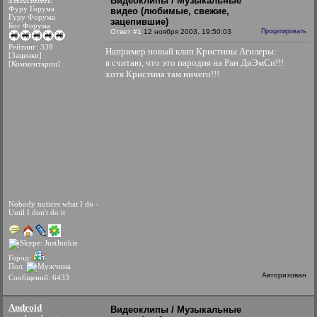
Видеоклипы / Музыкальные
Фуру Горума
видео (любимые, свежие,
Гуру Форума
зацепившие)
Бог Форума
Ответ #1
12 ноября 2003, 19:50:03
Процитировать
Рейтинг: 338
Например новый клип Кристины Агилеры:
[Заценки]
я считаю, что это пародия на Ран ДиЭмСи!!!
[Комментарии]
хотя Кристина там ничего!!!
Nobody notices what I do -
Until I don't do it
Город:
Пол:
Авторизован
Сообщений: 6433
Android
Видеоклипы / Музыкальные