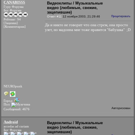
CANABISSS
Видеоклипы / Музыкальные
Гуру Форума
видео (любимые, свежие,
Бог Форума
зацепившие)
Ответ #11
12 ноября 2003, 21:29:46
Процитировать
Рейтинг: 94
[Заценки]
Да и никто не говорит что она стрем, она просто
[Комментарии]
улет, но мадонна мне тоже нравится "бабушка" ;D
NEUROpunk
Город:
Пол:
Авторизован
Сообщений: 4676
Android
Видеоклипы / Музыкальные
accedas ad curiam
видео (любимые, свежие,
Бог Форума
зацепившие)