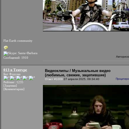
Flat Earth community
Авториз
Сообщений: 1910
013 в Тентуре
Видеоклипы / Музыкальные видео
Бог Форума
(любимые, свежие, зацепившие)
Ответ #1009
27 апреля 2025, 09:34:40
Процитиро
Рейтинг: 1235
[Заценки]
[Комментарии]