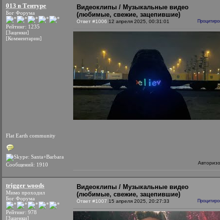
013 в Тентуре
Видеоклипы / Музыкальные видео
Бог Форума
(любимые, свежие, зацепившие)
Ответ #1006
12 апреля 2025, 00:31:01
Процитиро
Рейтинг: 1235
[Заценки]
[Комментарии]
Flat Earth community
Авториз
Сообщений: 1910
trigger woods
Видеоклипы / Музыкальные видео
Мимо проходил
(любимые, свежие, зацепившие)
Бог Форума
Ответ #1007
15 апреля 2025, 20:27:33
Процитиро
Рейтинг: 978
[Заценки]