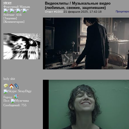
stray
Видеоклипы / Музыкальные видео
Форумный Маньяк
(любимые, свежие, зацепившие)
Ответ #1003
21 февраля 2025, 17:42:18
Процитиро
Рейтинг: 616
[Заценки]
[Комментарии]
holy shit
Город:
Пол:
Сообщений: 755