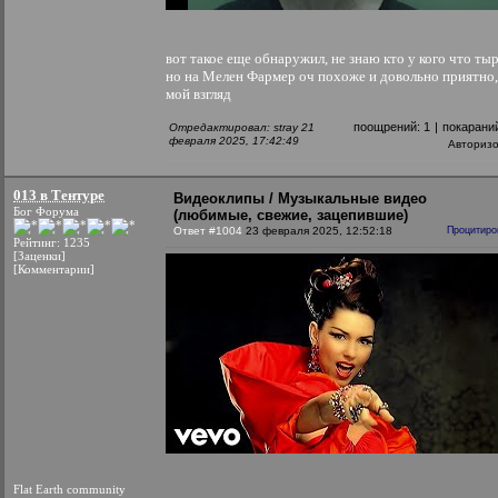
вот такое еще обнаружил, не знаю кто у кого что тыр
но на Мелен Фармер оч похоже и довольно приятно,
мой взгляд
поощрений:
1
|
покарани
Отредактировал: stray 21
февраля 2025, 17:42:49
Авториз
013 в Тентуре
Видеоклипы / Музыкальные видео
Бог Форума
(любимые, свежие, зацепившие)
Ответ #1004
23 февраля 2025, 12:52:18
Процитиро
Рейтинг: 1235
[Заценки]
[Комментарии]
Flat Earth community