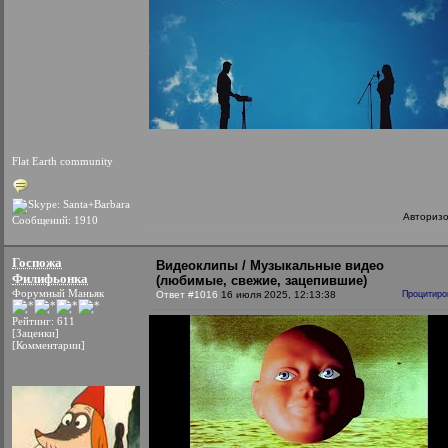
Flat Earth community
Авториз
Сообщений: 1910
Госпожа
Видеоклипы / Музыкальные видео
Филифьонка
(любимые, свежие, зацепившие)
Форумный Маньяк
Ответ #1016
16 июля 2025, 12:13:38
Процитиро
Рейтинг: 611
[Заценки]
[Комментарии]