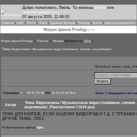
Добро пожаловать,
Гость
. Ты можешь
Войти
или
Зарегистрироваться
.
07 августа 2026, 11:48:03
Главная
|
Сайт
|
Лента
|
Поиск
|
Правила Форума
|
Помощь
|
Войти
|
Зарегистрироваться
Форум фанов Prodigy
« »
Форум фанов Prodigy
|
Разное
|
Музыка
(Модератор:
A][eL
)
Тема:
Видеоклипы / Музыкальные видео (любимые, свежие, зацепившие)
-
Последний автор: Kariy_Z?l
|
Страницы:
1
...
56
57
58
59
[
60
]
61
62
63
64
Все
Ответ
Уведомлять об от
Тема: Видеоклипы / Музыкальные видео (любимые, свежие,
Автор
зацепившие)
(Просмотрено 71919 раз)
ТЕМА ДЛЯ КЛИПОВ, ЕСЛИ ЗАЦЕПИЛ ВИДЕОРЯД И Т.Д. С ТРЕКАМИ 
ДРУГИЕ ТЕМЫ, ПЛЕС
Редактировал афишу
A][eL