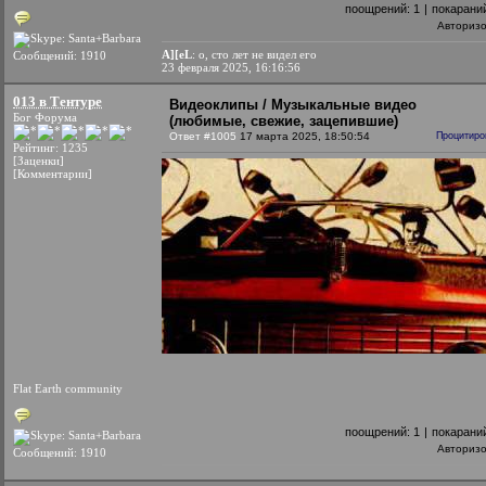
поощрений:
1
|
покарани
Авториз
A][eL
: о, сто лет не видел его
Сообщений: 1910
23 февраля 2025, 16:16:56
013 в Тентуре
Видеоклипы / Музыкальные видео
Бог Форума
(любимые, свежие, зацепившие)
Ответ #1005
17 марта 2025, 18:50:54
Процитиро
Рейтинг: 1235
[Заценки]
[Комментарии]
Flat Earth community
поощрений:
1
|
покарани
Авториз
Сообщений: 1910