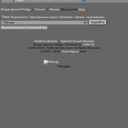
Форум фанов Prodigy
|
Разное
|
Музыка
(Модератор:
A][eL
)
Тема:
Видеоклипы / Музыкальные видео (любимые, свежие, зацепившие)
Переключиться в десктопный вид
Правила форума
|
Администрация форума
Форум фанов Prodigy | Powered by
YaBB SE
© 2001-2002, YaBB SE Dev Team. All Rights Reserved.
© 2002 - 2026,
theprodigy.ru
team.
Реклама: