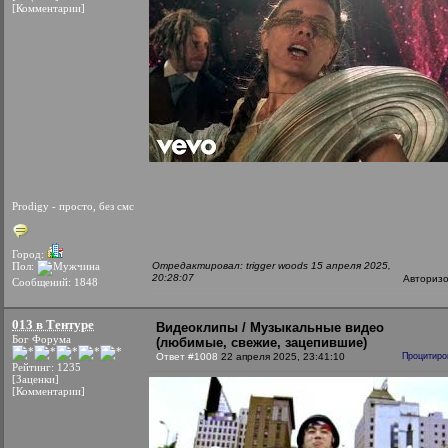
[Комментарии]
Prodigy - просто, без смс
Город:
Пол:
Отредактировал: trigger woods 15 апреля 2025,
20:28:07
Авториз
Сообщений: 1848
013 в Тентуре
Видеоклипы / Музыкальные видео
Бог Форума
(любимые, свежие, зацепившие)
Ответ #1008
22 апреля 2025, 23:41:10
Процитиро
Рейтинг: 1235
[Заценки]
[Комментарии]