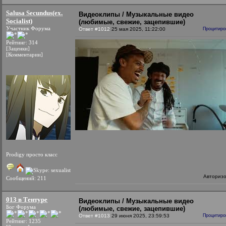
Salusa Secundus(ex.
Видеоклипы / Музыкальные видео
Socialist)
(любимые, свежие, зацепившие)
Участник Форума
Ответ #1012
25 мая 2025, 11:22:00
Процитиро
Рейтинг: 314
[Заценки]
[Комментарии]
Prodigy просто класс
Авториз
Сообщений: 211
013 в Тентуре
Видеоклипы / Музыкальные видео
Бог Форума
(любимые, свежие, зацепившие)
Ответ #1013
29 июня 2025, 23:59:53
Процитиро
Рейтинг: 1235