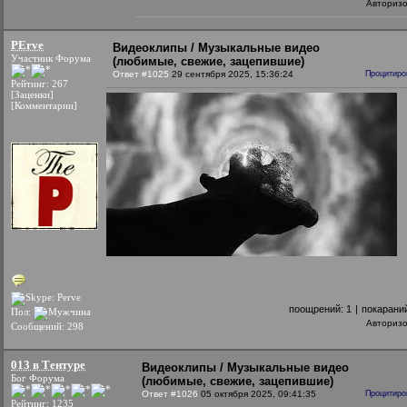
Авториз
PErve
Видеоклипы / Музыкальные видео
Участник Форума
(любимые, свежие, зацепившие)
Ответ #1025
29 сентября 2025, 15:36:24
Процитиро
Рейтинг: 267
[Заценки]
[Комментарии]
поощрений:
1
|
покарани
Пол:
Авториз
Сообщений: 298
013 в Тентуре
Видеоклипы / Музыкальные видео
Бог Форума
(любимые, свежие, зацепившие)
Ответ #1026
05 октября 2025, 09:41:35
Процитиро
Рейтинг: 1235