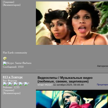
[Заценки]
[Комментарии]
Flat Earth community
Авториз
Сообщений: 1910
013 в Тентуре
Видеоклипы / Музыкальные видео
Бог Форума
(любимые, свежие, зацепившие)
Ответ #1027
11 октября 2025, 09:46:48
Процитиро
Рейтинг: 1235
[Заценки]
[Комментарии]