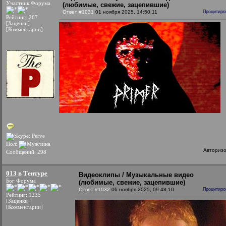
Участник Форума
(любимые, свежие, зацепившие)
Ответ #1031
01 ноября 2025, 14:50:11
Процитиро
Рейтинг: 267
[Заценки]
[Комментарии]
Пол:
Авториз
Сообщений: 298
013 в Тентуре
Видеоклипы / Музыкальные видео
Бог Форума
(любимые, свежие, зацепившие)
Ответ #1032
06 ноября 2025, 09:48:10
Процитиро
Рейтинг: 1235
[Заценки]
[Комментарии]