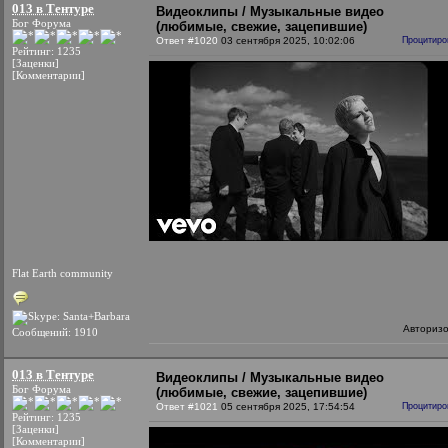
013 в Тентуре
Видеоклипы / Музыкальные видео
Бог Форума
(любимые, свежие, зацепившие)
Ответ #1020
03 сентября 2025, 10:02:06
Процитиро
Рейтинг: 1235
[Заценки]
[Комментарии]
Flat Earth community
Авториз
Сообщений: 1910
013 в Тентуре
Видеоклипы / Музыкальные видео
Бог Форума
(любимые, свежие, зацепившие)
Ответ #1021
05 сентября 2025, 17:54:54
Процитиро
Рейтинг: 1235
[Заценки]
[Комментарии]