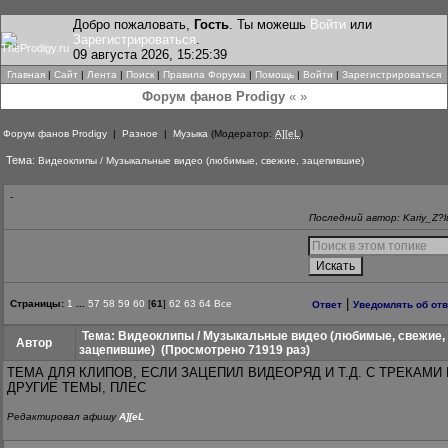
Добро пожаловать,
Гость
. Ты можешь
Войти
или
Зарегистрироваться
.
09 августа 2026, 15:25:39
Главная
|
Сайт
|
Лента
|
Поиск
|
Правила Форума
|
Помощь
|
Войти
|
Зарегистрироваться
Форум фанов Prodigy
« »
Форум фанов Prodigy
|
Разное
|
Музыка
(Модератор:
A][eL
)
Тема:
Видеоклипы / Музыкальные видео (любимые, свежие, зацепившие)
-
Последний автор: Kariy_Z?l
|
Страницы:
1
...
57
58
59
60
[
61
]
62
63
64
Все
Ответ
Уведомлять об от
Тема: Видеоклипы / Музыкальные видео (любимые, свежие,
Автор
зацепившие)
(Просмотрено 71919 раз)
ТЕМА ДЛЯ КЛИПОВ, ЕСЛИ ЗАЦЕПИЛ ВИДЕОРЯД И Т.Д. С ТРЕКАМИ 
ДРУГИЕ ТЕМЫ, ПЛЕС
Редактировал афишу
A][eL