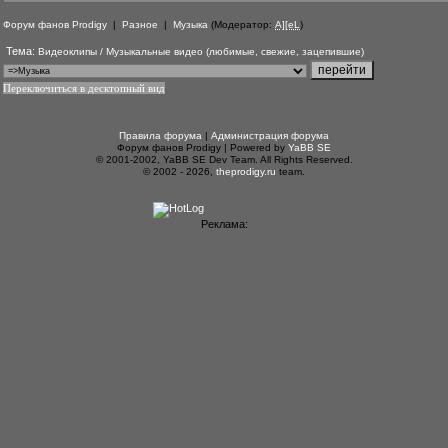
Форум фанов Prodigy
|
Разное
|
Музыка
(Модератор:
A][eL
)
Тема:
Видеоклипы / Музыкальные видео (любимые, свежие, зацепившие)
Переключиться в десктопный вид
Правила форума
|
Администрация форума
Форум фанов Prodigy | Powered by
YaBB SE
© 2001-2002, YaBB SE Dev Team. All Rights Reserved.
© 2002 - 2026,
theprodigy.ru
team.
Реклама: