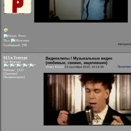
Пол:
Авториз
Сообщений: 298
013 в Тентуре
Видеоклипы / Музыкальные видео
Бог Форума
(любимые, свежие, зацепившие)
Ответ #1023
13 сентября 2025, 10:14:36
Процитиро
Рейтинг: 1235
[Заценки]
[Комментарии]