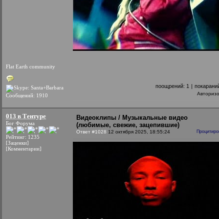
Flat Earth community
поощрений:
1
|
покарани
Авториз
Сообщений: 1910
013 в Тентуре
Видеоклипы / Музыкальные видео
Бог Форума
(любимые, свежие, зацепившие)
Ответ #1028
12 октября 2025, 18:55:24
Процитиро
Рейтинг: 1235
[Заценки]
[Комментарии]