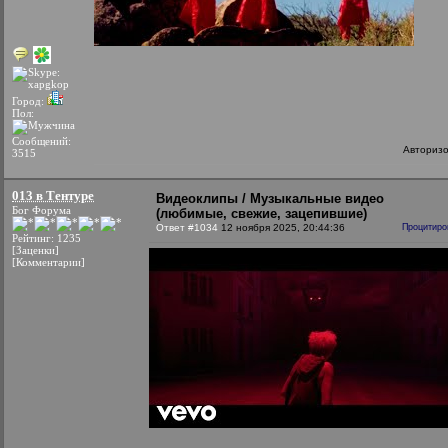
Город:
Пол:
Сообщений:
Авториз
3515
013 в Тентуре
Видеоклипы / Музыкальные видео
Бог Форума
(любимые, свежие, зацепившие)
Ответ #1034
12 ноября 2025, 20:44:36
Процитиро
Рейтинг: 1235
[Заценки]
[Комментарии]