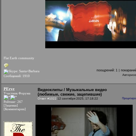
Flat Earth community
поощрений:
1
|
покарани
Авториз
Сообщений: 1910
PErve
Видеоклипы / Музыкальные видео
Участник Форума
(любимые, свежие, зацепившие)
Ответ #1022
12 сентября 2025, 17:18:22
Процитиро
Рейтинг: 267
[Заценки]
[Комментарии]