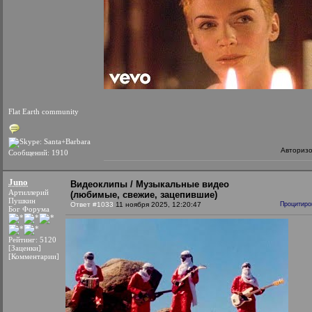
Flat Earth community
Авториз
Сообщений: 1910
Juno
Видеоклипы / Музыкальные видео
Артиллерий
(любимые, свежие, зацепившие)
Пушкин
Ответ #1033
11 ноября 2025, 12:20:47
Процитиро
Бог Форума
Рейтинг: 5120
[Заценки]
[Комментарии]