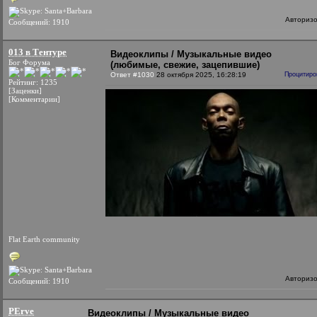
Авториз
Сообщений: 1910
013 в Тентуре
Видеоклипы / Музыкальные видео
Бог Форума
(любимые, свежие, зацепившие)
Ответ #1030
28 октября 2025, 16:28:19
Процитиро
Рейтинг: 1235
[Заценки]
[Комментарии]
Flat Earth community
Авториз
Сообщений: 1910
PErve
Видеоклипы / Музыкальные видео