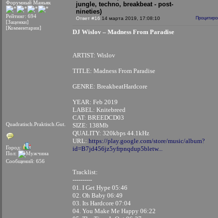
Форумный Маньяк
jungle, techno, breakbeat - post-
nineties)
Рейтинг: 694
Ответ #16
14 марта 2019, 17:08:10
Процитиро
[Заценки]
[Комментарии]
DJ Wislov – Madness From Paradise
ARTIST: Wislo
TITLE: Madness From Paradi
GENRE: BreakbeatHardco
YEAR: Feb 2019
LABEL: Knitebreed
CAT: BREEDCD03
Quadratisch.Praktisch.Gut.
SIZE: 138Mb
QUALITY: 320kbps 44.1kHz
URL:
https://play.google.com/store/music/album?
Город:
id=B7jd456jz5yfrpnqdup5bletw...
Пол:
Сообщений: 656
Tracklist:
----------
01. I Get Hype 05:46
02. Oh Baby 06:49
03. Its Hardcore 07:04
04. You Make Me Happy 06:22