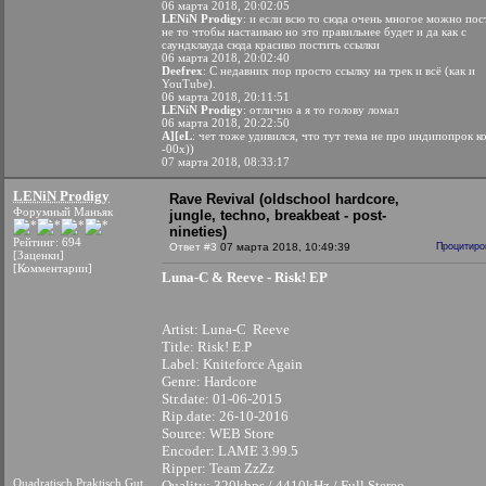
06 марта 2018, 20:02:05
LENiN Prodigy
: и если всю то сюда очень многое можно пос
не то чтобы настаиваю но это правильнее будет и да как с
саундклауда сюда красиво постить ссылки
06 марта 2018, 20:02:40
Deefrex
: С недавних пор просто ссылку на трек и всё (как и
YouTube).
06 марта 2018, 20:11:51
LENiN Prodigy
: отлично а я то голову ломал
06 марта 2018, 20:22:50
A][eL
: чет тоже удивился, что тут тема не про индипопрок к
-00х))
07 марта 2018, 08:33:17
LENiN Prodigy
Rave Revival (oldschool hardcore,
Форумный Маньяк
jungle, techno, breakbeat - post-
nineties)
Рейтинг: 694
Ответ #3
07 марта 2018, 10:49:39
Процитиро
[Заценки]
[Комментарии]
Luna-C & Reeve - Risk! EP
Artist: Luna-C Reeve
Title: Risk! E.P
Label: Kniteforce Again
Genre: Hardcore
Str.date: 01-06-2015
Rip.date: 26-10-2016
Source: WEB Store
Encoder: LAME 3.99.5
Ripper: Team ZzZz
Quadratisch.Praktisch.Gut.
Quality: 320kbps / 4410kHz / Full Stereo