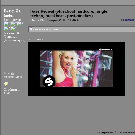
Kariy_Z?
Rave Revival (oldschool hardcore, jungle,
lupkin
techno, breakbeat - post-nineties)
Бог Форума
Ответ #4
07 марта 2018, 11:46:46
Процитиро
сча тока поп рэйв
Рейтинг: 875
[Заценки]
или такое
[Комментарии]
Prodigy
просто класс
Сообщений:
1541
поощрений:
1
|
покарани