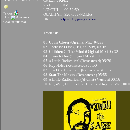
CAT........: KFD24
SIZE.......: 118M
LENGTH.....: 00:50:59
Город:
QUALITY....: 320kbps 44.1kHz
Пол:
URL........:
http://play.google.com
Сообщений: 656
Tracklist:
----------
01. Come Closer (Original Mix) 04:55
02. There Isn't One (Original Mix) 05:16
03. Children Of The Mind (Original Mix) 05:32
04. There Is One (Original Mix) 05:15
05. A Little Radicalical (Remastered) 06:20
06. Hey Noise (Remastered) 05:50
07. The One Time Flow (Remastered) 05:39
08. Start The Movin' (Remastered) 05:55
09. A Little Radicalical (Alternate Version) 06:16
10. No, Wait, There Is One. I Think. (Original Mix) 00: