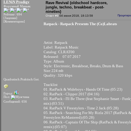
LENiN Prodigy
Rave Revival (oldschool hardcore,
Форумный Маньяк
jungle, techno, breakbeat - post-
nineties)
Рейтинг: 694
Ответ #9
04 июня 2018, 18:13:58
Процитиро
[Заценки]
[Комментарии]
Ratpack - Ratpack Presents The (Co)Labrats
Artist: Ratpack
Label: Ratpack Music
Catalog: CLRAT00
Released: 07.07.2017
Type: Album
Style: Electronic, Breakbeat, Breaks, Drum & Bass
Size:224 mb
Quality: 320 kbps
Quadratisch.Praktisch.Gut.
Tracklist
01. RatPack & Wideboys - Hands Of Time (05:23)
Город:
02. RatPack - Clipper 2017 (04:16)
Пол:
03. RatPack - I'll Be There (feat Stephanie Smart - Funk
Сообщений: 656
mix) (03:51)
04. RatPack V Freestylers - Time 2 Jack (05:28)
05. RatPack - Searching For My Rizla 2017 (RatPack 
Freestylers ReMastered) (05:28)
06. RatPack - Captain Of The Ship (RatPack & Freestyl
remix) (05:07)