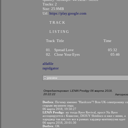
Tracks: 2
Size: 25.9MB
Url:
https://play.google.com
T R A C K
L I S T I N G
Track Title Time
01. Spread Love 05:32
02. Close Your Eyes 05:46
alfafile
rapidgator
preview
Отредактировал: LENiN Prodigy 06 марта 2018,
20:22:22
Авториз
Deefrex
: Почему именно "Hardcore"? Всю UK-электронику с
старым звуанием сюда.
06 марта 2018, 19:50:27
LENiN Prodigy
: ну тогда Rave Revival, прост Nu Rave
ассоциируется с Клаксонс, DIOUY Shitdisco и иже с ними, а
харкдкор так как это все в рамках хардкор-континуума идет
06 марта 2018, 20:01:30
Deefrex
: OK