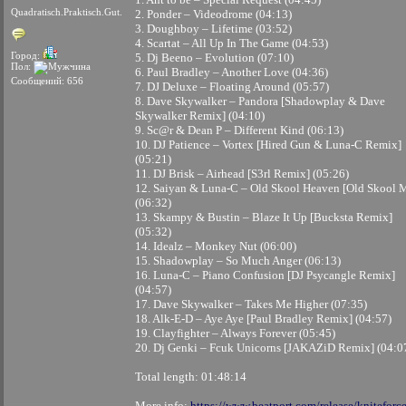
Quadratisch.Praktisch.Gut.
2. Ponder – Videodrome (04:13)
3. Doughboy – Lifetime (03:52)
4. Scartat – All Up In The Game (04:53)
Город:
5. Dj Beeno – Evolution (07:10)
Пол:
6. Paul Bradley – Another Love (04:36)
Сообщений: 656
7. DJ Deluxe – Floating Around (05:57)
8. Dave Skywalker – Pandora [Shadowplay & Dave
Skywalker Remix] (04:10)
9. Sc@r & Dean P – Different Kind (06:13)
10. DJ Patience – Vortex [Hired Gun & Luna-C Remix]
(05:21)
11. DJ Brisk – Airhead [S3rl Remix] (05:26)
12. Saiyan & Luna-C – Old Skool Heaven [Old Skool 
(06:32)
13. Skampy & Bustin – Blaze It Up [Bucksta Remix]
(05:32)
14. Idealz – Monkey Nut (06:00)
15. Shadowplay – So Much Anger (06:13)
16. Luna-C – Piano Confusion [DJ Psycangle Remix]
(04:57)
17. Dave Skywalker – Takes Me Higher (07:35)
18. Alk-E-D – Aye Aye [Paul Bradley Remix] (04:57)
19. Clayfighter – Always Forever (05:45)
20. Dj Genki – Fcuk Unicorns [JAKAZiD Remix] (04:0
Total length: 01:48:14
More info:
https://www.beatport.com/release/kniteforce