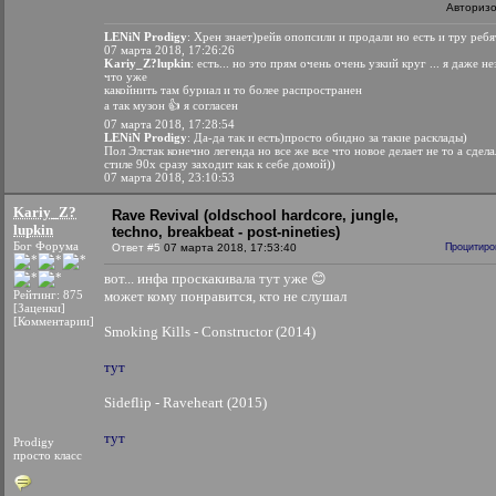
Авториз
LENiN Prodigy
: Хрен знает)рейв опопсили и продали но есть и тру ребя
07 марта 2018, 17:26:26
Kariy_Z?lupkin
: есть... но это прям очень очень узкий круг ... я даже н
что уже
какойнить там буриал и то более распространен
а так музон 👍 я согласен
07 марта 2018, 17:28:54
LENiN Prodigy
: Да-да так и есть)просто обидно за такие расклады)
Пол Элстак конечно легенда но все же все что новое делает не то а сдела
стиле 90х сразу заходит как к себе домой))
07 марта 2018, 23:10:53
Kariy_Z?
Rave Revival (oldschool hardcore, jungle,
lupkin
techno, breakbeat - post-nineties)
Бог Форума
Ответ #5
07 марта 2018, 17:53:40
Процитиро
вот... инфа проскакивала тут уже 😊
Рейтинг: 875
может кому понравится, кто не слушал
[Заценки]
[Комментарии]
Smoking Kills - Constructor (2014)
тут
Sideflip - Raveheart (2015)
тут
Prodigy
просто класс