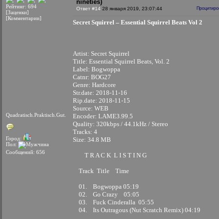
nineties)
Рейтинг: 694
Ответ #14
28 января 2019, 23:07:44
Процитиро
[Заценки]
[Комментарии]
Secret Squirrel – Essential Squirrel Beats Vol 2
Artist: Secret Squirrel
Title: Essential Squirrel Beats, Vol. 2
Label: Bogwoppa
Catnr: BOG27
Genre: Hardcore
Str.date: 2018-11-16
Rip.date: 2018-11-15
Source: WEB
Quadratisch.Praktisch.Gut.
Encoder: LAME3.99.5
Quality: 320kbps / 44.1kHz / Stereo
Tracks: 4
Город:
Size: 34.8 MB
Пол:
Сообщений: 656
T R A C K L I S T I N G
Track Title Time
01. Bogwoppa 05:19
02. Go Crazy 05:05
03. Fuck Cinderalla 05:55
04. Its Outragous (Nut Scratch Remix) 04:19