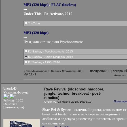
MP3 (320 kbps)
/
FLAC (lossless)
---
Under This - Re-Activate, 2010
YouTube
MP3 (320 kbps)
---
Ну и, конечно же, наш Psychosomatic.
DJ Sashay - Psychosomatic, 2015
DJ Sashay - Amen Kingdom, 2016
DJ Sashay - 1993, 2016
поощрений:
1
|
покарани
Отредактировал: Deefrex 03 марта 2018,
00:02:43
Авториз
break-D
Rave Revival (oldschool hardcore,
Участник Форума
jungle, techno, breakbeat - post-
nineties)
Рейтинг: 1002
Ответ #1
03 марта 2018, 10:06:10
Процитиро
[Заценки]
[Комментарии]
Shar-Pei & Systec
- отличный проект, в том самом ст
breakbeat hardcore, но в то же время мелодичный,
любителям олдскула рекомендую поискать их треки 
ознакомиться.