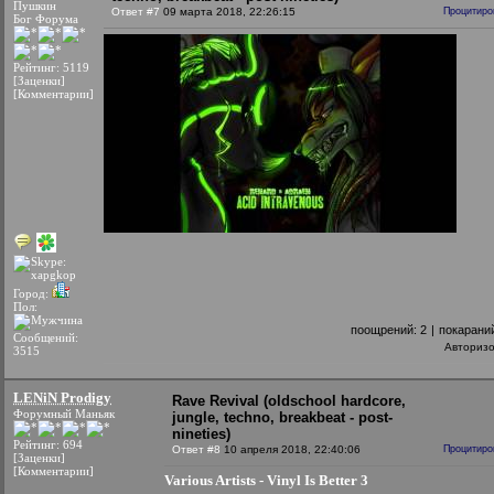
Пушкин
Ответ #7
09 марта 2018, 22:26:15
Процитиро
Бог Форума
Рейтинг: 5119
[Заценки]
[Комментарии]
Город:
Пол:
поощрений:
2
|
покарани
Сообщений:
Авториз
3515
LENiN Prodigy
Rave Revival (oldschool hardcore,
Форумный Маньяк
jungle, techno, breakbeat - post-
nineties)
Рейтинг: 694
Ответ #8
10 апреля 2018, 22:40:06
Процитиро
[Заценки]
[Комментарии]
Various Artists - Vinyl Is Better 3