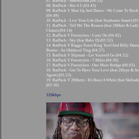
07. RatPack - SmoothJam (04:55)
08. RatPack - Hot 4 U (03:43)
09. RatPack V Shut Up And Dance - We Come To Rock
(04:49)
10. RatPack - Live Your Life (feat Stephanie Smart) (05
11. RatPack - Tell Me The Reason (feat 28Hutz & Lady
Chann) (04:14)
12. RatPack V Freestylers - Carry On (04:42)
13. RatPack - Sky (feat Baby D) (05:52)
14. RatPack V Ragga Twins/King Yoof And Billy Dani
Bunter - An Oldskool Ting (04:37)
15. RatPack V Slipmatt - Let Yourself Go (04:52)
16. RatPack V Freestylers - 7 Miles (04:30)
17. RatPack V Freestylers - One More Bridge (06:03)
18. RatPack - Got To Have Your Love (feat 2Hype & Se
Agent) (05:23)
19. RatPack V 28Hurtz - It's Been A While (feat Skibad
(03:36)
320kbps