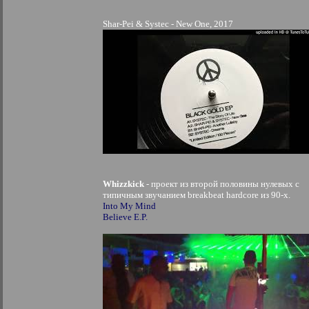
Shar​-​Pei & Systec - New One, 2017
Whizzkick
- проект из второй половины нулевых с
типичным звучанием breakbeat hardcore из 90-х.
Into My Mind
Believe E.P.