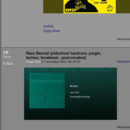
yadisk
zippyshare
Авториз
FB
Rave Revival (oldschool hardcore, jungle,
Гость
techno, breakbeat - post-nineties)
Ответ #12
27 сентября 2018, 09:25:50
Процитиро
E-Mail
Авториз