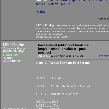
radio-all-stars-vol-1/2322...
yadisk
Авториз
LENiN Prodigy
: довольно интересный и разнообразный рели
получился, есть классическое найтфорс звучание, несколько
треков ближе к днб даже чуть с пендулятиной и традиционн
прямобитный юкей хк
03 августа 2018, 15:12:59
LENiN Prodigy
Rave Revival (oldschool hardcore,
Форумный Маньяк
jungle, techno, breakbeat - post-
nineties)
Рейтинг: 694
Ответ #11
22 сентября 2018, 17:27:21
Процитиро
[Заценки]
[Комментарии]
Luna-C - Wonko The Sane Part Second
ARTIST.....: Luna
TITLE......: Wonko The Sane Part Sec
GENRE......:Breakbeat Hardco
YEAR.......: 2018
LABEL......: N/A
Quadratisch.Praktisch.Gut.