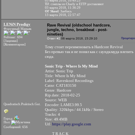
03 марта 2018, 10:49:23
TJ
: сэмплы из Charly и EITP доставляют
03 марта 2018, 11:36:29
Ol' Skool
: Заебись
13 марта 2018, 22:57:47
LENiN Prodigy
Rave Revival (oldschool hardcore,
Форумный Маньяк
jungle, techno, breakbeat - post-
nineties)
Рейтинг: 694
Ответ #2
06 марта 2018, 15:29:10
Процитиро
[Заценки]
[Комментарии]
Тему стоит переименовать в Hardcore Revival
Без превью так и не понял как с саундклауда влепить
сюда.
Sonic Trip - Where Is My Mind
Artist: Sonic Trip
Title: Where Is My Mind
Label: Raveskool Recordings
Catnr: CAT183150
Genre: Hardcore
Rip.date: 2018-02-25
Source: WEB
Quadratisch.Praktisch.Gut.
Encoder: LAME3.99.5
Quality: 320kbps / 44.1kHz / Stereo
Tracks: 4
Город:
Size: 49.4MB
Пол:
Url:
https://play.google.com
Сообщений: 656
T R A C K