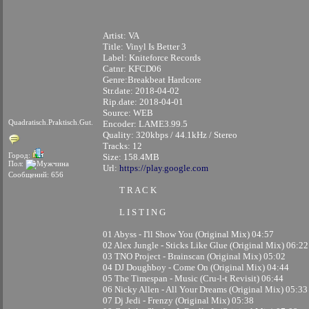
Artist: VA
Title: Vinyl Is Better 3
Label: Kniteforce Records
Catnr: KFCD06
Genre:Breakbeat Hardcore
Str.date: 2018-04-02
Rip.date: 2018-04-01
Source: WEB
Quadratisch.Praktisch.Gut.
Encoder: LAME3.99.5
Quality: 320kbps / 44.1kHz / Stereo
Tracks: 12
Город:
Size: 158.4MB
Пол:
Url:
https://play.google.com
Сообщений: 656
T R A C K
L I S T I N G
01 Abyss - I'll Show You (Original Mix) 04:57
02 Alex Jungle - Sticks Like Glue (Original Mix) 06:22
03 TNO Project - Brainscan (Original Mix) 05:02
04 DJ Doughboy - Come On (Original Mix) 04:44
05 The Timespan - Music (Cru-l-t Revisit) 06:44
06 Nicky Allen - All Your Dreams (Original Mix) 05:33
07 Dj Jedi - Frenzy (Original Mix) 05:38