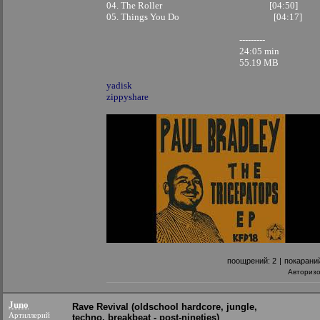
04. The Roller [04:50]
05. Things You Do [04:17]
---------
24:05 min
55.19 MB
yadisk
zippyshare
поощрений:
2
|
покарани
Авториз
Juno
Rave Revival (oldschool hardcore, jungle,
Артиллерий
techno, breakbeat - post-nineties)