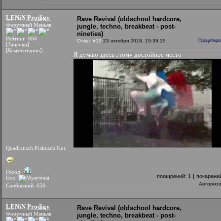
LENiN Prodigy
Rave Revival (oldschool hardcore,
Форумный Маньяк
jungle, techno, breakbeat - post-
nineties)
Рейтинг: 694
Ответ #13
23 октября 2018, 15:39:35
Процитиро
[Заценки]
[Комментарии]
Я думаю здесь этому достойное место
Quadratisch.Praktisch.Gut.
Город:
поощрений:
1
|
покарани
Пол:
Авториз
Сообщений: 656
LENiN Prodigy
Rave Revival (oldschool hardcore,
Форумный Маньяк
jungle, techno, breakbeat - post-