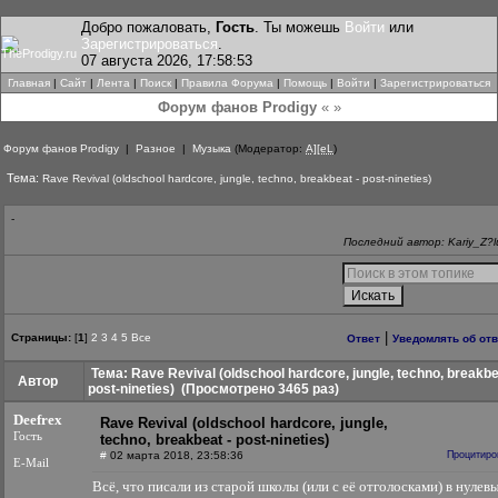
Добро пожаловать,
Гость
. Ты можешь
Войти
или
Зарегистрироваться
.
07 августа 2026, 17:58:53
Главная
|
Сайт
|
Лента
|
Поиск
|
Правила Форума
|
Помощь
|
Войти
|
Зарегистрироваться
Форум фанов Prodigy
« »
Форум фанов Prodigy
|
Разное
|
Музыка
(Модератор:
A][eL
)
Тема:
Rave Revival (oldschool hardcore, jungle, techno, breakbeat - post-nineties)
-
Последний автор: Kariy_Z?l
|
Страницы:
[
1
]
2
3
4
5
Все
Ответ
Уведомлять об от
Тема: Rave Revival (oldschool hardcore, jungle, techno, breakbe
Автор
post-nineties)
(Просмотрено 3465 раз)
Deefrex
Rave Revival (oldschool hardcore, jungle,
Гость
techno, breakbeat - post-nineties)
#
02 марта 2018, 23:58:36
Процитиро
E-Mail
Всё, что писали из старой школы (или с её отголосками) в нулев