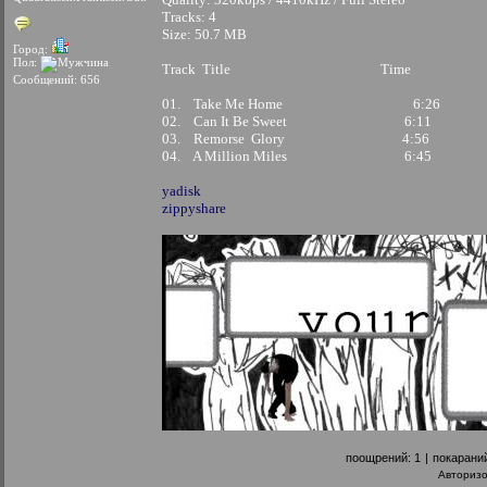
Tracks: 4
Size: 50.7 MB
Город:
Пол:
Track Title Time
Сообщений: 656
01. Take Me Home 6:26
02. Can It Be Sweet 6:11
03. Remorse Glory 4:56
04. A Million Miles 6:45
yadisk
zippyshare
поощрений:
1
|
покарани
Авториз