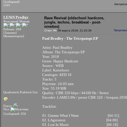
Сообщений:
Авториз
1541
LENiN Prodigy
Rave Revival (oldschool hardcore,
Форумный Маньяк
jungle, techno, breakbeat - post-
nineties)
Рейтинг: 694
Ответ #6
09 марта 2018, 21:20:39
Процитиро
[Заценки]
[Комментарии]
Paul Bradley - The Tricepatops EP
Artist: Paul Bradley
Album: The Tricepatops EP
Year: 2018
Genre: Happy Hardcore
Source : WEB
Label: Kniteforce
Catalognr: KFD 18
Tracks: 5
Playtime: 24:05 min
Size: 55.19 MB
Quadratisch.Praktisch.Gut.
Quality: CBR 320 kbps / 44100 Hz / Stereo
Encoder: LAME3.99r / preset CBR 320 / lowpass 205
Город:
Tracklist:
Пол:
Сообщений: 656
01. Gimme What I Want [04:31]
02. LAgression [04:09]
03. Lost In Music [06:18]