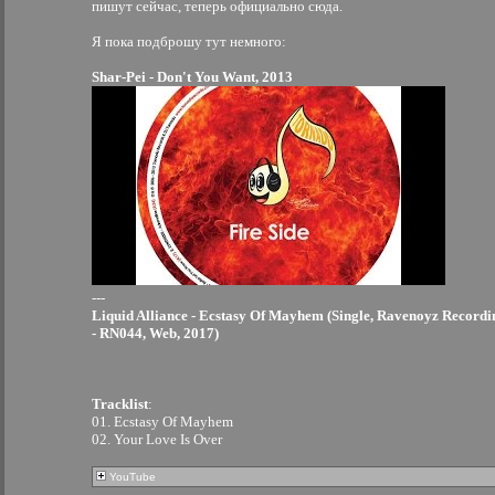
пишут сейчас, теперь официально сюда.
Я пока подброшу тут немного:
Shar-Pei - Don't You Want, 2013
---
Liquid Alliance - Ecstasy Of Mayhem (Single, Ravenoyz Recordi
- RN044, Web, 2017)
Tracklist
:
01. Ecstasy Of Mayhem
02. Your Love Is Over
YouTube