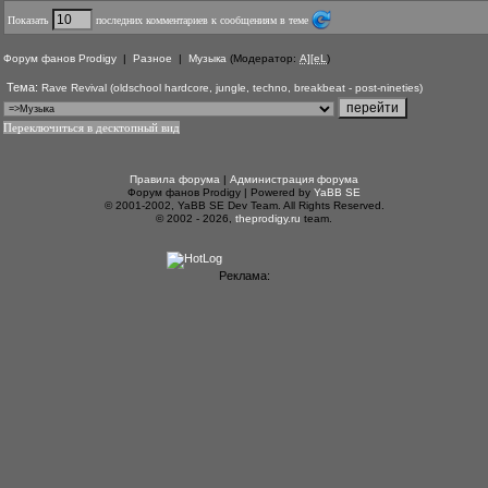
Показать
последних комментариев к сообщениям в теме
Форум фанов Prodigy
|
Разное
|
Музыка
(Модератор:
A][eL
)
Тема:
Rave Revival (oldschool hardcore, jungle, techno, breakbeat - post-nineties)
Переключиться в десктопный вид
Правила форума
|
Администрация форума
Форум фанов Prodigy | Powered by
YaBB SE
© 2001-2002, YaBB SE Dev Team. All Rights Reserved.
© 2002 - 2026,
theprodigy.ru
team.
Реклама: