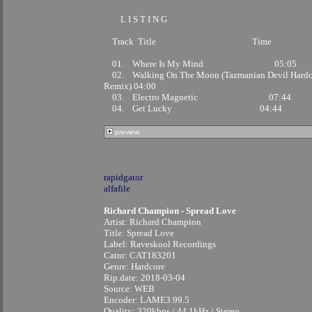
L I S T I N G
Track Title Time
01. Where Is My Mind 05:05
02. Walking On The Moon (Tazmanian Devil Hardc
Remix) 04:00
03. Electro Magnetic 07:44
04. Get Lucky 04:44
preview
rapidgator
alfafile
Richard Champion - Spread Love
Artist: Richard Champion
Title: Spread Love
Label: Raveskool Recordings
Catnr: CAT183201
Genre: Hardcore
Rip.date: 2018-03-04
Source: WEB
Encoder: LAME3.99.5
Quality: 320kbps / 44.1kHz / Stereo