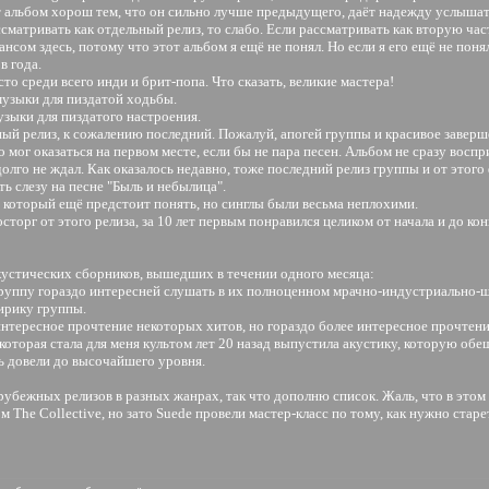
Этот альбом хорош тем, что он сильно лучше предыдущего, даёт надежду услыша
рассматривать как отдельный релиз, то слабо. Если рассматривать как вторую ча
ансом здесь, потому что этот альбом я ещё не понял. Но если я его ещё не поня
в года.
сто среди всего инди и брит-попа. Что сказать, великие мастера!
 музыки для пиздатой ходьбы.
музыки для пиздатого настроения.
ый релиз, к сожалению последний. Пожалуй, апогей группы и красивое заверш
ко мог оказаться на первом месте, если бы не пара песен. Альбом не сразу вос
 долго не ждал. Как оказалось недавно, тоже последний релиз группы и от этого
ть слезу на песне "Быль и небылица".
ом, который ещё предстоит понять, но синглы были весьма неплохими.
сторг от этого релиза, за 10 лет первым понравился целиком от начала и до 
акустических сборников, вышедших в течении одного месяца:
 группу гораздо интересней слушать в их полноценном мрачно-индустриально-
ирику группы.
интересное прочтение некоторых хитов, но гораздо более интересное прочтени
которая стала для меня культом лет 20 назад выпустила акустику, которую обеща
ь довели до высочайшего уровня.
убежных релизов в разных жанрах, так что дополню список. Жаль, что в этом
The Collective, но зато Suede провели мастер-класс по тому, как нужно старе