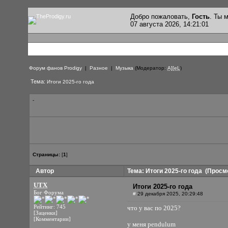
Добро пожаловать,
Гость
. Ты
07 августа 2026, 14:21:01
Форум фанов Prodigy
|
Разное
|
Музыка
(Модератор:
A][eL
)
Тема:
Итоги 2025-го года
-
Страницы:
[
1
]
Автор
Тема: Итоги 2025-го года
(Просмо
UTX
Итоги 2025-го года
Бог Форума
#
29 декабря 2025, 20:29:48
Рейтинг: 745
что у вас по 2025?
[Заценки]
[Комментарии]
у меня pendulum