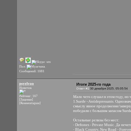
Пол:
Сообщений: 1081
psyelvoo
Итоги 2025-го года
Новичок
Ответ #1
30 декабря 2025, 05:05:54
Рейтинг: 167
Мало чего слушал в этом году, но 
[Заценки]
1.Suede - Antidepressants. Однозн
[Комментарии]
смыслу явное продолжение/завершен
победили с большим запасом Suede.
Остальные релизы без мест:
- Deftones - Private Music. Да нечег
- Black Country, New Road - Forev