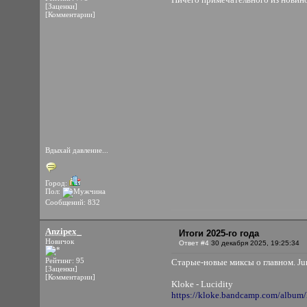
[Заценки]
[Комментарии]
Вдыхай давление...
Город:
Пол:
Сообщений: 832
Anzipex_
Итоги 2025-го года
Новичок
Ответ #4
30 декабря 2025, 19:25:34
Рейтинг: 95
Старые‑новые миксы о главном. Jun
[Заценки]
[Комментарии]
Kloke - Lucidity
https://kloke.bandcamp.com/album/