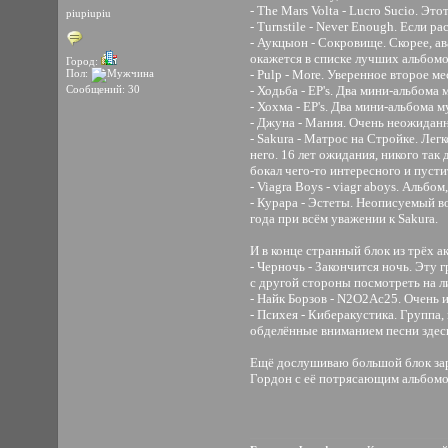
- The Mars Volta - Lucro Sucio. 
piupiupiu
- Turnstile - Never Enough. Если 
- Аукцыон - Сокровище. Скорее, ав
окажется в списке лучших альбомо
Город:
Пол:
- Pulp - More. Уверенное второе ме
Сообщений: 30
- Ходьба - EP's. Два мини-альбома
- Хохма - EP's. Два мини-альбома 
- Джуна - Мания. Очень неожиданн
- Sakura - Матрос на Стройке. Лег
него. 16 лет ожидания, никого так
бокал чего-то интересного и пусти
- Viagra Boys - viagr aboys. Альб
- Курара - Эстеты. Неописуемый во
года при всём уважении к Sakura.
И в конце странный блок из трёх 
- Черночь - Закончится ночь. Эту
с другой стороны посмотреть на л
- Найк Борзов - N2O2Ac25. Очень 
- Психея - Киберакустика. Группа, 
обделённые вниманием песни здес
Ещё дослушиваю большой блок зар
Гордон с её потрясающим альбомом 