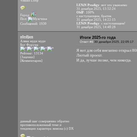
Visuals Loop
LENiN Prodigy
: вот это уважаемо
31 декабря 2025, 13:52:24
OldF
: 100%
Город:
с наступающим, братик
Пол:
31 декабря 2025, 14:22:15
LENiN Prodigy
: с наступающим!
Сообщений: 1930
31 декабря 2025, 14:48:28
oledjan
Итоги 2025-го года
Аляки муди муди
Ответ #6
30 декабря 2025, 22:05:17
Бог Форума
Я вот для себя внезапно открыл 808
Рейтинг: 13134
Лютый проект.
[Заценки]
И да, лучше позже, чем никогда.
[Комментарии]
данный шаг совершенно обратно
противоположенный теме и
тенденции характера лимона (с) DX