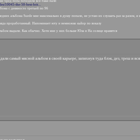
йне бред попа победили всё-таки палп
ides/10045-the-50-best-brit...
бома с девяносто третьей по 96
следних альбома Suede мне максимально в душу попали, не устаю их слушать раз за разом, и 
авда проработанный. Напоминает юту и немножко кьйор по вокалу
ьбом выдали. Как обычно. Хотя мне у них больше Юла и На солнце нравятся
ыдали самый мясной альбом в своей карьере, запихнув туда блэк, дез, треш и вс
ок не услышал.