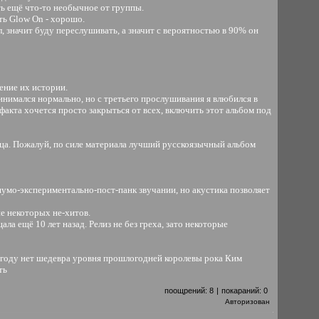
ть ещё что-то необычное от группы.
сть Glow On - хорошо.
л, значит буду переслушивать, а значит с вероятностью в 90% он
ение их истории.
принимался нормально, но с третьего прослушивания я влюбился в
 факта хочется просто закрыться от всех, включить этот альбом под
конца. Пожалуй, по силе материала лучший русскоязычный альбом
шумо-экспериментально-пост-панк звучании, но акустика позволяет
е некоторых не-хитов.
ла ещё 10 лет назад. Релиз не без греха, зато некоторые
 году нет шедевра уровня прошлогодней королевы рока Ким
ть
поощрений:
8
|
покараний:
0
Авторизован