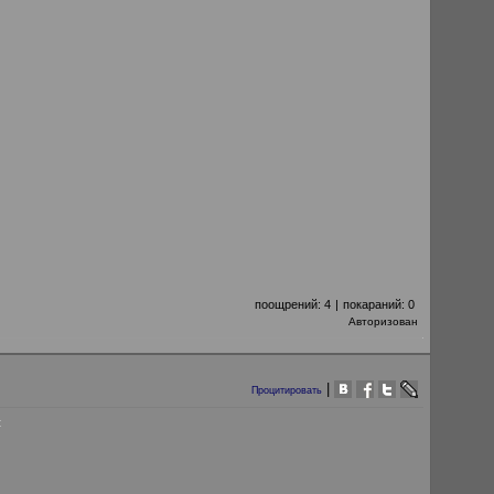
поощрений:
4
|
покараний:
0
Авторизован
|
Процитировать
: