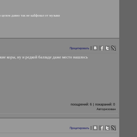
в целом давно так не кайфовал от музыки
|
Процитировать
якие коры, ну и редкой балладе даже место нашлось
поощрений:
6
|
покараний:
0
Авторизован
|
Процитировать