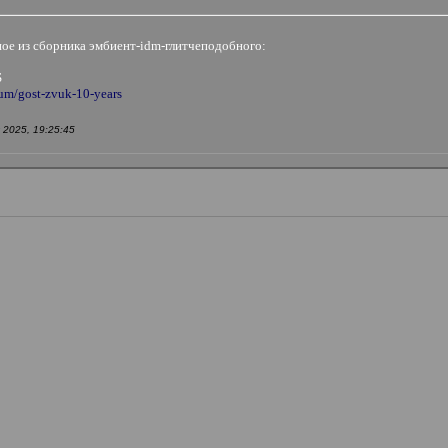
ное из сборника эмбиент-idm-глитчеподобного:
S
um/gost-zvuk-10-years
2025, 19:25:45