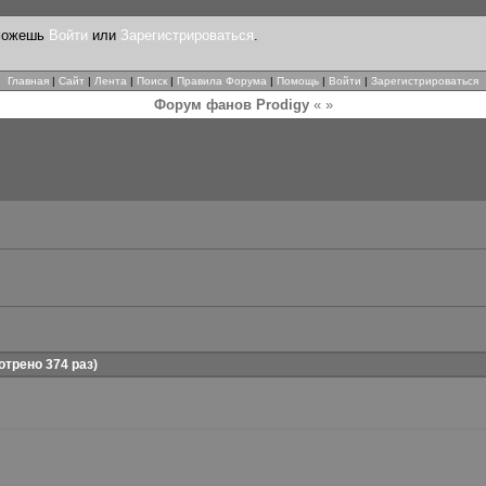
 можешь
Войти
или
Зарегистрироваться
.
Главная
|
Сайт
|
Лента
|
Поиск
|
Правила Форума
|
Помощь
|
Войти
|
Зарегистрироваться
Форум фанов Prodigy
« »
трено 374 раз)