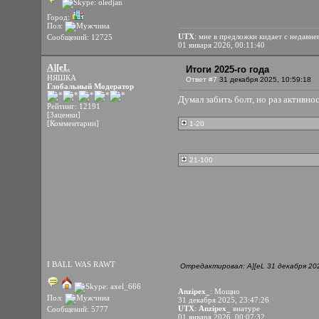
Город:
Пол:
UTX
: мне в предложки кидает с недавне
Сообщений: 12725
01 января 2026, 00:11:40
A][eL
Итоги 2025-го года
НЯШКА
Ответ #7
31 декабря 2025, 10:59:18
Глобальный Модератор
Думал забить болт, но раз активно
Рейтинг: 12191
[Заценки]
[Комментарии]
1-20
21-100
I BALL WAS RAWT
Отредактировал: A][eL 31 декабря 202
Anzipex_
: Мощно
Пол:
31 декабря 2025, 23:47:26
UTX
:
Anzipex_
внатуре
Сообщений: 5777
01 января 2026, 00:07:32