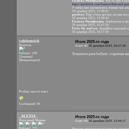
Госпожа Филифьонка
: Как по мне в во
https://pitchfork.com/features/lists-and-gu
У свейд мне запомнились первые три аль
30 декабря 2025, 13:49:01
psyelvoo
: Pulp очень крутые, но два по
30 декабря 2025, 13:59:43
Госпожа Филифьонка
: Альбомчик и пр
30 декабря 2025, 15:47:56
Forty-Six and two
: АукцЫон хороший ал
30 декабря 2025, 16:17:50
vafolomeich
Итоги 2025-го года
Новичок
Ответ #2
30 декабря 2025, 06:47:39
Рейтинг: 109
Testament-para bellum. старички в
[Заценки]
[Комментарии]
Prodigy просто класс
Сообщений: 94
_ALEX54_
Итоги 2025-го года
Форумный Маньяк
Ответ #3
30 декабря 2025, 13:49:17
Рейтинг: 775
Ничего примечательного из новин