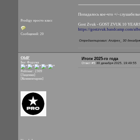
Попадалось кое-что +/- слушабель
Prodigy просто класс
Gost Zvuk - GOST ZVUK 10 YEAR
https://gostzvuk.bandcamp.com/alb
Сообщений: 20
Отредактировал: Anzipex_ 30 декабря 
OldF
Итоги 2025-го года
Бог Форума
Ответ #5
30 декабря 2025, 19:49:55
Рейтинг: 2309
[Заценки]
[Комментарии]