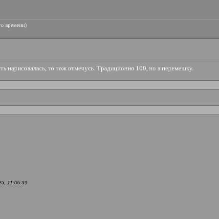
го времени)
сть нарисовалась, то тож отмечусь. Традиционно 100, но в перемешку.
5, 11:06:39