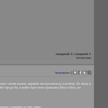
поощрений:
5
|
покараний:
0
Авторизован
|
Процитировать
ожает своим звуком, лирикой, настроением да и вообще. По звуку и
от вроде бы, в войне брит-попа сражались Blur и Oasis, но
иданно услышить от них такое.