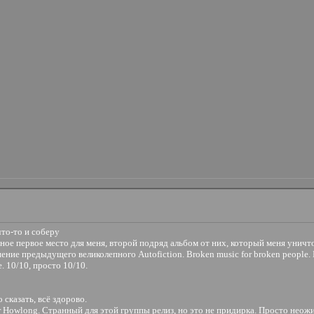
что-то и соберу
ачное первое место для меня, второй подряд альбом от них, который меня уничт
ие предыдущего великолепного Autofiction. Broken music for broken people. В
 10/10, просто 10/10.
о сказать, всё здорово.
er Howlong. Странный для этой группы релиз, но это не придирка. Просто неож