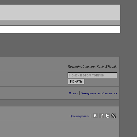
Последний автор: Kariy_Z?lupkin
|
Ответ
Уведомлять об ответах
|
Процитировать