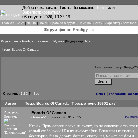
Добро пожаловать,
Гость
. Ты можешь
Войти
или
Зарегистрироваться
.
08 августа 2026, 19:32:16
Главная
|
Сайт
|
Лента
|
Поиск
|
Правила Форума
|
Помощь
|
Войти
|
Зарегистрироваться
Форум фанов Prodigy
« »
Форум фанов Prodigy
|
Разное
|
Музыка
(Модератор:
A][eL
)
Тема:
Boards Of Canada
-
Последний автор: Kariy_Z?l
|
Страницы:
1
2
3
[
4
]
Все
Ответ
Уведомлять об от
Автор
Тема: Boards Of Canada
(Просмотрено 19901 раз)
Anzipex_
Boards Of Canada
Новичок
Ответ #51
30 мая 2026, 01:25:35
Процитиро
Рейтинг: 95
Итс ок. Прям совсем плохо не скажу, но по совокупности это 
[Заценки]
самый слабенький LP в их дискографии. Рекламная кампания,
[Комментарии]
бесспорно, была 'дорого-богато', спору нет, может, альбом и