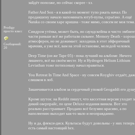
зайдёт попозже, но сейчас скорее - хз.
Father And Son - я в какой-то момент тупо ржать начал. По
продакшену начало напоминать ютуб-пупы, серьёзно. А ещё
Naraka со своим харе кришна - тоже мимо, совсем не моя тема.
Prodigy
просто класс
Синдром утёнка, может быть, но саундскейпы и чисто эмбиен
части раньше всё же работали сильнее. Memory Death - хорош
атмосферен, но не дожимает: заходишь в этот эйфоричный
Сообщений:
мрачняк, а уже всё, вам на этой остановке, молодой человек.
20
Deep Time (он же Tape 05) - пока лучший на альбоме. Ничего
лишнего, всё на своём месте. Ну и Hydrogen Helium Lithium
Leviathan тоже потихоньку начал нравиться.
You Retreat In Time And Space - ну совсем Roygbiv отдаёт, да
слишком в лоб.
Заканчивается альбом за сердечный упокой Geogaddi его душу
Кроме шуток: на Reddit пишут, что кассетная версия уходит з
дикий оверпрайс, по цене Deluxe-издания винила. Вот это
реально расстраивает. Продано всё безумно красиво, а по
наполнению выходит как-то мало и неоправданно.
Ну и да, флекси-диск. Культасы будут довольны - у них теперь
есть самый настоящий hex.