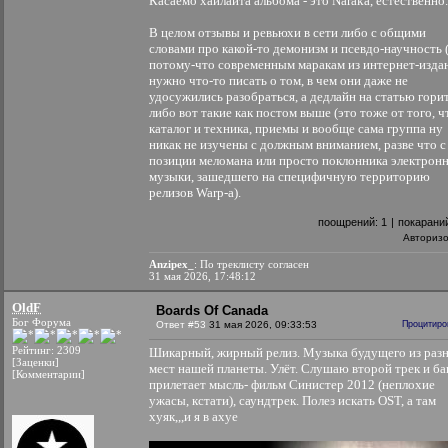
Касаемо хайлайта альбома - это Naraka, естественно.
В целом отзывы и ревьюхи в сети либо с общими
словами про какой-то демонизм и псевдо-научность 
потому-что современным маракам из интернет-изда
нужно что-то писать о том, в чем они даже не
удосужились разобраться, а дедлайн на статью горит
либо вот такие как постом выше (это тоже от того, ч
каталог и техника, приемы и вообще сама группа ну
никак не изучены с должным вниманием, разве что с
позиции меломана или просто поклонника электрон
музыки, зашедшего на специфичную территорию
релизов Warp-а).
поощрений:
1
|
покарани
Авториз
Anzipex_
: По треклисту согласен
31 мая 2026, 17:48:12
OldF
Boards Of Canada
Бог Форума
Ответ #53
31 мая 2026, 09:33:53
Процитиро
Рейтинг: 2309
Шикарный, жирный релиз. Музыка будущего из раз
[Заценки]
мест нашей планеты. Улёт. Слушаю второй трек и ба
[Комментарии]
прилетает мысль- фильм Синистер 2012 (неплохие
ужасы, кстати), саундтрек. Полез искать OST, а там
хуяк,,,и я в ахуе