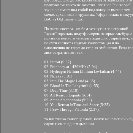
которое дошло до нас кассетными отголосками. Это
практически никто не заметил - плотное "синтовое"
звучание имеет под собой подложку из именно тех
самых архаичных и трушных, "сферических в вакуу
BoC из Old Tunes и Ко.
По части состава - альбом затянут из-за ненужной
"пачки" коротких полу-филлеров, которые как-будто
призваны немного умаслить ждавших старый звук, н
по сути являются нудным балластом, да и по
наполнению не тянут до старых эмбиентов. Если тре
лист сократить вот так:
01. Introit (0:37)
02. Prophecy at 1420MHz (5:04)
03. Hydrogen Helium Lithium Leviathan (4:44)
04. Naraka (5:01)
05. Into The Magic Land (4:35)
06. Blood In The Labyrinth (4:55)
07. Deep Time (3:18)
08. All Reason Departs (6:14)
09. Arena Americanada (5:22)
10. You Retreat InTime and Space (5:25)
11. I Saw Through Platonia (2:37)
то пластинка станет цельной, почти монолитной и б
слушаться на одном дыхании.