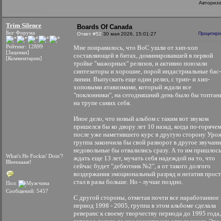
Авториз
Trim Silence
Boards Of Canada
Бог Форума
Ответ #52
30 мая 2026, 15:01:27
Процитиро
Рейтинг: 12899
Мне понравилось, что BoC ушли от хип-хоп
[Заценки]
составляющей в битах, доминировавшей в первой
[Комментарии]
тройке "мажорных" релизов, и активно поюзали
синтезаторы и хорошие, порой индастриальные бас-
линии. Выпускать еще один релиз, с трип- и хип-
хоповыми атавизмами, который ждали все
"поклонники", на сегодняшний день было бы топтан
на трупе самих себя.
Иное дело, что новый альбом с таким вот звуком
пришелся бы ко двору лет 10 назад, когда по-горячем
после уже наметившего курс в другую сторону Урож
группа закончила бы свой разворот в другое звучани
недовольные бы отвалились сразу. А то им пришлос
What's He Fockin' Doin'?
ждать еще 13 лет, мучать себя надеждой на то, что
Bleeeaaaat!
сейчас будет "дебютник №2", а от такого долгого
воздержания эмоциональный разряд и негатив прос
стал в разы больше. Но - лучше поздно.
Пол:
Сообщений: 5457
С другой стороны, отметая почти все наработанное 
период 1998 - 2005, группа в этом альбоме сделала
реверанс к своему творчеству периода до 1995 года,