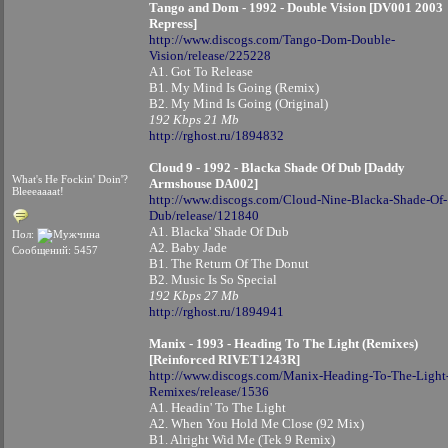
Tango and Dom - 1992 - Double Vision [DV001 2003
Repress]
http://www.discogs.com/Tango-Dom-Double-
Vision/release/225228
A1. Got To Release
B1. My Mind Is Going (Remix)
B2. My Mind Is Going (Original)
192 Kbps 21 Mb
http://rghost.ru/1894832
Cloud 9 - 1992 - Blacka Shade Of Dub [Daddy
What's He Fockin' Doin'?
Armshouse DA002]
Bleeeaaaat!
http://www.discogs.com/Cloud-Nine-Blacka-Shade-Of-
Dub/release/121840
A1. Blacka' Shade Of Dub
Пол:
A2. Baby Jade
Сообщений: 5457
B1. The Return Of The Donut
B2. Music Is So Special
192 Kbps 27 Mb
http://rghost.ru/1894941
Manix - 1993 - Heading To The Light (Remixes)
[Reinforced RIVET1243R]
http://www.discogs.com/Manix-Heading-To-The-Light
Remixes/release/1536
A1. Headin' To The Light
A2. When You Hold Me Close (92 Mix)
B1. Alright Wid Me (Tek 9 Remix)