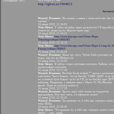
Сообщений: 5457
http://rghost.ru/1904823
Авториз
Wanted_Drummer
: Не помню, в каком у меня качестве, так ч
скачаю.
16 июня 2010, 21:14:05
Trim Silence
: У тебя случайно таких релизов нет? Я задолбалс
искать их, везде пусто. Короче такие ищу:
16 июня 2010, 21:16:12
Trim Silence
:
http://www.discogs.com/Urban-Hype-
Teknologi/release/1666582
16 июня 2010, 21:16:15
Trim Silence
:
http://www.discogs.com/Urban-Hype-Living-In-A
Fantasy/release/349063
16 июня 2010, 21:16:24
Wanted_Drummer
: Ыыы, нет, нету. Урбан Хайп дотошно не
искал, как тех же Шейдов )))
16 июня 2010, 22:16:43
Trim Silence
: Я сейчас созрел дотошно поискать Хайпов, хоч
дискографию допилить
16 июня 2010, 22:17:26
Wanted_Drummer
: Вообще бесят всякие 7'' эдиты с маленьки
пластинок. Часто бывает, что на бисайд ТОЖЕ ЭДИТ, если эд
на головной трек бывает часто на CD, то на бисайд эдит ХЕР
найдешь. Например, у шейдов такое с Dance To The Rhythm
вроде. Даже не пытался искать ((
16 июня 2010, 22:17:59
Wanted_Drummer
: Круто, надо тебе тожде на торрентах
выкладывать. Или мне слить, а я оформлю может.
16 июня 2010, 22:18:25
Wanted_Drummer
: Ты прикинь че, я тебе щас сюрприз залью
тему Моби.
16 июня 2010, 22:18:45
Trim Silence
: "Ты прикинь че, я тебе щас сюрприз залью в тем
Моби." - хых, давай