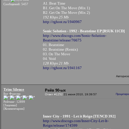
A1. Beat Time
Сообщений: 5457
B1. Get On The Move (Mix 1)
B2. Get On The Move (Mix 2)
192 Kbps 25 Mb
http://rghost.ru/1940967
Sonic Solution - 1992 - Beatstime EP [RSUK 11CD]
http://www.discogs.com/Sonic-Solution-
Beatstime/release/76675
01. Beatstime
02. Beatstime (Remix)
03. On The Move
04. Void
128 Kbps 21 Mb
http://rghost.ru/1941167
Авториз
Trim Silence
Рейв 90-ых
Бог Форума
Ответ #1252
21 июня 2010, 19:39:57
Процитиро
Рейтинг: 12899
[Заценки]
[Комментарии]
Inner City - 1991 - Let it Reign [TENCD 392]
http://www.discogs.com/Inner-City-Let-It-
Reign/release/174599