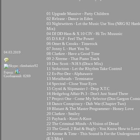
01 Upgrade Massive - Party Children
02 Release - Dance in Eden
03 Nightwriters - Let the Music Use You (NRG 92 Hard
Mix)
04 DJ DD Hass & X 10 CIV - Hi Tec Muuusic
05 D.S.K.F - Feel The Power
06 Omer & Crooks - Timerock
07 Jonny L - Hurt You So
04.03.2019
08 Clarkee - Have a Good Time
09 2-Xtreme - That Piano Track
10 Doc Scott - N.H.S (Disco Mix)
11 Seduction - Let the Rhythm Take Control
Город:
12 Es-Pee-Dee - Alphawave
Сообщений: 8269
13 Metalheads - Terminator
14 Spectral - Close Your Eyes
15 Crystl & Slipmaster J - Drop X.T.C
16 Hedgehog Affair Pt.3 - Don't Just Stand There
17 Project One - Come My Selector (Don Gargon Comi
18 Dance Conspiracy - Dub War (Chapter Two)
19 Blatant & The Master Programmer - Honey Love
20 Clarkee - Smiley
21 Payback - Koot-A-Koot
22 The Criminal Minds - A Vision of Dread
23 The Good, 2 Bad & Hugly - You Know How to Lov
24 Krome & Time - This Sound Is For the Underground
(E.5 Mix)