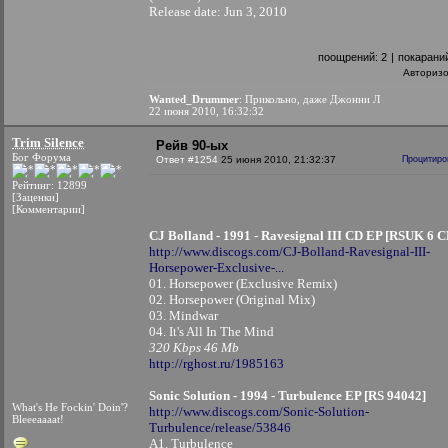
Release date: Jun 3, 2010
поощрений:
2
|
покарани
Авториз
Wanted_Drummer
: Прикольно, даже Джонни Л
22 июня 2010, 16:32:32
Trim Silence
Рейв 90-ых
Бог Форума
Ответ #1254
25 июня 2010, 21:32:37
Процитиро
Рейтинг: 12899
[Заценки]
[Комментарии]
CJ Bolland - 1991 - Ravesignal III CD EP [RSUK 6 C
http://www.discogs.com/CJ-Bolland-Ravesignal-III-
Horsepower-Exclusive-...
01. Horsepower (Exclusive Remix)
02. Horsepower (Original Mix)
03. Mindwar
04. It's All In The Mind
320 Kbps 46 Mb
http://rghost.ru/1985163
Sonic Solution - 1994 - Turbulence EP [RS 94042]
What's He Fockin' Doin'?
http://www.discogs.com/Sonic-Solution-
Bleeeaaaat!
Turbulence/release/53846
A1. Turbulence