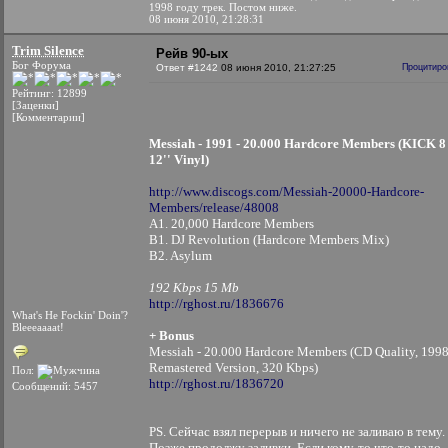
1998 году трек. Постом ниже.
08 июня 2010, 21:28:31
Trim Silence
Рейв 90-ых
Бог Форума
Ответ #1242
08 июня 2010, 21:27:25
Процитиро
Рейтинг: 12899
[Заценки]
[Комментарии]
Messiah - 1991 - 20.000 Hardcore Members (KICK 8
12'' Vinyl)
http://www.discogs.com/Messiah-20000-Hardcore-
Members/release/48008
A1. 20,000 Hardcore Members
B1. DJ Revolution (Hardcore Members Mix)
B2. Asylum
192 Kbps 15 Mb
http://rghost.ru/1836676
What's He Fockin' Doin'?
Bleeeaaaat!
+ Bonus
Messiah - 20.000 Hardcore Members (CD Quality, 199
Remastered Version, 320 Kbps)
Пол:
http://rghost.ru/1836720
Сообщений: 5457
PS. Сейчас взял перерыв и ничего не заливаю в тему.
Позже продолжу заливки. Если кому-то что-то надо