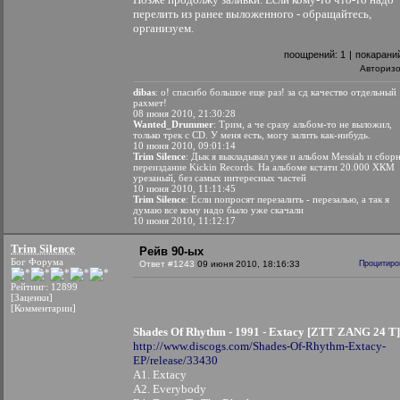
перелить из ранее выложенного - обращайтесь,
организуем.
поощрений:
1
|
покарани
Авториз
dibas
: о! спасибо большое еще раз! за сд качество отдельный
рахмет!
08 июня 2010, 21:30:28
Wanted_Drummer
: Трим, а че сразу альбом-то не выложил,
только трек с CD. У меня есть, могу залить как-нибудь.
10 июня 2010, 09:01:14
Trim Silence
: Дык я выкладывал уже и альбом Messiah и сбор
переиздание Kickin Records. На альбоме кстати 20.000 ХКМ
урезаный, без самых интересных частей
10 июня 2010, 11:11:45
Trim Silence
: Если попросят перезалить - перезалью, а так я
думаю все кому надо было уже скачали
10 июня 2010, 11:12:17
Trim Silence
Рейв 90-ых
Бог Форума
Ответ #1243
09 июня 2010, 18:16:33
Процитиро
Рейтинг: 12899
[Заценки]
[Комментарии]
Shades Of Rhythm - 1991 - Extacy [ZTT ZANG 24 T]
http://www.discogs.com/Shades-Of-Rhythm-Extacy-
EP/release/33430
A1. Extacy
A2. Everybody