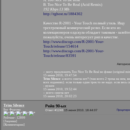
B. Too Nice To Be Real (Acid Remix)
192 Kbps 13 Mb
http://rghost.ru/1884302
Качество R-2001 - Your Touch полный утиль. Ищу
трехтрековый коммерческий релиз. Если кто из
коллекционеров олдскула обладает таковым - залейте
пожалуйста, очень интересует рип в качестве.
http://www.discogs.com/R-2001-Your-
Touch/release/154614
http://www.discogs.com/R-2001-Your-
Touch/release/83591
Авториз
-
: могу предложить Too Nice To Be Real во флаке (original mi
15 июня 2010, 19:47:54
Trim Silence
: а всего сингла нет? (там всего 2 трека на нем, в
всех изданиях). если только один трек то не надо. если весь с
- нужен
15 июня 2010, 19:52:44
-
: всего сингла нет
15 июня 2010, 20:02:23
Trim Silence
Рейв 90-ых
Бог Форума
Ответ #1246
15 июня 2010, 18:44:07
Процитиро
Рейтинг: 12899
[Заценки]
[Комментарии]