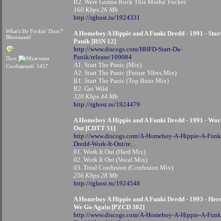
B2. Were Gonna Rock This Motha' Fucker
160 Kbps 26 Mb
http://rghost.ru/1924331
What's He Fockin' Doin'?
A Homeboy A Hippie and A Funki Dredd - 1991 - Star
Bleeeaaaat!
Panik [RSN 12]
http://www.discogs.com/HHFD-Start-Da-
Panik/release/109084
Пол:
A1. Start The Panic (Mix)
Сообщений: 5457
A2. Start The Panic (Future Vibes Mix)
B1. Start The Panic (Top Buzz Mix)
B2. Get Wild
320 Kbps 44 Mb
http://rghost.ru/1924479
A Homeboy A Hippie and A Funki Dredd - 1991 - Wor
Out [CDTT 51]
http://www.discogs.com/A-Homeboy-A-Hippie-A-Funk
Dredd-Work-It-Out/re...
01. Work It Out (Hard Mix)
02. Work It Out (Vocal Mix)
03. Total Confusion (Confusion Mix)
256 Kbps 28 Mb
http://rghost.ru/1924548
A Homeboy A Hippie and A Funki Dredd - 1993 - Her
We Go Again [PZCD 302]
http://www.discogs.com/A-Homeboy-A-Hippie-A-Funk