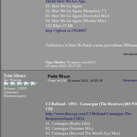
Dredd-Here-We-Go-Aga...
01. Here We Go Again
02. Here We Go Again (Homeboy 7")
03. Here We Go Again (Extended Mix)
04. Here We Go Again (Mosher Mix)
192 Kbps 25 Mb
http://rghost.ru/1924607
Turbulence и Start Da Panik очень достойные ИПишк
Авториз
Giga Shadow
: Большое спосибо!)
18 июня 2010, 20:27:43
Trim Silence
Рейв 90-ых
Бог Форума
Ответ #1250
20 июня 2010, 18:05:38
Процитиро
Рейтинг: 12899
[Заценки]
[Комментарии]
CJ Bolland - 1993 - Camargue (The Remixes) [RS 93
CD]
http://www.discogs.com/CJ-Bolland-Camargue-The-
Remixes/release/15852
01. Camargue (Radio Edit)
02. Camargue (Summer Mix)
03. Camargue (Beyond The Mind's Eye Mix)