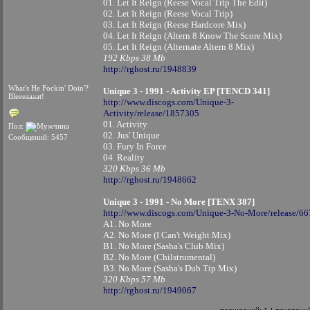
01. Let It Reign (Reese Vocal Trip The Edit)
02. Let It Reign (Reese Vocal Trip)
03. Let It Reign (Reese Hardcore Mix)
04. Let It Reign (Altern 8 Know The Score Mix)
05. Let It Reign (Alternate Altern 8 Mix)
192 Kbps 38 Mb
http://rghost.ru/1948839
What's He Fockin' Doin'?
Unique 3 - 1991 - Activity EP [TENCD 341]
Bleeeaaaat!
http://www.discogs.com/Unique-3-
Activity/release/1857305
01. Activity
Пол:
02. Jus' Unique
Сообщений: 5457
03. Fury In Force
04. Reality
320 Kbps 36 Mb
http://rghost.ru/1948662
Unique 3 - 1991 - No More [TENX 387]
http://www.discogs.com/Unique-3-No-More/release/6
A1. No More
A2. No More (I Can't Weight Mix)
B1. No More (Sasha's Club Mix)
B2. No More (Chilstrumental)
B3. No More (Sasha's Dub Tip Mix)
320 Kbps 57 Mb
http://rghost.ru/1949067