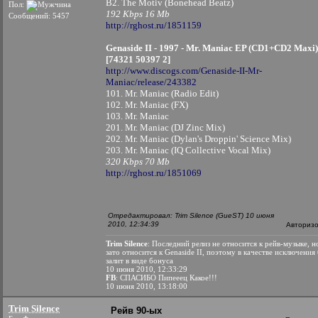
B2. The Motiv (Bonehead Beatz)
Пол:
192 Kbps 16 Mb
Сообщений: 5457
http://rghost.ru/1851159
Genaside II - 1997 - Mr. Maniac EP (CD1+CD2 Maxi)
[74321 50397 2]
http://www.discogs.com/Genaside-II-Mr-
Maniac/release/243382
101. Mr. Maniac (Radio Edit)
102. Mr. Maniac (FX)
103. Mr. Maniac
201. Mr. Maniac (DJ Zinc Mix)
202. Mr. Maniac (Dylan's Droppin' Science Mix)
203. Mr. Maniac (IQ Collective Vocal Mix)
320 Kbps 70 Mb
http://rghost.ru/1851069
Отредактировал: Trim Silence (GueST) 10 июня
2010, 12:34:39
Авториз
Trim Silence
: Последний релиз не относится к рейв-музыке, н
зато относится к Genaside II, поэтому в качестве исключения
залит в виде бонуса
10 июня 2010, 12:33:29
FB
: СПАСИБО Пипееец Какое!!!
10 июня 2010, 13:18:00
Trim Silence
Рейв 90-ых