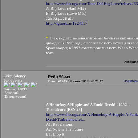
http://www.discogs.com/Tone-Def-Big-Love/release/3
A. Big Love (Hard Mix)
B. Big Love (Love Mix)
128 Kbps 10 Mb
http://rghost.ru/1924117
*
Трек, подвергавшийся набегам Хоулетта как мини
дважды. В 1990 году он списал с него мотив для сво
Spacehooper, в 1993 сэмплировал из него Whoo Who
вокс
Авториз
Trim Silence
Рейв 90-ых
Бог Форума
Ответ #1249
18 июня 2010, 20:21:14
Процитиро
Рейтинг: 12899
[Заценки]
[Комментарии]
A Homeboy A Hippie and A Funki Dredd - 1992 -
Turbulence [RSN 28]
http://www.discogs.com/A-Homeboy-A-Hippie-A-Funk
Dredd-Turbulence/rel...
A1. Revelations
A2. Now Is The Future
B1. Drop It