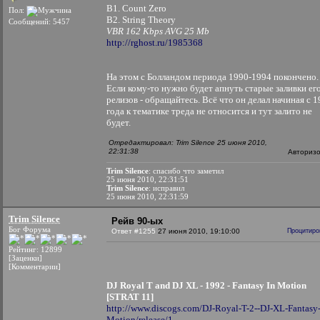
B1. Count Zero
Пол:
B2. String Theory
Сообщений: 5457
VBR 162 Kbps AVG 25 Mb
http://rghost.ru/1985368
На этом с Болландом периода 1990-1994 покончено.
Если кому-то нужно будет апнуть старые заливки ег
релизов - обращайтесь. Всё что он делал начиная с 
года к тематике треда не относится и тут залито не
будет.
Отредактировал: Trim Silence 25 июня 2010,
22:31:38
Авториз
Trim Silence
: спасибо что заметил
25 июня 2010, 22:31:51
Trim Silence
: исправил
25 июня 2010, 22:31:59
Trim Silence
Рейв 90-ых
Бог Форума
Ответ #1255
27 июня 2010, 19:10:00
Процитиро
Рейтинг: 12899
[Заценки]
[Комментарии]
DJ Royal T and DJ XL - 1992 - Fantasy In Motion
[STRAT 11]
http://www.discogs.com/DJ-Royal-T-2--DJ-XL-Fantasy-
Motion/release/1...