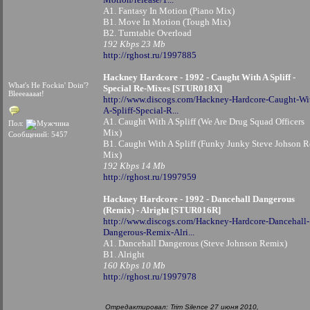
A1. Fantasy In Motion (Piano Mix)
B1. Move In Motion (Tough Mix)
B2. Turntable Overload
192 Kbps 23 Mb
http://rghost.ru/1997885
Hackney Hardcore - 1992 - Caught With A Spliff -
What's He Fockin' Doin'?
Special Re-Mixes [STUR018X]
Bleeeaaaat!
http://www.discogs.com/Hackney-Hardcore-Caught-Wi
A-Spliff-Special-R...
A1. Caught With A Spliff (We Are Drug Squad Officers
Пол:
Mix)
Сообщений: 5457
B1. Caught With A Spliff (Funky Junky Steve Johson R
Mix)
192 Kbps 14 Mb
http://rghost.ru/1997959
Hackney Hardcore - 1992 - Dancehall Dangerous
(Remix) - Alright [STUR016R]
http://www.discogs.com/Hackney-Hardcore-Dancehall-
Dangerous-Remix-Alri...
A1. Dancehall Dangerous (Steve Johnson Remix)
B1. Alright
160 Kbps 10 Mb
http://rghost.ru/1997978
Отредактировал: Trim Silence 27 июня 2010,