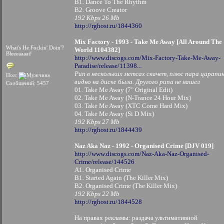
B1. Dance To The Rhythm
B2. Groove Creator
192 Kbps 26 Mb
http://rghost.ru/1844360
Mix Factory - 1993 - Take Me Away [All Around The
What's He Fockin' Doin'?
World 1104382]
Bleeeaaaat!
http://www.discogs.com/Mix-Factory-Take-Me-Away-
Paradise/release/11398...
Рип в нескольких метсах скачет, плюс пара царапи
Пол:
видно на диске была. Другого рипа не нашел
Сообщений: 5457
01. Take Me Away (7" Original Edit)
02. Take Me Away (N-Trance 24 Hour Mix)
03. Take Me Away (XTC Come Hard Mix)
04. Take Me Away (Si D Mix)
192 Kbps 27 Mb
http://rghost.ru/1844439
Naz Aka Naz - 1992 - Organised Crime [DJV 019]
http://www.discogs.com/Naz-Aka-Naz-Organised-
Crime/release/144526
A1. Organised Crime
B1. Started Again (The Killer Mix)
B2. Organised Crime (The Killer Mix)
192 Kbps 22 Mb
http://rghost.ru/1844528
На правах рекламы: раздача ультимативной