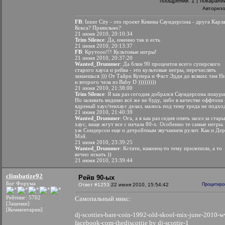
поощрений:
1
|
покарани
Авториз
FB
: Inner City - это проект Кевина Саундерсона - друга Карл
Кокса? Правильно?
21 июня 2010, 20:10:34
Trim Silence
: Да, именно так и есть
21 июня 2010, 20:13:37
FB
: Крутооо!!! Культовые негры!
21 июня 2010, 20:37:20
Wanted_Drummer
: Да блин 90 процентов всего суперского
старого хауса и рейва - это культовые негры, перечислять
замаешься ))) От Тайри Купера и Фаст Эдди до всяких там Н
и второго чела из Baby D )))))))))
21 июня 2010, 21:38:00
Trim Silence
: Я как раз сегодня добрался Саундерсона покури
Но заливать видимо всё же не буду, либо в качестве оффтопа 
ядреный хаус/текхаус делал, малось под тему треда не подхо
21 июня 2010, 21:40:39
Wanted_Drummer
: Ога, а я как раз седня опять засел за стар
хаус, ваще жгут все с начала 80-х. Особенно те самые негры.
уж Сондерсон еще и детройтным звучанием рулит. Как и Де
Мэй.
21 июня 2010, 23:39:25
Wanted_Drummer
: Кстати, наконец-то тему прилепили, а то
вечно искать ))
21 июня 2010, 23:39:44
climbatize92
Рейв 90-ых
Бог Форума
Ответ #1253
22 июня 2010, 15:54:42
Процитиро
Рейтинг: 5702
Самопальный микс:
[Заценки]
[Комментарии]
dj-scotties-bare-coin-1992-old-skool-mix-june-2010-
facebook-com-thedjscottie by dj-scottie-1