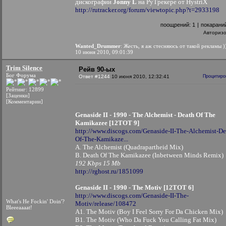
дискографии
Jonny L
на РуТрекере от HystriX
http://rutracker.org/forum/viewtopic.php?t=2933198
поощрений:
1
|
покарани
Авториз
Wanted_Drummer
: Жесть, я аж стесняюсь от такой рекламы )
10 июня 2010, 09:01:39
Trim Silence
Рейв 90-ых
Бог Форума
Ответ #1244
10 июня 2010, 12:32:41
Процитиро
Рейтинг: 12899
[Заценки]
[Комментарии]
Genaside II - 1990 - The Alchemist - Death Of The
Kamikazee [12TOT 9]
http://www.discogs.com/Genaside-II-The-Alchemist-De
Of-The-Kamikaze...
A. The Alchemist (Quadrapartheid Mix)
B. Death Of The Kamikazee (Inbetween Minds Remix)
192 Kbps 15 Mb
http://rghost.ru/1851099
Genaside II - 1990 - The Motiv [12TOT 6]
http://www.discogs.com/Genaside-II-The-
What's He Fockin' Doin'?
Motiv/release/108472
Bleeeaaaat!
A1. The Motiv (Boy I Feel Sorry For Da Chicken Mix)
B1. The Motiv (Who Da Fuck You Calling Fat Mix)