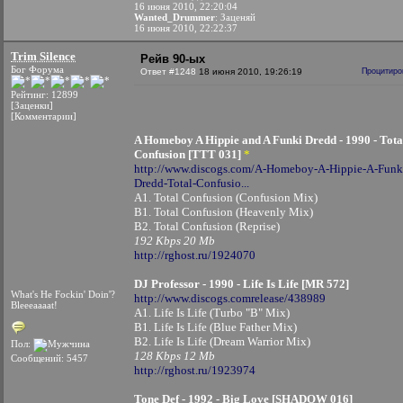
16 июня 2010, 22:20:04
Wanted_Drummer
: Заценяй
16 июня 2010, 22:22:37
Trim Silence
Рейв 90-ых
Бог Форума
Ответ #1248
18 июня 2010, 19:26:19
Процитиро
Рейтинг: 12899
[Заценки]
[Комментарии]
A Homeboy A Hippie and A Funki Dredd - 1990 - Tota
Confusion [TTT 031]
*
http://www.discogs.com/A-Homeboy-A-Hippie-A-Funk
Dredd-Total-Confusio...
A1. Total Confusion (Confusion Mix)
B1. Total Confusion (Heavenly Mix)
B2. Total Confusion (Reprise)
192 Kbps 20 Mb
http://rghost.ru/1924070
DJ Professor - 1990 - Life Is Life [MR 572]
What's He Fockin' Doin'?
http://www.discogs.comrelease/438989
Bleeeaaaat!
A1. Life Is Life (Turbo "B" Mix)
B1. Life Is Life (Blue Father Mix)
B2. Life Is Life (Dream Warrior Mix)
Пол:
128 Kbps 12 Mb
Сообщений: 5457
http://rghost.ru/1923974
Tone Def - 1992 - Big Love [SHADOW 016]