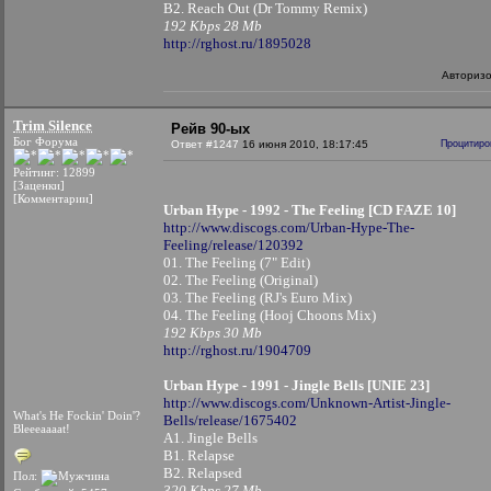
B2. Reach Out (Dr Tommy Remix)
192 Kbps 28 Mb
http://rghost.ru/1895028
Авториз
Trim Silence
Рейв 90-ых
Бог Форума
Ответ #1247
16 июня 2010, 18:17:45
Процитиро
Рейтинг: 12899
[Заценки]
[Комментарии]
Urban Hype - 1992 - The Feeling [CD FAZE 10]
http://www.discogs.com/Urban-Hype-The-
Feeling/release/120392
01. The Feeling (7" Edit)
02. The Feeling (Original)
03. The Feeling (RJ's Euro Mix)
04. The Feeling (Hooj Choons Mix)
192 Kbps 30 Mb
http://rghost.ru/1904709
Urban Hype - 1991 - Jingle Bells [UNIE 23]
http://www.discogs.com/Unknown-Artist-Jingle-
What's He Fockin' Doin'?
Bells/release/1675402
Bleeeaaaat!
A1. Jingle Bells
B1. Relapse
B2. Relapsed
Пол:
320 Kbps 27 Mb