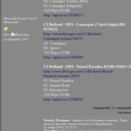
04. Camargue (Galaxy Mix)
05. Camargue (Original)
320 Kbps 62 Mb
http://rghost.ru/1938873
What's He Fockin' Doin'?
Bleeeaaaat!
CJ Bolland - 1993 - Camargue (7-Inch Single) [RS
937022]
http://www.discogs.com/CJ-Bolland-
Пол:
Camargue/release/44372
Сообщений: 5457
A1. Camargue
B1. Spoof
192 Kbps 13 Mb
http://rghost.ru/1938908
CJ Bolland - 1993 - Neural Paradox EP [RS 95081 C
http://www.discogs.com/CJ-Bolland-Neural-
Paradox/release/15853
01. Neural Paradox
02. Austral Body
03. Horsepower
320 Kbps 50 Mb
http://rghost.ru/1939032
поощрений:
2
|
покарани
Авториз
Wanted_Drummer
: Заценить хоть Болланда наконец. Трим,
выложи мне еще ченить песдатое из Андерворлд
21 июня 2010, 21:35:12
Trim Silence
: Болланда лучше альбомчик 4th Sign качани или