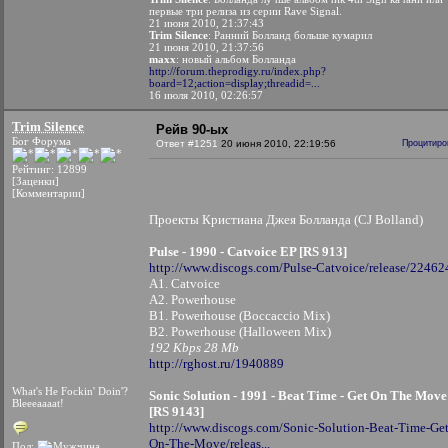
первые три релиза из серии Rave Signal.
21 июня 2010, 21:37:43
Trim Silence
: Ранний Болланд больше кумарил
21 июня 2010, 21:37:56
maxx
: новый альбом Болланда
http://forum.theprodigy.ru/index.php?
board=12;action=display;threadid=...
16 июля 2010, 02:26:57
Trim Silence
Рейв 90-ых
Бог Форума
Ответ #1251
20 июня 2010, 22:19:56
Процитиро
Рейтинг: 12899
[Заценки]
[Комментарии]
Проекты Кристиана Джея Болланда (CJ Bolland)
Pulse - 1990 - Catvoice EP [RS 913]
http://www.discogs.com/Pulse-Catvoice/release/22462
A1. Catvoice
A2. Powerhouse
B1. Powerhouse (Boccaccio Mix)
B2. Powerhouse (Halloween Mix)
192 Kbps 28 Mb
http://rghost.ru/1940889
What's He Fockin' Doin'?
Sonic Solution - 1991 - Beat Time - Get On The Mov
Bleeeaaaat!
[RS 9143]
http://www.discogs.com/Sonic-Solution-Beat-Time-Get
On-The-Move/releas...
Пол: