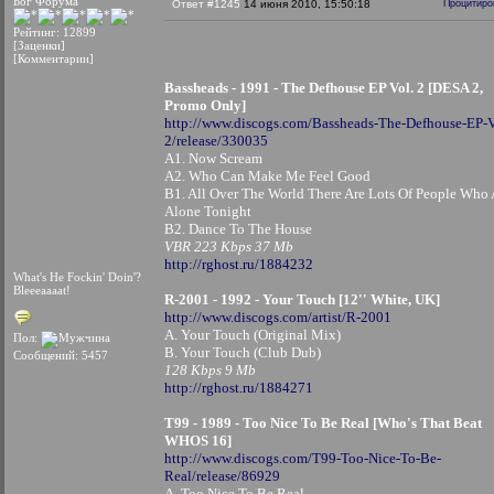
Бог Форума
Ответ #1245
14 июня 2010, 15:50:18
Процитиро
Рейтинг: 12899
[Заценки]
[Комментарии]
Bassheads - 1991 - The Defhouse EP Vol. 2 [DESA 2,
Promo Only]
http://www.discogs.com/Bassheads-The-Defhouse-EP-V
2/release/330035
A1. Now Scream
A2. Who Can Make Me Feel Good
B1. All Over The World There Are Lots Of People Who 
Alone Tonight
B2. Dance To The House
VBR 223 Kbps 37 Mb
http://rghost.ru/1884232
What's He Fockin' Doin'?
Bleeeaaaat!
R-2001 - 1992 - Your Touch [12'' White, UK]
http://www.discogs.com/artist/R-2001
A. Your Touch (Original Mix)
Пол:
B. Your Touch (Club Dub)
Сообщений: 5457
128 Kbps 9 Mb
http://rghost.ru/1884271
T99 - 1989 - Too Nice To Be Real [Who's That Beat
WHOS 16]
http://www.discogs.com/T99-Too-Nice-To-Be-
Real/release/86929
A. Too Nice To Be Real