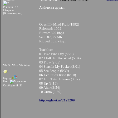
Ответ #1257
14 июля 2010, 23:18:30
Процитиро
Рейтинг: 97
Andruxxa
держи
[Заценки]
[Комментарии]
Opus III - Mind Fruit (1992)
Released: 1992
Bitrate: 320 kbps
Size: 87, 55 Mb
Ripped from vinyl
Tracklist:
01 It's A Fine Day (5:29)
02 I Talk To The Wind (5:34)
03 Flow (2:05)
We Do What We Want
04 Stars In My Pocket (3:01)
05 Sea People (5:39)
06 Evolution Rush (6:10)
Город:
07 Into This Universe (3:37)
Пол:
08 Up (3:15)
Сообщений: 91
09 Alzir (2:54)
10 Outro (0:30)
http://rghost.ru/2123209