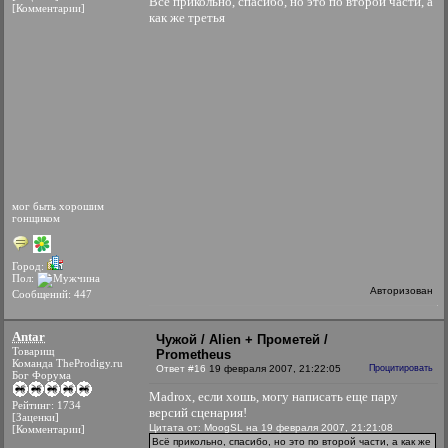
Всё прикольно, спасибо, но это по второй части, а
[Комментарии]
как же третья
мог быть хорошим
гонщиком
Город:
Пол:
Авторизован
Сообщений: 447
Antar
Чужой / Alien + Прометей /
Товарищ
Prometheus
Команда TheProdigy.ru
Ответ #16
19 февраля 2007, 21:22:05
Процитировать
Бог Форума
Madrox, если хошь, могу написать еще пару
Рейтинг: 1734
версий сценария!
[Заценки]
Цитата от: MoogSL на 19 февраля 2007, 21:21:08
[Комментарии]
Всё прикольно, спасибо, но это по второй части, а как же