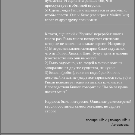
пулеметах. И сцена эта раньше той, что
приссуствует в обычной версии.
5) Сцена, когда Рипли отправляется за девочкой,
чтобы спасти. Она и Хикс (его играет Майкл Бин)
говорят друг другу свои имена.
Кстати, сценарий к "Чужим" перерабатывался
много раз. Было много поворотов сценария,
которые не вошли ни в какие версии. Например:
1) В первоначальном сценарии было задумано,
что из Рипли, Хикса и Ньют будут делать коконы
(соответственно они выживут)
2) Было задумано, что людей в липкие коконы
заворачивают другие существа, не чужие.
3) Бишоп (робот), так и не подобрал Рипли с
девочкой на шатле (когда все взрывалось вокруг), и
Рипли использует один из шатлов колонистов.
Впоследствии Бишоп говорит ей "Ты была права
насчет меня".
Надеюсь было интересно. Описание режиссерской
версии составлял самостоятельно, не судите
строго.
поощрений:
2
|
покараний:
0
Авторизован