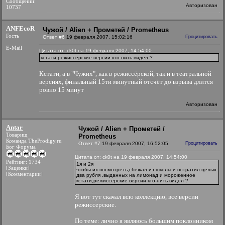
Сообщений:
Авторизован
10737
ANFEcoR
Чужой / Alien + Прометей / Prometheus
Гость
Ответ #6
19 февраля 2007, 15:02:16
Процитировать
E-Mail
Цитата от: ck0t на 19 февраля 2007, 14:54:00
кстати,режиссерские версии кто-нить видел ?
Кстати, а в "Чужих", как в режиссёрской, так и в театральной
версиях, финальный 15ти минутный отсчёт до взрыва длится
ровно 15 минут
Авторизован
Antar
Чужой / Alien + Прометей /
Товарищ
Prometheus
Команда TheProdigy.ru
Ответ #7
19 февраля 2007, 16:52:05
Процитировать
Бог Форума
Цитата от: ck0t на 19 февраля 2007, 14:54:00
Рейтинг: 1734
1я и 2я
[Заценки]
чтобы их посмотреть,сбежал из школы и потратил целых
[Комментарии]
два рубля ,выданных на лимонад и мороженное
кстати,режиссерские версии кто-нить видел ?
Я вот тут скачал всю коллекцию, все версии
режиссерские.
По теме: лично я являюсь большим поклонником