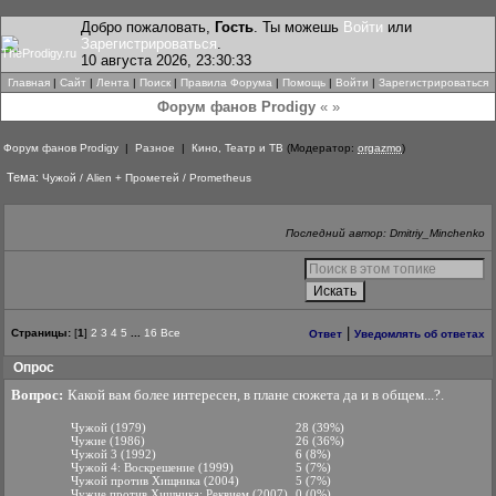
Добро пожаловать,
Гость
. Ты можешь
Войти
или
Зарегистрироваться
.
10 августа 2026, 23:30:33
Главная
|
Сайт
|
Лента
|
Поиск
|
Правила Форума
|
Помощь
|
Войти
|
Зарегистрироваться
Форум фанов Prodigy
« »
Форум фанов Prodigy
|
Разное
|
Кино, Театр и ТВ
(Модератор:
orgazmo
)
Тема:
Чужой / Alien + Прометей / Prometheus
Последний автор: Dmitriy_Minchenko
|
Страницы:
[
1
]
2
3
4
5
...
16
Все
Ответ
Уведомлять об ответах
Опрос
Вопрос:
Какой вам более интересен, в плане сюжета да и в общем...?.
Чужой (1979)
28 (39%)
Чужие (1986)
26 (36%)
Чужой 3 (1992)
6 (8%)
Чужой 4: Воскрешение (1999)
5 (7%)
Чужой против Хищника (2004)
5 (7%)
Чужие против Хищника: Реквием (2007)
0 (0%)