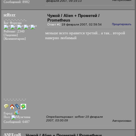
февраля 2007, 09:19:13
Сообщений: 8982
seRver
Чужой / Alien + Прометей /
_-_-_-_-_-_-_-_
Prometheus
Бог Форума
Ответ #1
19 февраля 2007, 02:59:54
Процитировать
Рейтинг: 2340
меньше всего нравится третий... а так... второй
[Заценки]
наверно любимый
[Комментарии]
-_-_-_-_-_-_-_-
Город:
Пол:
Отредактировал: seRver 19 февраля
2007, 03:00:09
Авторизован
Сообщений: 6487
ANFEcoR
Чужой / Alien + Прометей / Prometheus