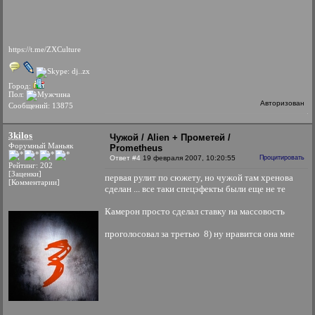
https://t.me/ZXCulture
Город:
Пол:
Авторизован
Сообщений: 13875
3kilos
Чужой / Alien + Прометей /
Форумный Маньяк
Prometheus
Ответ #4
19 февраля 2007, 10:20:55
Процитировать
Рейтинг: 202
[Заценки]
первая рулит по сюжету, но чужой там хренова
[Комментарии]
сделан ... все таки спецэфекты были еще не те
Камерон просто сделал ставку на массовость
проголосовал за третью 8) ну нравится она мне