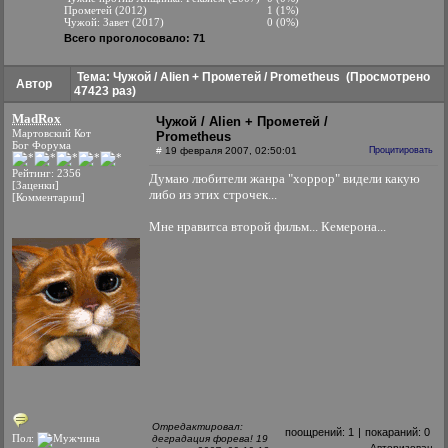
Прометей (2012)
1 (1%)
Чужой: Завет (2017)
0 (0%)
Всего проголосовало: 71
Тема: Чужой / Alien + Прометей / Prometheus
(Просмотрено
Автор
47423 раз)
MadRox
Чужой / Alien + Прометей /
Мартовский Кот
Prometheus
Бог Форума
#
19 февраля 2007, 02:50:01
Процитировать
Рейтинг: 2356
Думаю любители жанра "хоррор" видели какую
[Заценки]
либо из этих строчек...
[Комментарии]
Мне нравитса второй фильм... Кемерона...
Отредактировал:
поощрений:
1
|
покараний:
0
Пол:
деградация форева! 19
Авторизован