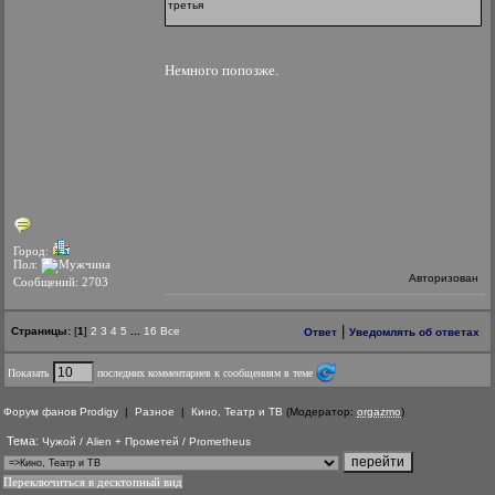
третья
Немного попозже.
Город:
Пол:
Авторизован
Сообщений: 2703
|
Страницы:
[
1
]
2
3
4
5
...
16
Все
Ответ
Уведомлять об ответах
Показать
последних комментариев к сообщениям в теме
Форум фанов Prodigy
|
Разное
|
Кино, Театр и ТВ
(Модератор:
orgazmo
)
Тема:
Чужой / Alien + Прометей / Prometheus
Переключиться в десктопный вид