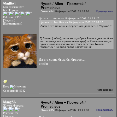
MadRox
Чужой / Alien + Прометей /
Мартовский Кот
Prometheus
Бог Форума
Ответ #14
19 февраля 2007, 21:19:20
Процитировать
Рейтинг: 2356
Цитата от: Antar на 19 февраля 2007, 21:13:47
[Заценки]
Цитата от: MadRox на 19 февраля 2007, 20:09:16
[Комментарии]
Antar а что можешь интерестного добавить о "Чужих" ?
3) Бишоп (робот), так и не подобрал Рипли с девочкой на
шатле (когда все взрывалось вокруг), и Рипли использует
один из шатлов колонистов. Впоследствии Бишоп
говорит ей "Ты была права насчет меня".
Да эта сцена была бы бредом....
спсб))
Пол:
Авторизован
Сообщений: 8982
MoogSL
Чужой / Alien + Прометей /
Житель Форума
Prometheus
Ответ #15
19 февраля 2007, 21:21:08
Процитировать
Рейтинг: 36
[Заценки]