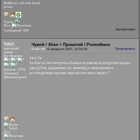
Bulldozer roll with diesel
power
Город:
Пол:
Авторизован
Сообщений: 980
VoloS
Чужой / Alien + Прометей / Prometheus
народный
Ответ #5
19 февраля 2007, 14:54:00
Процитировать
админ
Бог Форума
1я и 2я
чтобы их посмотреть,сбежал из школы и потратил целых
два рубля ,выданных на лимонад и мороженное
Рейтинг: 2476
кстати,режиссерские версии кто-нить видел ?
[Заценки]
[Комментарии]
Пол: