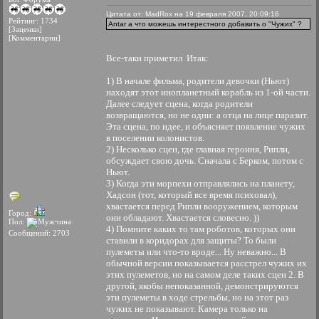
Цитата от: MadRox на 19 февраля 2007, 20:09:16
Рейтинг: 1734
Antar а что можешь интерестного добавить о "Чужих" ?
[Заценки]
[Комментарии]
Все-таки приметил
Итак:
1) В начале фильма, родители девочки (Ньют)
находят этот инопланетный корабль из 1-ой части.
Далее следует сцена, когда родители
возвращаются, но не одни: а отца на лице паразит.
Эта сцена, по идее, и объясняет появление чужих
в поселении колонистов.
2) Несколько сцен, где главная героиня, Рипли,
обсуждает свою дочь. Сначала с Берком, потом с
Ньют.
3) Когда эти морпехи отправлялись на планету,
Хадсон (тот, который все время психовал),
хвастается перед Рипли вооружением, которым
Город:
они обладают. Хвастается словесно. ))
Пол:
4) Помните каких то там роботов, которых они
Сообщений: 2703
ставили в коридорах для защиты? То были
пулеметы или что-то вроде... Ну неважно... В
обычной версии показывается расстрел чужих их
этих пулеметов, но на самом деле таких сцен 2. В
другой, якобы непоказанной, демонстрируются
эти пулеметы в ходе стрельбы, но на этот раз
чужих не показывают. Камера только на