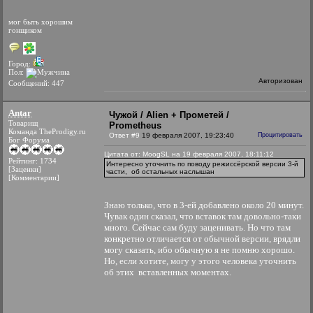
мог быть хорошим
гонщиком
Город:
Пол:
Авторизован
Сообщений: 447
Antar
Чужой / Alien + Прометей /
Товарищ
Prometheus
Команда TheProdigy.ru
Ответ #9
19 февраля 2007, 19:23:40
Процитировать
Бог Форума
Цитата от: MoogSL на 19 февраля 2007, 18:11:12
Рейтинг: 1734
Интересно уточнить по поводу режиссёрской версии 3-й
[Заценки]
части, об остальных наслышан
[Комментарии]
Знаю только, что в 3-ей добавлено около 20 минут.
Чувак один сказал, что вставок там довольно-таки
много. Сейчас сам буду заценивать. Но что там
конкретно отличается от обычной версии, врядли
могу сказать, ибо обычную я не помню хорошо.
Но, если хотите, могу у этого человека уточнить
об этих вставленных моментах.