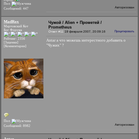
Пол:
Авторизован
Сообщений: 447
MadRox
Чужой / Alien + Прометей /
Мартовский Кот
Prometheus
Бог Форума
Ответ #11
19 февраля 2007, 20:09:16
Процитировать
Рейтинг: 2356
Antar а что можешь интерестного добавить о
[Заценки]
"Чужих" ?
[Комментарии]
Пол:
Авторизован
Сообщений: 8982
Antar