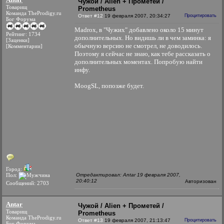
Чужой / Alien + Прометей /
Товарищ
Prometheus
Команда TheProdigy.ru
Ответ #12
19 февраля 2007, 20:34:27
Процитировать
Бог Форума
Madrox, в "Чужих" добавлено около 15 минут
Рейтинг: 1734
дополнительных. Но видишь ли в чем заминка: я
[Заценки]
обычную версию не смотрел, не доводилось.
[Комментарии]
Поэтому я сейчас не знаю, как тебе рассказать о
дополнительных моментах. Попробую найти
инфу.
MoogSL, попозже будет.
Город:
Пол:
Отредактировал: Antar 19 февраля 2007,
20:40:12
Авторизован
Сообщений: 2703
Antar
Чужой / Alien + Прометей /
Товарищ
Prometheus
Команда TheProdigy.ru
Ответ #13
19 февраля 2007, 21:13:47
Процитировать
Бог Форума