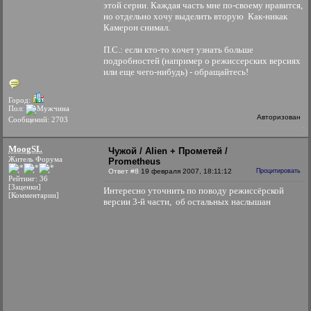
этой серии. Каждая часть мне по-своему нравится,
но отдельно хочу выделить вторую
Как-никак
Камерон снимал.
П.С.: если кто-то хочет узнать больше
подробностей (например о режиссерских версиях
или еще чего-нибудь) - обращайтесь!
Город:
Пол:
Авторизован
Сообщений: 2703
MoogSL
Чужой / Alien + Прометей /
Житель Форума
Prometheus
Ответ #8
19 февраля 2007, 18:11:12
Процитировать
Рейтинг: 36
[Заценки]
Интересно уточнить по поводу режиссёрской
[Комментарии]
версии 3-й части, об остальных наслышан