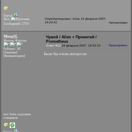
Город:
Пол:
Отредактировал: Antar 19 февраля 2007,
19:24:41
Авторизован
Сообщений: 2703
MoogSL
Чужой / Alien + Прометей /
Житель Форума
Prometheus
Ответ #10
19 февраля 2007, 19:53:23
Процитировать
Рейтинг: 36
[Заценки]
Было бы очень интересно
[Комментарии]
мог быть хорошим
гонщиком
Город: