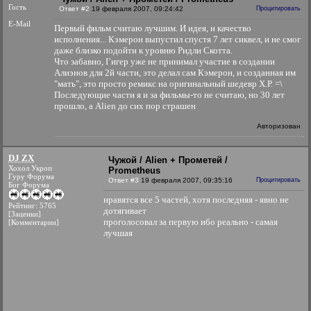
Гость
Ответ #2
19 февраля 2007, 09:24:42
Процитировать
E-Mail
Первый фильм считаю лучшим. И идея, и качество
исполнения... Кэмерон выпустил спустя 7 лет сиквел, и не смог
даже близко подойти к уровню Ридли Скотта.
Что забавно, Гигер уже не принимал участие в создании
Алиэнов для 2й части, это делал сам Кэмерон, и созданная им
"мать", это просто ремикс на оригинальный шедевр Х.Р. =\
Последующие части я и за фильмы-то не считаю, но 30 лет
прошло, а Alien до сих пор страшен
Авторизован
DJ ZX
Чужой / Alien + Прометей /
Хохол Укроп
Prometheus
Гуру Форума
Ответ #3
19 февраля 2007, 09:35:16
Процитировать
Бог Форума
нравятся все 5 частей, хотя последняя - явно не
Рейтинг: 5765
дотягивает
[Заценки]
проголосовал за первую ибо реально - самая
[Комментарии]
лучшая