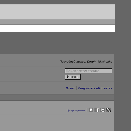
Последний автор: Dmitriy_Minchenko
|
Ответ
Уведомлять об ответах
|
Процитировать