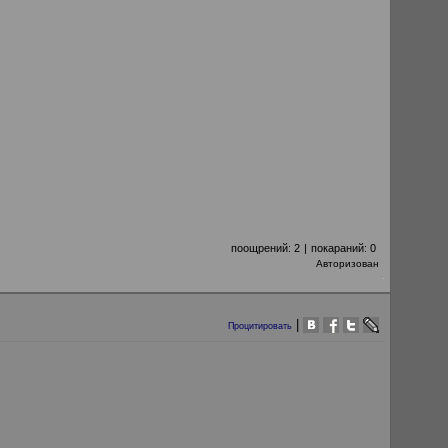
поощрений:
2
|
покараний:
0
Авторизован
|
Процитировать