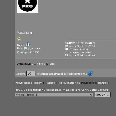
Visuals Loop
oledjan
: Я 5 раз смотрел
Город:
19 марта 2024, 16:24:51
Пол:
OldF
: Тоже цифра
Что открыл для себя?
Сообщений: 1930
19 марта 2024, 17:49:44
Страницы:
1
...
4
5
6
7
[
8
]
Все
Показать
последних комментариев к сообщениям в теме
Форум фанов Prodigy
|
Разное
|
Кино, Театр и ТВ
(Модератор:
orgazmo
)
Тема:
Во все тяжкие / Breaking Bad; Лучше звоните Солу / Better Call Saul