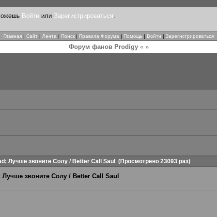
 можешь
Войти
или
Зарегистрироваться
.
Главная
|
Сайт
|
Лента
|
Поиск
|
Правила Форума
|
Помощь
|
Войти
|
Зарегистрироваться
Форум фанов Prodigy
« »
d; Лучше звоните Солу / Better Call Saul
(Просмотрено 23093 раз)
 Лучше звоните Солу / Better Call Saul