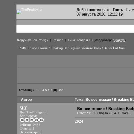
Добро пожаловать,
Гость
. Ты
07 августа 2026, 12:22:19
Форум фанов Prodigy
|
Разное
|
Кино, Театр и ТВ
(Модератор:
orgazmo
)
Тема:
Во все тяжкие / Breaking Bad; Лучше звоните Солу / Better Call Saul
Страницы:
1
...
4
5
6
7
[
8
]
Все
Автор
Тема: Во все тяжкие / Breaking Ba
SLY
Во все тяжкие / Breaking Bad;
Дед TheProdigy.ru
Ответ #119
01 марта 2024, 12:04:12
Бог Форума
2024
Рейтинг: 2464
[Заценки]
[Комментарии]