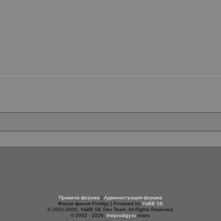
Правила форума
|
Администрация форума
Форум фанов Prodigy | Powered by
YaBB SE
© 2001-2002, YaBB SE Dev Team. All Rights Reserved.
© 2002 - 2026,
theprodigy.ru
team.