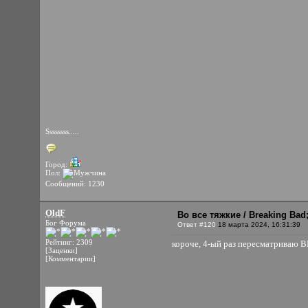
Ssssssss.....
Город:
Пол:
Сообщений: 1230
OldF
Во все тяжкие / Breaking Bad;
Бог Форума
Ответ #120
18 марта 2024, 16:31:39
Рейтинг: 2309
короче, 4-ый раз пересматриваю 
[Заценки]
[Комментарии]