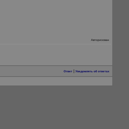
Авторизован
|
Ответ
Уведомлять об ответах