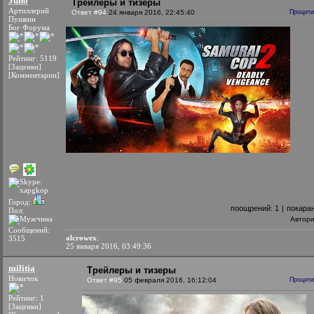
Juno
Трейлеры и тизеры
Артиллерий
Ответ #94
24 января 2016, 22:45:40
Процити
Пушкин
Бог Форума
Рейтинг: 5119
[Заценки]
[Комментарии]
Город:
поощрений:
1
|
покара
Пол:
Автор
Сообщений:
alcrowex
:
3515
25 января 2016, 03:49:36
militia
Трейлеры и тизеры
Новичок
Ответ #95
05 февраля 2016, 16:12:04
Процити
Рейтинг: 1
[Заценки]