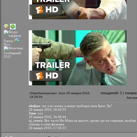
Город:
Пол:
Сообщений:
3515
поощрений:
3
|
покара
Отредактировал: Juno 20 января 2016,
16:26:54
Автор
oledjan
: чет я не понял, в конце трейлера типа Брюс Ли?
20 января 2016, 16:44:35
Juno
: угу
20 января 2016, 16:48:44
cj_crowx
: Все части Ип-Мана на высоте, кроме где он старикан, вообще
отношу к этим фильмам
20 января 2016, 17:36:33