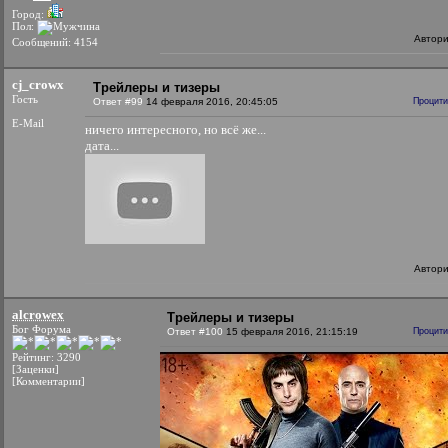
Город:
Пол:
Автор
Сообщений: 4154
cj_crowx
Трейлеры и тизеры
Гость
Ответ #99
14 февраля 2016, 20:45:05
Процити
E-Mail
ничего интересного, но всё же...
дата...
Автор
alcrowex
Трейлеры и тизеры
Бог Форума
Ответ #100
15 февраля 2016, 21:15:19
Процити
Рейтинг: 3290
[Заценки]
[Комментарии]