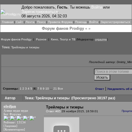
Добро пожаловать,
Гость
. Ты можешь
Войти
или
Зарегистрироваться
.
08 августа 2026, 04:32:03
Главная
|
Сайт
|
Лента
|
Поиск
|
Правила Форума
|
Помощь
|
Войти
|
Зарегистрироваться
Форум фанов Prodigy
« »
Форум фанов Prodigy
|
Разное
|
Кино, Театр и ТВ
(Модератор:
orgazmo
)
Тема:
Трейлеры и тизеры
Последний автор: Dmitriy_Mi
|
Страницы:
1
2
3
4
5
[
6
]
7
8
9
10
...
21
Все
Ответ
Уведомлять об 
Автор
Тема: Трейлеры и тизеры
(Просмотрено 38197 раз)
oledjan
Трейлеры и тизеры
Аляки муди муди
Ответ #85
29 ноября 2015, 18:59:01
Процити
Бог Форума
Рейтинг: 13134
[Заценки]
[Комментарии]