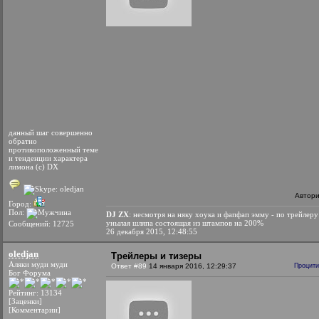
данный шаг совершенно
обратно
противоположенный теме
и тенденции характера
лимона (с) DX
Автор
Город:
Пол:
DJ ZX
: несмотря на няку хоука и фапфап эмму - по трейлеру
унылая шляпа состоящая из штампов на 200%
Сообщений: 12725
26 декабря 2015, 12:48:55
oledjan
Трейлеры и тизеры
Аляки муди муди
Ответ #89
14 января 2016, 12:29:37
Процити
Бог Форума
Рейтинг: 13134
[Заценки]
[Комментарии]