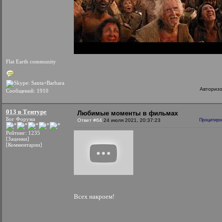
Flat Earth community
Авториз
Сообщений: 1910
013 в Тентуре
Любимые моменты в фильмах
Бог Форума
Ответ #64
24 июля 2021, 20:37:23
Процитиро
Рейтинг: 1235
[Заценки]
[Комментарии]
Всех накроем!