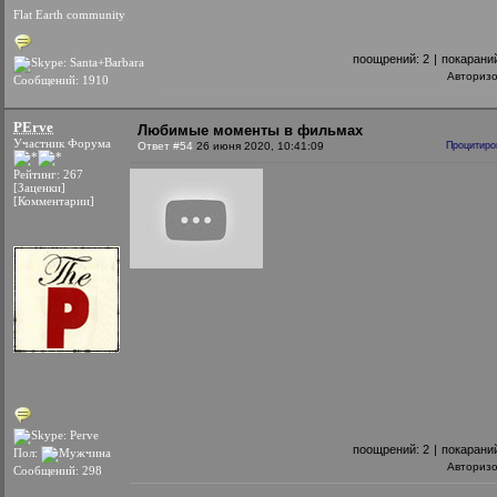
Flat Earth community
поощрений:
2
|
покарани
Авториз
Сообщений: 1910
PErve
Любимые моменты в фильмах
Участник Форума
Ответ #54
26 июня 2020, 10:41:09
Процитиро
Рейтинг: 267
[Заценки]
[Комментарии]
поощрений:
2
|
покарани
Пол:
Авториз
Сообщений: 298