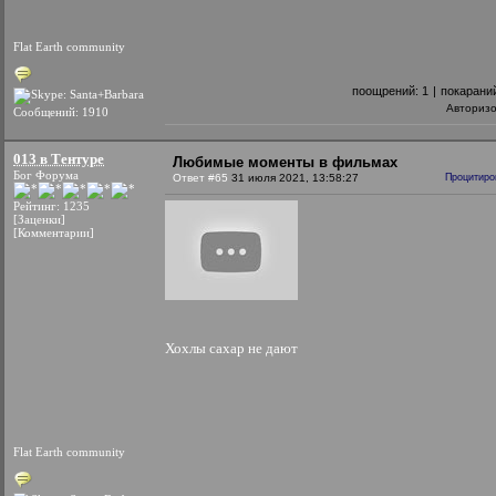
Flat Earth community
поощрений:
1
|
покарани
Авториз
Сообщений: 1910
013 в Тентуре
Любимые моменты в фильмах
Бог Форума
Ответ #65
31 июля 2021, 13:58:27
Процитиро
Рейтинг: 1235
[Заценки]
[Комментарии]
Хохлы сахар не дают
Flat Earth community