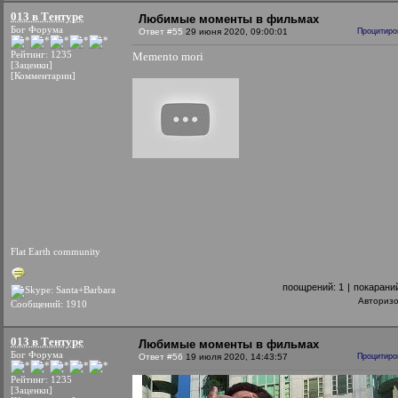
013 в Тентуре
Любимые моменты в фильмах
Бог Форума
Ответ #55
29 июня 2020, 09:00:01
Процитиро
Рейтинг: 1235
Memento mori
[Заценки]
[Комментарии]
Flat Earth community
поощрений:
1
|
покарани
Авториз
Сообщений: 1910
013 в Тентуре
Любимые моменты в фильмах
Бог Форума
Ответ #56
19 июля 2020, 14:43:57
Процитиро
Рейтинг: 1235
[Заценки]