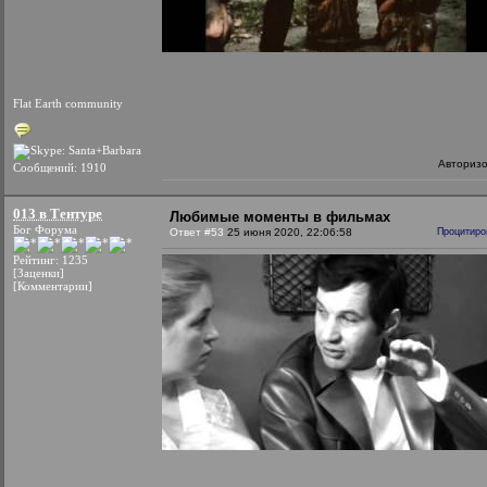
Flat Earth community
Авториз
Сообщений: 1910
013 в Тентуре
Любимые моменты в фильмах
Бог Форума
Ответ #53
25 июня 2020, 22:06:58
Процитиро
Рейтинг: 1235
[Заценки]
[Комментарии]