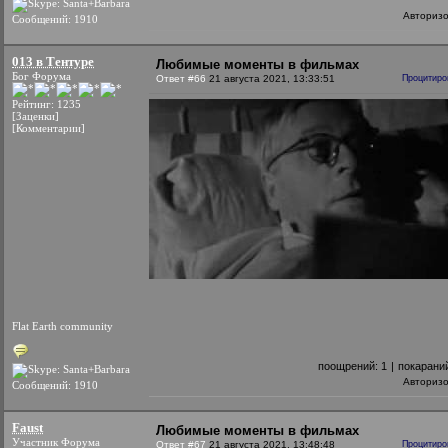
Авториз
Сообщений: 1910
013 в Тентуре
Любимые моменты в фильмах
Бог Форума
Ответ #66
21 августа 2021, 13:33:51
Процитиро
Рейтинг: 1235
[Заценки]
[Комментарии]
Flat Earth community
поощрений:
1
|
покарани
Авториз
Сообщений: 1910
Faust
Любимые моменты в фильмах
Участник Форума
Ответ #67
21 августа 2021, 13:48:48
Процитиро