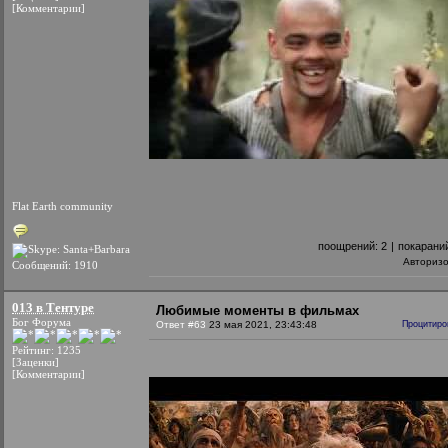
[Комментарии]
Flat Earth community
поощрений:
2
|
покарани
Авториз
Сообщений: 1910
013 в Тентуре
Любимые моменты в фильмах
Бог Форума
Ответ #63
23 мая 2021, 23:43:48
Процитиро
Рейтинг: 1235
[Заценки]
[Комментарии]