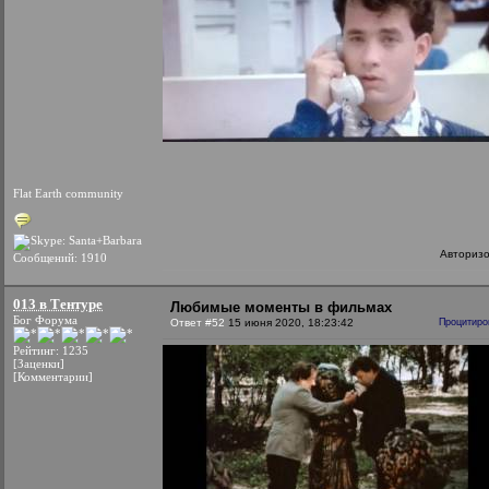
Flat Earth community
Авториз
Сообщений: 1910
013 в Тентуре
Любимые моменты в фильмах
Бог Форума
Ответ #52
15 июня 2020, 18:23:42
Процитиро
Рейтинг: 1235
[Заценки]
[Комментарии]