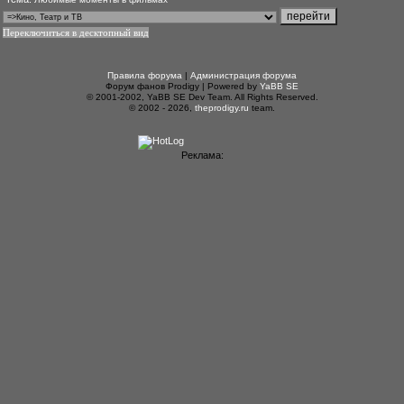
Переключиться в десктопный вид
Правила форума
|
Администрация форума
Форум фанов Prodigy | Powered by
YaBB SE
© 2001-2002, YaBB SE Dev Team. All Rights Reserved.
© 2002 - 2026,
theprodigy.ru
team.
Реклама: