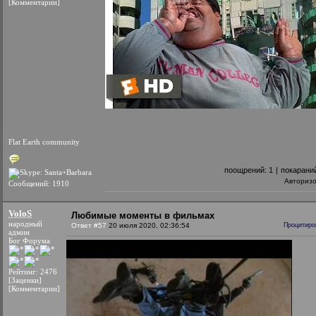
[Комментарии]
Flat Earth community
поощрений:
1
|
покарани
Авториз
Сообщений: 1910
VoloS
Любимые моменты в фильмах
народный
Ответ #57
20 июля 2020, 02:36:54
Процитиро
админ
Бог Форума
Рейтинг: 2476
[Заценки]
[Комментарии]