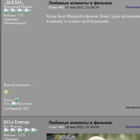
_ALEX54_
Любимые моменты в фильмах
Форумный Маньяк
Ответ #61
07 мая 2021, 21:06:19
Процитиро
Рейтинг: 775
Когда Билл Мюррей в фильме День Сурка провалива
[Заценки]
в жижабу и хуячит свой будильник.
[Комментарии]
Вдыхай давление...
Город:
Пол:
Авториз
Сообщений: 832
013 в Тентуре
Любимые моменты в фильмах
Бог Форума
Ответ #62
19 мая 2021, 07:40:00
Процитиро
Рейтинг: 1235
[Заценки]