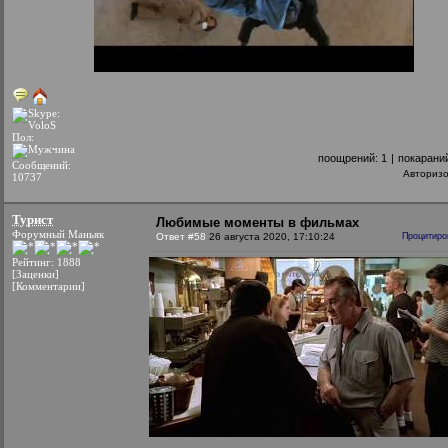
Пол:
поощрений:
1
|
покарани
Сообщений:
Авториз
10737
Турист
Любимые моменты в фильмах
Форумный Маньяк
Ответ #58
26 августа 2020, 17:10:24
Процитиро
Рейтинг: 1888
[Заценки]
[Комментарии]