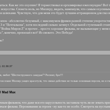
аться. Как же это охуенно! Я торжествовал и оргазмировал ежесекундно! Всё т
 искусства. Сюжета ноль, но Миллеру, видать, намекнули, что самым охуенным 
 и шлюхами. Чувствую, что для меня это будет лучшим аттракционом для глаз н
стапок - абсолютно безумный, с максимумом фриков разной степени упоротости
 3 и "Почтальона", хотя последний сильно затянут. Отдельной ступенькой ст
 "Война Миров Z" и прочее... просто хорошие фильмы, не вызывающие у меня 
", конечно, превзошёл всё! Из свежего. Это Победа!
дю?
, 01:36:37
я, любит "Шестиструнного самурая"? Респект, бро!!!
этом плане Миллер уащпэ красотуля, что связал действие не только основным персом, но и г
/ Mad Max
ным фильмом, что даже вся его карусельность заставила чуть ли не зевать пр
начале фильма. Переживания за героев - ну как-то не особо. Смотреть на пусты