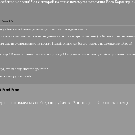
собенно хороши! Чел с гитарой на тачке почему то напомнил Веса Борланда в
, 01:33:07
ри у обоих - любимые фильмы детства, так что ждали вместе.
 сказать их не смотрел, как-то не довелось, но посмотрю возможно) собственно это не пом
 Там еще постапокалипсис не настал. Новый фильм как бы его прямое продолжение. Второй 
 году! И уже все интернеты по нему текут! Но у меня, как на зло, уже были распланированы
егра, это вообще политкорректно?
астника группы Lordi
/ Mad Max
давно я не видел такого бодрого рубилова. Бля это лучший экшон за последние 