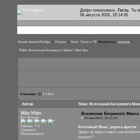
Добро пожаловать,
Гость
. Ты
06 августа 2026, 18:14:05
Форум фанов Prodigy
|
Разное
|
Кино, Театр и ТВ
(Модератор:
orgazmo
)
Тема:
Вселенная Безумного Макса / Mad Max
Страницы:
[
1
]
2
3
Все
Автор
Тема: Вселенная Безумного Макс
Mike White
Вселенная Безумного Макса 
Бог Форума
#
16 мая 2015, 20:11:02
Рейтинг: 772
Безумный Макс: дорога ярости
[Заценки]
Давно не видел такого масштабног
[Комментарии]
подано!!!