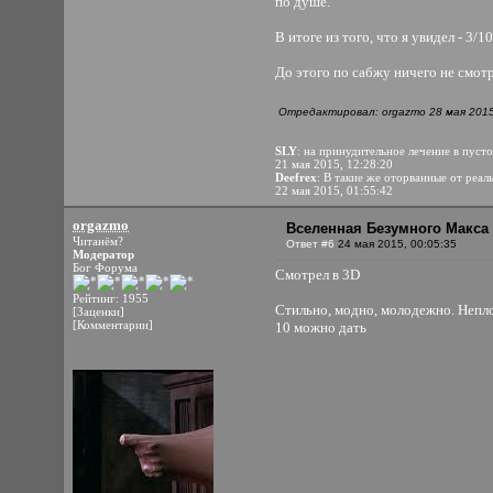
по душе.
В итоге из того, что я увидел - 3
До этого по сабжу ничего не смотр
Отредактировал: orgazmo 28 мая 2015
SLY
: на принудительное лечение в пуст
21 мая 2015, 12:28:20
Deefrex
: В такие же оторванные от реал
22 мая 2015, 01:55:42
orgazmo
Вселенная Безумного Макса 
Читанём?
Ответ #6
24 мая 2015, 00:05:35
Модератор
Бог Форума
Смотрел в 3D
Рейтинг: 1955
Стильно, модно, молодежно. Непло
[Заценки]
[Комментарии]
10 можно дать