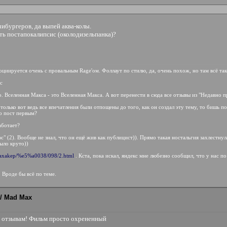
ибургеров, да выпей аква-колы.
ть постапокалипсис (околодизельпанка)?
социируется очень с провальным Rage'ом. Фоллаут по стилю, да, очень похож, но там всё так
юс
о. Вселенная Макса - это Вселенная Макса. А вот перенести в сюда все отзывы из "Недавно 
 только вот ведь все впечатления были отпощены до того, как он создал эту тему, то бишь по
о пост первым?
аботает?
с" (2). Вообще не знал, что он ещё жив как публицист)). Прямо такая ностальгия захлестн
было круто))
xaxaxakep/%e5%a0038/098/2.html
. Кста, пока искал, яндекс мне любезно сообщил, что у нас п
. Вроде бы всё по теме.
/ Mad Max
 отзывам! Фильм просто охрененный