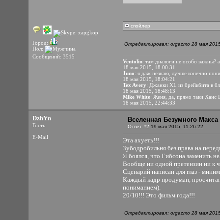
спойлер
Город:
Отредактировал: orgazmo 28 мая 2015
Пол:
Сообщений: 3515
Ventolin
: там диалоги не особо важны? а
18 мая 2015, 18:00:31
Juno
: я даж незнаю, лучше конечно пон
18 мая 2015, 18:04:21
Tex Avery
: Джанки XL из брейкбита в б
18 мая 2015, 18:48:13
Mike White
: Женя, да, прямо таки Ханс
18 мая 2015, 22:44:33
DzhYn
Вселенная Безумного Макса 
Гость
Ответ #2
19 мая 2015, 11:26:22
E-Mail
Эта ахуеть!!!
Зубодробильня без права на пере
Я боялся, что Гибсона заменить не
Вообще ни одной претензии ни к 
Сценарий написан для глаз - мини
Каждый кадр продуман, просчитан и
пониманием).
20/10!!! Это фильм года!!!
Отредактировал: orgazmo 28 мая 2015