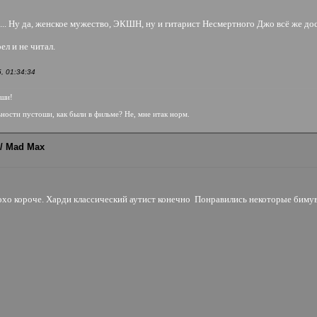
/10... Ну да, женское мужество, ЭКШН, ну и гитарист Несмертного Джо всё же до
ел и не читал.
, 01:34:34
оши!
ьности пустоши, как были в фильме? Не, мне итак норм.
/ Mad Max
хо короче. Харди классический аутист конечно
Понравились некоторые бимув