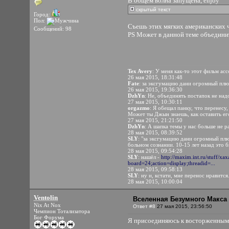
В общем волна запущена, enjoy
скрытый текст
Город:
Пол:
Съешь этих мягких американских ч
Сообщений: 98
PS Может в данной теме объедини
Tex Avery
: У меня как-то этот фильм ас
26 мая 2015, 18:31:48
Fate
: за эксгумацию дани огромный пл
26 мая 2015, 19:36:30
DzhYn
: Не, объединять постапок не над
27 мая 2015, 10:30:11
orgazmo
: Я обещал панку, что перенесу,
Может ты Джын знаешь, как оставить ег
27 мая 2015, 21:21:50
DzhYn
: А шапка темы у нас больше не р
28 мая 2015, 08:39:52
SLY
: "за эксгумацию дани огромный плю
больном сознании. 10-15 лет назад это 
28 мая 2015, 09:54:28
SLY
: нашёл -
http://maxim.int.ru/stuff/
board=24;action=display;threadid=...
28 мая 2015, 09:58:13
SLY
: ну и, кстати, мне перенос нравится
28 мая 2015, 10:00:04
Ventolin
Вселенная Безумного Макса 
Nix At Nox
Ответ #8
27 мая 2015, 23:56:50
Чемпион Тотализатора
Бог Форума
Я присоединяюсь к восторженным