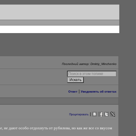
Последний автор: Dmitriy_Minchenko
|
Ответ
Уведомлять об ответах
|
Процитировать
, не дают особо отдохнуть от рубилова, но как же все со вкусом