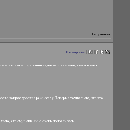
Авторизован
|
Процитировать
 множество копирований удачных и не очень, вкусностей в
росто вопрос доверия режиссеру. Теперь я точно знаю, что это
. Знаю, что ему наше кино очень понравилось