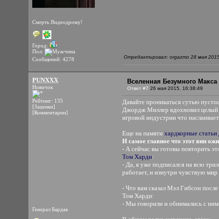
Смерть Видеодрому!
Город:
Пол:
Отредактировал: orgazmo 28 мая 2015
Сообщений: 4278
PUNXXX
Вселенная Безумного Макса 
Новичок
Ответ #7
26 мая 2015, 16:38:49
Рейтинг: 135
Давайте проникаться сутью пусто
[Заценки]
Джордж Миллер вдохновил целый к
[Комментарии]
игровой индустрии что наслаивает
Еще на памяти
хардкорные статьи
И самое главное что этот вин ожи
- А сейчас вы готовы повторить эт
Том Харди
:
- Да, я уже подписался на всю три
работает, и изнутри чувствую мир
- Что вам сказал Мэл Гибсон посл
Том Харди:
- Мы говорили и обнимались с ним
Генерал Бардак