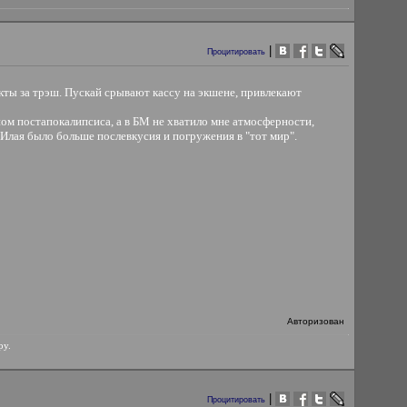
|
Процитировать
кты за трэш. Пускай срывают кассу на экшене, привлекают
м постапокалипсиса, а в БМ не хватило мне атмосферности,
Илая было больше послевкусия и погружения в "тот мир".
Авторизован
ру.
|
Процитировать