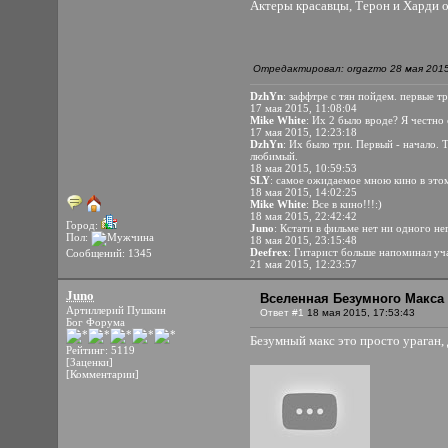
Актеры красавцы, Терон и Харди о
Отредактировал: orgazmo 28 мая 2015
DzhYn
: заффтре с тян пойдем. первые т
17 мая 2015, 11:08:04
Mike White
: Их 2 было вроде? Я честно
17 мая 2015, 12:23:18
DzhYn
: Их было три. Первый - начало.
любимый.
18 мая 2015, 10:59:53
SLY
: самое ожидаемое мною кино в этом
18 мая 2015, 14:02:25
Mike White
: Все в кино!!!:)
18 мая 2015, 22:42:42
Город:
Juno
: Кстати в фильме нет ни одного н
Пол:
18 мая 2015, 23:15:48
Deefrex
: Гитарист больше напоминал уч
Сообщений: 1345
21 мая 2015, 12:23:57
Juno
Вселенная Безумного Макса 
Артиллерий Пушкин
Ответ #1
18 мая 2015, 17:53:43
Бог Форума
Безумный макс это просто ураган, 
Рейтинг: 5119
[Заценки]
[Комментарии]