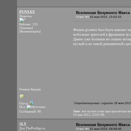
PUNXXX
Вселенная Безумного Макса 
Новичок
Ответ #3
19 мая 2015, 15:02:43
Рейтинг: 135
[Заценки]
Фильм должен был быть именно так
[Комментарии]
побольше зрителей к франшизе (в 
Давно уже боевики не сильно кот
пускай и не такой динамичной сце
Генерал Бардак
Город:
Отредактировал: orgazmo 28 мая 2015
Пол:
Juno
: вот кстати тоже при просмотре 
Сообщений: 98
19 мая 2015, 23:01:06
SLY
Вселенная Безумного Макса 
Дед TheProdigy.ru
Ответ #4
21 мая 2015, 09:58:46