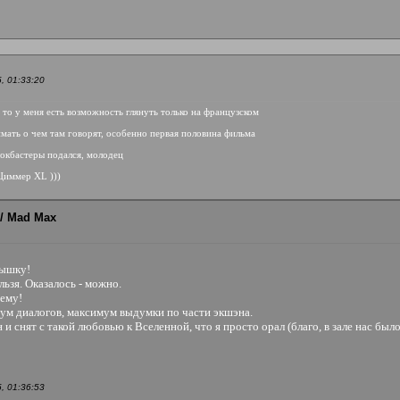
, 01:33:20
 то у меня есть возможность глянуть только на французском
имать о чем там говорят, особенно первая половина фильма
локбастеры подался, молодец
 Циммер XL )))
/ Mad Max
дышку!
льзя. Оказалось - можно.
чему!
мум диалогов, максимум выдумки по части экшэна.
 снят с такой любовью к Вселенной, что я просто орал (благо, в зале нас было 
, 01:36:53