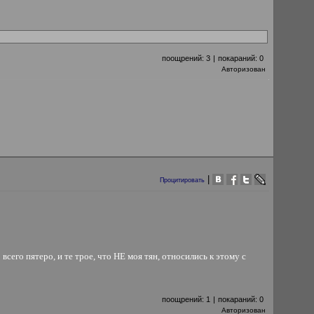
поощрений:
3
|
покараний:
0
Авторизован
|
Процитировать
всего пятеро, и те трое, что НЕ моя тян, относились к этому с
поощрений:
1
|
покараний:
0
Авторизован