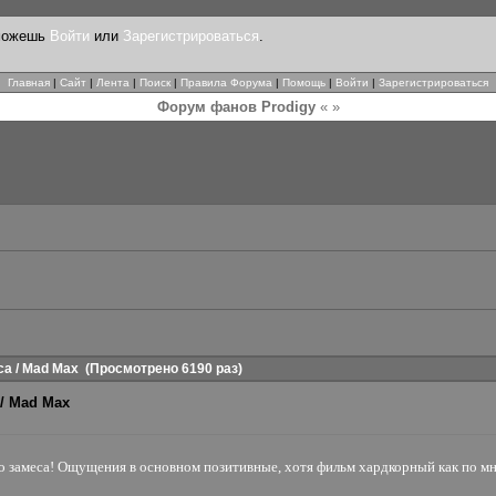
 можешь
Войти
или
Зарегистрироваться
.
Главная
|
Сайт
|
Лента
|
Поиск
|
Правила Форума
|
Помощь
|
Войти
|
Зарегистрироваться
Форум фанов Prodigy
« »
а / Mad Max
(Просмотрено 6190 раз)
/ Mad Max
о замеса! Ощущения в основном позитивные, хотя фильм хардкорный как по мне