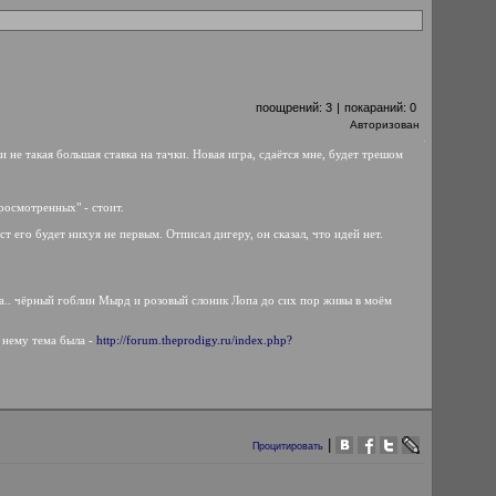
поощрений:
3
|
покараний:
0
Авторизован
и не такая большая ставка на тачки. Новая игра, сдаётся мне, будет трешом
просмотренных" - стоит.
ст его будет нихуя не первым. Отписал дигеру, он сказал, что идей нет.
ула.. чёрный гоблин Мырд и розовый слоник Лопа до сих пор живы в моём
о нему тема была -
http://forum.theprodigy.ru/index.php?
|
Процитировать