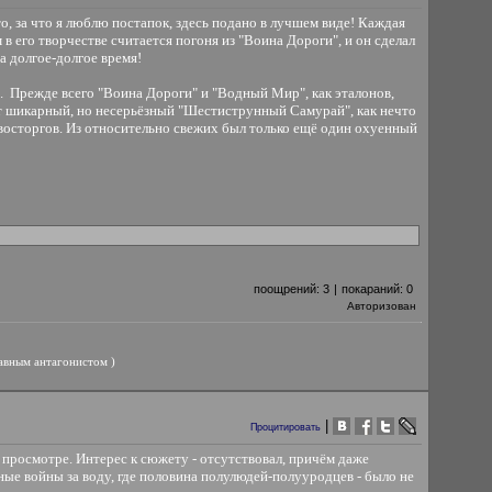
о, за что я люблю постапок, здесь подано в лучшем виде! Каждая
в его творчестве считается погоня из "Воина Дороги", и он сделал
а долгое-долгое время!
. Прежде всего "Воина Дороги" и "Водный Мир", как эталонов,
оит шикарный, но несерьёзный "Шестиструнный Самурай", как нечто
восторгов. Из относительно свежих был только ещё один охуенный
поощрений:
3
|
покараний:
0
Авторизован
лавным антагонистом )
|
Процитировать
и просмотре. Интерес к сюжету - отсутствовал, причём даже
нные войны за воду, где половина полулюдей-полууродцев - было не