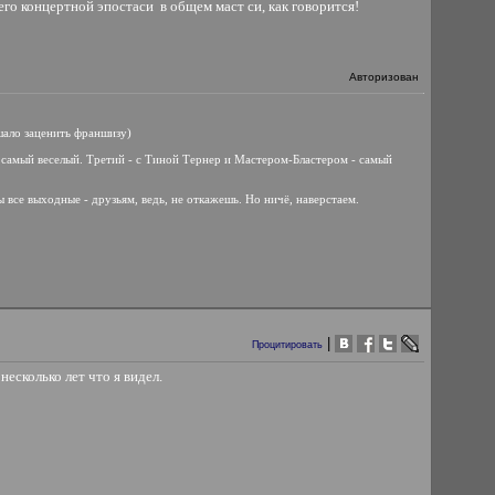
 его концертной эпостаси
в общем маст си, как говорится!
Авторизован
ешало заценить франшизу)
- самый веселый. Третий - с Тиной Тернер и Мастером-Бластером - самый
 все выходные - друзьям, ведь, не откажешь. Но ничё, наверстаем.
|
Процитировать
несколько лет что я видел.