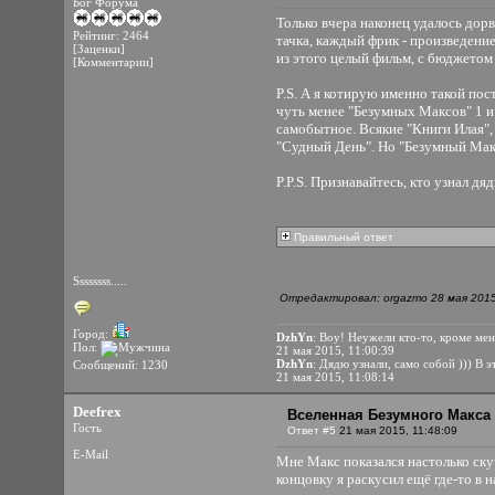
Бог Форума
Только вчера наконец удалось дорв
Рейтинг: 2464
тачка, каждый фрик - произведение
[Заценки]
из этого целый фильм, с бюджетом
[Комментарии]
P.S. А я котирую именно такой по
чуть менее "Безумных Максов" 1 и
самобытное. Всякие "Книги Илая",
"Судный День". Но "Безумный Макс
P.P.S. Признавайтесь, кто узнал дя
Правильный ответ
Ssssssss.....
Отредактировал: orgazmo 28 мая 2015
Город:
DzhYn
: Воу! Неужели кто-то, кроме мен
Пол:
21 мая 2015, 11:00:39
DzhYn
: Дядю узнали, само собой ))) В 
Сообщений: 1230
21 мая 2015, 11:08:14
Deefrex
Вселенная Безумного Макса 
Гость
Ответ #5
21 мая 2015, 11:48:09
E-Mail
Мне Макс показался настолько скуч
концовку я раскусил ещё где-то в 