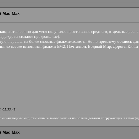
/ Mad Max
им, хоть и лично для меня получился просто выше среднего, отдельные респе
надежде на сильное продолжение).
ирую, перешел на более сложные фильмы/сюжеты. Но по прежнему остаюсь фано
ны, но все же вспоминая фильмы БМ2, Почтальон, Водный Мир, Дорога, Книга 
, 01:33:43
впоминал водный мир, там меньше такого экшона но больше деталей погружающих в атмосфе
/ Mad Max