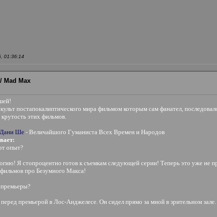
, 01:36:14
/ Mad Max
шей!
ульт постапокалиптического мира фильмом которым сам фанател, последовало
 крутость этих фильмов.
 Дани Ше
- Величайшого Гуманиста Всех Времен и Народов
вает:
от опыт?
логию! Я стопроцентно готов к съемкам следующей серии! Теперь это уже не п
 фильмов про Безумного Макса!
е премьеры?
 перед премьерой в Лос-Анджелесе. Он сидел прямо за мной в зрительном зале