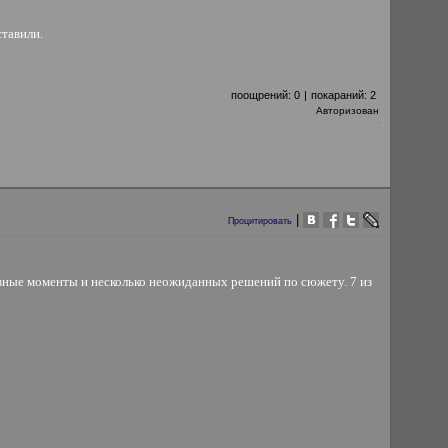
ставили.
поощрений:
0
|
покараний:
2
Авторизован
|
Процитировать
ные моменты и несколько неожиданных решений по сюжету. 7 из