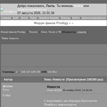
Добро пожаловать,
Гость
. Ты можешь
Войти
или
Зарегистрироваться
.
07 августа 2026, 21:01:39
Главная
|
Сайт
|
Лента
|
Поиск
|
Правила Форума
|
Помощь
|
Войти
|
Зарегистрироваться
Форум фанов Prodigy
« »
Форум фанов Prodigy
|
Разное
|
Кино, Театр и ТВ
(Модератор:
orgazmo
)
Тема:
Новости
Страницы:
1
...
136
137
138
139
[
140
]
141
Все
Автор
Тема: Новости
(Просмотрено 188390 раз)
drcrow
Новости
Гость
Ответ #2363
26 ноября 2018, 12:26:44
E-Mail
Следующий у нас Бернард бертолуччи
Покойся с миром короч(