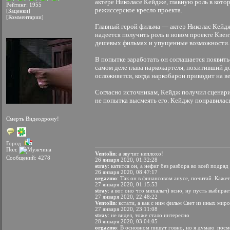
актере Николасе Кейдже, главную роль в кот
Рейтинг: 1955
режиссерское кресло проекта.
[Заценки]
[Комментарии]
Главный герой фильма — актер Николас Кейдж, 
надеется получить роль в новом проекте Квен
дешевых фильмах и упущенные возможности.
В попытке заработать он соглашается появить
самом деле глава наркокартеля, похитивший 
осложняется, когда наркобарон приводит на 
Согласно источникам, Кейдж получил сценарий
не попытка высмеять его. Кейджу понравилась 
Смерть Видеодрому!
Город:
Пол:
Ventolin
: а звучит неплохо!
Сообщений: 4278
26 января 2020, 01:32:28
stray
: катится он, а нефиг без разбора во всей подр
26 января 2020, 08:47:17
orgazmo
: Так он в финансовом анусе, почитай. Кажет
27 января 2020, 01:15:53
stray
: а вот оно что михалыч) ясно, ну пусть выбирае
27 января 2020, 22:48:22
Ventolin
: кстати, а как с ним фильм Свет из иных ми
27 января 2020, 23:11:08
stray
: не видел, тоже стало интересно
28 января 2020, 03:04:05
orgazmo
: В основном пишут говно, но я думаю посм