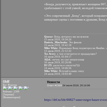
«Бонда, разумеется, привлекает женщина 007,
срабатывают с этой умной, молодой темнокожей
«Это современный „Бонд“, который понравитс
шикарные сцены с погонями и драками, Бонд 
Quasar
: Бонд, которого мы заслужили
15 июля 2019, 19:34:26
Dmitriy_Minchenko
: Это фиаско
15 июля 2019, 19:42:18
Mike White
: Нормально Бонд подзагорел на Ямайке.. 
15 июля 2019, 22:12:32
Tex Avery
: а чем отличается от предыдущих?
16 июля 2019, 01:04:17
A][eL
: ничем. но уже интригующе
16 июля 2019, 05:26:06
DJ ZX
: расисты и сексисты?)))
24 июля 2019, 10:00:56
Mike White
: Вступай в нашу секту
24 июля 2019, 14:03:49
OldF
Новости
Бог Форума
Ответ #2369
24 июля 2019, 20:14:06
Рейтинг: 2309
[Заценки]
[Комментарии]
https://dtf.ru/life/60827-umer-rutger-hauer-zve