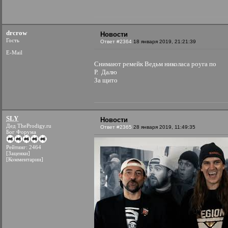
drcrow
Новости
Гость
Ответ #2364
18 января 2019, 21:21:39
E-Mail
Снимают ремейк Ведьм николаса роуга по
Р. Далю
За щито
SLY
Новости
Дед TheProdigy.ru
Ответ #2365
28 января 2019, 11:49:35
Бог Форума
Рейтинг: 2464
[Заценки]
[Комментарии]