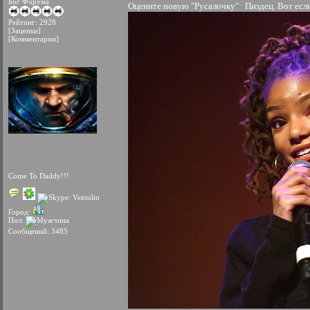
Бог Форума
Оцените новую "Русалочку"
Пиздец. Вот если
Рейтинг: 2928
[Заценки]
[Комментарии]
Come To Daddy!!!
Город:
Пол:
Сообщений: 3485