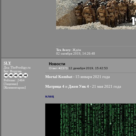
Tex Avery
: Ждём
02 октября 2019, 14:26:48
SLY
Новости
Дед TheProdigy.ru
Ответ #2373
12 декабря 2019, 15:42:53
Бог Форума
Mortal Kombat
- 15 января 2021 года
Рейтинг: 2464
[Заценки]
Матрица 4
и
Джон Уик 4
- 21 мая 2021 года
[Комментарии]
клац