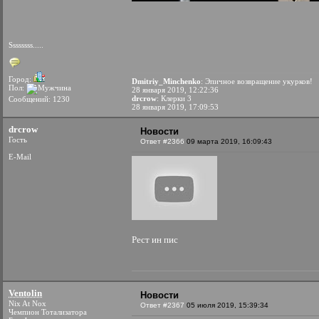
Ssssssss.....
Город:
Dmitriy_Minchenko
: Эпичное возвращение укурков!
Пол:
28 января 2019, 12:22:36
drcrow
: Клерки 3
Сообщений: 1230
28 января 2019, 17:09:53
drcrow
Новости
Гость
Ответ #2366
09 марта 2019, 16:09:43
E-Mail
Рест ин пис
Ventolin
Новости
Nix At Nox
Ответ #2367
05 июля 2019, 15:39:34
Чемпион Тотализатора