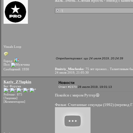
жаль...очень...Слепая Ярость - эпизод с камне
:'(
Visuals Loop
Отредактировал: щи 24 июля 2019, 20:24:39
Город:
Пол:
Dmitriy_Minchenko
: 75 лет прожил... Талантливым 
Сообщений: 1930
24 июля 2019, 21:05:30
Kariy_Z?lupkin
Новости
Бог Форума
Ответ #2370
28 июля 2019, 19:01:13
Рейтинг: 875
Покойся с миром Рутгер😩
[Заценки]
[Комментарии]
Фильм: Считанные секунды (1992) (перевод Г