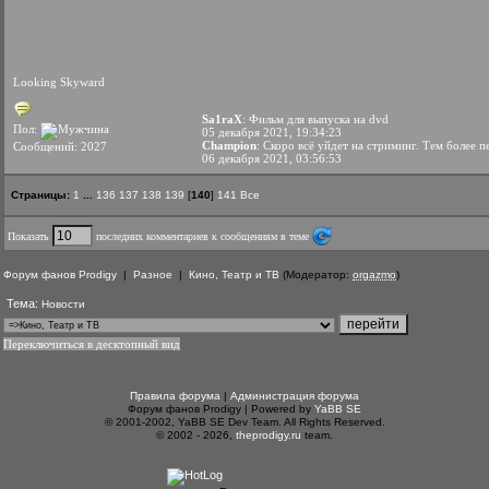
Looking Skyward
Sa1raX
: Фильм для выпуска на dvd
Пол:
05 декабря 2021, 19:34:23
Champion
: Скоро всё уйдет на стриминг. Тем более 
Сообщений: 2027
06 декабря 2021, 03:56:53
Страницы:
1
...
136
137
138
139
[
140
]
141
Все
Показать
последних комментариев к сообщениям в теме
Форум фанов Prodigy
|
Разное
|
Кино, Театр и ТВ
(Модератор:
orgazmo
)
Тема:
Новости
Переключиться в десктопный вид
Правила форума
|
Администрация форума
Форум фанов Prodigy | Powered by
YaBB SE
© 2001-2002, YaBB SE Dev Team. All Rights Reserved.
© 2002 - 2026,
theprodigy.ru
team.