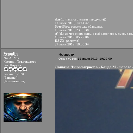
den-1
: Фанаты русалки негодуют)))
14 июля 2019, 14:44:42
SpeedFire
: совсем уже ебанулись
15 июля 2019, 23:05:38
A][eL
: да что с них взять, с рыбодрочеров. пусть да
16 июля 2019, 05:27:06
DJ ZX
: расисты?
24 июля 2019, 10:00:34
Ventolin
Новости
Nix At Nox
Ответ #2368
15 июля 2019, 19:22:09
Чемпион Тотализатора
Бог Форума
Лашана Линч сыграет в «Бонде 25» нового 
Рейтинг: 2928
[Заценки]
[Комментарии]