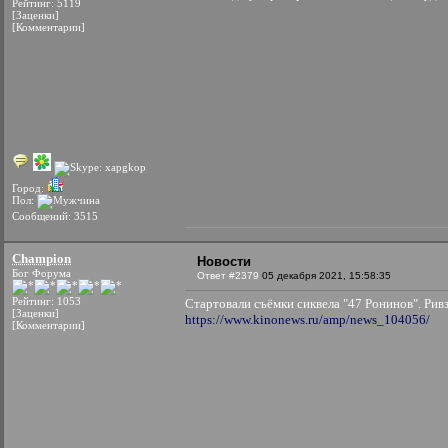
Рейтинг: 5119
[Заценки]
[Комментарии]
Город:
Пол:
Сообщений: 3515
Champion
Новости
Бог Форума
Ответ #2379
05 декабря 2021, 15:58:35
Рейтинг: 1053
Стартовали съёмки сиквела "47 Ронинов". Ривз
[Заценки]
https://www.kinonews.ru/amp/news_104056/
[Комментарии]