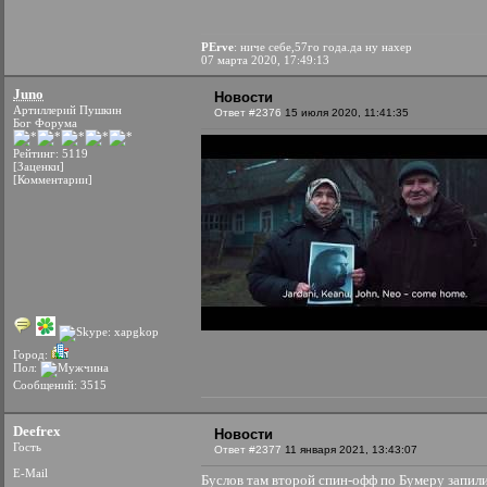
PErve
: ниче себе,57го года.да ну нахер
07 марта 2020, 17:49:13
Juno
Новости
Артиллерий Пушкин
Ответ #2376
15 июля 2020, 11:41:35
Бог Форума
Рейтинг: 5119
[Заценки]
[Комментарии]
Город:
Пол:
Сообщений: 3515
Deefrex
Новости
Гость
Ответ #2377
11 января 2021, 13:43:07
E-Mail
Буслов там второй спин-офф по Бумеру запил