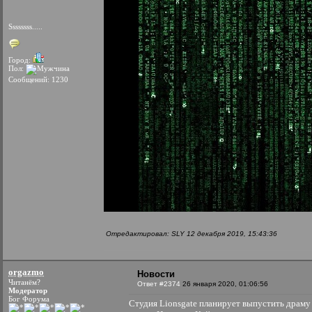
Ssssssss.....
Город:
Пол:
Сообщений: 1230
Отредактировал: SLY 12 декабря 2019, 15:43:36
orgazmo
Новости
Читанём?
Ответ #2374
26 января 2020, 01:06:56
Модератор
Бог Форума
Студия Lionsgate планирует выпустить драму