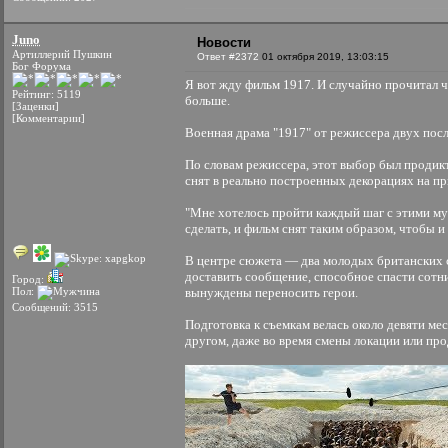
Juno
Новости
Артиллерий Пушкин
Ответ #2372
01 октября 2019, 13:03:15
Бог Форума
Я вот жду фильм 1917. И случайно прочитал ч
Рейтинг: 5119
больше.
[Заценки]
[Комментарии]
Военная драма "1917" от режиссера двух пос
По словам режиссера, этот выбор был продик
снят в реально построенных декорациях на п
"Мне хотелось пройти каждый шаг с этими му
сделать, и фильм снят таким образом, чтобы и
В центре сюжета — два молодых британских с
доставить сообщение, способное спасти сотни
Город:
Пол:
вынуждены переносить герои.
Сообщений: 3515
Подготовка к съемкам велась около девяти м
другом, даже во время смены локации или пр