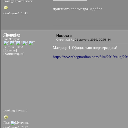
Prodigy просто класс
приятного просмотра. и добра
Сообщений: 1541
Champion
Новости
Бог Форума
Ответ #2371
21 августа 2019, 00:58:34
Рейтинг: 1053
Матрица 4. Официально подтверждена!
[Заценки]
[Комментарии]
https://www.theguardian.com/film/2019/aug/20/t
Looking Skyward
Пол:
Сообщений: 2027