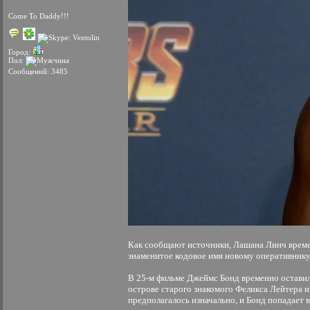
Come To Daddy!!!
Город:
Пол:
Сообщений: 3485
Как сообщают источники, Лашана Линч времен
знаменитое кодовое имя новому оперативнику
В 25-м фильме Джеймс Бонд временно оставил
острове старого знакомого Феликса Лейтера 
предполагалось изначально, и Бонд попадает 