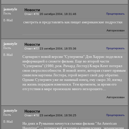
jamstyle
Новости
Гость
Ответ #76
20 октября 2004, 18:31:46
Процитировать
E-Mail
смотреть и представлять как пищат американские подростки
Авторизован
jamstyle
Новости
Гость
Ответ #77
23 октября 2004, 18:55:36
Процитировать
E-Mail
Сценарист новой версии "Супермена" Дэн Харрис поделился
информацией о сюжете фильма. Еще во второй части
"Супермена" (1980, реж. Ричард Лестер) Кларк Кент потерял
свои сверхспособности. В новой ленте, которая станет прямым
сиквелом картины Лестера, герой вернет свой дар обратно.
Однако Супермен уже не наивный юнец, ему скоро 30, взгляд
на жизнь порядком изменился. Тем временем, за время его
отсутствия в мире произошло много нехорошего....
Авторизован
jamstyle
Новости
Гость
Ответ #78
23 октября 2004, 18:56:25
Процитировать
E-Mail
На днях в Румынии начнутся съемки фильма "An American
Haunting" — готической истории о привидениях, экранизации