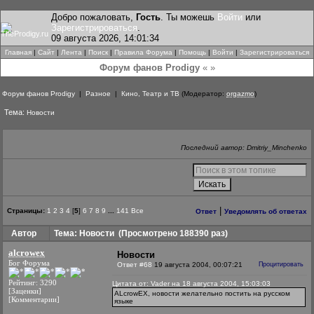
Добро пожаловать,
Гость
. Ты можешь
Войти
или
Зарегистрироваться
.
09 августа 2026, 14:01:34
Главная
|
Сайт
|
Лента
|
Поиск
|
Правила Форума
|
Помощь
|
Войти
|
Зарегистрироваться
Форум фанов Prodigy
« »
Форум фанов Prodigy
|
Разное
|
Кино, Театр и ТВ
(Модератор:
orgazmo
)
Тема:
Новости
Последний автор: Dmitriy_Minchenko
|
Страницы:
1
2
3
4
[
5
]
6
7
8
9
...
141
Все
Ответ
Уведомлять об ответах
Автор
Тема: Новости
(Просмотрено 188390 раз)
alcrowex
Новости
Бог Форума
Ответ #68
19 августа 2004, 00:07:21
Процитировать
Рейтинг: 3290
Цитата от: Vader на 18 августа 2004, 15:03:03
[Заценки]
ALcrowEX, новости желательно постить на русском
[Комментарии]
языке