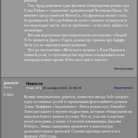
работы.
Так, Арад довольно едко высмеял утверждения режиссера
Сэма Рэйми о «трилогии» приключений Человека-Паука. По
мнению представителя Marvel’а, эта франчиза может стать
безразмерной. И если Рэйми не хочет снимать четвертую и
последующие части, это не проблема -- и без него найдутся
желающие.
Весьма вероятным претендентом на постановку «Людей
Х-3» является Джосс Уэдон, режиссер сериала про Баффи.
Хотя это не окончательное решение.
Что до постановки «Железного кулака» с Рэем Парком в
главной роли, то производство картины откладывается на
неопределенное время. И без него забот хватает
Авторизован
jamstyle
Новости
Гость
Ответ #74
20 октября 2004, 11:39:29
Процитировать
E-Mail
Кумир американских девочек, юная поп-звезда JoJo сыграет
одну из главных ролей в экранизации фэнтезийного романа
Эллис Хоффман «Aquamarine». Лента режиссера Элизабет
Ален расскажет о группе подростков, которые обнаружили на
морском берегу живую русалку. Что ж, участие в картине
юной поп-дивы, а также 13-летней племянницы Джулии
Робертс, Эммы, наверняка привлечет в кинотеатры
дополнительных зрителей. Съемки картины начнутся в
феврале 2005 года.