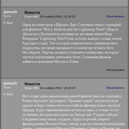
jamstyle
Новости
Гость
Ответ #82
19 ноября 2004, 18:18:15
Процитировать
E-Mail
Один из соавторов «Шрэка» Джо Стиллман пишет сценарий
для фэнтези "Percy Jackson and the Lightning Thief" (Перси
Джексон и Похититель молнии) по мотивам книги Рика
Риордана "Lightning Thief"(она, кстати, выйдет только летом
будущего года). Это история современного американского
подростка, который оказывается сыном греческого бога
Посейдона. Парень должен остановить войнушку, которую
затеяли шаловливые античные боги. Съемками фильма
займется компания Maverick Films.
Авторизован
jamstyle
Новости
Гость
Ответ #83
19 ноября 2004, 18:19:25
Процитировать
E-Mail
Вот и еще одна экранизация нашей фантастики на горизонте.
Роман братьев Стругацких "Хромая судьба" воплотится на
экране в виде совместного российско-французского проекта.
Правда, будет экранизирован не весь роман, а только та его
половина, которая выходила на Западе как "Гадкие лебеди".
Сведения пока очень скудные. Одну из ролей сыграет
француженка Наташа Ренье, автор художественной концепции
ленты – знаменитый Михаил Шемякин. Сейчас в Питере, на