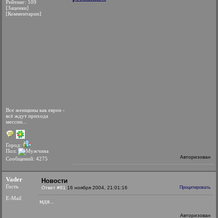
Рейтинг: 109
[Заценки]
[Комментарии]
Все женщины как евреи -
всё ждут прихода
мессии...
Город:
Пол:
Авторизован
Сообщений: 4275
Vader
Новости
Гость
Ответ #81
16 ноября 2004, 21:01:16
Процитировать
E-Mail
мдя...
Авторизован