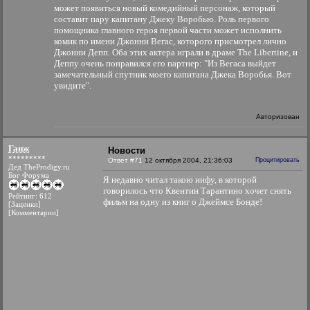
может появиться новый комедийный персонаж, который
составит пару капитану Джеку Воробью. Роль первого
помощника главного героя первой части может исполнить
комик по имени Джонни Вегас, которого присмотрел лично
Джонни Депп. Оба этих актера играли в драме The Libertine, и
Деппу очень понравился его партнер: "Из Вегаса выйдет
замечательный спутник моего капитана Джека Воробья. Вот
увидите".
Авторизован
Ганж
Новости
*********
Ответ #71
12 октября 2004, 21:36:03
Процитировать
Дед TheProdigy.ru
Бог Форума
Я недавно читал такою инфу, в которой
говорилось что Квентин Тарантино хочет снять
Рейтинг: 612
фильм на одну из книг о Джеймсе Бонде!
[Заценки]
[Комментарии]