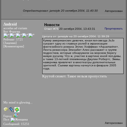
Отредактировал: jamstyle 20 октября 2004, 11:40:30
Авторизован
Android
Новости
accedas ad curiam
Ответ #75
20 октября 2004, 13:43:31
Процитировать
Бог Форума
Цитата от: jamstyle на 20 октября 2004, 11:39:29
Рейтинг: 1721
Кумир американских девочек, юная поп-звезда JoJo
[Заценки]
сыграет одну из главных ролей в экранизации
[Комментарии]
фэнтезийного романа Эллис Хоффман «Aquamarine».
Лента режиссера Элизабет Ален расскажет о группе
подростков, которые обнаружили на морском берегу
живую русалку. Что ж, участие в картине юной поп-дивы,
а также 13-летней племянницы Джулии Робертс, Эммы,
наверняка привлечет в кинотеатры дополнительных
зрителей. Съемки картины начнутся в феврале 2005
года.
Крутой сюжет. Такое нельзя пропустить
My mind is glowing...
Город:
Пол:
Авторизован
Сообщений: 15251