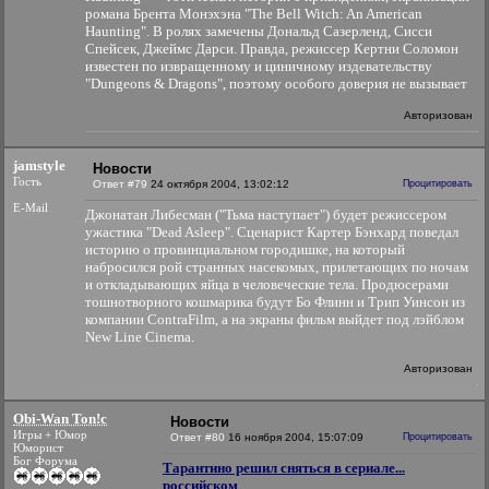
романа Брента Монэхэна "The Bell Witch: An American
Haunting". В ролях замечены Дональд Сазерленд, Сисси
Спейсек, Джеймс Дарси. Правда, режиссер Кертни Соломон
известен по извращенному и циничному издевательству
"Dungeons & Dragons", поэтому особого доверия не вызывает
Авторизован
jamstyle
Новости
Гость
Ответ #79
24 октября 2004, 13:02:12
Процитировать
E-Mail
Джонатан Либесман ("Тьма наступает") будет режиссером
ужастика "Dead Asleep". Сценарист Картер Бэнхард поведал
историю о провинциальном городишке, на который
набросился рой странных насекомых, прилетающих по ночам
и откладывающих яйца в человеческие тела. Продюсерами
тошнотворного кошмарика будут Бо Флинн и Трип Уинсон из
компании ContraFilm, а на экраны фильм выйдет под лэйблом
New Line Cinema.
Авторизован
Obi-Wan Ton!c
Новости
Игры + Юмор
Ответ #80
16 ноября 2004, 15:07:09
Процитировать
Юморист
Бог Форума
Тарантино решил сняться в сериале...
российском