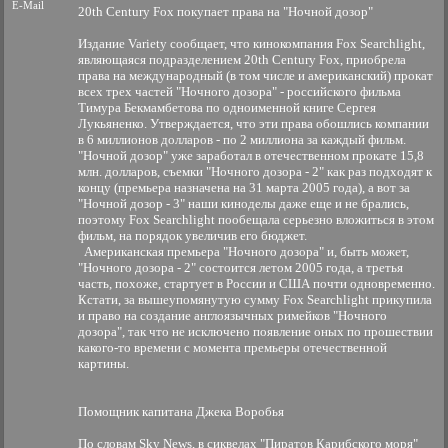
E-Mail
20th Century Fox покупает права на "Ночной дозор"
Издание Variety сообщает, что кинокомпания Fox Searchlight,
являющаяся подразделением 20th Century Fox, приобрела
права на международный (в том числе и американский) прокат
всех трех частей "Ночного дозора" - российского фильма
Тимура Бекмамбетова по одноименной книге Сергея
Лукьяненко. Утверждается, что эти права обошлись компании
в 6 миллионов долларов - по 2 миллиона за каждый фильм.
"Ночной дозор" уже заработал в отечественном прокате 15,8
млн. долларов, съемки "Ночного дозора - 2" как раз подходят к
концу (премьера назначена на 31 марта 2005 года), а вот за
"Ночной дозор - 3" наши киноделы даже еще и не брались,
поэтому Fox Searchlight пообещала серьезно вложиться в этом
фильм, на порядок увеличив его бюджет.
Американская премьера "Ночного дозора" и, быть может,
"Ночного дозора - 2" состоится летом 2005 года, а третья
часть, похоже, стартует в России и США почти одновременно.
Кстати, за вышеупомянутую сумму Fox Searchlight прикупила
и право на создание англоязычных римейков "Ночного
дозора", так что не исключено появление оных по прошествии
какого-то времени с момента премьеры отечественной
картины.
Помощник капитана Джека Воробья
По словам Sky News, в сиквелах "Пиратов Карибского моря"