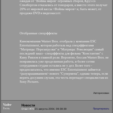
ожидая от "Войны миров" огромных сборов, Круз со
Спилбергом отказались от гонораров, а вместо этого получат
20% от мировой кассы <Войны миров> и, быть может, от
продажи DVD и видеокассет.
Отобранные спецэффекты
Кинокомпания Warner Bros. отобрала у компании ESC
Entertainment, которая работала над спецэффектами
"Матрицы: Перезагрузки" и "Матрицы: Революции" самый
последний заказ - спецэффекты для фильма "Константин" с
Кину Ривзом в главной роли. Вероятно, боссам Warner Bros. не
понравилась уже проделанная работа, и более сотни
сотрудников студии остались не у дел. Более того -
предполагалось, что именно ESC Entertainment займется
<разукрашиванием> нового "Супермена", однако теперь, если
верить досужим слухам, эта честь перепадет специалистам из
Sony Pictures.
Авторизован
Vader
Новости
Гость
Ответ #70
21 августа 2004, 09:38:39
Процитировать