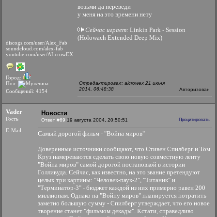
возьми да переведи
у меня на это времени нету
Сейчас играет:
Linkin Park - Session
(Holowach Extended Deep Mix)
discogs.com/user/Alex_Fab
soundcloud.com/alex-fab
youtube.com/user/ALcrowEX
Город:
Пол:
Отредактировал: alcrowеx 21 июня
2014, 06:48:38
Авторизован
Сообщений: 4154
Vader
Новости
Гость
Ответ #69
19 августа 2004, 20:50:51
Процитировать
E-Mail
Самый дорогой фильм - "Война миров"
Доверенные источники сообщают, что Стивен Спилберг и Том
Круз намереваются сделать свою новую совместную ленту
"Война миров" самой дорогой постановкой в истории
Голливуда. Сейчас, как известно, на это звание претендуют
целых три картины: "Человек-паук-2", "Титаник" и
"Терминатор-3" - бюджет каждой из них примерно равен 200
миллионам. Однако на "Войну миров" планируется потратить
заметно большую сумму - Спилберг утверждает, что его новое
творение станет "фильмом декады". Кстати, справедливо