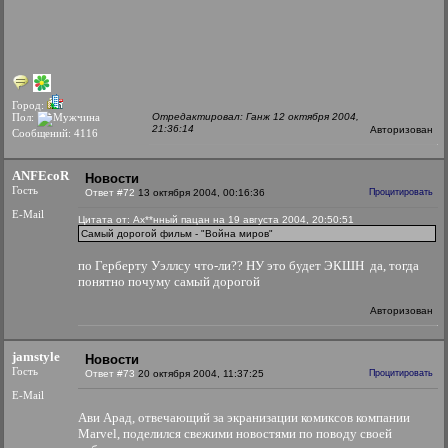
Город:
Пол:
Отредактировал: Ганж 12 октября 2004,
21:36:14
Авторизован
Сообщений: 4116
ANFEcoR
Новости
Гость
Ответ #72
13 октября 2004, 00:16:36
Процитировать
E-Mail
Цитата от: Ах**нный пацан на 19 августа 2004, 20:50:51
Самый дорогой фильм - "Война миров"
по Герберту Уэллсу что-ли?? НУ это будет ЭКШН
да, тогда
понятно почуму самый дорогой
Авторизован
jamstyle
Новости
Гость
Ответ #73
20 октября 2004, 11:37:25
Процитировать
E-Mail
Ави Арад, отвечающий за экранизации комиксов компании
Marvel, поделился свежими новостями по поводу своей