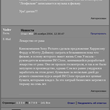
"Ленфильме" записывается музыка к фильму.
Ура! даешь!!!
Авторизован
Vader
Новости
Гость
Ответ #84
28 ноября 2004, 12:30:47
Процитировать
E-Mail
Лекарство от рака
Кинокомпания Sony Pictures сделала предложение Харрисону
Форду и Мэтту Дэймону сыграть в безымянном пока что
фильме, в основу которого ляжет жизнь Сэма Уэксала -
руководителя компании IM Clone, занимавшейся разработкой
лекарства от рака. Оно не прошло госконтроля, и так и не было
запущено в производство, однако Сэм все равно умудрился
заработать на этом денег, буквально за несколько дней до
резкого снижения курса акций IM Clone продав все ценные
бумаги, которыми владел. За это хитрый бизнесмен загремел в
тюрьму на семь лет.
Авторизован
|
Страницы:
1
2
3
4
[
5
]
6
7
8
9
...
141
Все
Ответ
Уведомлять об ответах