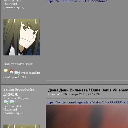
Рейтинг: 314
https://lenta.ru/news/2021/10/22/duna/
[Заценки]
[Комментарии]
Prodigy просто класс
Сообщений: 211
Salusa Secundus(ex.
Дюна Дени Вильнева / Dune Denis Villeneuv
Socialist)
Ответ #15
26 октября 2021, 21:19:29
Участник Форума
https://twitter.com/Legendary/status/14530588845
Рейтинг: 314
[Заценки]
[Комментарии]