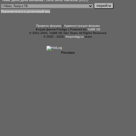
Тема:
Дюна Дени Вильнева / Dune Denis Villeneuve (2021)
Переключиться в десктопный вид
Правила форума
|
Администрация форума
Форум фанов Prodigy | Powered by
YaBB SE
© 2001-2002, YaBB SE Dev Team. All Rights Reserved.
© 2002 - 2026,
theprodigy.ru
team.
Реклама: