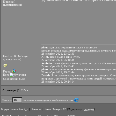
удовольствие от просмотра. На торрентах уже ест
[Заценки]
[Комментарии]
pinus
: купил на торренте и также в восторге
каждая секунда кадра имеет интерес,давненько я такого в
26 октября 2021, 23:02:33
Deefrex: 80 (обещал
A][eL
: надо было в кино итить
докинуть еще)
27 октября 2021, 05:40:38
Ventolin
: Такой фильм в кино нужно смотреть в обязатель
27 октября 2021, 15:05:45
pinus
: я категорически не вывожу фильмы в кинотеатре св
Город:
27 октября 2021, 19:01:44
Пол:
British
: Я по студенчеству кино крутил в кинотеатрах. Ст
попрокном зрителей и проходящих мимо людей, смотреть 
Сообщений: 6085
28 октября 2021, 00:24:14
Страницы:
[
1
]
2
Все
Показать
последних комментариев к сообщениям в теме
Форум фанов Prodigy
|
Разное
|
Кино, Театр и ТВ
(Модератор:
orgazmo
)