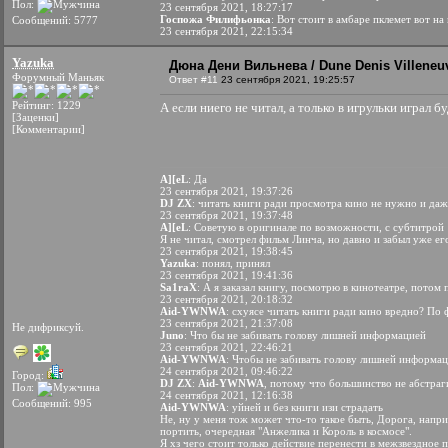
Пол:
23 сентября 2021, 18:27:17
Госпожа Филифьонка
: Вот стоит в амбаре пклемет вот 
Сообщений: 5777
23 сентября 2021, 22:15:34
Yazuka
Дюна Дени Вильнева / Dune Denis Villeneuv
Форумный Маньяк
Ответ #11
23 сентября 2021, 19:25:57
Рейтинг: 1229
А если ниего не читал, а только в игрульки играл б
[Заценки]
[Комментарии]
A][eL
: Да
23 сентября 2021, 19:37:26
DJ ZX
: читать книги ради просмотра кино не нужно и да
23 сентября 2021, 19:37:48
A][eL
: Советую в оригинале по возможности, с субтитрой
Я не читал, смотрел фильм Линча, но давно и забыл уже ег
23 сентября 2021, 19:38:45
Yazuka
: понял, принял
23 сентября 2021, 19:41:36
Sa1raX
: А я заказал книгу, посмотрю в кинотеатре, потом
23 сентября 2021, 20:18:32
Aid-YWNWA
: схуясе читать книги ради кино вредно? По 
23 сентября 2021, 21:37:08
Не дифриксуй.
Juno
: Что бы не забивать голову лишней информацией
23 сентября 2021, 22:46:21
Aid-YWNWA
: Чтобы не забивать голову лишней информац
24 сентября 2021, 09:46:22
Город:
DJ ZX
:
Aid-YWNWA
, потому что большинство не абстраги
Пол:
24 сентября 2021, 12:16:38
Сообщений: 995
Aid-YWNWA
: уйней и без книги изи страдать
Не, ну у меня тож может что-то такое быть, Дорога, наприм
портить, очередная "Анжелика и Король в космосе".
Я хз чего стоит только действие перенести в межзвездное 