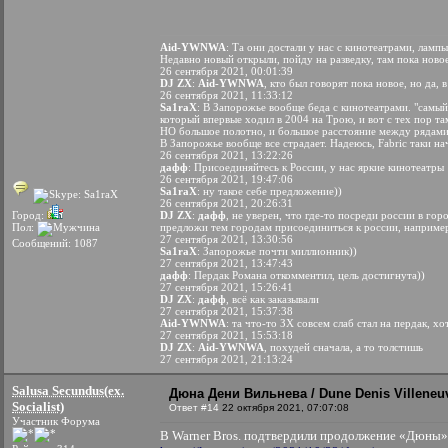
Aid-YWNWA
: Та они достали у нас с кинотеатрами, лампы
Недавно новый открыли, пойду на разведку, там пока новое
26 сентября 2021, 00:01:39
DJ ZX
:
Aid-YWNWA
, кто был говорят пока новое, но да,
26 сентября 2021, 11:33:12
Sa1raX
: В Запорожье вообще беда с кинотеатрами. "самый 
который впервые ходил в 2004 на Трою, и вот с тех пор т
НО большое полотно, и большое расстояние между рядами, 
В Запорожье вообще все страдает. Надеюсь, Fabric таки н
26 сентября 2021, 13:22:26
дафф
: Присоединяйтесь к России, у нас яркие кинотеатры
26 сентября 2021, 19:47:06
Sa1raX
: ну такое себе предложение))
26 сентября 2021, 20:26:31
Город:
DJ ZX
:
дафф
, не уверен, что где-то посреди россии в го
Пол:
предложи тем городам присоединиться к россии, наприме
27 сентября 2021, 13:30:56
Сообщений: 1087
Sa1raX
: Запорожье почти миллионник))
27 сентября 2021, 13:47:43
дафф
: Пердак Романа откомментил, цель достигнута))
27 сентября 2021, 15:26:41
DJ ZX
:
дафф
, всё как заказывали
27 сентября 2021, 15:37:38
Aid-YWNWA
: та что-то ЗХ совсем слаб стал на пердак, хо
27 сентября 2021, 15:53:18
DJ ZX
:
Aid-YWNWA
, похудей сначала, а то толстишь
27 сентября 2021, 21:13:24
Salusa Secundus(ex.
Дюна Дени Вильнева / Dune Denis Villeneuv
Socialist)
Ответ #14
22 октября 2021, 07:07:08
Участник Форума
В Warner Bros. подтвердили продолжение «Дюны»