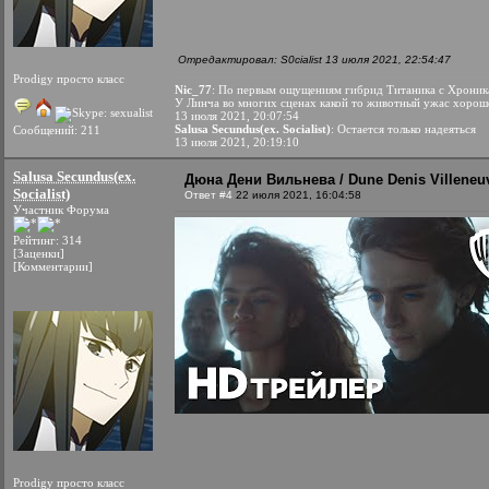
Отредактировал: S0cialist 13 июля 2021, 22:54:47
Prodigy просто класс
Nic_77
: По первым ощущениям гибрид Титаника с Хроник
У Линча во многих сценах какой то животный ужас хорош
13 июля 2021, 20:07:54
Salusa Secundus(ex. Socialist)
: Остается только надеяться
Сообщений: 211
13 июля 2021, 20:19:10
Salusa Secundus(ex.
Дюна Дени Вильнева / Dune Denis Villeneuv
Socialist)
Ответ #4
22 июля 2021, 16:04:58
Участник Форума
Рейтинг: 314
[Заценки]
[Комментарии]
Prodigy просто класс