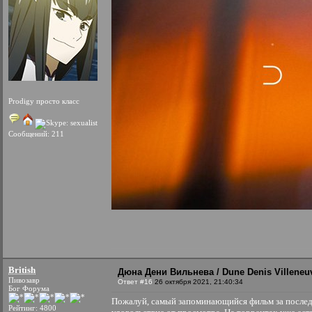
Prodigy просто класс
Сообщений: 211
British
Дюна Дени Вильнева / Dune Denis Villeneuv
Пивозавр
Ответ #16
26 октября 2021, 21:40:34
Бог Форума
Пожалуй, самый запоминающийся фильм за последн
Рейтинг: 4800