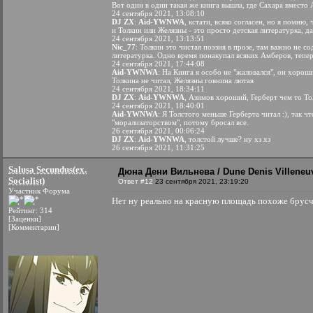
Вот один в один такая же книга вышла, где Сахара вместо 
24 сентября 2021, 13:08:10
DJ ZX
:
Aid-YWNWA
, кстати, всяко согласен, но я помню,
и Толкин или Желязны - это просто детская литературка, да
24 сентября 2021, 13:13:51
Nic_77
: Толкин это чистая поэзия в прозе, там важно не с
литературка. Одно время понакупал всяких Амберов, тепе
24 сентября 2021, 17:44:08
Aid-YWNWA
: На Кинга я особо не "жаловался", он хорош
Толкина не читал, Желязны говнина лютая
24 сентября 2021, 18:34:11
DJ ZX
:
Aid-YWNWA
, Азимов хороший, Герберт чем то То
24 сентября 2021, 18:40:01
Aid-YWNWA
: Я Толстого меньше Герберта читал :), так 
"морализаторством", потому бросал все.
26 сентября 2021, 00:06:24
DJ ZX
:
Aid-YWNWA
, толстой лучше? ну хз хз
26 сентября 2021, 11:31:25
Salusa Secundus(ex.
Дюна Дени Вильнева / Dune Denis Villeneuv
Socialist)
Ответ #12
23 сентября 2021, 23:19:20
Участник Форума
Нет ну реально на красную площадь похоже брусч
Рейтинг: 314
[Заценки]
[Комментарии]