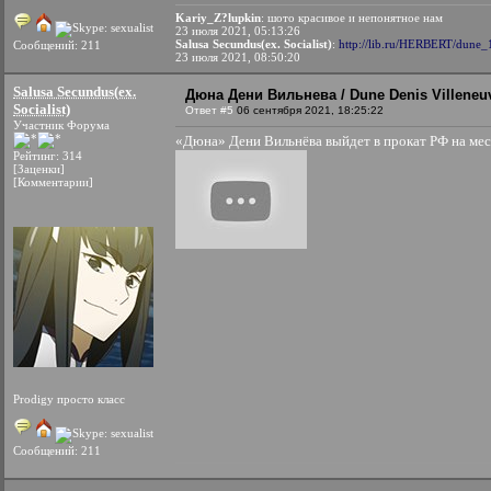
Kariy_Z?lupkin
: шото красивое и непонятное нам
23 июля 2021, 05:13:26
Salusa Secundus(ex. Socialist)
:
http://lib.ru/HERBERT/dune_1
Сообщений: 211
23 июля 2021, 08:50:20
Salusa Secundus(ex.
Дюна Дени Вильнева / Dune Denis Villeneuv
Socialist)
Ответ #5
06 сентября 2021, 18:25:22
Участник Форума
«Дюна» Дени Вильнёва выйдет в прокат РФ на ме
Рейтинг: 314
[Заценки]
[Комментарии]
Prodigy просто класс
Сообщений: 211