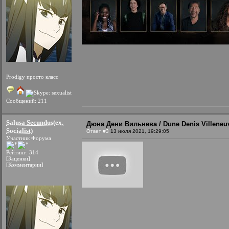
Prodigy просто класс
Сообщений: 211
Salusa Secundus(ex.
Дюна Дени Вильнева / Dune Denis Villeneuv
Socialist)
Ответ #3
13 июля 2021, 19:29:05
Участник Форума
Рейтинг: 314
[Заценки]
[Комментарии]