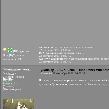
six nines
: то, что ты пишешь — просто смешно
22 сентября 2021, 00:15:52
UTX
:
six nines
забыл добавить: 6 из 10
Пол:
22 сентября 2021, 00:43:12
Aid-YWNWA
: почти три часа пролетели незаметно, готов
Сообщений: 1081
22 сентября 2021, 01:31:40
Salusa Secundus(ex.
Дюна Дени Вильнева / Dune Denis Villeneuv
Socialist)
Ответ #8
22 сентября 2021, 06:52:32
Участник Форума
Я и сам по началу ворчал, но мне хотелось и рыбку
Рейтинг: 314
для меня Дюна как и произведения Толкиена в дет
[Заценки]
[Комментарии]