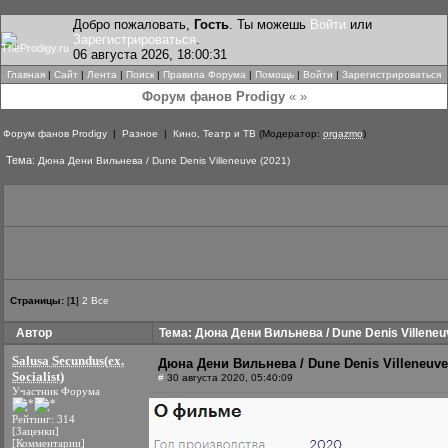
Добро пожаловать,
Гость
. Ты можешь
Войти
или
Зарегистрироваться
.
06 августа 2026, 18:00:31
Главная
|
Сайт
|
Лента
|
Поиск
|
Правила Форума
|
Помощь
|
Войти
|
Зарегистрироваться
Форум фанов Prodigy
« »
Форум фанов Prodigy
|
Разное
|
Кино, Театр и ТВ
(Модератор:
orgazmo
)
Тема:
Дюна Дени Вильнева / Dune Denis Villeneuve (2021)
Страницы:
[
1
]
2
Все
Автор
Тема: Дюна Дени Вильнева / Dune Denis Villeneu
Salusa Secundus(ex.
Дюна Дени Вильнева / Dune Denis Villeneuve 
Socialist)
#
30 августа 2020, 05:40:09
Участник Форума
Рейтинг: 314
[Заценки]
[Комментарии]