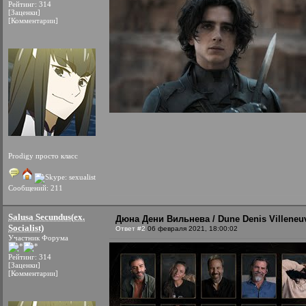
Рейтинг: 314
[Заценки]
[Комментарии]
Prodigy просто класс
Сообщений: 211
Salusa Secundus(ex.
Дюна Дени Вильнева / Dune Denis Villeneuv
Socialist)
Ответ #2
06 февраля 2021, 18:00:02
Участник Форума
Рейтинг: 314
[Заценки]
[Комментарии]