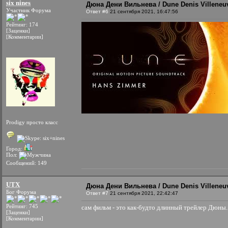
six nines
Дюна Дени Вильнева / Dune Denis Villeneuv
Участник Форума
Ответ #6
21 сентября 2021, 16:47:56
Рейтинг: 174
[Заценки]
[Комментарии]
Prodigy просто класс
Город:
Пол:
Сообщений: 149
UTX
Дюна Дени Вильнева / Dune Denis Villeneuv
Бог Форума
Ответ #7
21 сентября 2021, 22:42:47
Рейтинг: 745
сам фильм - это как-будто длинный трейлер Дюны. В
[Заценки]
[Комментарии]