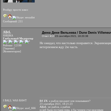
Prodigy просто класс
Сообщений: 211
A][eL
Дюна Дени Вильнева / Dune Denis Villeneuv
НЯШКА
Ответ #10
23 сентября 2021, 18:20:38
Глобальный Модератор
Не ожидал, что настолько понравится. Экранизация
Рейтинг: 12190
нетерпением жду 2ю часть
[Заценки]
[Комментарии]
I BALL WAS RAWT
DJ ZX
: а рыбов продают или показывают?
23 сентября 2021, 18:21:23
A][eL
: не рыбов, а рыбин
еслиб была пустыня пива, я бы червем стал красивым