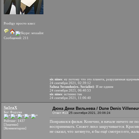
Prodigy просто класс
Сообщений: 211
six nines
: ну потому что это планета, разрушенная ядерны
24 сентября 2021, 02:39:12
Salusa Secundus(ex. Socialist)
: И не одним
24 сентября 2021, 06:40:53
six nines
: истинно так
24 сентября 2021, 11:06:40
Sa1raX
Дюна Дени Вильнева / Dune Denis Villeneuv
Бог Форума
Ответ #13
25 сентября 2021, 20:06:24
Рейтинг: 1437
Понравился фильм. Конечно, в начале ничего не по
[Заценки]
воспринимать. Сюжет лихо закручивается. Красиво
[Комментарии]
не сказал, что затянуто, я бы ещё смотрел его, жа