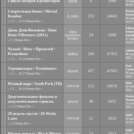
Список актеров и режиссеров
0
2089
oledjan
24 мая
08:49:
Смертельная битва / Mortal
Госпо
Фили
Kombat
253
34842
St_BeЯG
28 мая
«
1
2
...
14
15
Новые
Все
»
14:37:
Salus
Дюна Дени Вильнева / Dune
Salusa
Secun
Denis Villeneuve (2021)
24
1008
Secundus(ex.
Sociali
Socialist)
17 мар
«
1
2
Новые
Все
»
19:29:
Чужой / Alien + Прометей /
vafolo
Prometheus
266
47423
MadRox
08 дек
2025, 
«
1
2
...
15
16
Новые
Все
»
Оля
Терминаторы / Terminators
Сувен
457
43503
alcrowex
06 дек
«
1
2
...
26
27
Новые
Все
»
2025, 
stray
Южный парк / South Park (ТВ)
312
39676
ANFEcoR
18 сен
«
1
2
...
18
19
Новые
Все
»
2025, 
Документальные фильмы и
Госпо
Фили
документальные сериалы
40
5651
alcrowex
16 сен
«
1
2
3
Новые
Все
»
2025, 
28 недель спустя / 28 Weeks
OldF
Later
21
2924
ANFEcoR
26 ию
10:20:
«
1
2
Новые
Все
»
OldF
Чёрное зеркало / Black Mirror
15
1013
Gutixmann
07 мая