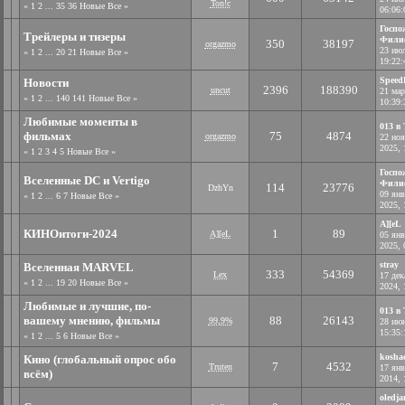
Ton!c
«
1
2
...
35
36
Новые
Все
»
06:06:
Госпо
Трейлеры и тизеры
Фили
350
38197
orgazmo
23 ию
«
1
2
...
20
21
Новые
Все
»
19:22:
Speed
Новости
2396
188390
uncut
21 мар
«
1
2
...
140
141
Новые
Все
»
10:39:
Любимые моменты в
013 в
фильмах
75
4874
orgazmo
22 но
2025, 
«
1
2
3
4
5
Новые
Все
»
Госпо
Вселенные DC и Vertigo
Фили
114
23776
DzhYn
09 янв
«
1
2
...
6
7
Новые
Все
»
2025, 
A][eL
КИНОитоги-2024
1
89
A][eL
05 янв
2025, 
stray
Вселенная MARVEL
333
54369
Lex
17 дек
«
1
2
...
19
20
Новые
Все
»
2024, 
Любимые и лучшие, по-
013 в
вашему мнению, фильмы
88
26143
99,9%
28 ию
15:35:
«
1
2
...
5
6
Новые
Все
»
koshac
Кино (глобальный опрос обо
7
4532
Truten
17 янв
всём)
2014, 
oledja