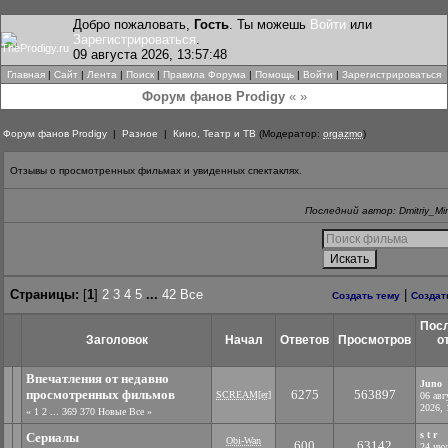
Добро пожаловать,
Гость
. Ты можешь
Войти
или
Зарегистрироваться
.
09 августа 2026, 13:57:48
Главная
|
Сайт
|
Лента
|
Поиск
|
Правила Форума
|
Помощь
|
Войти
|
Зарегистрироваться
Форум фанов Prodigy
« »
Форум фанов Prodigy
|
Разное
|
Кино, Театр и ТВ
(Модератор:
orgazmo
)
Отзывы о просмотренных фильмах и увиденных спектаклях.
Последний автор: Dmitriy_Mi
Страницы:
[
1
]
2
3
4
5
...
42
Все
|
Создать тему
Создат
Пос
Заголовок
Начал
Ответов
Просмотров
о
Впечатления от недавно
Juno
просмотренных фильмов
6275
563897
SCREAM[er]
06 авг
2026, 
«
1
2
...
369
370
Новые
Все
»
s t r
Сериалы
Obi-Wan
600
63142
24 ию