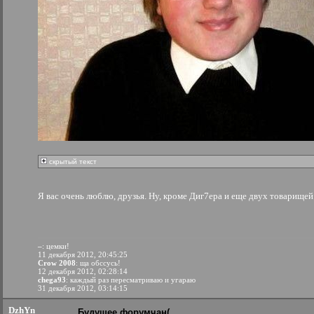
скрытый текст
Я вас очень люблю, друзья. Ну, кроме Диг7ера и еще двух товарище
–
: цемки!
11 декабря 2012, 20:45:25
Crow 2008
: ща обссусь!
12 декабря 2012, 02:28:14
chega93
: каждый раз пересматриваю и угараю
31 декабря 2012, 03:14:15
DzhYn
Будущее форумчан(