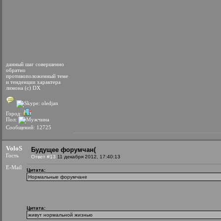
данный шаг совершенно
обратно
противоположенный теме
и тенденции характера
лимона (с) DX
Город:
Пол:
Сообщений: 12725
VoloS
Будущее форумчан(
Гость
Ответ #13
11 декабря 2012, 17:40:13
E-Mail
Цитата:
Нормальные форумчане
Цитата:
живут нормальной жизнью