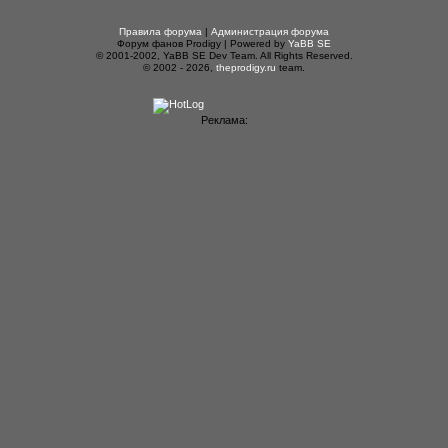
Правила форума
|
Администрация форума
Форум фанов Prodigy | Powered by
YaBB SE
© 2001-2002, YaBB SE Dev Team. All Rights Reserved.
© 2002 - 2026,
theprodigy.ru
team.
Реклама: