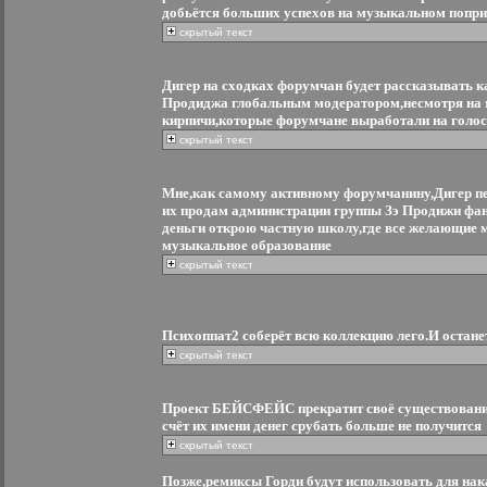
добьётся больших успехов на музыкальном попр
скрытый текст
Дигер на сходках форумчан будет рассказывать к
Продиджа глобальным модератором,несмотря на
кирпичи,которые форумчане выработали на голо
скрытый текст
Мне,как самому активному форумчанину,Дигер пер
их продам администрации группы Зэ Продижи фан
деньги открою частную школу,где все желающие 
музыкальное образование
скрытый текст
Психоппат2 соберёт всю коллекцию лего.И остане
скрытый текст
Проект БЕЙСФЕЙС прекратит своё существование,
счёт их имени денег срубать больше не получится
скрытый текст
Позже,ремиксы Горди будут использовать для на