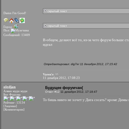
скрытый текст
Damn I'm Good!
скрытый текст
Город:
Пол:
Сообщений: 13409
В-общем, делают всё то, из-за чего форум больше с
идеал
Отредактировал: dig7er 11 декабря 2012, 17:15:42
Varen'e
: ^^
11 декабря 2012, 17:08:23
oledjan
Будущее форумчан(
Аляки муди муди
Ответ #12
11 декабря 2012, 17:18:47
Бог Форума
То бишь никто не хочет у Дига сосать? кроме Димы
Рейтинг: 13134
[Заценки]
[Комментарии]