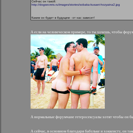
Сейчас он такой:
http://dogsecrets.ru/images/stories/sobaka-kusaet-hozyaina2.jpg
Каким он будет в будущем - от нас зависит!
А если на человеческом примере, то ты хочешь, чтобы фору
А нормальные форумчане гетеросексуалы хотят чтобы он бы
А сейчас, в основном благодаря бабульке и хоккеисту, он так