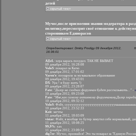
детей
скрытый текст
Мучос,после присвоения звания модератора в раз
политику,пересмотрит своё отношение к действую
сторонником Единорасов
скрытый текст
Отредактировал: Dmitry Prodigy 09 декабря 2012,
16:36:01
A][eL
: хера карась похудел. ТАК НЕ БЫВАЕТ
09 декабря 2012, 16:28:08
VoloS
: покарал за Катю
09 декабря 2012, 17:01:02
Varen'e
: поощрила за музыкальное образование
09 декабря 2012, 19:43:01
DX
: Ура ! я буду жить !)
09 декабря 2012, 23:28:07
Fate
:
"Дигер на сходках форумчан будет рассказывать..."
-
10 декабря 2012, 09:23:08
Fate
:
"Мне,как самому активному форумчанину,Дигер перед
10 декабря 2012, 09:32:12
VoloS
: Фэйт, сууууууууууууууууууууууууууукаааааааааааа
10 декабря 2012, 23:52:33
Keit
: мечты
11 декабря 2012, 18:03:09
vistar
: Фэйт, я вообще то бутер замутил себе нормальный, д
11 декабря 2012, 18:08:25
99,9%
: хах
11 декабря 2012, 23:09:54
dig7er
: Мучос, признайся! Это ты покарал за "Единую Росси