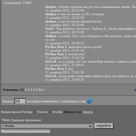
Сообщений: 13409
oledjan
: гейские приколы как раз ты и показываешь людям
Диг
11 декабря 2012, 18:32:40
oledjan
: и мне не далеко за 30, счетовод
11 декабря 2012, 18:32:56
oledjan
: а насчет дочек завидуй молча
11 декабря 2012, 18:33:06
VoloS
: "Как фэйлить эпически". Хайлов Л., Эксмо-Франкфурт,
11 декабря 2012, 18:35:38
oledjan
: и кстати, Диг, я не собираюсь тебя держать, даже та
то сам
11 декабря 2012, 18:38:13
Psi Hoe Pate 2
: выпилить фотки детей
11 декабря 2012, 21:01:42
Psi Hoe Pate 2
: неуместно!
11 декабря 2012, 21:01:54
Sa1raX
: ох и дурак, ты! что ты вообще знаешь о семье и дет
11 декабря 2012, 22:39:47
Psi Hoe Pate 2
: кто
11 декабря 2012, 23:01:30
Sa1raX
: дигер жеж! я как такое увидел сразу же написал, не
11 декабря 2012, 23:04:35
Страницы:
[
1
]
2
3
4
5
6
Все
Показать
последних комментариев к сообщениям в теме
Форум фанов Prodigy
|
Разное
|
Флейм
(Модератор:
Varen'e
)
Тема:
Будущее форумчан(
Переключиться в десктопный вид