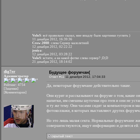
VoloS
: всё правильно сказал, мне впадлу было картинки гуглить )
11 декабря 2012, 16:39:36
Crow 2008
: слева Сервер малолетний
12 декабря 2012, 02:22:22
jeniya
:
12 декабря 2012, 03:28:22
VoloS
: кстати, а на какой фотке слева сервер? ;D;D
21 декабря 2012, 18:14:02
dig7er
Будущее форумчан(
Администратор
Ответ #11
11 декабря 2012, 17:04:33
Рейтинг: 4754
Да, некоторые форумчане действительно такие.
[Заценки]
[Комментарии]
Они курят и рассказывают на форуме о том, какие о
напитки, им смешны шуточки про геев и они не уст
и ту же тему. Они часами сидят за компьютером и м
фотоколлажи, в которых выставляют других форум
Но это лишь малая секта. Нормальные форумчане ж
совершенствуются, ищут информацию и делятся ей.
скрытый текст