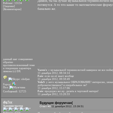
Димон, ты бы лучше музыкальной терминологией пол
Рейтинг: 13134
потянутся. А то что какие то математические форм
[Заценки]
банально же.
[Комментарии]
данный шаг совершенно
обратно
противоположенный теме
и тенденции характера
Varen'e
: с музыкальной терминологией наверное не все пойм
лимона (с) DX
11 декабря 2012, 08:34:14
Fate
: если он её знает вообще
11 декабря 2012, 09:59:49
VoloS
: у него музыкальное ОБРАЗОВАНИЕ! интересно, злока
Город:
доброкачественное? и операбельное ли?
Пол:
11 декабря 2012, 15:17:06
Fate
: продеджэ же ну...резать к чертовой матери!
Сообщений: 12725
11 декабря 2012, 15:20:33
dig7er
Будущее форумчан(
Администратор
Ответ #9
11 декабря 2012, 15:39:51
Рейтинг: 4754