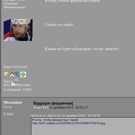
Я хочу, чтобы форум был такой:
[Заценки]
[Комментарии]
Сейчас он такой:
Каким он будет в будущем - от нас зависит!
Damn I'm Good!
Город:
Пол:
Сообщений: 13409
Mezzanine
Будущее форумчан(
Гость
Ответ #10
11 декабря 2012, 16:31:17
E-Mail
Цитата от: dig7er на 11 декабря 2012, 15:39:51
Я хочу, чтобы форум был такой:
http://s60.radikal.ru/i169/0812/78/7d06fb751874.jpg