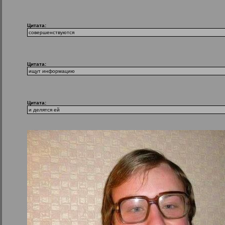
Цитата:
совершенствуются
Цитата:
ищут информацию
Цитата:
и делятся ей