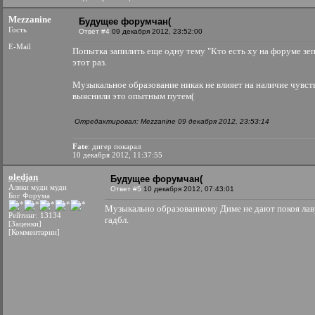
Mezzanine
Будущее форумчан(
Гость
Ответ #4
09 декабря 2012, 23:52:00
E-Mail
Попытка запилить еще одну тему "Кто есть ху на форуме зеп
этот раз.
Музыкальное образование никак не влияет на наличие чувст
выяснили это опытным путем(
Отредактировал: Mezzanine 09 декабря 2012, 23:53:14
Fate
: дигер покарал
10 декабря 2012, 11:37:55
oledjan
Будущее форумчан(
Аляки муди муди
Ответ #5
10 декабря 2012, 07:43:01
Бог Форума
Музыкально образованному Диме не дают покоя лав
Рейтинг: 13134
гадбл.
[Заценки]
[Комментарии]