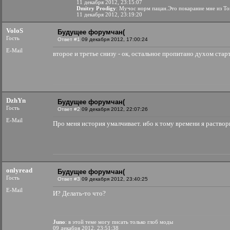
11 декабря 2012, 23:15:07
Dmitry Prodigy
: Мучос норм пацан.Это покарание мне из Т
11 декабря 2012, 23:19:20
VoloS
Будущее форумчан(
Гость
Ответ #1
09 декабря 2012, 17:00:24
E-Mail
второе и третье снизу - ок, остальное пропитано духом ста
DzhYn
Будущее форумчан(
Гость
Ответ #2
09 декабря 2012, 22:07:26
E-Mail
Про меня история умалчивает. ибо к тому времени я раствор
onlyread
Будущее форумчан(
Гость
Ответ #3
09 декабря 2012, 23:40:25
E-Mail
И? Делать-то что?
Juno
: в этой теме могу писать только глоб моды
09 декабря 2012, 23:51:38