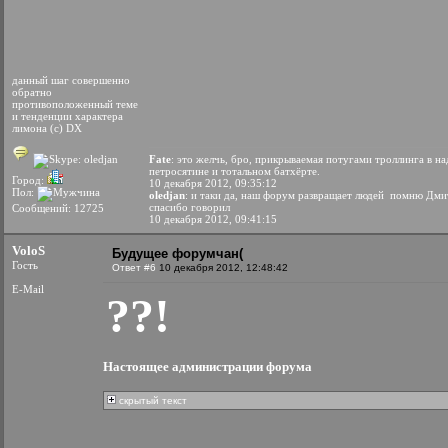
данный шаг совершенно
обратно
противоположенный теме
и тенденции характера
лимона (с) DX
Fate
: это желчь, бро, прикрываемая потугами троллинга в н
петросятине и тотальном батхёрте.
Город:
10 декабря 2012, 09:35:12
Пол:
oledjan
: и таки да, наш форум развращает людей
помню Дмитр
спасибо говорил
Сообщений: 12725
10 декабря 2012, 09:41:15
VoloS
Будущее форумчан(
Гость
Ответ #6
10 декабря 2012, 12:48:42
E-Mail
??!
Настоящее администрации форума
скрытый текст