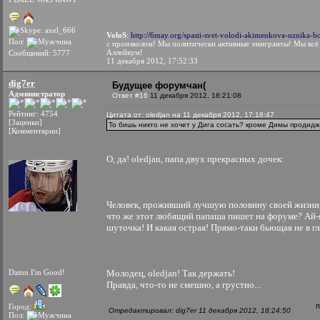
VoloS
:
http://6may.org/spasti-svet-volodi-akimenkova-uznika-bo
Пол:
с произволом! Мы политически активные эмигранты! Мы всё 
Аллейкум!
Сообщений: 5777
11 декабря 2012, 17:52:33
dig7er
Будущее форумчан(
Администратор
Ответ #16
11 декабря 2012, 18:21:08
Рейтинг: 4754
Цитата от: oledjan на 11 декабря 2012, 17:18:47
[Заценки]
То бишь никто не хочет у Дига сосать? кроме Димы продидж
[Комментарии]
О, да! oledjan, папа двух прекрасных дочек:
Человек, проживший лучшую половину своей жизни, 
что же этот любящий папаша пишет на форуме? Ай-яй
шуточка! И какая острая! Прямо-таки бьющая не в гла
Damn I'm Good!
Молодец, oledjan! Так держать!
Правда, что-то не смешно, а грустно...
Город:
Отредактировал: dig7er 11 декабря 2012, 18:24:50
Пол: