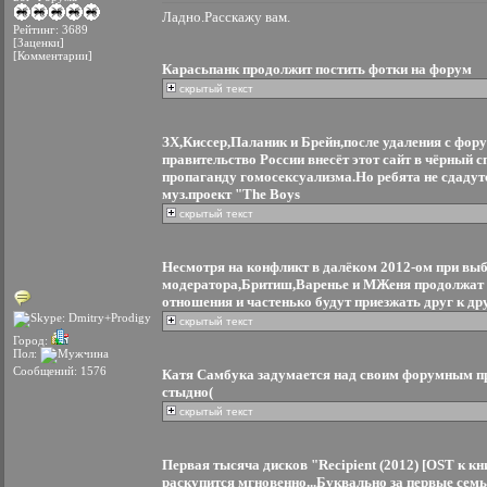
Ладно.Расскажу вам.
Рейтинг: 3689
[Заценки]
[Комментарии]
Карасьпанк продолжит постить фотки на форум
скрытый текст
ЗХ,Киссер,Паланик и Брейн,после удаления с фору
правительство России внесёт этот сайт в чёрный сп
пропаганду гомосексуализма.Но ребята не сдадутс
муз.проект "The Boys
скрытый текст
Несмотря на конфликт в далёком 2012-ом при вы
модератора,Бритиш,Варенье и МЖеня продолжат 
отношения и частенько будут приезжать друг к др
скрытый текст
Город:
Пол:
Сообщений: 1576
Катя Самбука задумается над своим форумным п
стыдно(
скрытый текст
Первая тысяча дисков "Recipient (2012) [OST к кн
раскупится мгновенно...Буквально за первые семь