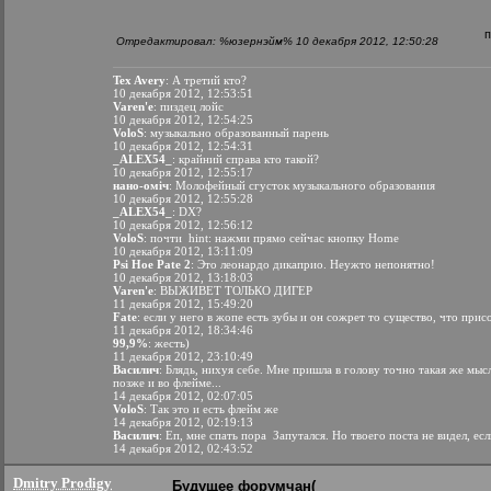
Отредактировал: %юзернэйм% 10 декабря 2012, 12:50:28
Tex Avery
: А третий кто?
10 декабря 2012, 12:53:51
Varen'e
: пиздец лойс
10 декабря 2012, 12:54:25
VoloS
: музыкально образованный парень
10 декабря 2012, 12:54:31
_ALEX54_
: крайний справа кто такой?
10 декабря 2012, 12:55:17
нано-оміч
: Молофейный сгусток музыкального образования
10 декабря 2012, 12:55:28
_ALEX54_
: DX?
10 декабря 2012, 12:56:12
VoloS
: почти
hint: нажми прямо сейчас кнопку Home
10 декабря 2012, 13:11:09
Psi Hoe Pate 2
: Это леонардо дикаприо. Неужто непонятно!
10 декабря 2012, 13:18:03
Varen'e
: ВЫЖИВЕТ ТОЛЬКО ДИГЕР
11 декабря 2012, 15:49:20
Fate
: если у него в жопе есть зубы и он сожрет то существо, что прис
11 декабря 2012, 18:34:46
99,9%
: жесть)
11 декабря 2012, 23:10:49
Василич
: Блядь, нихуя себе. Мне пришла в голову точно такая же мысл
позже и во флейме...
14 декабря 2012, 02:07:05
VoloS
: Так это и есть флейм же
14 декабря 2012, 02:19:13
Василич
: Еп, мне спать пора
Запутался. Но твоего поста не видел, есл
14 декабря 2012, 02:43:52
Dmitry Prodigy
Будущее форумчан(