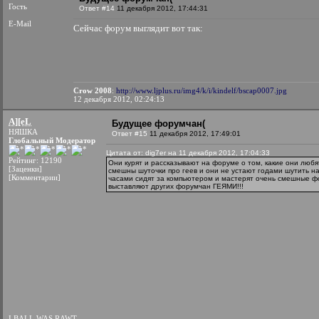
Гость
Ответ #14
11 декабря 2012, 17:44:31
E-Mail
Сейчас форум выглядит вот так:
Crow 2008
:
http://www.ljplus.ru/img4/k/i/kindelf/bscap0007.jpg
12 декабря 2012, 02:24:13
A][eL
Будущее форумчан(
НЯШКА
Ответ #15
11 декабря 2012, 17:49:01
Глобальный Модератор
Цитата от: dig7er на 11 декабря 2012, 17:04:33
Рейтинг: 12190
Они курят и рассказывают на форуме о том, какие они любя
[Заценки]
смешны шуточки про геев и они не устают годами шутить на
[Комментарии]
часами сидят за компьютером и мастерят очень смешные ф
выставляют других форумчан ГЕЯМИ!!!
I BALL WAS RAWT