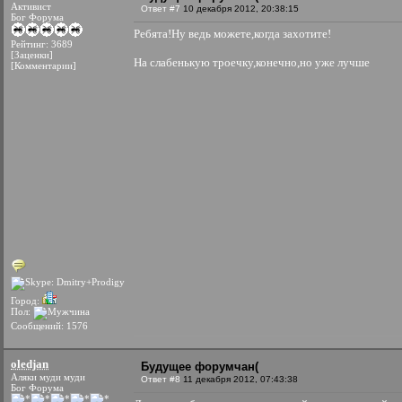
Активист
Ответ #7
10 декабря 2012, 20:38:15
Бог Форума
Ребята!Ну ведь можете,когда захотите!
Рейтинг: 3689
[Заценки]
На слабенькую троечку,конечно,но уже лучше
[Комментарии]
Город:
Пол:
Сообщений: 1576
oledjan
Будущее форумчан(
Аляки муди муди
Ответ #8
11 декабря 2012, 07:43:38
Бог Форума