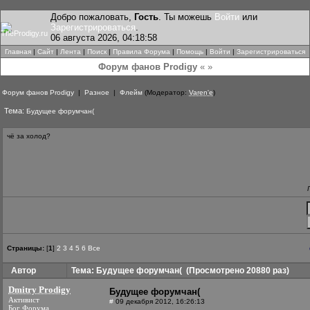
Добро пожаловать,
Гость
. Ты можешь
Войти
или
Зарегистрироваться
.
06 августа 2026, 04:18:58
Главная
|
Сайт
|
Лента
|
Поиск
|
Правила Форума
|
Помощь
|
Войти
|
Зарегистрироваться
Форум фанов Prodigy
« »
Форум фанов Prodigy
|
Разное
|
Флейм
(Модератор:
Varen'e
)
Тема:
Будущее форумчан(
чё за холод?
Страницы:
[
1
]
2
3
4
5
6
Все
Автор
Тема: Будущее форумчан(
(Просмотрено 20880 раз)
Dmitry Prodigy
Будущее форумчан(
Активист
#
09 декабря 2012, 16:26:13
Бог Форума