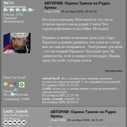
dig7er
АВТОРАМ: Оценка Треков на Радио
Администратор
Арены
Ответ #190
05 октября 2009, 20:43:52
Рейтинг: 4754
[Заценки]
Послушал передачу. Мне кажется, что ты её
[Комментарии]
отлично провёл как ведущий, Ганеш! Всё
структурированно и достойно. Молодец!
Недавно услышал в магазине трек Lady Gaga -
Paparazzi и дииико удивился, что в нём нет гитар,
мне он таак не понравился... Твой ремикс для меня
- это настоящий Paparazzi! Хороший трек. Не
удивился бы, если услышал его по радио. Правда
сразу бы отнёс в разряд попсы
Авторизован
Damn I'm Good!
rekcuFniarВ
: Ага, в воскресенье впервые оригинал
услыхал (в парихмахерской
), он оказывается медленней.
05 октября 2009, 21:51:35
LeStR
: кстати да, у ганеша ремикс очень колоритный и
Город:
самодостаточный
Пол:
05 октября 2009, 21:57:34
Lucky_Ganesh
: спасибо :))
Сообщений: 13409
06 октября 2009, 08:50:45
Lucky_Ganesh
АВТОРАМ: Оценка Треков на Радио
Дед TheProdigy.ru
Арены
Бог Форума
Ответ #191
08 октября 2009, 19:21:45