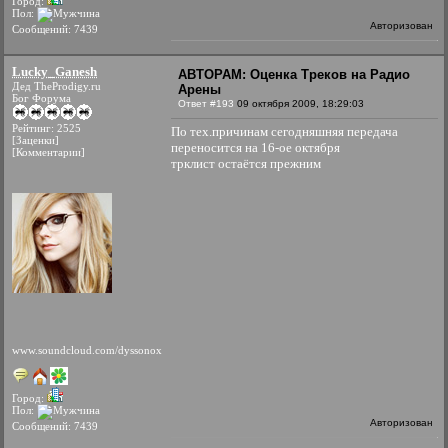
Город:
Пол:
Авторизован
Сообщений: 7439
Lucky_Ganesh
АВТОРАМ: Оценка Треков на Радио
Дед TheProdigy.ru
Арены
Бог Форума
Ответ #193
09 октября 2009, 18:29:03
Рейтинг: 2525
По тех.причинам сегодняшняя передача
[Заценки]
переносится на 16-ое октября
[Комментарии]
трклист остаётся прежним
www.soundcloud.com/dyssonox
Город:
Пол:
Авторизован
Сообщений: 7439