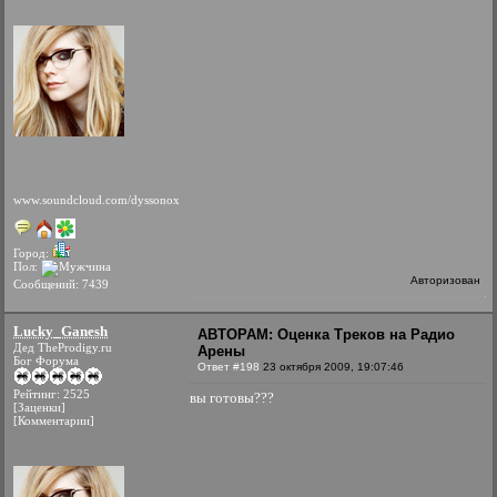
www.soundcloud.com/dyssonox
Город:
Пол:
Авторизован
Сообщений: 7439
Lucky_Ganesh
АВТОРАМ: Оценка Треков на Радио
Дед TheProdigy.ru
Арены
Бог Форума
Ответ #198
23 октября 2009, 19:07:46
Рейтинг: 2525
вы готовы???
[Заценки]
[Комментарии]