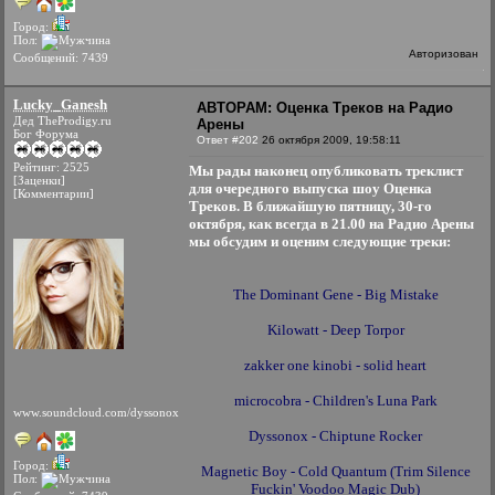
Город:
Пол:
Авторизован
Сообщений: 7439
Lucky_Ganesh
АВТОРАМ: Оценка Треков на Радио
Дед TheProdigy.ru
Арены
Бог Форума
Ответ #202
26 октября 2009, 19:58:11
Рейтинг: 2525
Мы рады наконец опубликовать треклист
[Заценки]
для очередного выпуска шоу Оценка
[Комментарии]
Треков. В ближайшую пятницу, 30-го
октября, как всегда в 21.00 на Радио Арены
мы обсудим и оценим следующие треки:
The Dominant Gene - Big Mistake
Kilowatt - Deep Torpor
zakker one kinobi - solid heart
microcobra - Children's Luna Park
www.soundcloud.com/dyssonox
Dyssonox - Chiptune Rocker
Город:
Magnetic Boy - Cold Quantum (Trim Silence
Пол:
Fuckin' Voodoo Magic Dub)