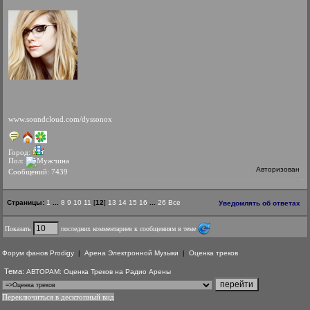
www.soundcloud.com/dyssonox
Город:
Пол:
Авторизован
Сообщений: 7439
Страницы:
1
...
8
9
10
11
[
12
]
13
14
15
16
...
26
Все
Уведомлять об ответах
Показать
последних комментариев к сообщениям в теме
Форум фанов Prodigy
|
Арена Электронной Музыки
|
Оценка треков
Тема:
АВТОРАМ: Оценка Треков на Радио Арены
Переключиться в десктопный вид