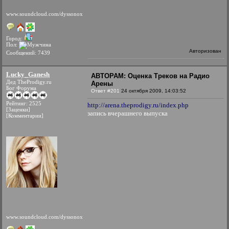
www.soundcloud.com/dyssonox
Город:
Пол:
Авторизован
Сообщений: 7439
Lucky_Ganesh
АВТОРАМ: Оценка Треков на Радио
Дед TheProdigy.ru
Арены
Бог Форума
Ответ #201
24 октября 2009, 14:03:52
Рейтинг: 2525
http://arena.theprodigy.ru/index.php
[Заценки]
запись вчерашнего выпуска
[Комментарии]
www.soundcloud.com/dyssonox