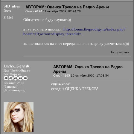
SID_alien
АВТОРАМ: Оценка Треков на Радио Арены
Гость
Ответ #194
11 октября 2009, 02:24:28
E-Mail
Обязательно буду слушать))
я тут вон чего накидал:
http://forum.theprodigy.ru/index.php?
board=19;action=display;threadid=...
зы: не знаю как на счет передачи, но на заценку расчитываю)))
Авторизован
Lucky_Ganesh
АВТОРАМ: Оценка Треков на Радио
Дед TheProdigy.ru
Арены
Бог Форума
Ответ #195
16 октября 2009, 17:03:54
Рейтинг: 2525
ещё 4 часа!!
[Заценки]
сегодня ОЦЕНКА ТРЕКОВ!
[Комментарии]