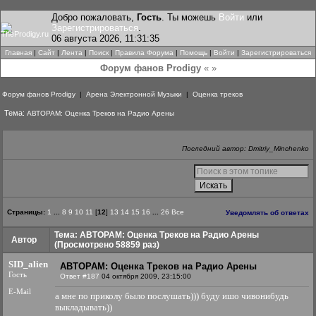
Добро пожаловать,
Гость
. Ты можешь
Войти
или
Зарегистрироваться
.
06 августа 2026, 11:31:35
Главная
|
Сайт
|
Лента
|
Поиск
|
Правила Форума
|
Помощь
|
Войти
|
Зарегистрироваться
Форум фанов Prodigy
« »
Форум фанов Prodigy
|
Арена Электронной Музыки
|
Оценка треков
Тема:
АВТОРАМ: Оценка Треков на Радио Арены
Последний автор: Dmitriy_Minchenko
Страницы:
1
...
8
9
10
11
[
12
]
13
14
15
16
...
26
Все
Уведомлять об ответах
Тема: АВТОРАМ: Оценка Треков на Радио Арены
Автор
(Просмотрено 58859 раз)
SID_alien
АВТОРАМ: Оценка Треков на Радио Арены
Гость
Ответ #187
04 октября 2009, 23:15:00
E-Mail
а мне по приколу было послушать))) буду ишо чивонибудь
выкладывать))