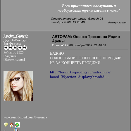
Всех приглашаем послушать и
пообсуждать треки вместе с нами!
Отредактировал: Lucky_Ganesh 08
октября 2009, 19:23:48
Авторизован
Lucky_Ganesh
АВТОРАМ: Оценка Треков на Радио
Дед TheProdigy.ru
Арены
Бог Форума
Ответ #192
08 октября 2009, 21:40:31
Рейтинг: 2525
ВАЖНО
[Заценки]
ГОЛОСОВАНИЕ О ПЕРЕНОСЕ ПЕРЕДАЧИ
[Комментарии]
ИЗ-ЗА КОНЦЕРТА ПРОДИЖИ
http://forum.theprodigy.ru/index.php?
board=39;action=display;threadid=...
www.soundcloud.com/dyssonox