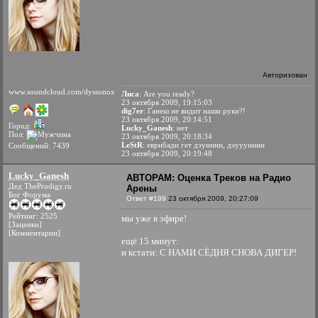
Авторизован
www.soundcloud.com/dyssonox
Лиса
: Are you ready?
23 октября 2009, 19:15:03
dig7er
: Ганеш не видит наши руки?!
23 октября 2009, 20:14:51
Город:
Lucky_Ganesh
: нет
Пол:
23 октября 2009, 20:18:34
LeStR
: еврибади гет дэунннн, дэууунннн
Сообщений: 7439
23 октября 2009, 20:19:48
Lucky_Ganesh
АВТОРАМ: Оценка Треков на Радио
Дед TheProdigy.ru
Арены
Бог Форума
Ответ #199
23 октября 2009, 20:27:09
Рейтинг: 2525
мы уже в эфире!
[Заценки]
[Комментарии]
ещё 15 минут:
и кстати: С НАМИ СЁДНЯ СНОВА ДИГЕР!