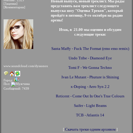
Рейтинг: 2525
Новый выпуск, новый треклист. Мы рады
[Заценки]
представить вам треклист следующего
[Комментарии]
выпуска шоу "Оценка Треков", который
пройдёт в пятницу, 9-го октября на радио
арены!
Итак, в 21.00 мы оценим и обсудим
следующие треки:
Santa Maffy - Fuck The Format (emo emo remix)
Undo Tribe - Diamond Eye
www.soundcloud.com/dyssonox
Tomi F - We Gonna Techno
Ivan Le Mutant - Phuture is Shining
Город:
Пол:
x-Doping - Aero Syn 2.2
Сообщений: 7439
Reticent - Come Out In One's True Colours
Saifer - Light Beams
TCB - Atlantis 14
[
Скачать треки одним архивом
]