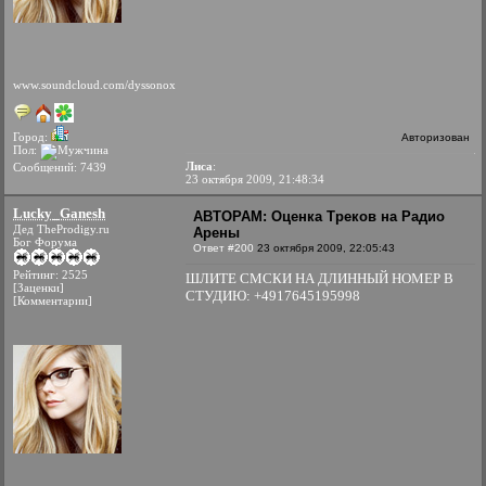
www.soundcloud.com/dyssonox
Город:
Авторизован
Пол:
Лиса
:
Сообщений: 7439
23 октября 2009, 21:48:34
Lucky_Ganesh
АВТОРАМ: Оценка Треков на Радио
Дед TheProdigy.ru
Арены
Бог Форума
Ответ #200
23 октября 2009, 22:05:43
Рейтинг: 2525
ШЛИТЕ СМСКИ НА ДЛИННЫЙ НОМЕР В
[Заценки]
СТУДИЮ: +4917645195998
[Комментарии]