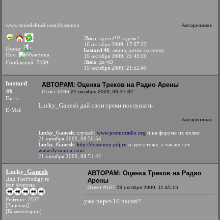
www.soundcloud.com/dyssonox
Авторизован
Лиса
: круто!!!! ждемс!
16 октября 2009, 17:07:22
Город:
bastard 46
: аврил, детка ты супер
Пол:
19 октября 2009, 21:45:00
Лиса
: да =D
Сообщений: 7439
19 октября 2009, 21:52:45
bastard
АВТОРАМ: Оценка Треков на Радио Арены
46
Ответ #196
21 октября 2009, 00:37:32
Гость
Lucky_Ganesh дай свои треки послушать
E-Mail
Авторизован
Lucky_Ganesh
: слушай:
www.promoradio.org
и на форуме их полно
21 октября 2009, 08:50:54
Lucky_Ganesh
:
http://dyssonox.pdj.ru
и здесь тоже, а так же тут:
www.dyssonox.com
21 октября 2009, 08:51:42
Lucky_Ganesh
АВТОРАМ: Оценка Треков на Радио
Дед TheProdigy.ru
Арены
Бог Форума
Ответ #197
23 октября 2009, 11:45:15
Рейтинг: 2525
уже через 10 часов!!
[Заценки]
[Комментарии]