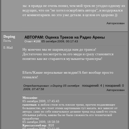
зы: я правда не очень понял, чем мой трек не угодил одному из
ведущих, что он "не хотел оскорблять автора", и воздержался
от комментариев. но это уже детали. в целом оч здорово.))
Авторизован
Doping
АВТОРАМ: Оценка Треков на Радио Арены
Гость
Ответ #188
05 октября 2009, 00:17:43
E-Mail
Ну конечно мы не шарим,куда нам до транса!
Достаточно посмотреть на его миди и сразу становится
понятно как-же стараются музыканты-трансеры!
Ебать!Какие нереальные мелодии!А бит вообще просто
гениален!
поощрений:
4
|
покараний:
0
Отредактировал: x-Doping 05 октября
2009, 07:47:58
Авторизован
Mezzanine
:
05 октября 2009, 17:45:43
razorman
: в любом стиле есть плохие треки, причем подавляющее
большинство, не стоит этими картинками тут махать. все зависит от
автора. само по себе изначальное делание трека под какой-то стиль
обезьянья работа, какова бы не была сложность его технической
проработки
05 октября 2009, 18:58:59
Кроссассемблер
: ЛОЛ
05 октября 2009, 22:11:40