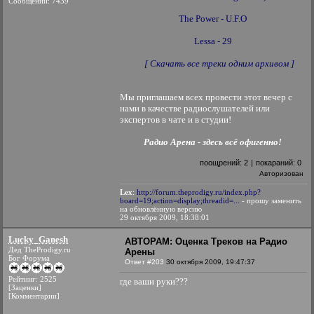
Сообщений: 7439
The Power - U.F.O
Lessa - 29
[ Скачать все треки одним архивом ]
Мы приглашаем всех провести этот вечер с
нами в качестве радиослушателей или
экспертов в чате и в студии!
Радио Арена - здесь всё офигенно!
поощрений:
2
|
покараний:
0
Авторизован
Lex
:
http://forum.theprodigy.ru/index.php?
board=19;action=display;threadid=...
- прошу заменить
на обновлённую версию
29 октября 2009, 18:38:01
Lucky_Ganesh
АВТОРАМ: Оценка Треков на Радио
Дед TheProdigy.ru
Арены
Бог Форума
Ответ #203
30 октября 2009, 19:47:37
Рейтинг: 2525
где ваши руки???
[Заценки]
[Комментарии]