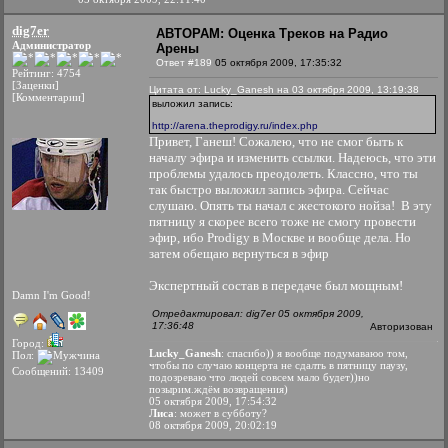
dig7er
АВТОРАМ: Оценка Треков на Радио
Администратор
Арены
Ответ #189
05 октября 2009, 17:35:32
Рейтинг: 4754
[Заценки]
Цитата от: Lucky_Ganesh на 03 октября 2009, 13:19:38
[Комментарии]
выложил запись:
http://arena.theprodigy.ru/index.php
Привет, Ганеш! Сожалею, что не смог быть к
началу эфира и изменить ссылки. Надеюсь, что эти
проблемы удалось преодолеть. Классно, что ты
так быстро выложил запись эфира. Сейчас
слушаю. Опять ты начал с жестокого нойза!
В эту
пятницу я скорее всего тоже не смогу провести
эфир, ибо Prodigy в Москве и вообще дела. Но
затем обещаю вернуться в эфир
Экспертный состав в передаче был мощным!
Damn I'm Good!
Отредактировал: dig7er 05 октября 2009,
17:36:48
Авторизован
Город:
Lucky_Ganesh
: спасибо)) я вообще подумаваюо том,
Пол:
чтобы по случаю концерта не сдалть в пятницу паузу,
Сообщений: 13409
подозреваю что людей совсем мало будет))но
позырим.ждём возвращения)
05 октября 2009, 17:54:32
Лиса
: может в субботу?
08 октября 2009, 20:02:19