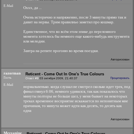
E-Mail
Оххх, да ...
Очень истерично и напряженно, после 3 минуты прямо так и
давит на нервы. Трим правилньо заметил про кошмар.
Единственное, что во всём этом эпике до переломного
момента хотелось бы немного еще какого-нибудь инструмента
или мелодии.
Завтра на репите прогоню во время поездки.
Авторизован
razorman
Reticent - Come Out In One's True Colours
Гость
Ответ #9
03 октября 2009, 21:40:37
Процитировать
E-Mail
нормальненько. когда слушал не смотрел сколько идет трек, под
финал глянул 6:06, немного удивился, так как показалось что
минуты полторы не больше шел, у меня бывает на некоторых
треках временное восприятие искажается по непонятным мне
причинам, то минута может идти как десять, то десять как
одна
Авторизован
Mezzanine
Reticent - Come Out In One's True Colours