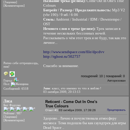
Название трека (релиза):
Come Out In One's True
[Заценки]
Colours
[Комментарии]
Битрейт / Размер / Продолжительность:
Mp3 V2
(vbr 190) / 9 мб / 6:06
Стиль:
Ambient / Industrial / IDM / Downtempo /
OST
Немного слов о треке (релизе):
Трек записан в
течение нескольких бессонных ночей.
Рассказывать о чём этот трек я не буду, так как это
личное...
http://www.sendspace.com/file/dpcdvv
http://rghost.ru/502757
Ратио себе оттрешхолдь,
Спасибо за внимание.
пик!
поощрений:
10
|
покараний:
0
Город:
Авторизован
Пол:
Juno
: класс, ето именно то что я люблю !
Сообщений: 6518
03 октября 2009, 20:13:13
Лиса
Reticent - Come Out In One's
Бог Форума
True Colours
Ответ #1
03 октября 2009, 17:39:26
Процитировать
Рейтинг: 987
[Заценки]
Здорово.. Лично я почувствовала атмосферу
[Комментарии]
космоса
Тема подошла бы как саундтрек для игры
Dead Space ..