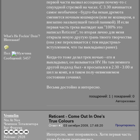
первой части вызвал ассоциации почему-то с
секундной стрелкой на часах. С 3.30 начинается
самое необычное - будто-бы некая дремота
сменяется ночным кошмаром (или не кошмаром, а
внезапно назлынувшей тихой паникой). И если
первая часть трека выглядит как "100% это
написал Reticent", то вторая лично для меня
What's He Fockin' Doin'?
открыла некую другую грань твоего творчества
Bleeeaaaat!
(она уже перекликается с тем индастриал-
вступлением, что ты выкладывал ранее).
Пол:
Когда-то тоже делал трек ночью - его я
Сообщений: 5457
выкладывал, он называется HV. Но там немного
другой подход был - я просыпался в 2.30 - 3.00 и
шел за комп, и в таком полу-невменяемом
состоянии сочинял.
Весьма достойно и интересно.
поощрений:
1
|
покараний:
0
Авторизован
Ventolin
Reticent - Come Out In One's
Nix At Nox
True Colours
Чемпион Тотализатора
Ответ #3
03 октября 2009, 17:48:20
Процитировать
Бог Форума
Интересно, мне понравилось. Хотя первая часть
Рейтинг: 2928
трэка больше понравилась