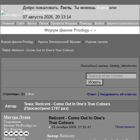
Добро пожаловать,
Гость
. Ты можешь
Войти
или
Зарегистрироваться
.
07 августа 2026, 20:13:14
Главная
|
Сайт
|
Лента
|
Поиск
|
Правила Форума
|
Помощь
|
Войти
|
Зарегистрироваться
Форум фанов Prodigy
« »
Форум фанов Prodigy
|
Арена Электронной Музыки
|
Оценка треков
Тема:
Reticent - Come Out In One's True Colours
Последний автор: Dmitriy_Minchenko
|
Страницы:
[
1
]
2
Все
Ответ
Уведомлять об ответах
Тема: Reticent - Come Out In One's True Colours
Автор
(Просмотрено 1797 раз)
Магура Луиза
Reticent - Come Out In One's
Гидравлика
True Colours
Богиня TheProdigy.ru
#
03 октября 2009, 17:31:47
Процитировать
Бог Форума
Автор:
Reticent
Рейтинг: 7283