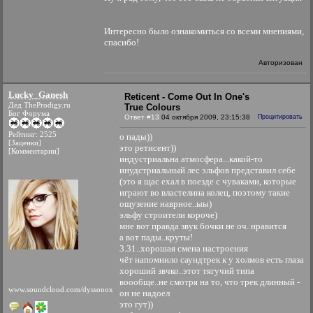
Интересно было ознакомиться со всеми мнениями,
спасибо!
Авторизован
Lucky_Ganesh
Reticent - Come Out In One's
Дед TheProdigy.ru
True Colours
Бог Форума
Ответ #13
04 октября 2009, 23:15:38
Процитировать
Рейтинг: 2525
о пады))
[Заценки]
это ретисент))
[Комментарии]
индустриальна атмосфера...какой-то
инудстриальный лес эльфов представил себе
(это я щас ехал в поезде с чуваками, которые
играют во властелина колец, поэтому такие
ощузение наврное..ыы)
эльфу строители короче)
мне вот правда звук бочки не оч. нравится
а вот пады..круты!
3.31..хорошая смена настроения
чёт напомнило саундтрек к у холмов есть глаза
хороший звчко..этот тягучий типа
воообще..не смотря на то, что трек длинный -
www.soundcloud.com/dyssonox
он не надоел
это гут))