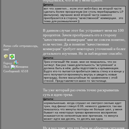
обрадовался, что и не у меня одного.
Цитата:
вот что заметил... если этот вобл-басс во второй части
сделать более прозрачным (не столь перебарщивать LP
фильтром), звучание всей второй части намного
приобразится в сторону "качественной" коммерции. это
тема для размышления ))
В данном случае этот бас устраивает меня на 100
процентов. Зачем преображать его в сторону
"качественной коммерции" мне не совсем понятно,
если честно. Да и понятие "качественная
Ратио себе оттрешхолдь,
коммерция" требует некоторых уточнений и более
пик!
детального изучения. Но за наблюдение спасибо.
Цитата:
Трек отличный! Не знаю, мне не показалось, что он
Город:
затянут. Как раз такая длительность "вступления" и
Пол:
должна быть в нём, дабы подготовить к кульминации.
Сообщений: 6518
Будто кто-то пытается пробиться сквозь стену и в конце у
него получается проникнуть внутрь и увидеть новые
преграды, более масштабные по сравнением с этой
стеной. Представляется какое-то чистилище.
Ты уже который раз очень точно раскрываешь
суть и идею трека.
Цитата:
нормальненько. когда слушал не смотрел сколько идет
трек, под финал глянул 6:06, немного удивился, так как
показалось что минуты полторы не больше шел, у меня
бывает на некоторых треках временное восприятие
искажается по непонятным мне причинам, то минута
может идти как десять, то десять как одна
Ну я рад тому, что это была не обратная ситуация