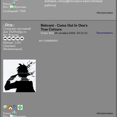
вобщем, спецэфическая и качественная
Город:
работа)
Пол:
Сообщений: 7439
Авторизован
- Пётр -
Reticent - Come Out In One's
Социально пассивный
True Colours
Дед TheProdigy.ru
Ответ #14
05 октября 2009, 00:21:01
Процитировать
Бог Форума
no comments
Рейтинг: 1101
[Заценки]
[Комментарии]
Город:
Авторизован
Пол: