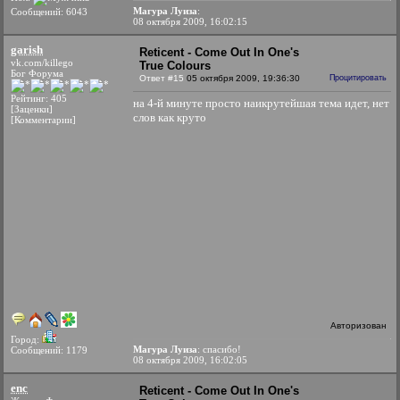
Магура Луиза
:
Сообщений: 6043
08 октября 2009, 16:02:15
garish
Reticent - Come Out In One's
vk.com/killego
True Colours
Бог Форума
Ответ #15
05 октября 2009, 19:36:30
Процитировать
Рейтинг: 405
на 4-й минуте просто наикрутейшая тема идет, нет
[Заценки]
слов как круто
[Комментарии]
Авторизован
Город:
Магура Луиза
: спасибо!
Сообщений: 1179
08 октября 2009, 16:02:05
enc
Reticent - Come Out In One's