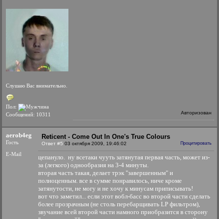
Слушаю Вас внимательно.
Пол:
Авторизован
Сообщений: 10311
aerob4eg
Reticent - Come Out In One's True Colours
Гость
Ответ #5
03 октября 2009, 19:46:02
Процитировать
E-Mail
цепануло. ну всетаки чууть затянутая первая часть, может из-
за (легкого) однообразия на 3-4 минуты.
вторая часть такая, делает трэк "завершенным" и
полноценным. все в сумме понравилось, ниче кроме
затянутости, не могу и не хочу к минусам приписывать!
вот что заметил... если этот вобл-басс во второй части сделать
более прозрачным (не столь перебарщивать LP фильтром),
звучание всей второй части намного приобразится в сторону