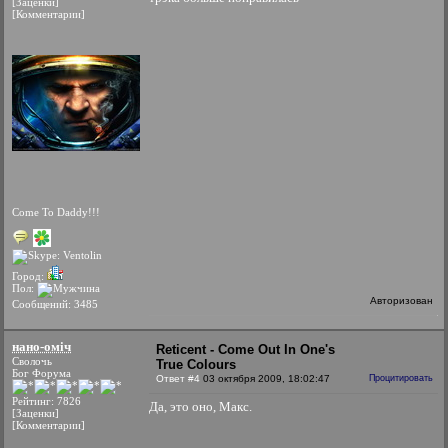
[Заценки]
[Комментарии]
Come To Daddy!!!
Город:
Пол:
Авторизован
Сообщений: 3485
нано-оміч
Reticent - Come Out In One's
Сволочь
True Colours
Бог Форума
Ответ #4
03 октября 2009, 18:02:47
Процитировать
Рейтинг: 7826
Да, это оно, Макс.
[Заценки]
[Комментарии]