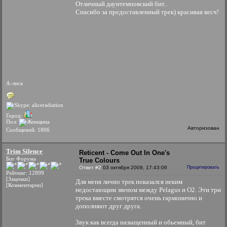
Отличный даунтемповский бит..
Спасибо за предоставленный трек) красивая весч!
А-лиса
Город:
Пол:
Авторизован
Сообщений: 1806
Trim Silence
Reticent - Come Out In One's
Бог Форума
True Colours
Ответ #2
03 октября 2009, 17:43:06
Процитировать
Рейтинг: 12899
[Заценки]
Для меня лично трек показался неким
[Комментарии]
недостающим звеном между Pelagus и O2. Эти три
трека вместе смотрятся очень гармонично и
дополняют друг друга.
Звук как всегда назыщенный и обьемный, бит