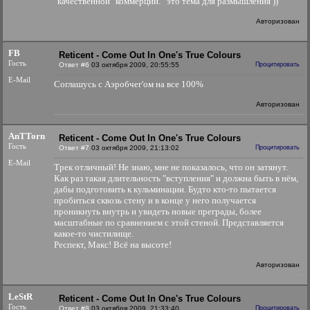
"качественной" коммерции.
это тема для размышления ))
Авторизован
FB
Reticent - Come Out In One's True Colours
Гость
Ответ #6
03 октября 2009, 20:55:55
Процитировать
E-Mail
Соглашусь с Аэробчег'ом на все 100%
Авторизован
AnTTorn
Reticent - Come Out In One's True Colours
Гость
Ответ #7
03 октября 2009, 21:13:02
Процитировать
E-Mail
Трек отличный! Не знаю, мне не показалось, что он затянут.
Как раз такая длительность "вступления" и должна быть в нём,
дабы подготовить к кульминации. Будто кто-то пытается
пробиться сквозь стену и в конце у него получается
проникнуть внутрь и увидеть новые преграды, более
масштабные по сравнением с этой стеной. Представляется
какое-то чистилище.
Респект, Макс! Всё на высоте!
Авторизован
LeStR
Reticent - Come Out In One's True Colours
Гость
Ответ #8
03 октября 2009, 21:33:40
Процитировать