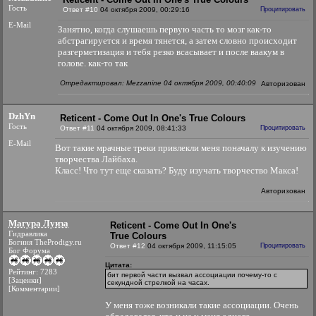
Гость
Ответ #10
04 октября 2009, 00:29:16
Процитировать
E-Mail
Занятно, когда слушаешь первую часть то мозг как-то
абстрагируется и время тянется, а затем словно происходит
разгерметизация и тебя резко всасывает и после ваакум в
голове. как-то так
Отредактировал: Mezzanine 04 октября 2009, 00:40:09
Авторизован
DzhYn
Reticent - Come Out In One's True Colours
Гость
Ответ #11
04 октября 2009, 08:41:33
Процитировать
E-Mail
Вот такие мрачные треки привлекли меня поначалу к изучению
творчества Лайбаха.
Класс! Что тут еще сказать? Буду изучать творчество Макса!
Авторизован
Магура Луиза
Reticent - Come Out In One's
Гидравлика
True Colours
Богиня TheProdigy.ru
Ответ #12
04 октября 2009, 11:15:05
Процитировать
Бог Форума
Цитата:
Рейтинг: 7283
бит первой части вызвал ассоциации почему-то с
[Заценки]
секундной стрелкой на часах.
[Комментарии]
У меня тоже возникали такие ассоциации. Очень