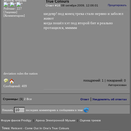
Житель Форума
True Colours
Ответ #16
08 октября 2009, 12:06:01
Процитировать
Рейтинг: 227
[Заценки]
шедевр! под конец трека стало нервно и заболел
[Комментарии]
живот
когда пошёл хэт под второй бит я реально
протащился, ммммм
deviation rules the nation
поощрений:
1
|
покараний:
0
Авторизован
Сообщений: 409
|
Страницы:
[
1
]
2
Все
Ответ
Уведомлять об ответах
Показать
последних комментариев к сообщениям в теме
Форум фанов Prodigy
|
Арена Электронной Музыки
|
Оценка треков
Тема:
Reticent - Come Out In One's True Colours