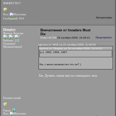
ЖЖЖЕСТЬ!!!
Пол:
Авторизован
Сообщений: 914
Dimplay
Впечатления от Invaders Must
Житель Форума
Die
Ответ #1769
29 октября 2009, 16:46:41
Процитировать
Рейтинг: 212
[Заценки]
Цитата от: ФСБ на 21 октября 2009, 11:56:53
[Комментарии]
Цитата от: Dimplay на 19 сентября 2009, 13:16:22
p.s. 1992, 1994, 1997.
Хм, с меня скопипастил что ли? )
Хм. Думаю, наши вкусы совпадают, мэн.
Enemies inside
Город:
Пол: