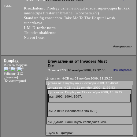
E-Mail
K sozhaleniu Prodigy uzhe ne mogut sozdat super-puper hit kak
ranshe(tipa firestarter, breathe...) (pochemu??)
Stand up fig znaet chto. Take Me To The Hospital wesh
superskaya.
I. M. D. tozhe norm.
Thunder obaldenno.
Nu vot i vse.
Авторизован
Dimplay
Впечатления от Invaders Must
Житель Форума
Die
Ответ #1772
10 ноября 2009, 19:32:50
Процитировать
Рейтинг: 212
[Заценки]
Цитата от: ФСБ на 03 ноября 2009, 13:25:25
[Комментарии]
Цитата от: Dimplay на 29 октября 2009, 16:46:41
Цитата от: ФСБ на 21 октября 2009, 11:56:53
Цитата от: Dimplay на 19 сентября 2009, 13:16:22
p.s. 1992, 1994, 1997.
Хм, с меня скопипастил что ли? )
Хм. Думаю, наши вкусы совпадают, мэн.
Вкусы в... цифрах?