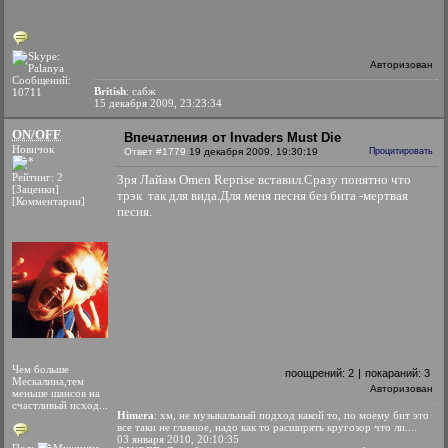
Авторизован
Сообщений:
British
: сабж
10711
15 декабря 2009, 23:23:34
ON/OFF
Впечатления от Invaders Must Die
Новичок
Ответ #1779
19 декабря 2009, 19:30:19
Процитировать
Рейтинг: 2
Зря Лайам Omen Reprise вставил.Сразу понятно что
[Заценки]
трэк так для вида.Для меня песня без бита -мертвая
[Комментарии]
песня.
Чем больше
поощрений:
2
|
покараний:
3
Мескалина,тем
Авторизован
меньше шансов на
счастливый исход...
Himera
: хм, не музыкальный подход какой то, по моему бит это
все таки не главное, надо как то расширять кругозор что ли....
03 января 2010, 20:10:35