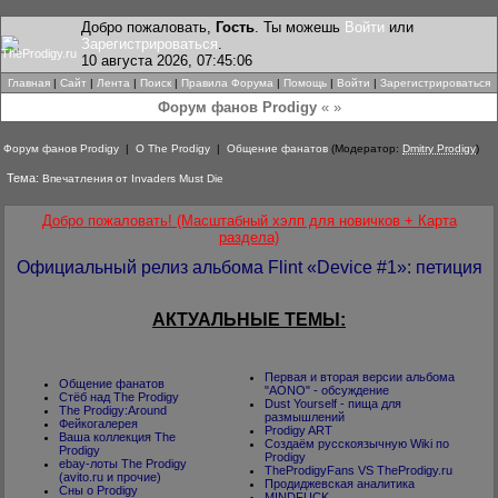
Добро пожаловать,
Гость
. Ты можешь
Войти
или
Зарегистрироваться
.
10 августа 2026, 07:45:06
Главная
|
Сайт
|
Лента
|
Поиск
|
Правила Форума
|
Помощь
|
Войти
|
Зарегистрироваться
Форум фанов Prodigy
« »
Форум фанов Prodigy
|
О The Prodigy
|
Общение фанатов
(Модератор:
Dmitry Prodigy
)
Тема:
Впечатления от Invaders Must Die
Добро пожаловать! (Масштабный хэлп для новичков + Карта
раздела)
Официальный релиз альбома Flint «Device #1»: петиция
АКТУАЛЬНЫЕ ТЕМЫ:
Первая и вторая версии альбома
Общение фанатов
"AONO" - обсуждение
Стёб над The Prodigy
Dust Yourself - пища для
The Prodigy:Around
размышлений
Фейкогалерея
Prodigy ART
Ваша коллекция The
Создаём русскоязычную Wiki по
Prodigy
Prodigy
ebay-лоты The Prodigy
TheProdigyFans VS TheProdigy.ru
(avito.ru и прочие)
Продиджевская аналитика
Cны о Prodigy
MINDFUCK