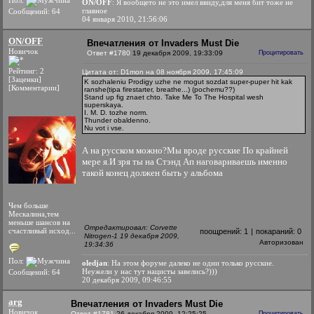
Пол:
ON/OFF
: Я вообщето не это имел ввиду,для меня бит тоже не
главное
Сообщений: 64
04 января 2010, 21:56:06
ON/OFF
Впечатления от Invaders Must Die
Новичок
Ответ #1780
19 декабря 2009, 19:33:09
Процитировать
Рейтинг: 2
Цитата от: D1mon на 08 ноября 2009, 17:45:09
[Заценки]
K sozhaleniu Prodigy uzhe ne mogut sozdat super-puper hit kak
[Комментарии]
ranshe(tipa firestarter, breathe...) (pochemu??)
Stand up fig znaet chto. Take Me To The Hospital wesh
superskaya.
I. M. D. tozhe norm.
Thunder obaldenno.
Nu vot i vse.
А на русском можно?Мы вроде русские По крайней
мере я.И зря ты на Стэнд Ап наговариваешь именно
такой конец должен быть у альбома
Чем больше
Мескалина,тем
меньше шансов на
Отредактировал: Corvette
счастливый исход...
поощрений:
1
|
покараний:
0
Nitrogen-1 19 декабря 2009,
Авторизован
19:34:36
Пол:
oledjan
: На этом форуме далеко не одни только русские.
Неужели у нас тут нацисты завелись?)))
Сообщений: 64
20 декабря 2009, 09:46:55
arg
Впечатления от Invaders Must Die
Новичок
Ответ #1781
26 декабря 2009, 12:25:25
Процитировать