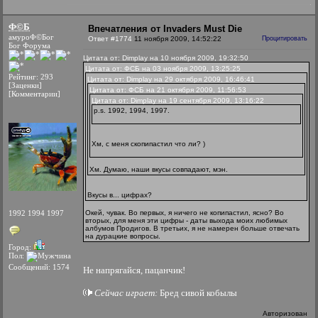
Ф©Б
Впечатления от Invaders Must Die
амуроФ©Бог
Ответ #1774
11 ноября 2009, 14:52:22
Процитировать
Бог Форума
Цитата от: Dimplay на 10 ноября 2009, 19:32:50
Цитата от: ФСБ на 03 ноября 2009, 13:25:25
Рейтинг: 293
Цитата от: Dimplay на 29 октября 2009, 16:46:41
[Заценки]
Цитата от: ФСБ на 21 октября 2009, 11:56:53
[Комментарии]
Цитата от: Dimplay на 19 сентября 2009, 13:16:22
p.s. 1992, 1994, 1997.
Хм, с меня скопипастил что ли? )
Хм. Думаю, наши вкусы совпадают, мэн.
Вкусы в... цифрах?
1992 1994 1997
Окей, чувак. Во первых, я ничего не копипастил, ясно? Во
вторых, для меня эти цифры - даты выхода моих любимых
албумов Продигов. В третьих, я не намерен больше отвечать
на дурацкие вопросы.
Город:
Пол:
Сообщений: 1574
Не напрягайся, пацанчик!
Сейчас играет:
Бред сивой кобылы
Авторизован