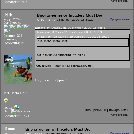
Авторизован
Сообщений: 473
Ф©Б
Впечатления от Invaders Must Die
амуроФ©Бог
Ответ #1770
03 ноября 2009, 13:25:25
Процитировать
Бог Форума
Цитата от: Dimplay на 29 октября 2009, 16:46:41
Цитата от: ФСБ на 21 октября 2009, 11:56:53
Рейтинг: 293
Цитата от: Dimplay на 19 сентября 2009, 13:16:22
[Заценки]
p.s. 1992, 1994, 1997.
[Комментарии]
Хм, с меня скопипастил что ли? )
Хм. Думаю, наши вкусы совпадают, мэн.
Вкусы в... цифрах?
1992 1994 1997
Город:
поощрений:
0
|
покараний:
1
Пол:
Авторизован
Сообщений: 1574
d1mon
Впечатления от Invaders Must Die
Гость
Ответ #1771
08 ноября 2009, 17:45:09
Процитировать