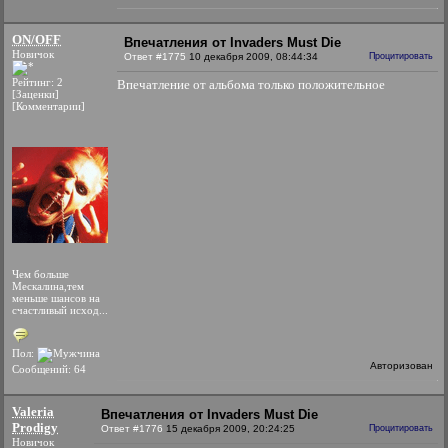
ON/OFF
Впечатления от Invaders Must Die
Новичок
Ответ #1775
10 декабря 2009, 08:44:34
Процитировать
Рейтинг: 2
Впечатление от альбома только положительное
[Заценки]
[Комментарии]
Чем больше
Мескалина,тем
меньше шансов на
счастливый исход...
Пол:
Авторизован
Сообщений: 64
Valeria
Впечатления от Invaders Must Die
Prodigy
Ответ #1776
15 декабря 2009, 20:24:25
Процитировать
Новичок