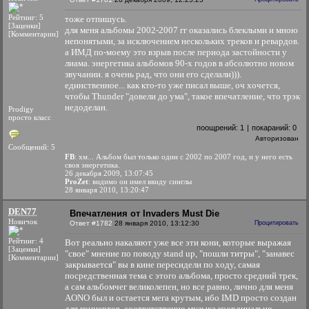
Рейтинг: 5
тоже отпишусь.
[Заценки]
для меня альбомы 2002-2007 гг оказались блеклыми и мною
[Комментарии]
непонятыми, за исключением нескольких треков и ревардов.
а ИМД по-моему это взрыв после периода застойности у
лиама. энергетика альбомов 90-х годов в абсолютно новом
звучании. я очень рад, что они его сделали))).
единственное... как кто-то уже писал выше, оч хочется,
чтобы Thunder "довели до ума", такое впечатление, что трэк
недоделан.
Prodigy
просто класс
поощрений:
1
|
покараний:
0
Авторизован
Сообщений: 5
FB
: хм... Альбом был только один с 2002 по 2007 год, и у него есть
своя энергетика.
26 декабря 2009, 13:07:45
ProZet
: видимо он имел ввиду синглы
28 января 2010, 13:20:47
DEN77
Впечатления от Invaders Must Die
Новичок
Ответ #1782
28 января 2010, 13:12:30
Процитировать
Рейтинг: 4
Вот реально накаляют уже все эти кони, которые выражая
[Заценки]
"свое" мнение по поводу stand up, "пошли титры", "занавес
[Комментарии]
закрывается" вы в кине пересидели по ходу, самая
посредственная тема с этого альбома, просто средний трек,
а сам альбомчег великолепен, но все равно, лично для меня
AONO был и остается мега крутым, ибо IMD просто создан
для концертов, соответственно музыка координально