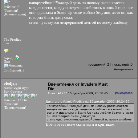
наикрутейший!!!каждый день по новому раскрывается
Рейтинг: 6
каждая песня, каждую неделю влюбляюсь в новый трек! все
[Заценки]
они идеальны и Stand Up тоже люблю безумно, хотя он, как
[Комментарии]
говорил Лиам, для ухода.
стиль чувствутся непрерывной лентой по всему альбому
The Prodigy
live
Город:
Пол:
поощрений:
2
|
покараний:
0
Авторизован
Сообщений: 9
oledjan
Впечатления от Invaders Must
Аляки муди муди
Die
Бог Форума
Ответ #1777
15 декабря 2009, 20:30:45
Процитировать
Рейтинг: 13134
Цитата от: Valeria Prodigy на 15 декабря 2009, 20:24:25
[Заценки]
наикрутейший!!!каждый день по новому раскрывается
[Комментарии]
каждая песня, каждую неделю влюбляюсь в новый трек!
все они идеальны и Stand Up тоже люблю безумно, хотя
он, как говорил Лиам, для ухода.
стиль чувствутся непрерывной лентой по всему альбому
Вот и ответ всем скептикам и критикам.