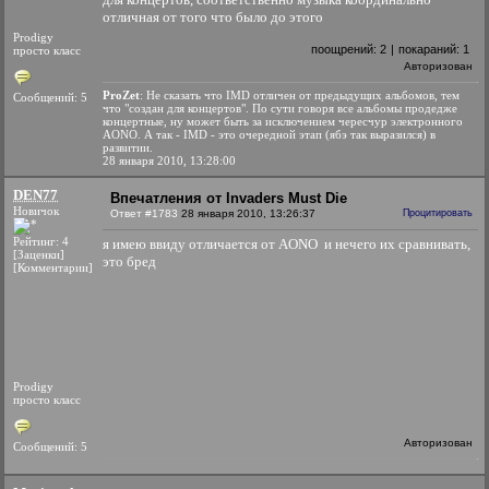
отличная от того что было до этого
Prodigy
поощрений:
2
|
покараний:
1
просто класс
Авторизован
ProZet
: Не сказать что IMD отличен от предыдущих альбомов, тем
Сообщений: 5
что "создан для концертов". По сути говоря все альбомы продедже
концертные, ну может быть за исключением чересчур электронного
AONO. А так - IMD - это очередной этап (ябэ так выразился) в
развитии.
28 января 2010, 13:28:00
DEN77
Впечатления от Invaders Must Die
Новичок
Ответ #1783
28 января 2010, 13:26:37
Процитировать
Рейтинг: 4
я имею ввиду отличается от AONO и нечего их сравнивать,
[Заценки]
это бред
[Комментарии]
Prodigy
просто класс
Авторизован
Сообщений: 5