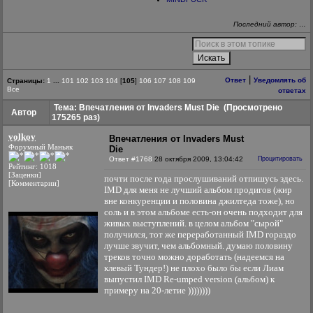
Последний автор: …
|
Ответ
Уведомлять об
Страницы:
1
...
101
102
103
104
[
105
]
106
107
108
109
Все
ответах
Тема: Впечатления от Invaders Must Die
(Просмотрено
Автор
175265 раз)
volkov
Впечатления от Invaders Must
Форумный Маньяк
Die
Ответ #1768
28 октября 2009, 13:04:42
Процитировать
Рейтинг: 1018
[Заценки]
почти после года прослушиваний отпишусь здесь.
[Комментарии]
IMD для меня не лучший альбом продигов (жир
вне конкуренции и половина джилтеда тоже), но
соль и в этом альбоме есть-он очень подходит для
живых выступлений. в целом альбом "сырой"
получился, тот же переработанный IMD гораздо
лучше звучит, чем альбомный. думаю половину
треков точно можно доработать (надеемся на
клевый Тундер!) не плохо было бы если Лиам
выпустил IMD Re-umped version (альбом) к
примеру на 20-летие ))))))))