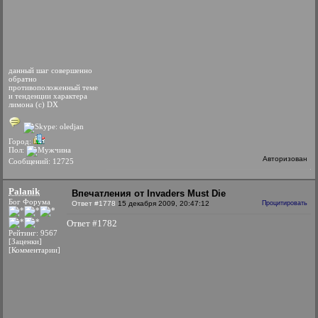
данный шаг совершенно
обратно
противоположенный теме
и тенденции характера
лимона (с) DX
Город:
Пол:
Авторизован
Сообщений: 12725
Palanik
Впечатления от Invaders Must Die
Бог Форума
Ответ #1778
15 декабря 2009, 20:47:12
Процитировать
Ответ #1782
Рейтинг: 9567
[Заценки]
[Комментарии]