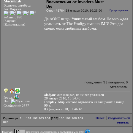
Macintosh
Впечатления от Invaders Must
Водитель автобуса
Die
Бог Форума
Ответ #1784
28 января 2010, 16:23:50
Процитировать
Рейтинг: 998
Да AONO вещь! Уникальный альбом. Но мир ждал
[Заценки]
услышать от The Prodigy именно IMD! Это два
[Комментарии]
самых моих любимых альбома.
поощрений:
3
|
покараний:
0
Авторизован
oledjan
: мир жаждал, но не все услышали
Город:
28 января 2010, 16:54:46
Пол:
Dimplay
: Мир массово отрывалсо на танцполах в конце
90-х...
Сообщений: 2577
03 февраля 2010, 07:46:48
|
Ответ
Уведомлять об
Страницы:
1
...
101
102
103
104
[
105
]
106
107
108
109
Все
ответах
Показать
последних комментариев к сообщениям в теме