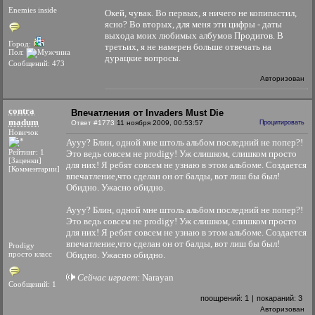
Enemies inside
Окей, чувак. Во первых, я ничего не копипастил,
ясно? Во вторых, для меня эти цифры - даты
выхода моих любимых албумов Продигов. В
Город:
третьих, я не намерен больше отвечать на
Пол:
дурацкие вопросы.
Сообщений: 473
Авторизован
contra
Впечатления от Invaders Must Die
madum
Ответ #1773
11 ноября 2009, 00:53:57
Процитировать
Новичок
Аууу? Блин, одной мне штоль альбом последний не попер?!
Рейтинг: 1
Это ведь совсем не prodigy! Уж слишком, слишком просто
[Заценки]
для них! Я ребят совсем не узнаю в этом альбоме. Создается
[Комментарии]
впечатление,что сделан он от балды, вот лиш бы был!
Обидно. Ужасно обидно.
Аууу? Блин, одной мне штоль альбом последний не попер?!
Это ведь совсем не prodigy! Уж слишком, слишком просто
для них! Я ребят совсем не узнаю в этом альбоме. Создается
впечатление,что сделан он от балды, вот лиш бы был!
Prodigy
просто класс
Обидно. Ужасно обидно.
Сейчас играет:
Narayan
Сообщений: 1
поощрений:
1
|
покараний:
3
Авторизован