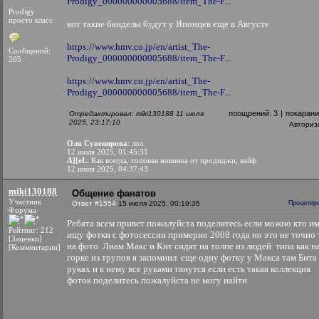
Prodigy_000000000005688/item_The-F...
Prodigy
просто класс
вот такие банделы будут у Японцев еще в Августе
https://www.hmv.co.jp/en/artist_The-
Сообщений:
Prodigy_000000000005688/item_The-F...
205
https://www.hmv.co.jp/en/artist_The-
Prodigy_000000000005688/item_The-F...
поощрений:
3
|
покаран
Отредактировал: miki130188 11 июля
2025, 23:17:10
Авториз
Оля Сувенирова
: лол
12 июля 2025, 01:45:31
A][eL
: Как всегда, топовая новинка от продиджи, кайф
12 июля 2025, 04:37:43
miki130188
Общение фанатов
Участник
Ответ #1554
15 июля 2025, 00:19:36
Процитир
Форума
Ребята всем привет пожалуйста поделитесь если можно кто и
Рейтинг: 212
ищу фотки с фотосессии примерно 2008 года но это не точно 
[Заценки]
на фото Лиам Макс и Кит сидят на толпе из людей типа как н
[Комментарии]
горке из трупов я запомнил еще одну фотку у Макса там Бита 
руках и к нему все руками тянутся если есть такая коллекция
фоток поделитесь пожалуйста не могу найти