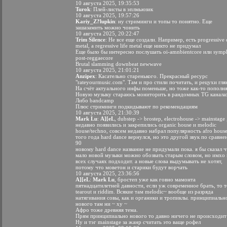
10 августа 2025, 19:35:53
Turok
: Плей-листы в эплмьюзик
10 августа 2025, 19:57:26
Kariy_Z?lupkin
: ну стриминги и топы то понятно. Еще
зашазамить можно чонить
10 августа 2025, 20:22:47
Trim Silence
: Не все еще создали. Например, есть progressive 
metal, а regressive life metal еще никто не придумал
Еще было бы интересно послушать oi-amnbientcore или symp
post-reggaecore
Brutal slamming downbeat newwave
10 августа 2025, 21:01:21
Anzipex
: Касательно старенького. Прекрасный ресурс
"rateyourmusic.com". Там и про стили почитать, и рецухи гля
На счёт актуального инфы поменьше, но тоже как-то пополня
Новую музыку стараюсь мониторить в рандомных TG канала
Либо bandcamp
Плюс стриминги подкидывают по рекомендациям
10 августа 2025, 21:30:39
Mark Lu
:
A][eL
, dubstep -> brostep, electrohouse -> mainstage 
недавно появились и закрепились organic house и melodic
house/techno, совсем недавно набрал популярность afro house
того года hard dance вернулся, но это другой звук по сравне
90
новому hard dance название не придумали пока. я бы сказал ч
мало новой музыки можно обозвать старым словом, но имхо 
всех случаях подходит. а новые слова выдумывать не хотят,
потому что моветон и старики будут ворчать
10 августа 2025, 23:36:56
A][eL
:
Mark Lu
, бростеп уже как говно мамонта
пятнадцатилетней давности, если уж современное брать, то т
tearout и riddim. Всякие там melodic~ вообще из разряда
натягивания совы, как и органики и тропиклы. принципиальн
нового там ни ~ ху ~
Афро тоже древняя тема.
Прям принципиально нового то давно ничего не происходит
Ну и тэг mainstage за жанр считать это ваще рофел