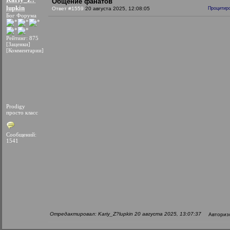
Общение фанатов
lupkin
Ответ #1559
20 августа 2025, 12:08:05
Процитир
Бог Форума
Рейтинг: 875
[Заценки]
[Комментарии]
Prodigy
просто класс
Сообщений:
1541
Отредактировал: Kariy_Z?lupkin 20 августа 2025, 13:07:37
Авториз