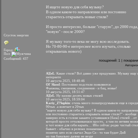
И ищете новую для себя музыку?
В одном каком-то направлении или постоянно
стараетесь открывать новые стили?
И просто интересно, больше "старую", до 2000 года,
"новую" - после 2000?
Сгусток энергии
Я музыку того-то века не могу всю исследовать.
Но 70-80-90-е интереснее всего изучать, столько
Город:
открываешь нового)
Пол:
Сообщений: 437
поощрений:
1
|
покаран
Авториз
A][eL
: Какие стили? Всё давно уже придумано. Музыку ищу 
интернете
10 августа 2025, 18:48:46
Ol' Skool
: Постоянно подстили появляются
Фьюжны, смешения, соединения - и бац, новье!
10 августа 2025, 18:51:47
A][eL
: Ну назови десять новых стилей
10 августа 2025, 18:59:04
Kariy_Z?lupkin
: очень много понапредумывали еще в серед
90тых .а взлетает в 20тых
"ищете новую для себя музыку? В одном каком-то направлен
или постоянно стараетесь открывать новые стили?" - вообще
наверно есть в голове какаято устаявшаяся [база] стилей ...от
которой просто отталкиваешся просто, а там по ветвям мож
и чот новое для себя нарыть.... Ибо сейчас редко чистый сти
бывает - обычно в релизах понамешано
понятно што если скачал Энди Си - то там будит ДнБ
но так банально далеко не везде