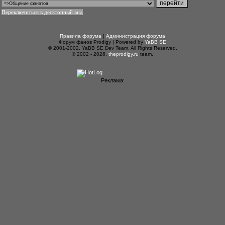
Переключиться в десктопный вид
Правила форума
|
Администрация форума
Форум фанов Prodigy | Powered by
YaBB SE
© 2001-2002, YaBB SE Dev Team. All Rights Reserved.
© 2002 - 2026,
theprodigy.ru
team.
Реклама: