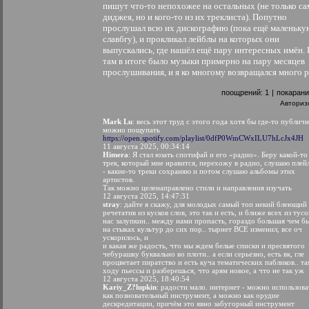
пишут что-то непохожее на остальных (не только са
диджея, но и кого-то из их треклиста). Попутно
прослушал всю их дискографию (пока ещё маленьку
славбгу), и прокликал лейблы на которых они
выпускались, где нашёл ещё пару интересных имён.
там в итоге было музыки примерно на пару месяцев
прослушивания, и я ко многому возвращался много р
поощрений:
1
|
покаран
Авториз
Mark Lu
: весь этот труд с этого года хотя бы где-то публич
можно пощупать
https://open.spotify.com/playlist/0dfP0WmCWxILU7hLcJx4JH
11 августа 2025, 00:34:14
Himera
: Я стал юзать спотифай и его «радио». Беру какой-то
трек, который мне нравится, перехожу в радио, слушаю плей
- какие-то треки сохраняю и потом слушаю альбомы этих
артистов.
Так можно целенаправлено стили и направления изучать
12 августа 2025, 14:47:31
stray
: дайте я скажу, для молодых самый топ некий блеющий
речетатив из кусков слов, это так и есть, и ближе всех из тусо
нас залупкин.. между нами пропасть, гораздо большая чем б
на стыках культур до сих пор.. тырнет ВСЕ изменил, все оч
ускорилось, и
и какая же радость, что мы ждем белые списки и пресвятого
чебурашку буквально во плоти.. а если серьезно, есть вк, гле
процветает пиратство и есть куча тематических пабликов.. та
ходу пьессы и разберешься, что арям новое, а что не так уж
12 августа 2025, 18:40:54
Kariy_Z?lupkin
: радости мало. интернет - можно использова
как позновательный инструмент, а можно как орудие
дескредитации, причём это явно забугорный инструмент