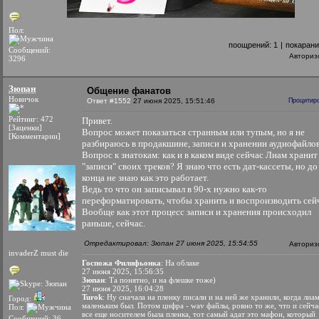
Пол:
поощрений:
1
|
покаран
Сообщений:
Авториз
3296
Зюпан
Общение фанатов
Новичок
Ответ #1552
27 июня 2025, 15:51:46
Процитир
Рейтинг: 472
Привет.
[Заценки]
Вопрос может показаться странным или тупым, но я не
[Комментарии]
разбираюсь в продакшине, записи и хранении аудиофайлов
Вопрос к знатокам: как и в каком виде сейчас Лиам хранит
"записи" своих треков? Я знаю что есть дат-кассеты, но до
конца не знаю как это работает.
Ведь то что он записывал в 90-х нужно как-то
переформатировать, чтобы хранить и воспроизводить сей
Вообще как этот процесс записи и хранения происходил
раньше, сейчас.
Отредактировал: Зюпан 27 июня 2025, 15:54:55
Авториз
invaderZ must die
Госпожа Филифьонка
: На облаке
27 июня 2025, 15:56:35
Зюпан
: Та понятно, и на флешке тоже)
27 июня 2025, 16:04:28
Turok
: Ну сначала на пленку писали и на ней же хранили, когда лиа
Город:
маленьким был. Потом цифра - wav файлы, ровно то же, что и сейча
Пол:
все еще носителем была пленка, тот самый адат это мафон, который
Сообщений: 36