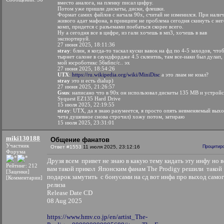
вместо аналога, на пленку писал цифру.
Потом уже пришли дискеты, диски, флешки.
Формат самих файлов с начала 90х, считай не изменился. При нали
живого адат мафона, в принципе не проблема сегодня скинуть с нег
комп, придется с разъемами поебаться скорее всего.
Ну а сегодня все в цифре, из гали хочешь в мп3, хочешь в вав
экспортируй.
27 июня 2025, 18:11:36
stray
: блин, я когда-то таскал куски вавок на фд по 4-5 заходов, чтоб
тырнет салоне в саундфордже 4.5 склеитиь, там все-иаки был дулап, 
мой юсроботикс 56кбпс/с.. эх
27 июня 2025, 18:54:26
UTX
:
https://ru.wikipedia.org/wiki/MiniDisc
а это лиам не юзал?
stray
это и есть dialup)
27 июня 2025, 21:26:57
Gsus
: написано что в 90х он использовал дискеты 135 MB и устрой
Syquest EZ135 Hard Drive
15 июля 2025, 22:19:55
stray
: UTX, да я знаю разумеется, я просто опять невменяемый вых
чета душевное снова строчил) хожу потом, затираю
15 июля 2025, 23:31:01
miki130188
Общение фанатов
Участник
Ответ #1553
11 июля 2025, 23:12:16
Процитир
Форума
Друзя всем привет не знаю в какую тему кидать эту инфу но в
Рейтинг: 212
вам такой прикол Японским фанам The Prodigy решили такой
[Заценки]
подарок замутить с бонусами на сд вот инфа про выход само
[Комментарии]
релиза
Release Date СD
08 Aug 2025
https://www.hmv.co.jp/en/artist_The-