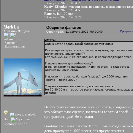
13 августа 2025, 10:54:20
Kariy_Z?lupkin
: так они фэны продиджы, и сюда иногда гля
13 августа 2025, 11:54:55
Рошаль К.
: 100 проц
13 августа 2025, 14:09:26
Mark Lu
Общение фанатов
Участник Форума
Ответ #1557
11 августа 2025, 00:29:40
Процитир
Рейтинг: 506
Цитата:
[Заценки]
Давно хотел задать такой вопрос форумчанам.
[Комментарии]
Как вы ориентируетесь в этом мире музыки, где тысячи сти
(включая поднаправления)?
Столько музыки, и ее все больше. И новых поджанров тоже.
И ищете новую для себя музыку?
В одном каком-то направлении или постоянно стараетесь
открывать новые стили?
И просто интересно, больше "старую", до 2000 года, или
"новую" - после 2000?
Я музыку того-то века не могу всю исследовать.
Но 70-80-90-е интереснее всего изучать, столько открываеш
нового)
На эту тему можно целое эссе написать, и когда-нибу
это обязательно сделаю, но что мы говорим своей
прокрастинации? Не сегодня.
Пол:
Сообщений: 182
Вообще это целая работа. В прошлые выходные за 
день прослушал 1000 песен, без преувеличения.