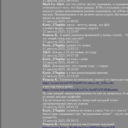
11 августа 2025, 09:19:03
Mark Lu
:
A][eL
, всё это сейчас звучит одинаково, и одинако
отличается от того, что было раньше. В 90х в похожем случа
каждого жанра придумывали десятки поджанров, но сейчас 
прошла. Принципиально и не должно происходить.Эволюци
видно на дистанции
11 августа 2025, 11:00:42
Kariy_Z?lupkin
: хаусы - вичуча, вапор, лоу фай
и всякие фонки - новое видиние старого
11 августа 2025, 12:33:49
Рошаль К.
: А какой диапазон временной у новых стилей… 1
это новый стиль или уже нет?
11 августа 2025, 20:12:53
Kariy_Z?lupkin
: думаю что новые
11 августа 2025, 21:02:12
A][eL
: Для вас и 20 лет новые, по ходу
12 августа 2025, 04:57:58
Kariy_Z?lupkin
: ты тоже с нами
12 августа 2025, 16:40:11
A][eL
: Для меня всё, что старше года — старьё
12 августа 2025, 18:33:09
Kariy_Z?lupkin
: а у нас ретроградная амнезия
12 августа 2025, 22:13:20
Рошаль К.
: Гиперпоп из свеженьких первое что приходит н
https://youtu.be/es9-P1SOeHU?si=sSawv0l_VlXu-eAI
а вот еще future grime
https://youtu.be/gfa9mmQEinA?si=JzeMVaNCHbRutmIn
Но еще дипднб свежее направление но мне не нравиться, бо
из новых заходит халфтайм
Так же нельзя не упомянуть локед клаб который точно
интерпретировал звук по новому
13 августа 2025, 04:41:51
Kariy_Z?lupkin
: полюбом не новое а смесь "что то с чем то"
Аксел типо спрашивает про "коорденально новое" - пусть са
поищет%)
13 августа 2025, 09:18:22
Рошаль К.
: Зетрик в начале выступления локедклаб:
https://youtu.be/vv_lKuMudnI?si=549Fb6J4hwoftzEB