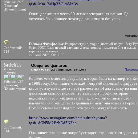
Рейтинг: 897
igsh=Mm12aHp3ZGlmMzBy
[Заценки]
[Комментарии]
Опять драконит в честь 30-летия электронных панков. Да,
хотелось бы хорошее переиздание и много бонусов.
Авториз
Госпожа Филифьонка
: Рокнрол студио, vogue ,цветной ногут . Бету Ву
битс. ГОСТ Таун первый вариант. Демку тоника и молотов бич и сырые
Сообщений:
версии фарестатера
514
22 июня 2025, 00:11:00
Vachekkk
Общение фанатов
Житель
Ответ #1549
23 июня 2025, 15:12:54
Процитир
Форума
Короче, мне ответила девушка, которая была на концерте в Ки
Рейтинг: 897
в 1998 году. Она пишет, что ждёт, когда её знакомый оцифрует
[Заценки]
кассету, и думает, где это всё разместить. Я дал ссылку на наш
[Комментарии]
фанатский сайт, объяснил, что там сидят профи, которые
подскажут, что и как делать, и предложил ей оставить свои
впечатления о концерте. В данный момент она живёт в Герман
Вот её ссылка на Instagram, кто хочет - можете написать.
https://www.instagram.com/natali.druzhynina?
igsh=dGN5M2EzbDd5N3hp
Сообщений:
514
Она пишет, что позже попробует зарегистрироваться здесь на
форуме.