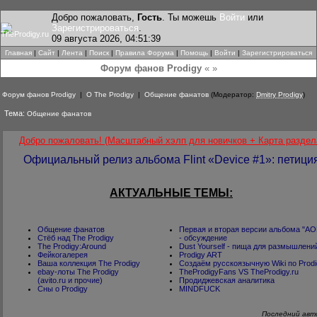
Добро пожаловать,
Гость
. Ты можешь
Войти
или
Зарегистрироваться
.
09 августа 2026, 04:51:39
Главная
|
Сайт
|
Лента
|
Поиск
|
Правила Форума
|
Помощь
|
Войти
|
Зарегистрироваться
Форум фанов Prodigy
« »
Форум фанов Prodigy
|
О The Prodigy
|
Общение фанатов
(Модератор:
Dmitry Prodigy
)
Тема:
Общение фанатов
Добро пожаловать! (Масштабный хэлп для новичков + Карта раздел
Официальный релиз альбома Flint «Device #1»: петици
АКТУАЛЬНЫЕ ТЕМЫ:
Общение фанатов
Первая и вторая версии альбома "A
Стёб над The Prodigy
- обсуждение
The Prodigy:Around
Dust Yourself - пища для размышлени
Фейкогалерея
Prodigy ART
Ваша коллекция The Prodigy
Создаём русскоязычную Wiki по Prodi
ebay-лоты The Prodigy
TheProdigyFans VS TheProdigy.ru
(avito.ru и прочие)
Продиджевская аналитика
Cны о Prodigy
MINDFUCK
Последний авт