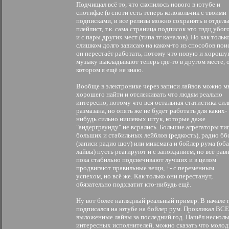
Подчищал всё то, что скопилось нового в ютубе и
спотифае (в споти есть теперь колокольчик с твоими
подписками, и все релизы можно сохранять в отдел
плейлист, т.к. сама страница подписок это пздц убого
и с пары других мест (типа тг каналов). Но как только
слишком долго зависаю на каком-то из способов пои
он перестаёт работать, потому что новую и хорош
музыку выкладывают теперь где-то в другом месте, 
котором я ещё не знаю.
Вообще в электронике через записи лайвов можно м
хорошего найти и отслеживать что людям реально
интересно, потому что вся остальная статистика си
размазана, но опять же не будет работать для каких-
нибудь сильно нишевых штук, которые даже
"андерграунду" не всрались. Большие агрегаторы ти
больших и стабильных лейблов (редкость), радио бб
(записи радио шоу) или миксмага и бойлер рума (оба
лайвы) пусть реагируют и с запозданием, но всё рав
пока стабильно подсвечивают лучших и в целом
продвигают правильные вещи, +- с переменным
успехом, но всё же. Как только они перестанут,
обязательно подхватит кто-нибудь ещё.
Ну вот более наглядный реальный пример. В начале 
подписался на ютубе на бойлер рум. Прокликал ВСЕ
выложенные лайвы за последний год. Нашёл несколь
интересных исполнителей, можно сказать что молод