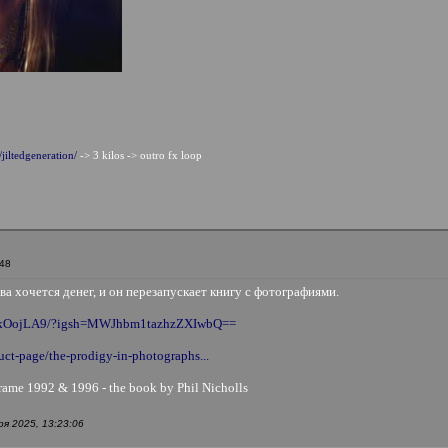
/jiltedgeneration/
-> 3 kilos -> outro fx loop
:48
ва хочется денег, и он перезапускает книгу с фотографиями.
B_kOojLA9/?igsh=MWJhbm1tazhzZXIwbQ==
uct-page/the-prodigy-in-photographs...
frame 1992 & 1996 - the book by Phil Nicholls
я 2025, 13:23:06