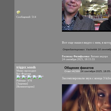
Сообщений: 514
Вот еще нашел видео с ним, в кото
Отредактировал: Vachekkk 16 сентябр
Госпожа Филифьонка
: Батьки андэра
24 сентября 2025, 18:15:55
trigger woods
Общение фанатов
Мимо проходил
Ответ #1569
24 сентября 2025, 18:05
Бог Форума
Засемплировали звук с конца 3 kilos
Рейтинг: 978
[Заценки]
[Комментарии]