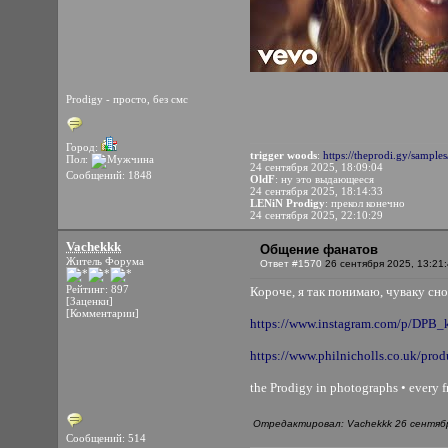
Prodigy - просто, без смс
Город:
trigger woods
:
https://theprodi.gy/samples
Пол:
24 сентября 2025, 18:09:04
Сообщений: 1848
OldF
: ну это выдающееся
24 сентября 2025, 18:14:33
LENiN Prodigy
: прекол конечно
24 сентября 2025, 22:10:29
Vachekkk
Общение фанатов
Житель Форума
Ответ #1570
26 сентября 2025, 13:21
Рейтинг: 897
Короче, я так понимаю, чуваку сно
[Заценки]
[Комментарии]
https://www.instagram.com/p/DP
https://www.philnicholls.co.uk/prod
the Prodigy in photographs • every 
Отредактировал: Vachekkk 26 сентябр
Сообщений: 514