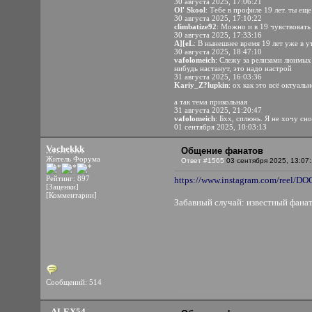
30 августа 2025, 17:06:21
Ol' Skool
: Тебе в профиле 19 лет. ты еще
30 августа 2025, 17:10:22
climbatize92
: Можно и в 19 чувствовать
30 августа 2025, 17:33:16
A][eL
: В нынешнее время 19 лет уже в у
30 августа 2025, 18:47:10
vafolomeich
: Слежу за релизами люимых 
нибудь настанут, это надо настрой
31 августа 2025, 16:03:36
Kariy_Z?lupkin
: ох как это всё октуал
а так тема прикольная
31 августа 2025, 21:20:47
vafolomeich
: Бхх, сплюнь. Я не хочу сн
01 сентября 2025, 10:03:13
Vachekkk
Общение фанатов
Житель Форума
Ответ #1565
03 сентября 2025, 13:07
Рейтинг: 897
https://www.instagram.com/reel
[Заценки]
[Комментарии]
Забавный случай: известный фанат
Сообщений: 514
_ALEX54_