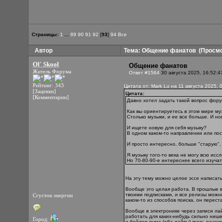
Страницы:
1
...
89
90
91
92
[
93
]
94
Все
Автор
Тема: Общение фанатов
(Просмо
Ol' Skool
Общение фанатов
Житель Форума
Ответ #1564
30 августа 2025, 16:52:4
Рейтинг: 343
Цитата от: Mark Lu на 11 августа 2025, 
[Заценки]
Цитата:
[Комментарии]
Давно хотел задать такой вопрос фор
Как вы ориентируетесь в этом мире му
Столько музыки, и ее все больше. И н
И ищете новую для себя музыку?
В одном каком-то направлении или по
И просто интересно, больше "старую", 
Я музыку того-то века не могу всю исс
Но 70-80-90-е интереснее всего изучат
На эту тему можно целое эссе написать
Вообще это целая работа. В прошлые вы
твоими подписками, и все релизы можно 
Сгусток энергии
каком-то из способов поиска, он перес
Вообще в электронике через записи ла
работать для каких-нибудь сильно нише
Город:
и бойлер рума (оба лайвы) пусть реаги