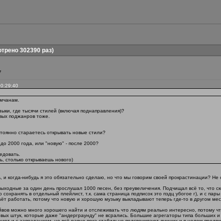
трено 302390 раз)
7
00:29:40
умчанам.
зыки, где тысячи стилей (включая поднаправления)?
овых поджанров тоже.
стоянно стараетесь открывать новые стили?
до 2000 года, или "новую" - после 2000?
ледовать.
ь, столько открываешь нового)
, и когда-нибудь я это обязательно сделаю, но что мы говорим своей прокрастинации? Не 
ходные за один день прослушал 1000 песен, без преувеличения. Подчищал всё то, что скоп
сохранять в отдельный плейлист, т.к. сама страница подписок это пздц убогое г), и с пары 
таёт работать, потому что новую и хорошую музыку выкладывают теперь где-то в другом мес
йвов можно много хорошего найти и отслеживать что людям реально интересно, потому что
вых штук, которые даже "андерграунду" не всрались. Большие агрегаторы типа больших и 
руют и с запозданием, но всё равно пока стабильно подсвечивают лучших и в целом продви