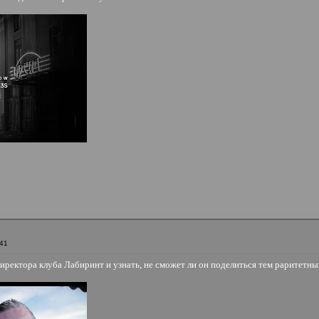
:41
ректора клуба Лабиринт и узнать, не сможет ли он поделиться тем раритетным 