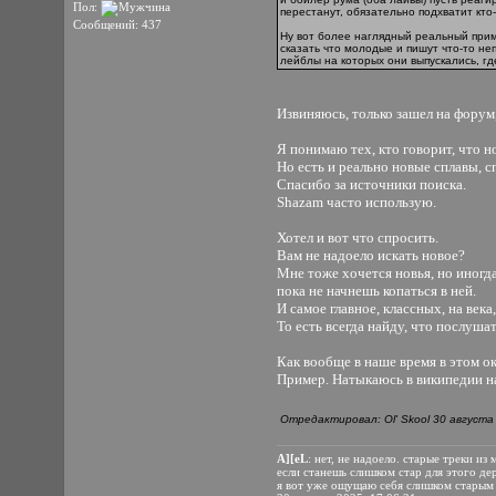
Пол:
перестанут, обязательно подхватит кто
Сообщений: 437
Ну вот более наглядный реальный прим
сказать что молодые и пишут что-то не
лейблы на которых они выпускались, г
Извиняюсь, только зашел на форум
Я понимаю тех, кто говорит, что 
Но есть и реально новые сплавы, сп
Спасибо за источники поиска.
Shazam часто использую.
Хотел и вот что спросить.
Вам не надоело искать новое?
Мне тоже хочется новья, но иногда
пока не начнешь копаться в ней.
И самое главное, классных, на века
То есть всегда найду, что послушат
Как вообще в наше время в этом о
Пример. Натыкаюсь в википедии на
Отредактировал: Ol' Skool 30 августа 
A][eL
: нет, не надоело. старые треки и
если станешь слишком стар для этого де
я вот уже ощущаю себя слишком старым 