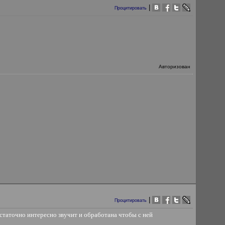
|
Процитировать
Авторизован
|
Процитировать
остаточно интересно звучит и обработана чтобы с ней