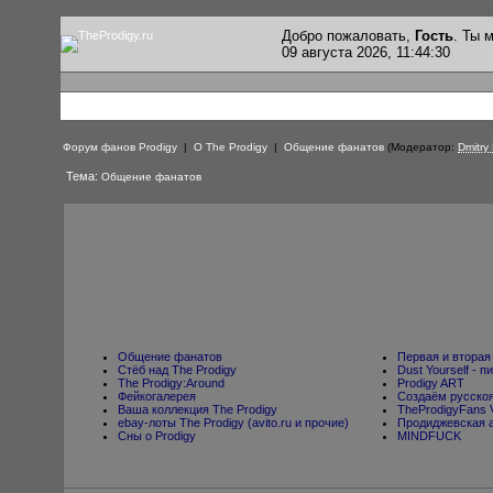
Добро пожаловать,
Гость
. Ты
09 августа 2026, 11:44:30
Форум фанов Prodigy
|
О The Prodigy
|
Общение фанатов
(Модератор:
Dmitry
Тема:
Общение фанатов
Общение фанатов
Первая и вторая
Стёб над The Prodigy
Dust Yourself -
The Prodigy:Around
Prodigy ART
Фейкогалерея
Создаём русскоя
Ваша коллекция The Prodigy
TheProdigyFans 
ebay-лоты The Prodigy (avito.ru и прочие)
Продиджевская 
Cны о Prodigy
MINDFUCK