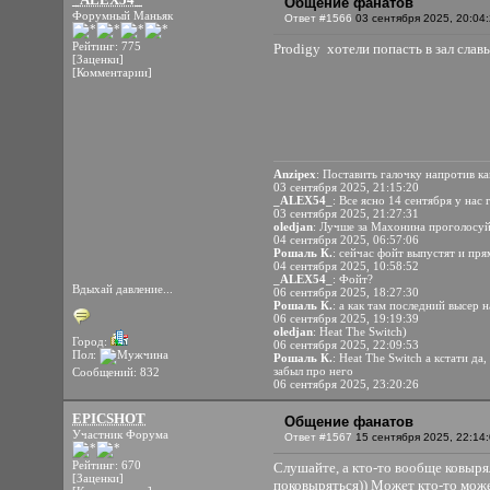
Общение фанатов
Форумный Маньяк
Ответ #1566
03 сентября 2025, 20:04
Рейтинг: 775
Prodigy хотели попасть в зал слав
[Заценки]
[Комментарии]
Anzipex
: Поставить галочку напротив к
03 сентября 2025, 21:15:20
_ALEX54_
: Все ясно 14 сентября у нас
03 сентября 2025, 21:27:31
oledjan
: Лучше за Махонина проголосу
04 сентября 2025, 06:57:06
Рошаль К.
: сейчас фойт выпустят и пря
04 сентября 2025, 10:58:52
_ALEX54_
: Фойт?
Вдыхай давление...
06 сентября 2025, 18:27:30
Рошаль К.
: а как там последний высер 
06 сентября 2025, 19:19:39
oledjan
: Heat The Switch)
Город:
06 сентября 2025, 22:09:53
Пол:
Рошаль К.
: Heat The Switch а кстати да
забыл про него
Сообщений: 832
06 сентября 2025, 23:20:26
EPICSHOT
Общение фанатов
Участник Форума
Ответ #1567
15 сентября 2025, 22:14
Рейтинг: 670
Слушайте, а кто-то вообще ковыря
[Заценки]
поковыряться)) Может кто-то мож