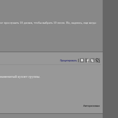
ог прослушать 10 дисков, чтобы выбрать 10 песен. Но, надеюсь, еще когда-
|
Процитировать
 знаменитый куплет группы.
Авторизован