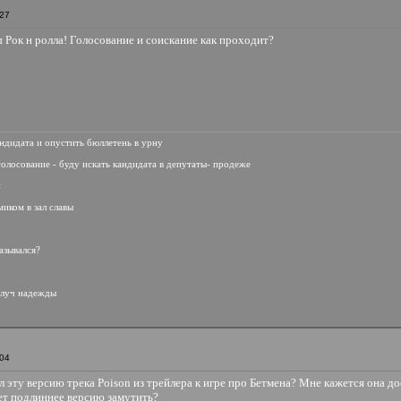
:27
ы Рок н ролла! Голосование и соискание как проходит?
андидата и опустить бюллетень в урну
 голосование - буду искать кандидата в депутаты- продеже
й
миком в зал славы
назывался?
, луч надежды
:04
л эту версию трека Poison из трейлера к игре про Бетмена? Мне кажется она д
ет подлиннее версию замутить?