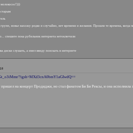
 молокосос!)))
 старым
тиль
групп, новье нахожу редко и случайно, нет времени и желания. Прошли те времена, когда м
ьно... спешите пока рубильник интернета нетоключили
ова диски слушать, а имел ввиду поискать в интернете
:18
/DOGt_o3iMmr/?igsh=MXd3cnA0bmY1aGIwdQ==
 пришел на концерт Продиджи, но стал фанатом Би Би Рексы, и она исполнила