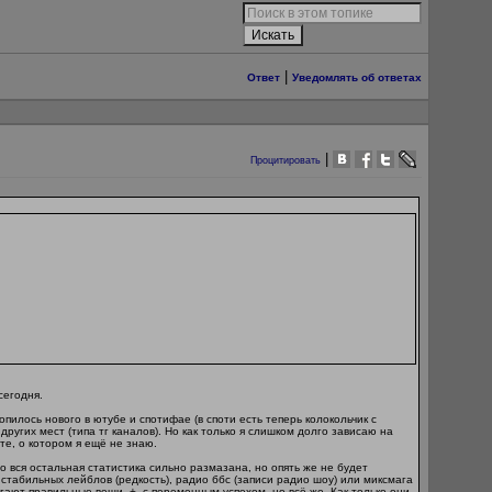
|
Ответ
Уведомлять об ответах
|
Процитировать
сегодня.
илось нового в ютубе и спотифае (в споти есть теперь колокольчик с
других мест (типа тг каналов). Но как только я слишком долго зависаю на
те, о котором я ещё не знаю.
 вся остальная статистика сильно размазана, но опять же не будет
стабильных лейблов (редкость), радио ббс (записи радио шоу) или миксмага
гают правильные вещи, +- с переменным успехом, но всё же. Как только они