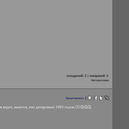
поощрений:
2
|
покараний:
0
Авторизован
|
Процитировать
видео, кажется, оно датировано 1993 годом.🤷‍♀️🤔🤔🤔