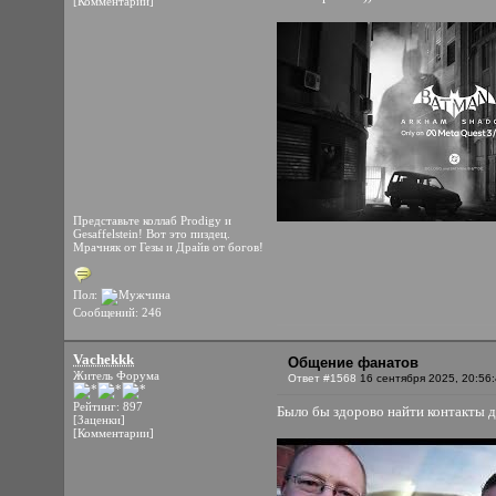
[Комментарии]
Представьте коллаб Prodigy и
Gesaffelstein! Вот это пиздец.
Мрачняк от Гезы и Драйв от богов!
Пол:
Сообщений: 246
Vachekkk
Общение фанатов
Житель Форума
Ответ #1568
16 сентября 2025, 20:56
Рейтинг: 897
Было бы здорово найти контакты ди
[Заценки]
[Комментарии]