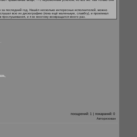
 за последний год. Нашёл несколько интересных исполнителей, можно
рослушал всю их дискографию (пока ещё маленькую, славбгу), и прокликал
в прослушивания, и я ко многому возвращался много раз.
.
ишь,
поощрений:
1
|
покараний:
0
Авторизован