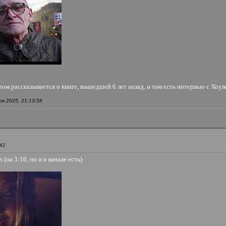
ром рассказывается о книге, вышедшей 6 лет назад, и там есть интервью с Хоул
я 2025, 21:13:58
:42
 (на 3:16, но и в начале есть)