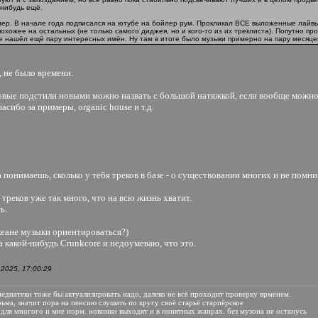
-нибудь ещё.
ер. В начале года подписался на ютубе на бойлер рум. Прокликал ВСЕ выложенные лайвы
похожее на остальных (не только самого диджея, но и кого-то из их треклиста). Попутно п
де нашёл ещё пару интересных имён. Ну там в итоге было музыки примерно на пару месяце
, не было времени.
новые подстили новыми можно назвать с большой натяжкой, если вообще можно
асибо за примеры, organic house и т.д.
 понимаешь, сколько у тебя треков в базе - о существовании многих и не помн
, треков уже так много, что на всю жизнь хватит.
ь.
кеане музыки ориентироваться?)
 какой-нибудь Crunkcore и недоумеваю, что это.
2025, 17:00:29
з медиатеки тоже бы актуализировать надо, далеко не всё проходит проверку врменем.
рьма, значит пора на пенсию слушать по кругу своё старьё старпёрское
для многого и мне норм. новинки выходят и в понятных жанрах. без музона не останусь