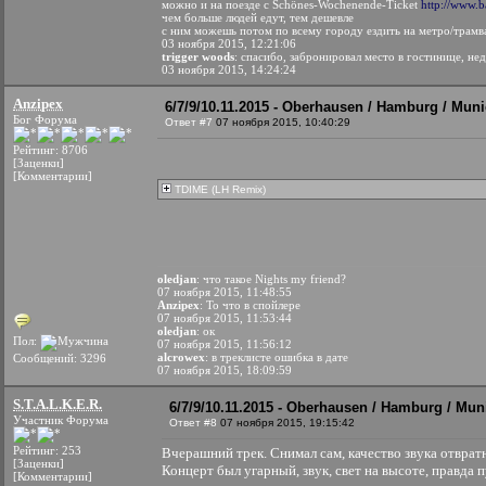
можно и на поезде с Schönes-Wochenende-Ticket
http://www.b
чем больше людей едут, тем дешевле
с ним можешь потом по всему городу ездить на метро/трамв
03 ноября 2015, 12:21:06
trigger woods
: спасибо, забронировал место в гостинице, не
03 ноября 2015, 14:24:24
Anzipex
6/7/9/10.11.2015 - Oberhausen / Hamburg / Muni
Бог Форума
Ответ #7
07 ноября 2015, 10:40:29
Рейтинг: 8706
[Заценки]
[Комментарии]
TDIME (LH Remix)
oledjan
: что такое Nights my friend?
07 ноября 2015, 11:48:55
Anzipex
: То что в спойлере
07 ноября 2015, 11:53:44
oledjan
: ок
Пол:
07 ноября 2015, 11:56:12
alcrowex
: в треклисте ошибка в дате
Сообщений: 3296
07 ноября 2015, 18:09:59
S.T.A.L.K.E.R.
6/7/9/10.11.2015 - Oberhausen / Hamburg / Mun
Участник Форума
Ответ #8
07 ноября 2015, 19:15:42
Рейтинг: 253
Вчерашний трек. Снимал сам, качество звука отврат
[Заценки]
Концерт был угарный, звук, свет на высоте, правда 
[Комментарии]