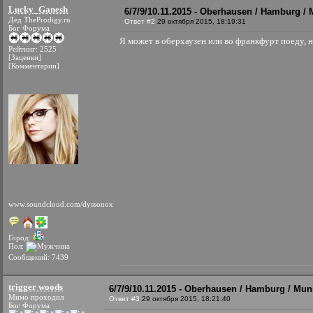
Lucky_Ganesh
6/7/9/10.11.2015 - Oberhausen / Hamburg / 
Дед TheProdigy.ru
Ответ #2
29 октября 2015, 18:19:31
Бог Форума
Я может в оберхаузен или во франкфурт поеду, 
Рейтинг: 2525
[Заценки]
[Комментарии]
www.soundcloud.com/dyssonox
Город:
Пол:
Сообщений: 7439
trigger woods
6/7/9/10.11.2015 - Oberhausen / Hamburg / Mun
Мимо проходил
Ответ #3
29 октября 2015, 18:21:40
Бог Форума