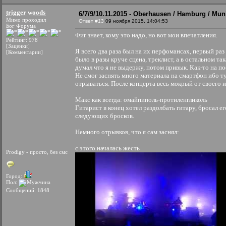
trigger woods
6/7/9/10.11.2015 - Oberhausen / Hamburg / Mun
Мимо проходил
Ответ #13
09 ноября 2015, 14:04:53
Бог Форума
Фиг знает, кому это надо, но вот мои впечатления.
Рейтинг: 978
[Заценки]
Я всего два раза был на их перфомансах, первый ра
[Комментарии]
было в разы круче сцена, треклист, а в остальном така
думал что я не выдержу, потом привык. Как-то на по
Не смог заснять много материала на смартфон ибо туп
отрываться. После концерта весь мокрый от своего
Макс как всегда: омайпиполь-протиленгликоль
Гитарист в конец хотел раздолбать гитару, бросал ег
следующих бросков.
Немного отрывков, что я сам заснял:
с этого началась жесть
Prodigy - просто, без смс
Город:
Пол:
Сообщений: 1848