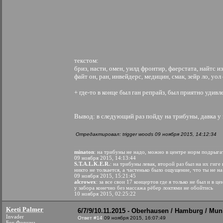
текстом:
бриз, насти, омен, уилд фронтир, фаерстата, найтс и
файт он, ран, инвейдерс, медицин, смак, зейр ло, уол
+ где-то в конце был ган репрайз, был приятно удивл
Вывод: в следующий раз пойду на трибуны, давка у з
Отредактировал: trigger woods 09 ноября 2015, 14:12:34
minaton
: на трибуны не надо, можно в центре норм подрыга
09 ноября 2015, 14:13:44
S.T.A.L.K.E.R.
: на трибуны левак, второй раз был на их гиге
никто не толкается, а частенько было ощущение, что ты не н
09 ноября 2015, 15:21:45
alcrowex
: за все свои 17 концертов где я только не был и в 
у забора конечно без массажа рёбер локтями не обойтись
10 ноября 2015, 02:25:22
Keeti Palmer
6/7/9/10.11.2015 - Oberhausen / Hamburg / Mun
Invader
Ответ #14
09 ноября 2015, 16:07:49
Бог Форума