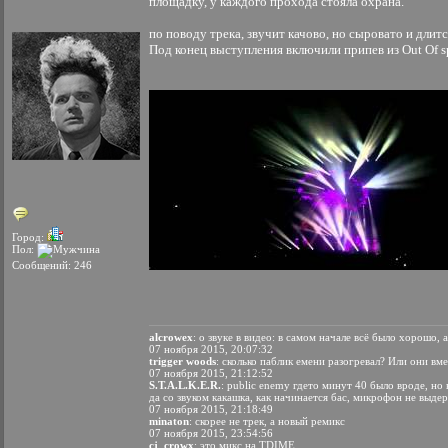
площадку, у каждого прохода стояла охрана.
по поводу трека, звучит качово, но сыровато и длит
Под конец выступления включили припев из Out Of s
Город:
Пол:
Сообщений: 246
alcrowex
: о звуке в видео: в самом начале всё было хорошо,
07 ноября 2015, 20:07:32
trigger woods
: сколько паблик емени разогревал? Или они вм
07 ноября 2015, 21:12:52
S.T.A.L.K.E.R.
: public enemy гдето минут 40 было вроде, но
да со звуком какашка, как начинается бас, микрофон не выде
07 ноября 2015, 21:18:49
minaton
: скорее не трек, а новый ремикс
07 ноября 2015, 23:54:56
cj_crowx
: это микс на TDIME