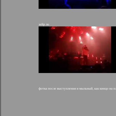
зейр ло
фотка после выступления и мыльный, как кинцо на п