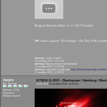
Belgium Brussels Palais 11.11.2015 Tracklist:
Сейчас играет:
The Prodigy - The Day Is My Enemy 
mixmag
: очень сильно!
12 ноября 2015, 21:11:03
mixmag
: Rapraiz,нужен твой реверк)
13 ноября 2015, 22:40:46
alcrowex
: треклист кидай сюда
http://forum.theprodigy.ru/inde
15 ноября 2015, 12:29:32
Anzipex
6/7/9/10.11.2015 - Oberhausen / Hamburg / Muni
Бог Форума
Ответ #16
12 ноября 2015, 10:55:22
Рейтинг: 8706
[Заценки]
[Комментарии]