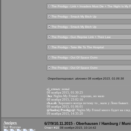
The Prodigy - Link + Invaders Must Die + The Night Is My F
The Prodigy - Smack My Bitch Up
The Prodigy - Smack My Bitch Up
The Prodigy - Gun Reprise Link + Their Law
The Prodigy - Take Me To The Hospital
The Prodigy - Out Of Space Outro
The Prodigy - Out Of Space Outro
Отредактировал: alcrowex 08 ноября 2015, 01:06:36
cj_crowx
: новьё
08 ноября 2015, 01:30:25
Экз
: Nights My Friend - хорошо, но мало
08 ноября 2015, 23:02:16
ch.a.sh
: Хорошего всегда почему то , мало у Лени бывает..
09 ноября 2015, 01:06:01
@Andrej Prodigy@
: Nights My Friend много будет на след
09 ноября 2015, 14:35:20
Anzipex
6/7/9/10.11.2015 - Oberhausen / Hamburg / Muni
Бог Форума
Ответ #10
08 ноября 2015, 10:14:42