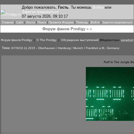
Добро пожаловать,
Гость
. Ты можешь
Войти
или
Зарегистрироваться
.
07 августа 2026, 09:10:17
Главная
|
Сайт
|
Лента
|
Поиск
|
Правила Форума
|
Помощь
|
Войти
|
Зарегистрироваться
Форум фанов Prodigy
« »
Форум фанов Prodigy
|
О The Prodigy
|
Обсуждение выступлений
(Модераторы:
yavadust
Тема:
6/7/9/10.11.2015 - Oberhausen / Hamburg / Munich / Frankfurt a.M., Germany
Ruff In The Jungle Bi