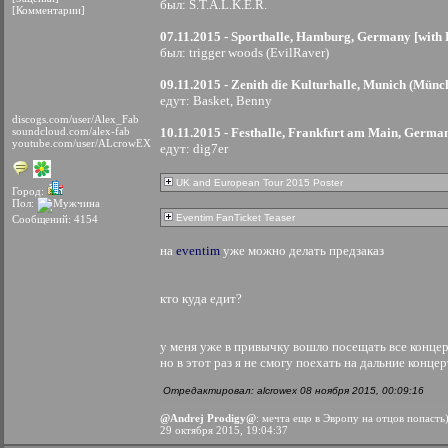
был: S.T.A.L.K.E.R.
[Комментарии]
07.11.2015 - Sporthalle, Hamburg, Germany [with
был: trigger woods (EvilRaver)
09.11.2015 - Zenith die Kulturhalle, Munich (Mün
едут: Basket, Benny
discogs.com/user/Alex_Fab
soundcloud.com/alex-fab
10.11.2015 - Festhalle, Frankfurt am Main, Germa
youtube.com/user/ALcrowEX
едут: dig7er
UK and European Tour 2015 Poster
Город:
Пол:
Eventim FanTicket Teaser
Сообщений: 4154
на
eventim
уже можно делать предзаказ
кто куда едит?
у меня уже в привычку вошло посещать все конце
но в этот раз я не смогу поехать на дальние конц
Отредактировал: alcrowex 08 ноября 2015, 00:09:16
@Andrej Prodigy@
: мечта ещо в Эвропу на отцов попасть
29 октября 2015, 19:04:37