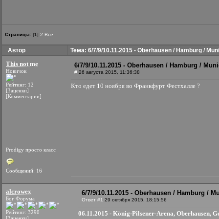
Страницы:
[
1
]
2
Все
Автор
Тема: 6/7/9/10.11.2015 - Oberhausen / Hamburg / Muni
This not me
6/7/9/10.11.2015 - Oberhausen / Hamburg / Muni
Новичок
#
26 августа 2015, 11:36:38
Рейтинг: 12
Кто едет 10 ноября во Франкфурт Фестхалле ?
[Заценки]
[Комментарии]
Prodigy просто класс
Сообщений: 16
alcrowex
6/7/9/10.11.2015 - Oberhausen / Hamburg / Mu
Бог Форума
Ответ #1
29 октября 2015, 18:15:56
Рейтинг: 3290
06.11.2015 - König-Pilsener-Arena, Oberhausen, 
[Заценки]