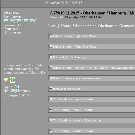
08 ноября 2015, 01:25:17
alcrowex
6/7/9/10.11.2015 - Oberhausen / Hamburg / Mu
Бог Форума
Ответ #9
08 ноября 2015, 00:14:04
Рейтинг: 3290
Live @ König-Pilsener-Arena, Oberhausen, Germany,
[Заценки]
[Комментарии]
Public Enemy - Fight The Power
Public Enemy - Fight The Power
DJ Lord (Public Enemy)
discogs.com/user/Alex_Fab
Public Enemy - Harder Than You Think + прощальная реч
soundcloud.com/alex-fab
youtube.com/user/ALcrowEX
Public Enemy - прощальная речь
Город:
музыка в перерыве
Пол:
Сообщений: 4154
The Prodigy - Intro + Breathe
The Prodigy - Intro + Breathe
The Prodigy - Weather Experience
The Prodigy - Voodoo People