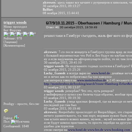
alcrowex
: здесь также все качают с рутрекеров и кинозалов, ч
30 октября 2015, 09:13:27
Ba$ket
:
08 ноября 2015, 15:44:41
trigger woods
6/7/9/10.11.2015 - Oberhausen / Hamburg / Mun
Мимо проходил
Ответ #6
30 октября 2015, 19:59:49
Бог Форума
решил таки в Гамбург съездить, жаль фиг кого из ф
Рейтинг: 978
[Заценки]
[Комментарии]
alcrowex
: 7-го после концерта в Гамбурге группа вряд ли пое
с большой вероятностью что Роб и Лео будут по клубам тус
ну а если надумаешь на афтершоупарти пойти, то их там точ
30 октября 2015, 20:41:10
trigger woods
: Не подскажите годных хостелов в Гамбурге? 
02 ноября 2015, 21:25:26
Lucky_Ganesh
: я всегда зырю на
www.hotel.de
. дешёвые ночл
но я лично как-то побрезговал бы там наверное
для интереса глянул на
www.meinfernbus.de
в 2:45 восьмого и
http://meinfernbus.de/booking/search?route=Hamburg-Erfurt&ri
03 ноября 2015, 00:13:07
trigger woods
: репербан? Что это, путь реперов?
а мейнферньусе купил уже билеты туда-обратно, вообще пр
03 ноября 2015, 00:19:30
Lucky_Ganesh
: улица красных фонарей, где на выходе из ме
Prodigy - просто, без смс
последний раз там был
03 ноября 2015, 00:19:46
alcrowex
: Reeperbahn происходит от Reepschläger, это стар
ничего удивительного, т.к. там порт, морякам нужно было где
Город:
там кстати много всяких казино, музеев... музей восковых ф
Пол:
если будут шлюхи приставать, то просто перейди на другую 
Сообщений: 1848
удобно для туристов
отели смотри на
www.hotel.de
www.hrs.de
www.booking.com