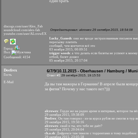
один брать
discogs.com/user/Alex_Fab
soundcloud.com/alex-fab
Отредактировал: alcrowex 29 октября 2015, 18:54:08
youtube.com/user/ALcrowEX
Lucky_Ganesh
: они же вроде застрахованным письмом выс
пересылку платить
сообщай, чем кончится всё это
Город:
03 ноября 2015, 00:09:51
Пол:
trigger woods
: а что делать если билеты не успеют к моем
отбой, билет дошел
Сообщений: 4154
05 ноября 2015, 20:17:04
Deefrex
6/7/9/10.11.2015 - Oberhausen / Hamburg / Muni
Гость
Ответ #5
29 октября 2015, 19:15:53
E-Mail
Да вы там мажоры в Германии! В апреле были концерт
за фигня? Почему у нас такого нет?)))
alcrowex
: Горди же на радио арене в интервью, которое ты вёл
29 октября 2015, 19:38:09
Deefrex
: Он там говорил - из-за курса рубля не смогли в тур 
29 октября 2015, 19:50:16
alcrowex
: ежай и ты, кто тебе не даёт?
29 октября 2015, 20:04:04
ch.a.sh
: Дифрекси там тяжело с торрентами и тому подобное
29 октября 2015, 23:05:58