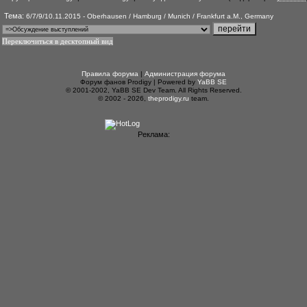
Тема:
6/7/9/10.11.2015 - Oberhausen / Hamburg / Munich / Frankfurt a.M., Germany
Переключиться в десктопный вид
Правила форума
|
Администрация форума
Форум фанов Prodigy | Powered by
YaBB SE
© 2001-2002, YaBB SE Dev Team. All Rights Reserved.
© 2002 - 2026,
theprodigy.ru
team.
Реклама: