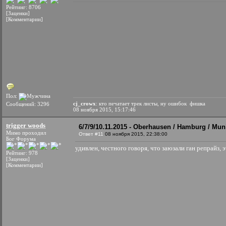
Рейтинг: 8706
[Заценки]
[Комментарии]
Пол:
cj_crowx
: кто печатает трек листы, ну ошибок
фишка
Сообщений: 3296
08 ноября 2015, 15:17:46
trigger woods
6/7/9/10.11.2015 - Oberhausen / Hamburg / Mun
Мимо проходил
Ответ #11
08 ноября 2015, 22:38:00
Бог Форума
удивлен, честного говоря, что заюзали ган репрайз, 
Рейтинг: 978
[Заценки]
[Комментарии]