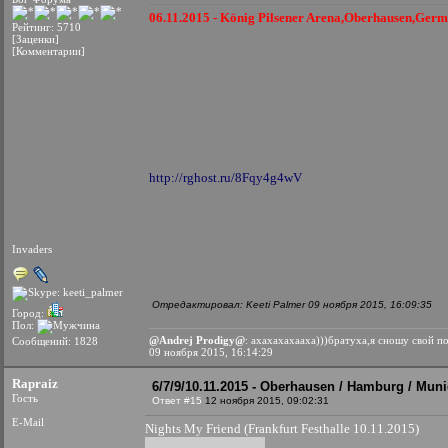
06.11.2015 - König Pilsener Arena,Oberhausen,Ger
Рейтинг: 5710
[Заценки]
[Комментарии]
http://rghost.ru/8Fqy4g4wV
Invaders
Отредактировал: Keeti Palmer 09 ноября 2015, 16:09:35
Город:
Пол:
@Andrej Prodigy@
: ахахахахааха)))братуха,я сношу свой п
Сообщений: 1828
09 ноября 2015, 16:14:29
Rapraiz
6/7/9/10.11.2015 - Oberhausen / Hamburg / Muni
Гость
Ответ #15
12 ноября 2015, 09:02:31
E-Mail
Nights My Friend (Frankfurt Festhalle 10.11.2015)