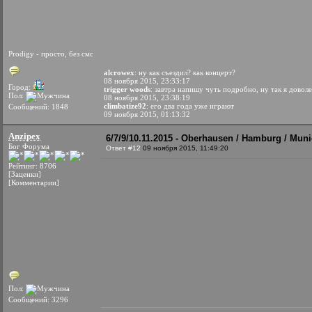
Prodigy - просто, без смс
alcrowex
: ну как съездил? как концерт?
08 ноября 2015, 23:33:17
Город:
trigger woods
: завтра напишу чуть подробно, ну так я довол
Пол:
08 ноября 2015, 23:38:19
climbatize92
: его два года уже играют
Сообщений: 1848
09 ноября 2015, 01:13:32
Anzipex
6/7/9/10.11.2015 - Oberhausen / Hamburg / Muni
Бог Форума
Ответ #12
09 ноября 2015, 11:49:20
Рейтинг: 8706
[Заценки]
[Комментарии]
Пол:
Сообщений: 3296