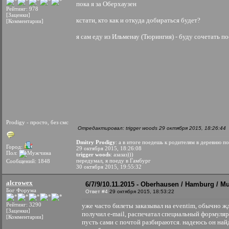
пока я за Оберхаузен
Рейтинг: 978
[Заценки]
кстати, кто как и откуда добираться будет?
[Комментарии]
я сам еду из Ильменау (Тюрингия) - буду сочетать по
Prodigy - просто, без смс
Отредактировал: trigger woods 29 октября 2015, 18:26:44
Dmitry Prodigy
: а в итоге поедешь к родителям в деревню по
Город:
29 октября 2015, 18:26:08
Пол:
trigger woods
: азазаз)))
передумал, я поеду в Гамбург
Сообщений: 1848
30 октября 2015, 19:55:32
alcrowex
6/7/9/10.11.2015 - Oberhausen / Hamburg / Mu
Бог Форума
Ответ #4
29 октября 2015, 18:53:22
Рейтинг: 3290
уже часто билеты заказывал на eventim, обычно жда
[Заценки]
получил e-mail, распечатал специальный формуляр 
[Комментарии]
пусть сами с почтой разбираются. надеюсь он най