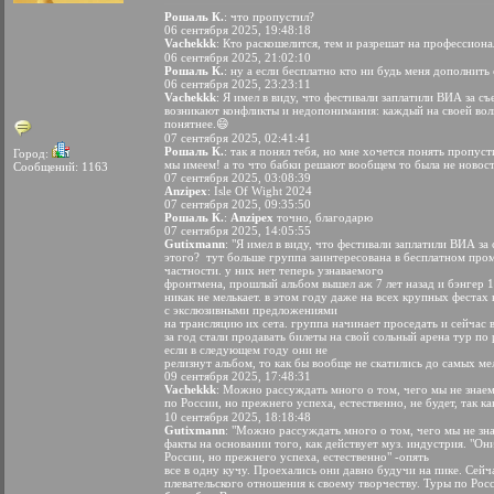
Рошаль К.
: что пропустил?
06 сентября 2025, 19:48:18
Vachekkk
: Кто раскошелится, тем и разрешат на профессион
06 сентября 2025, 21:02:10
Рошаль К.
: ну а если бесплатно кто ни будь меня дополнить
06 сентября 2025, 23:23:11
Vachekkk
: Я имел в виду, что фестивали заплатили ВИА за с
возникают конфликты и недопонимания: каждый на своей во
понятнее.😄
07 сентября 2025, 02:41:41
Рошаль К.
: так я понял тебя, но мне хочется понять пропуст
Город:
мы имеем! а то что бабки решают вообщем то была не новост
Сообщений: 1163
07 сентября 2025, 03:08:39
Anzipex
: Isle Of Wight 2024
07 сентября 2025, 09:35:50
Рошаль К.
:
Anzipex
точно, благодарю
07 сентября 2025, 14:05:55
Gutixmann
: "Я имел в виду, что фестивали заплатили ВИА за
этого?
тут больше группа заинтересована в бесплатном пром
частности. у них нет теперь узнаваемого
фронтмена, прошлый альбом вышел аж 7 лет назад и бэнгер 1
никак не мелькает. в этом году даже на всех крупных фестах
с экслюзивными предложениями
на трансляцию их сета. группа начинает проседать и сейчас 
за год стали продавать билеты на свой сольный арена тур по
если в следующем году они не
релизнут альбом, то как бы вообще не скатились до самых м
09 сентября 2025, 17:48:31
Vachekkk
: Можно рассуждать много о том, чего мы не знаем
по России, но прежнего успеха, естественно, не будет, так к
10 сентября 2025, 18:18:48
Gutixmann
: "Можно рассуждать много о том, чего мы не знае
факты на основании того, как действует муз. индустрия. "Он
России, но прежнего успеха, естественно" -опять
все в одну кучу. Проехались они давно будучи на пике. Сейч
плевательского отношения к своему творчеству. Туры по Росс