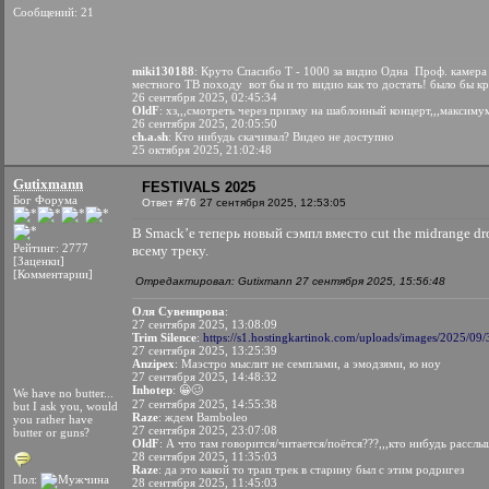
Сообщений: 21
miki130188
: Круто Спасибо T - 1000 за видио Одна Проф. камер
местного ТВ походу вот бы и то видио как то достать! было бы к
26 сентября 2025, 02:45:34
OldF
: хз,,,смотреть через призму на шаблонный концерт,,,максимум
26 сентября 2025, 20:05:50
ch.a.sh
: Кто нибудь скачивал? Видео не доступно
25 октября 2025, 21:02:48
Gutixmann
FESTIVALS 2025
Бог Форума
Ответ #76
27 сентября 2025, 12:53:05
В Smack’е теперь новый сэмпл вместо cut the midrange dr
Рейтинг: 2777
всему треку.
[Заценки]
[Комментарии]
Отредактировал: Gutixmann 27 сентября 2025, 15:56:48
Оля Сувенирова
:
27 сентября 2025, 13:08:09
Trim Silence
:
https://s1.hostingkartinok.com/uploads/images/2025/09
27 сентября 2025, 13:25:39
Anzipex
: Маэстро мыслит не семплами, а эмодзями, ю ноу
27 сентября 2025, 14:48:32
Inhotep
: 😀🥴
We have no butter...
27 сентября 2025, 14:55:38
but I ask you, would
Raze
: ждем Bamboleo
you rather have
27 сентября 2025, 23:07:08
butter or guns?
OldF
: А что там говорится/читается/поётся???,,,кто нибудь расслы
28 сентября 2025, 11:35:03
Raze
: да это какой то трап трек в старину был с этим родригез
Пол:
28 сентября 2025, 11:45:03