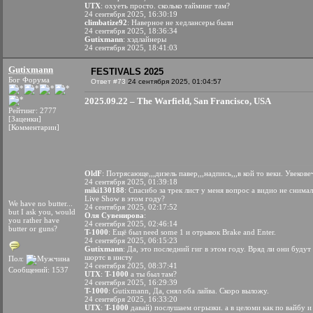
UTX
: охуеть просто. сколько тайминг там?
24 сентября 2025, 16:30:19
climbatize92
: Наверное не хедлансеры были
24 сентября 2025, 18:36:34
Gutixmann
: хэдлайнеры
24 сентября 2025, 18:41:03
Gutixmann
FESTIVALS 2025
Бог Форума
Ответ #73
24 сентября 2025, 01:04:57
2025.09.22 – The Warfield, San Francisco, USA
Рейтинг: 2777
[Заценки]
[Комментарии]
OldF
: Потрясающе,,,дизель павер,,,надпись,,,в кой то веки. Увекове
24 сентября 2025, 01:39:18
miki130188
: Спасибо за трек лист у меня вопрос а видио не сним
Live Show в этом году?
We have no butter...
24 сентября 2025, 02:17:52
but I ask you, would
Оля Сувенирова
:
you rather have
24 сентября 2025, 02:46:14
butter or guns?
T-1000
: Ещё был need some 1 и отрывок Brake and Enter.
24 сентября 2025, 06:15:23
Gutixmann
: Да, это последний гиг в этом году. Вряд ли они будут
шортс в инсту
Пол:
24 сентября 2025, 08:37:41
Сообщений: 1537
UTX
:
T-1000
а ты был там?
24 сентября 2025, 16:29:39
T-1000
: Gutixmann, Да, снял оба лайва. Скоро выложу.
24 сентября 2025, 16:33:20
UTX
:
T-1000
давай) послушаем огрызки. а в целоми как по вайбу 