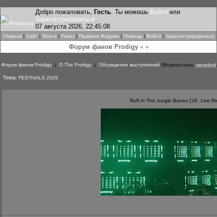
Добро пожаловать,
Гость
. Ты можешь
Войти
или
Зарегистрироваться
.
07 августа 2026, 22:45:08
Главная
|
Сайт
|
Лента
|
Поиск
|
Правила Форума
|
Помощь
|
Войти
|
Зарегистрироваться
Форум фанов Prodigy
« »
Форум фанов Prodigy
|
О The Prodigy
|
Обсуждение выступлений
(Модераторы:
yavadust
Тема:
FESTIVALS 2025
Ruff In The Jungle Biznez (’26 Live R