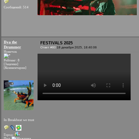
Сообщений: 514
Ilya the
FESTIVALS 2025
Drummer
Ответ #80
18 декабря 2025, 18:40:06
Новичок
Рейтинг: 8
[Заценки]
[Комментарии]
In Breakbeat we trust
Город:
Пол: