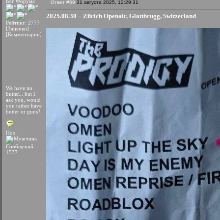
Бог Форума
Ответ #69
31 августа 2025, 12:29:31
2025.08.30 – Zürich Openair, Glattbrugg, Switzerland
Рейтинг: 2777
[Заценки]
[Комментарии]
We have no
butter... but I
ask you, would
you rather have
butter or guns?
Пол:
Сообщений:
1537