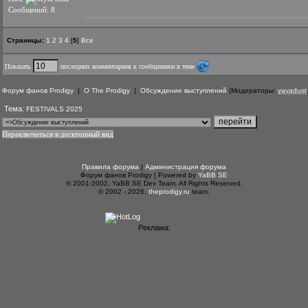
Сообщений: 8
Страницы:
1
2
3
4
[
5
]
Все
Показать
последних комментариев к сообщениям в теме
Форум фанов Prodigy
|
О The Prodigy
|
Обсуждение выступлений
(Модераторы:
yavadust
Тема:
FESTIVALS 2025
Переключиться в десктопный вид
Правила форума
|
Администрация форума
Форум фанов Prodigy | Powered by
YaBB SE
© 2001-2002, YaBB SE Dev Team. All Rights Reserved.
© 2002 - 2026,
theprodigy.ru
team.
Реклама: