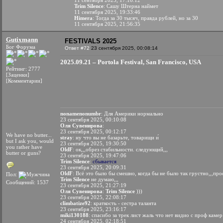
11 сентября 2025, 17:16:12
Trim Silence
: Сашу Штерна наймет
11 сентября 2025, 19:33:46
Himera
: Тогда за 30 тысяч, правда рублей, но за 30
11 сентября 2025, 21:56:35
Gutixmann
FESTIVALS 2025
Бог Форума
Ответ #72
23 сентября 2025, 00:08:14
2025.09.21 – Portola Festival, San Francisco, USA
Рейтинг: 2777
[Заценки]
[Комментарии]
nonamenonumbr
: Для Америки нормально
23 сентября 2025, 00:10:08
Оля Сувенирова
:
23 сентября 2025, 00:12:17
We have no butter...
stray
: ну что вы не базарьте, товарищи и́
but I ask you, would
23 сентября 2025, 19:30:50
you rather have
OldF
: ок,,,обрез стабильности. следующий,,,
butter or guns?
23 сентября 2025, 19:47:06
Trim Silence
:
сбывается
23 сентября 2025, 20:09:31
OldF
: Всё это было бы смешно, когда бы не было так грустно,,,про
Пол:
Trim Silence
не думаю,,,
Сообщений: 1537
23 сентября 2025, 21:27:19
Оля Сувенирова
:
Trim Silence
)))
23 сентября 2025, 22:08:17
climbatize92
: краткость - сестра таланта
23 сентября 2025, 23:16:17
miki130188
: спасибо за трек лист жаль что нет видио с проф камер
24 сентября 2025, 02:18:51