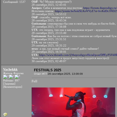
OldF
: Чо? Можно конкретнее?)
Сообщений: 1537
28 сентября 2025, 12:43:41
Anzipex
: Сабж в комментах под постом:
https://forum.theprodigy.ru
Источник семпла:
https://youtu.be/bokSLKeWVyE?si=lvrKdDc3ND
28 сентября 2025, 14:53:12
OldF
: спасибо, теперь всё ясно.
28 сентября 2025, 16:43:34
Gutixmann
: семплировал бы уже в смэк что нибудь из бисти бойс
28 сентября 2025, 17:56:08
UTX
: это пиздец, там она и как подложка играет - курикитата
28 сентября 2025, 23:15:40
Gutixmann
: Как бы он потом с этим семплом не собрал новый бум
28 сентября 2025, 23:31:51
UTX
: ну он слоупок)
29 сентября 2025, 16:31:22
stray
: а где, где новый глупый семпл? дайте тайминг!
29 сентября 2025, 16:50:41
UTX
:
https://www.threads.com/@theprodigyofficial/post/DPEyP5F
Лиам сам этот момент в тредсе запустил) гордится маэстро))
30 сентября 2025, 02:49:07
Vachekkk
FESTIVALS 2025
Житель Форума
Ответ #77
28 сентября 2025, 13:08:09
Рейтинг: 897
Full
[Заценки]
[Комментарии]