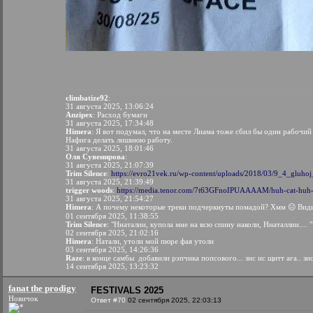
climbatize92
:
31 августа 2025, 13:06:24
Anzipex
: Расход бумаги
31 августа 2025, 17:34:48
Himera
: Я вот подумал, что на месте Лиама тоже сбил бы один рабочий 
Нафига делать лишнюю работу.
31 августа 2025, 18:01:46
Оля Сувенирова
:
31 августа 2025, 21:07:39
Trim Silence
:
https://evro21vek.ru/wp-content/uploads/2018/03/9_4_gluhoj
31 августа 2025, 21:39:49
trigger woods
:
https://media.tenor.com/7t63GFnoIPUAAAAM/huh-cat-huh-
31 августа 2025, 21:54:27
Himera
: А почему некоторые треки подчеркнуты помадой? Хмм 😑 Види
01 сентября 2025, 11:38:55
Trim Silence
: "Ннаталии, купола мне на всю спину наколи, Ннаталлии.... "
02 сентября 2025, 21:02:16
Himera
: Натали, утоли мой пюре фая утоли
03 сентября 2025, 14:26:36
Raze
: в конце самбы добавили рэпчика попсового... зис ис щитт ага.. зис щит
14 сентября 2025, 13:23:32
fanat the prodigy
FESTIVALS 2025
Новичок
Ответ #70
02 сентября 2025, 22:03:13