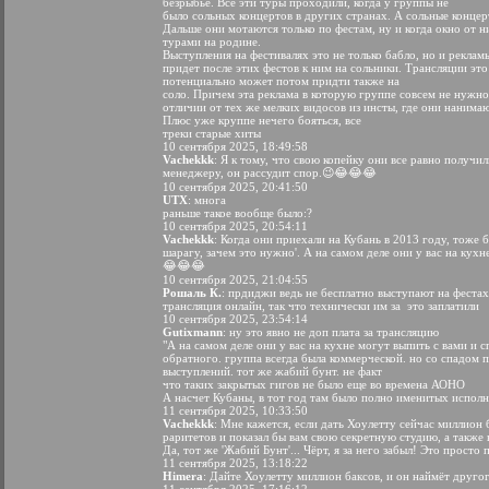
безрыбье. Все эти туры проходили, когда у группы не
было сольных концертов в других странах. А сольные концер
Дальше они мотаются только по фестам, ну и когда окно от н
турами на родине.
Выступления на фестивалях это не только бабло, но и рекла
придет после этих фестов к ним на сольники. Трансляции это 
потенциально может потом придти также на
соло. Причем эта реклама в которую группе совсем не нужно 
отличии от тех же мелких видосов из инсты, где они нанимаю
Плюс уже круппе нечего бояться, все
треки старые хиты
10 сентября 2025, 18:49:58
Vachekkk
: Я к тому, что свою копейку они все равно получи
менеджеру, он рассудит спор.😉😂😂😂
10 сентября 2025, 20:41:50
UTX
: многа
раньше такое вообще было:?
10 сентября 2025, 20:54:11
Vachekkk
: Когда они приехали на Кубань в 2013 году, тоже б
шарагу, зачем это нужно'. А на самом деле они у вас на кухн
😂😂😂
10 сентября 2025, 21:04:55
Рошаль К.
: прдиджи ведь не бесплатно выступают на фестах
трансляция онлайн, так что технически им за это заплатили
10 сентября 2025, 23:54:14
Gutixmann
: ну это явно не доп плата за трансляцию
"А на самом деле они у вас на кухне могут выпить с вами и с
обратного. группа всегда была коммерческой. но со спадом 
выступлений. тот же жабий бунт. не факт
что таких закрытых гигов не было еще во времена АОНО
А насчет Кубаны, в тот год там было полно именитых испол
11 сентября 2025, 10:33:50
Vachekkk
: Мне кажется, если дать Хоулетту сейчас миллион 
раритетов и показал бы вам свою секретную студию, а также
Да, тот же 'Жабий Бунт'... Чёрт, я за него забыл! Это просто 
11 сентября 2025, 13:18:22
Himera
: Дайте Хоулетту миллион баксов, и он наймёт другог