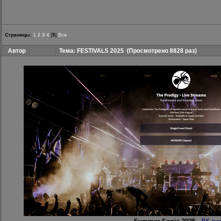
Страницы:
1
2
3
4
[
5
]
Все
Автор
Тема: FESTIVALS 2025
(Просмотрено 8828 раз)