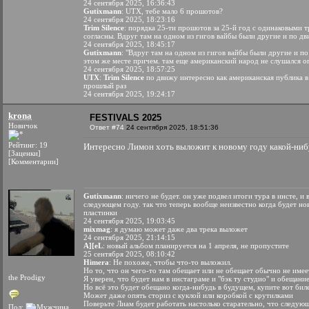
24 сентября 2025, 16:36:43
Gutixmann
: UTX, тебе мало 6 прошотов?
24 сентября 2025, 18:23:16
Trim Silence
: порядка 25-ти прошотов за 25-й год с одинаковыми т
согласны. Вдруг там на одном из гигов вайбы были другие и по дв
24 сентября 2025, 18:45:17
Gutixmann
: "Вдруг там на одном из гигов вайбы были другие и по
этом же месте причем. там еще американский народ не слушался о
24 сентября 2025, 18:57:25
UTX
:
Trim Silence
по движу интересно как американская публика в 
прошлый раз
24 сентября 2025, 19:24:17
krona
FESTIVALS 2025
Новичок
Ответ #74
24 сентября 2025, 18:51:36
Рейтинг: 19
Интересно Лимон хоть выложит к новому году какой-ниб
[Заценки]
[Комментарии]
Gutixmann
: ничего не будет. он уже подвел итоги тура в инсте, и
следующем году. так что теперь вообще неизвестно когда будет но
пластинки
24 сентября 2025, 19:03:45
mixmag
: я думаю может даже два трека выложет
24 сентября 2025, 21:14:15
A][eL
: новый альбом планируется на 1 апреля, не пропустите
25 сентября 2025, 08:10:42
Himera
: Не похоже, чтобы что-то выложил.
Но то, что он чего-то там обещает или не обещает обычно не имее
the Prodigy
Я уверен, что будет нам в инстаграме и "бэк ту студио" и обещан
Но всё это будет обещано когда-нибудь в будущем, купите вот би
Может даже опять сториз с куклой или коробкой с крутилками
Поверьте Лиам будет работать настолько старательно, что следую
Пол: