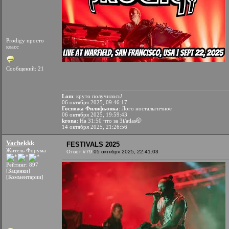
Prodigy просто
класс
Сообщений: 21
Lom
: круто получилось!
06 октября 2025, 09:46:17
Госпожа Филифьонка
: Лого ностальгичное
06 октября 2025, 19:59:43
krona
: На 31:50 что за 3i/atlas🤭
14 октября 2025, 21:26:56
Vachekkk
FESTIVALS 2025
Житель Форума
Ответ #79
05 октября 2025, 22:41:03
Рейтинг: 897
[Заценки]
[Комментарии]