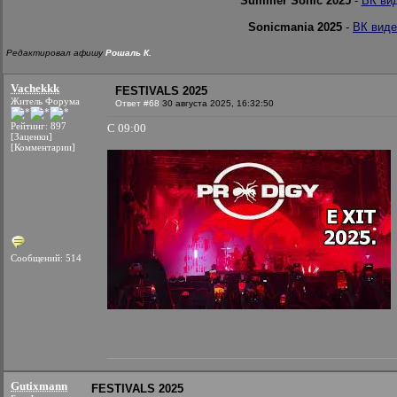
Summer Sonic 2025
-
ВК ви
Sonicmania 2025
-
ВК виде
Редактировал афишу
Рошаль К.
Vachekkk
FESTIVALS 2025
Житель Форума
Ответ #68
30 августа 2025, 16:32:50
Рейтинг: 897
С 09:00
[Заценки]
[Комментарии]
Сообщений: 514
Gutixmann
FESTIVALS 2025