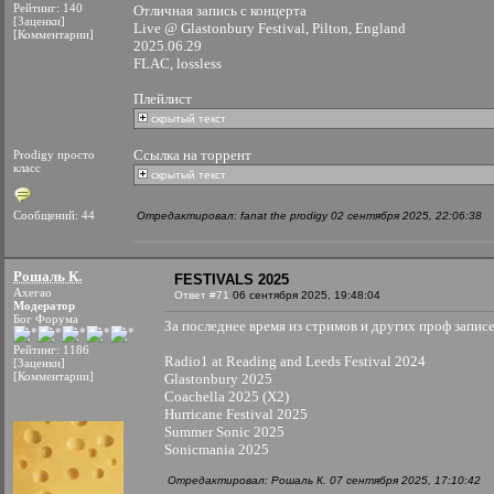
Рейтинг: 140
Отличная запись с концерта
[Заценки]
Live @ Glastonbury Festival, Pilton, England
[Комментарии]
2025.06.29
FLAC, lossless
Плейлист
скрытый текст
Ссылка на торрент
Prodigy просто
класс
скрытый текст
Сообщений: 44
Отредактировал: fanat the prodigy 02 сентября 2025, 22:06:38
Рошаль К.
FESTIVALS 2025
Ахегао
Ответ #71
06 сентября 2025, 19:48:04
Модератор
Бог Форума
За последнее время из стримов и других проф записе
Рейтинг: 1186
Radio1 at Reading and Leeds Festival 2024
[Заценки]
[Комментарии]
Glastonbury 2025
Coachella 2025 (X2)
Hurricane Festival 2025
Summer Sonic 2025
Sonicmania 2025
Отредактировал: Рошаль К. 07 сентября 2025, 17:10:42