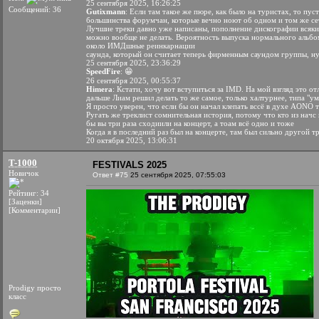
25 сентября 2025, 16:26:25
Сообщений: 36
Gutixmann
: Если там такое же пюре, как было на туристах, то пус
большинства форумчан, которые вечно ноют об одном и том же сет
Лучшие треки давно уже написаны, пополнение дискографии всяки
можно вообще не делать. Вероятность выпуска нормального альбом
около ИМДшные реинкарнации
саунда, который он считает теперь фирменным саундом группы, ну
25 сентября 2025, 23:36:29
SpeedFire
: 😁
26 сентября 2025, 00:55:37
Himera
: Кстати, хочу вот вступиться за IMD. На мой взгляд это о
дальше Лиам решил делать то же самое, только халтурнее, типа "у
Я просто уверен, что если бы он начал клепать вссё в духе AONO 
Ругать же треклист сомнительная история, потому что кто из начс
бы вы три раза сходиили на концерт, а тоам всё одно и тоже
Когда я в последний раз был на концерте, там был сильно другой т
20 октября 2025, 13:06:31
T-1000
FESTIVALS 2025
Новичок
Ответ #75
25 сентября 2025, 07:55:03
Рейтинг: 34
[Заценки]
[Комментарии]
Prodigy просто
класс