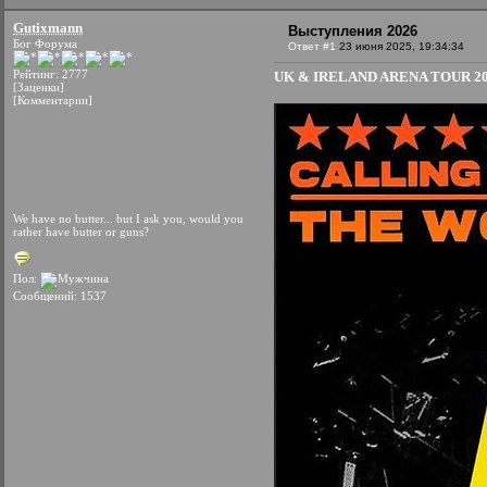
Gutixmann
Выступления 2026
Бог Форума
Ответ #1
23 июня 2025, 19:34:34
Рейтинг: 2777
UK & IRELAND ARENA TOUR 2
[Заценки]
[Комментарии]
We have no butter... but I ask you, would you
rather have butter or guns?
Пол:
Сообщений: 1537