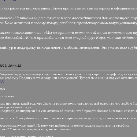
это как разнятся высказывания Лиэма про новый новый материал и официальный
рилось: «Чемпионы мира в тяжелом весе воссоединяются для настоящего турне
рл Кокс вернется к своему жанру, разбивая трехдековую виниловую установку
казал в своем заявлении: «Мы возвращаем тот полный опыт непрерывного шу
одии для людей... К нам присоединится наш старый друг Карл, так что ждите 
вый тур в поддержку выхода нового альбома, менеджмент бы уже во всю трубил
с
025, 10:44:12
 "водяные" пресс-релизы еще кто-то читает... ясен хуй их пишут просто по дефолту, тк нуже
вый альбом у Продигу в этом году или в следующем? Тут реально еще на форуме остались л
gU8
орых
т считать.
 уже прогнозы какой год: что Лиэм на родине точно сыграет новый материал, что альбом б
ы в датах около тура
на подходе, то пиарщики бы уже активно об писали, чтоб продать больше билетов и создать
 не читать. Я по работе постоянно читаю эти пресс-релизы артистов, и они практически все
рессрелизы лучше людей.Потому что нейронка не может сделать настолько на отъебись
реки? У него они и правда есть, мы их слышали.
ает, но вот верить точно не нужно)