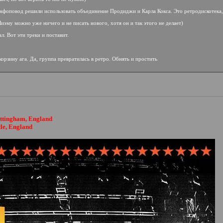
 инфоповод решили использовать объединение Продиджи и Карла Кокса. Это ретродискотека, 
иэму можно уже ничего и не писать нового, хотя он и так этого не делает)
. Вот эти треки и поставит.
орзину ага. Да, группа превратилась в ретро. Обнять и простить
ottingham, England
tle, England