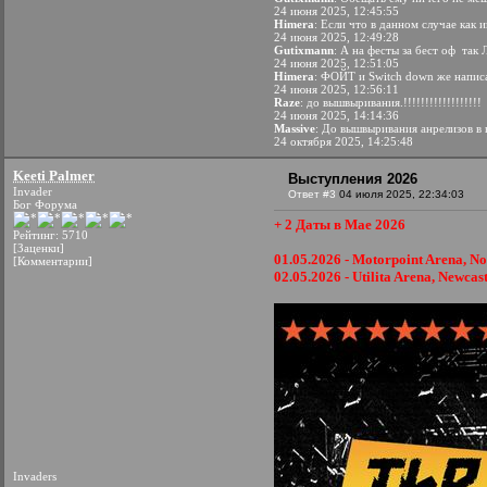
24 июня 2025, 12:45:55
Himera
: Если что в данном случае как
24 июня 2025, 12:49:28
Gutixmann
: А на фесты за бест оф
так Л
24 июня 2025, 12:51:05
Himera
: ФОЙТ и Switch down же написал
24 июня 2025, 12:56:11
Raze
: до вышвыривания.!!!!!!!!!!!!!!!!!!
24 июня 2025, 14:14:36
Massive
: До вышвыривания анрелизов в к
24 октября 2025, 14:25:48
Keeti Palmer
Выступления 2026
Invader
Ответ #3
04 июля 2025, 22:34:03
Бог Форума
+ 2 Даты в Мае 2026
Рейтинг: 5710
[Заценки]
01.05.2026 - Motorpoint Arena, N
[Комментарии]
02.05.2026 - Utilita Arena, Newcas
Invaders