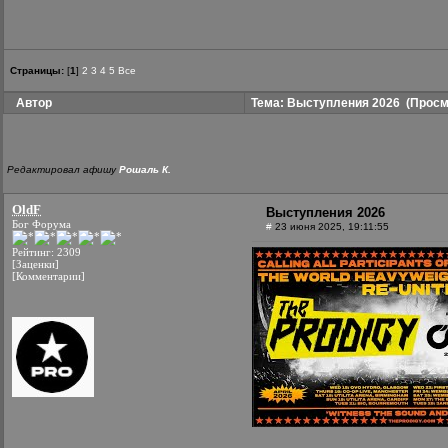
Страницы:
[
1
]
2
3
4
5
Все
Автор
Тема: Выступления 2026
(Просмо
Редактировал афишу
Рошаль К.
OldF
Выступления 2026
Бог Форума
#
23 июня 2025, 19:11:55
Рейтинг: 2309
[Заценки]
[Комментарии]