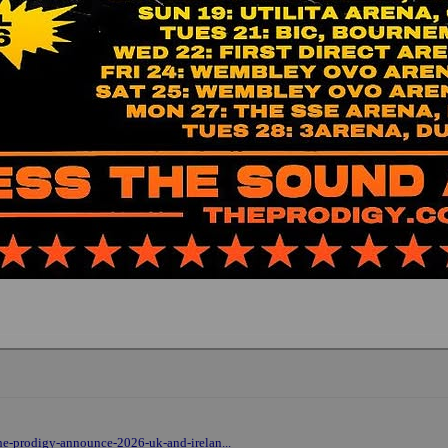
e-prodigy-announce-2026-uk-and-irelan...