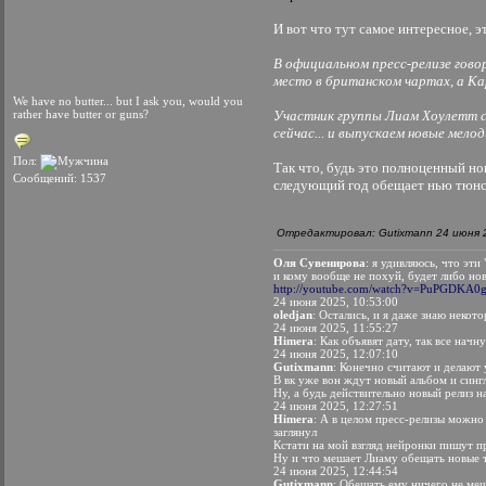
И вот что тут самое интересное, 
В официальном пресс-релизе гово
место в британском чартах, а Ка
We have no butter... but I ask you, would you
rather have butter or guns?
Участник группы Лиам Хоулетт с
сейчас... и выпускаем новые мел
Пол:
Так что, будь это полноценный но
Сообщений: 1537
следующий год обещает нью тюн
Отредактировал: Gutixmann 24 июня 2
Оля Сувенирова
: я удивляюсь, что эти
и кому вообще не похуй, будет либо но
http://youtube.com/watch?v=PuPGDKA0
24 июня 2025, 10:53:00
oledjan
: Остались, и я даже знаю некот
24 июня 2025, 11:55:27
Himera
: Как объявят дату, так все начну
24 июня 2025, 12:07:10
Gutixmann
: Конечно считают и делают
В вк уже вон ждут новый альбом и сингл
Ну, а будь действительно новый релиз 
24 июня 2025, 12:27:51
Himera
: А в целом пресс-релизы можно
заглянул
Кстати на мой взгляд нейронки пишут п
Ну и что мешает Лиаму обещать новые т
24 июня 2025, 12:44:54
Gutixmann
: Обещать ему ничего не меш