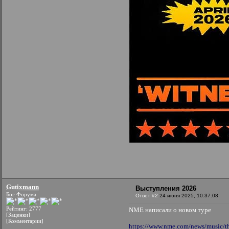
Gutixmann
Выступления 2026
Бог Форума
Ответ #2
24 июня 2025, 10:37:08
Рейтинг: 2777
NME написали о новом туре
[Заценки]
[Комментарии]
https://www.nme.com/news/music/th