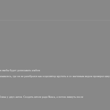
он якобы будет дописывать альбом
 называлось, где он не разобрался как осциллятор крутить и со значимым видом проверил шну
ублика у двух актов. Сходить штоле ради Кокса, а потом ливнуть после