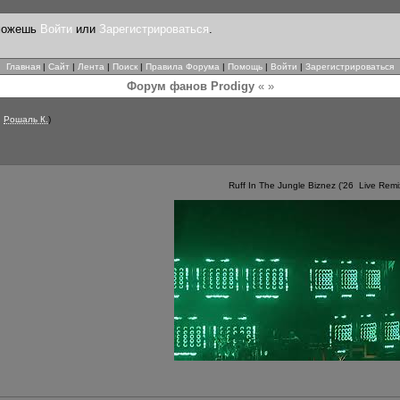
 можешь
Войти
или
Зарегистрироваться
.
Главная
|
Сайт
|
Лента
|
Поиск
|
Правила Форума
|
Помощь
|
Войти
|
Зарегистрироваться
Форум фанов Prodigy
« »
,
Рошаль К.
)
Ruff In The Jungle Biznez (’26 Live Remi