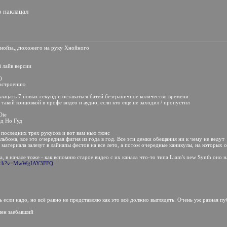
о наклацал
 нойза,,,похожего на руку Хнойного
й лайв версии
)
настроению
аклацать 7 новых секунд и оставаться батей безграничное количество времени
с такой концовкой в профе видео и аудио, если кто еще не заходил / пропустил
Die
ед Но Гуд
из последних трех рукусов и вот вам нью тюнс
ьбома, все это очередная фигня из года в год. Все эти демки обещания ни к чему не ведут
материала залезут в лайнапы фестов на все лето, а потом очередные каникулы, на которых 
а, в начале тоже - как вспомню старое видео с их канала что-то типа Liam's new Synth оно
watch?v=MwWgIAY3FFQ
ь если надо, но всё равно не представляю как это всё должно выглядеть. Очень уж разная п
омен заебавший