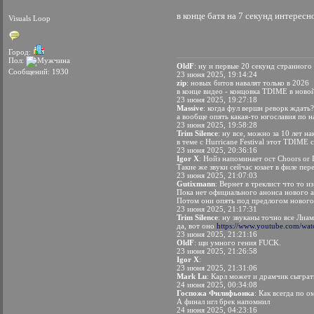
в конце батя на 7 секунд интересн
Visuals Loop
Город:
Пол:
OldF
: ну и первые 20 секунд странного
Сообщений: 1930
23 июня 2025, 19:14:24
zip
: новых битов навалят только в 2026
в конце видео - концовка TDIME в ново
23 июня 2025, 19:27:18
Massive
: когда фул вершн реворк ждать?
а вообще опять какая-то югославия по 
23 июня 2025, 19:58:28
Trim Silence
: ну все, можно за 10 лет н
в теме с Hurricane Festival этот TDIME 
23 июня 2025, 20:36:16
Igor X
: Нойз напоминает ост Choors or 
Такие же звуки сейчас юзает в филе пер
23 июня 2025, 21:07:03
Gutixmann
: Вернет в треклист что то 
Пока нет официального анонса нового ал
Потом они опять под предлогом нового 
23 июня 2025, 21:17:31
Trim Silence
: ну звуканы точно все Лиам
да, вот оно
https://www.youtube.com/
23 июня 2025, 21:21:16
OldF
: щи умного гения FUCK.
23 июня 2025, 21:26:58
Igor X
:
23 июня 2025, 21:31:06
Mark Lu
: Карл может и драмчик сыграт
24 июня 2025, 00:34:08
Госпожа Филифьонка
: Как всегда по 
А финал игл брек напомнил
24 июня 2025, 04:23:16