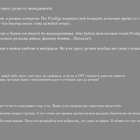
 пресс релиз от менеджмента:
, в рамках которого The Prodigy взорвут свой концерт, исполнив треки со с
 для двухчасового сета каждый вечер».
ма и битов от дверей до вышвыривания. Это будет тот полный опыт Prodigy
полного режима атаки, фактор девять... Поехали!»
и о новом альбоме и материале. Но в их пресс релизе вообще ни слова о новы
н какой-либо пресс для тура, не удивлюсь, если их в GPT генерят и даже не парятся
юди, которые прям с нетерпением ждут и считают дни до релиза?
удет точно в следующем году и тд. Ладно хоть прорыв ему перестали пророчить
 шумихи вокруг группы. А тут очень уж заранее группа начала продажу билетов на эти конц
 бессмысленные. Писал их копирайтер или нейросеть, это даже не важно. В общем тот кто п